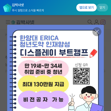
김박사넷
앱으로 보기
닫기
푸시 알림으로 소식을 빠르게
커뮤니티 홈
자유 게시판(아무개랩)
대학원생 모집
본문이 수정되지 않는 박제글입니다.
국내대학원 정보
석졸 취직과 박졸 취직...
연구실&오픈랩
능글맞은 윌리엄 켈빈
커뮤니티
2024.12.27
5
1531
커뮤니티 홈
전체글보기
베스트 게시판
IF 명예의전당