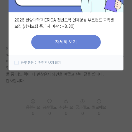
자유 게시판(아무개랩)
2026 한양대학교 ERICA 청년도약 인재양성 부트캠프 교육생
미국 유학 게시판
모집 (상시모집 중, 1차 마감 : ~8.30)
미국 대학원 합격 후기 게시판
자세히 보기
대학원생 모집 게시판
안녕하세요, 현재 카이스트에서 석사 과정을 진행하고 있는 학생입니다.
석사 1년차가 지나가는 상황에서, 석사 졸업 후 취업이냐 박사 졸업 후 취업
대학원 합격 후기 게시판
이냐의 기로에 놓여 있습니다.
하루 동안 이 컨텐츠 보지 않기
취업 말고는 다른 길은 고민을 하고 있지 않은 상황인데,
연구실(PI) 홍보 게시판
둘 중 어느 쪽이 더 괜찮은지 의견을 여쭙고 싶어 글을 씁니다.
감사합니다.
석박사 채용 정보 게시판
임용 정보 게시판
학부 인턴 게시판
응원해요
공감해요
추천해요
궁금해요
별로에요
0
0
0
0
0
취업 게시판
임용 후기 게시판