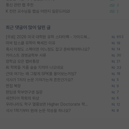
통신 관련 랩 추천
3
K 전전 교수님들 랩실 어떤지 질문드려요!
2
최근 댓글이 많이 달린 글
[무료] 2026 미국 대학원 유학 스타터팩 - 가이드북 & 합격자 컨택메일 템플릿
653
미박 탑스쿨 유학이 빡세진 이유
19
혹시 이정도 스펙이면 어느정도 잡고 준비해야하나요?
14
카이스트 경영공학부 서류
30
장학금 모은 랩비통장
21
AI 학회들 거품 슬슬 지적이 나오네요
33
근데 여기는 왜 그렇게 SPK를 물어보는거임?
18
석사가 1저자 논문 가져가는게 흔한건가요?
5
면접 복장
9
편입생 학부연구생 질문
7
세컨티어 학회의 위상
6
우리나라도 학구 열풍보면 Higher Doctorate 학위가 필요하다고 봅니다.
12
석사 1학기부터 원래 논문 작성을 하나요?
8