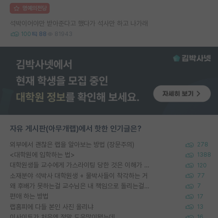
명예의전당
석박이어야만 받아준다고 했다가 석사만 하고 나가래
100
88
81943
자유 게시판(아무개랩)에서 핫한 인기글은?
외부에서 괜찮은 랩을 알아보는 방법 (장문주의)
278
<대학원에 입학하는 법>
1388
대학원생들 교수에게 가스라이팅 당한 것은 이해가 갑니다. 안타깝네요.
120
소재분야 석박사 대학원생 + 물박사들이 착각하는 거
77
왜 후배가 못하는걸 교수님은 내 책임으로 돌리는걸까요?
7
편애 하는 방법
17
랩홈피에 다들 본인 사진 올리냐
13
이사이트가 처음엔 정말 도움많이됐는데
16