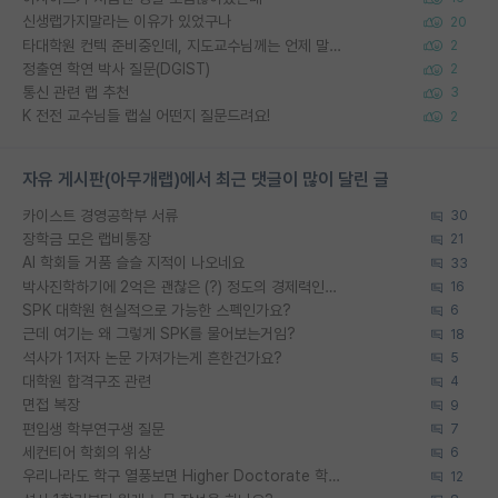
신생랩가지말라는 이유가 있었구나
20
타대학원 컨텍 준비중인데, 지도교수님께는 언제 말씀드려야 할까요?
2
정출연 학연 박사 질문(DGIST)
2
통신 관련 랩 추천
3
K 전전 교수님들 랩실 어떤지 질문드려요!
2
자유 게시판(아무개랩)에서 최근 댓글이 많이 달린 글
카이스트 경영공학부 서류
30
장학금 모은 랩비통장
21
AI 학회들 거품 슬슬 지적이 나오네요
33
박사진학하기에 2억은 괜찮은 (?) 정도의 경제력인가요
16
SPK 대학원 현실적으로 가능한 스펙인가요?
6
근데 여기는 왜 그렇게 SPK를 물어보는거임?
18
석사가 1저자 논문 가져가는게 흔한건가요?
5
대학원 합격구조 관련
4
면접 복장
9
편입생 학부연구생 질문
7
세컨티어 학회의 위상
6
우리나라도 학구 열풍보면 Higher Doctorate 학위가 필요하다고 봅니다.
12