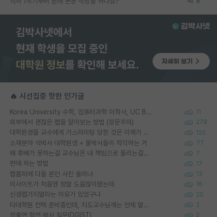
석사 1학기부터 원래 논문 작성을 하나요?
8
🔥 시선집중 핫한 인기글
Korea University 수학, 컴퓨터과학 이학사, UC Berkeley 산업공학 대학원 공학박사가 되는 것은 쉽지 않겠죠?
11
외부에서 괜찮은 랩을 알아보는 방법 (장문주의)
278
대학원생들 교수에게 가스라이팅 당한 것은 이해가 갑니다. 안타깝네요.
120
소재분야 석박사 대학원생 + 물박사들이 착각하는 거
77
왜 후배가 못하는걸 교수님은 내 책임으로 돌리는걸까요?
7
편애 하는 방법
17
랩홈피에 다들 본인 사진 올리냐
13
이사이트가 처음엔 정말 도움많이됐는데
16
신생랩가지말라는 이유가 있었구나
20
타대학원 컨텍 준비중인데, 지도교수님께는 언제 말씀드려야 할까요?
2
정출연 학연 박사 질문(DGIST)
2