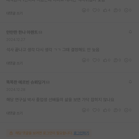
재팬라운지 🌸
0
0
4
0
0
대댓글 쓰기
만만한 한나 아렌트
2024.12.27
석사 끝나고 생각 다시 생각 ㄱㄱ 그때 결정해도 안 늦음
0
0
0
0
0
대댓글 쓰기
똑똑한 에르빈 슈뢰딩거
2024.12.28
해당 연구실 박사 졸업생 선배들의 삶을 보면 가닥 잡히지 않나요
0
0
0
0
0
대댓글 쓰기
해당 댓글을 보려면 로그인이 필요합니다.
로그인하기