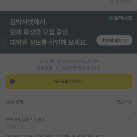
게시글 공유
PI 전용 게시판
인문사회 계열 게시판
특수/전문대학원 게시판
반도체/AI 게시판
장학금/장학생 게시판
카카오 계정과 연동하여 게시글에 달린
댓글 알람, 소식등을 빠르게 받아보세요
학술 정보 게시판
카카오로 시작하기
홍보 게시판
커리어
댓글 5개
댓글쓰기
유학교육
이벤트
뻔뻔한 빌헬름 뢴트겐
2024.12.27
반도체 아카데미
대학원서 1년이나 지났는데 이러고 계시면 석사취업이 맞음