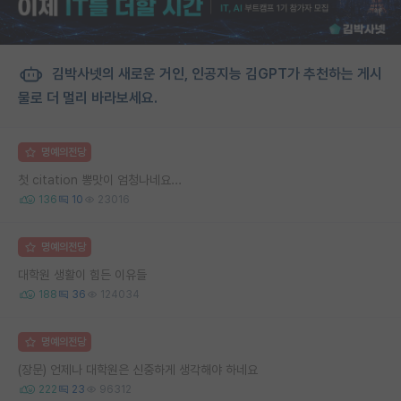
김박사넷의 새로운 거인, 인공지능 김GPT가 추천하는 게시
물로 더 멀리 바라보세요.
명예의전당
첫 citation 뽕맛이 엄청나네요...
136
10
23016
명예의전당
대학원 생활이 힘든 이유들
188
36
124034
명예의전당
(장문) 언제나 대학원은 신중하게 생각해야 하네요
222
23
96312