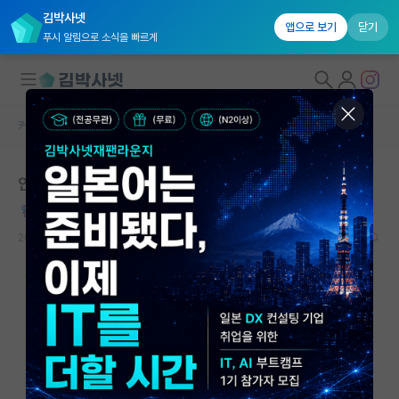
김박사넷
앱으로 보기
닫기
푸시 알림으로 소식을 빠르게
커뮤니티 홈
자유 게시판(아무개랩)
대학원생 모집
안녕하세요 2달전에 연구실 그만둔다고 한 사람입니다.
국내대학원 정보
배고픈 피터 힉스
연구실&오픈랩
2024.12.23
5
3156
커뮤니티
커뮤니티 홈
전체글보기
베스트 게시판
IF 명예의전당