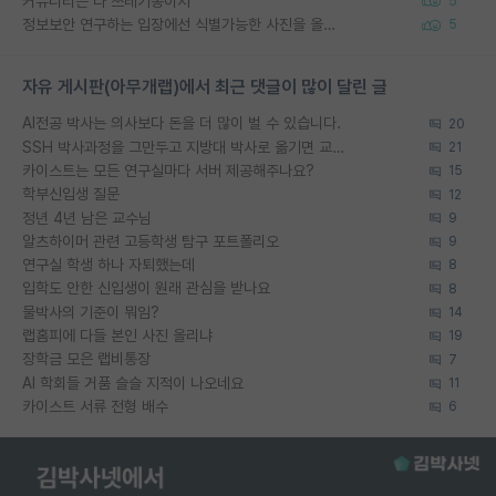
커뮤니티는 다 쓰레기통이지
5
정보보안 연구하는 입장에선 식별가능한 사진을 올리는건 비추이긴함
5
자유 게시판(아무개랩)에서 최근 댓글이 많이 달린 글
AI전공 박사는 의사보다 돈을 더 많이 벌 수 있습니다.
20
SSH 박사과정을 그만두고 지방대 박사로 옮기면 교수의 꿈은 끝일까요?
21
카이스트는 모든 연구실마다 서버 제공해주나요?
15
학부신입생 질문
12
정년 4년 남은 교수님
9
알츠하이머 관련 고등학생 탐구 포트폴리오
9
연구실 학생 하나 자퇴했는데
8
입학도 안한 신입생이 원래 관심을 받나요
8
물박사의 기준이 뭐임?
14
랩홈피에 다들 본인 사진 올리냐
19
장학금 모은 랩비통장
7
AI 학회들 거품 슬슬 지적이 나오네요
11
카이스트 서류 전형 배수
6