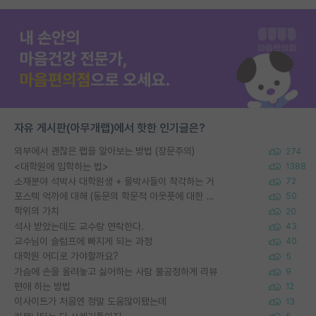
자유 게시판(아무개랩)에서 핫한 인기글은?
외부에서 괜찮은 랩을 알아보는 방법 (장문주의)
274
<대학원에 입학하는 법>
1388
소재분야 석박사 대학원생 + 물박사들이 착각하는 거
72
포스텍 억까에 대해 (동문의 학문적 아웃풋에 대한 반박)
50
학위의 가치
20
석사 받았는데도 교수랑 연락한다.
43
교수님이 슬럼프에 빠지게 되는 과정
40
대학원 어디로 가야할까요?
5
가슴에 손을 올려놓고 싫어하는 사람 불공정하게 리뷰
9
편애 하는 방법
12
이사이트가 처음엔 정말 도움많이됐는데
13