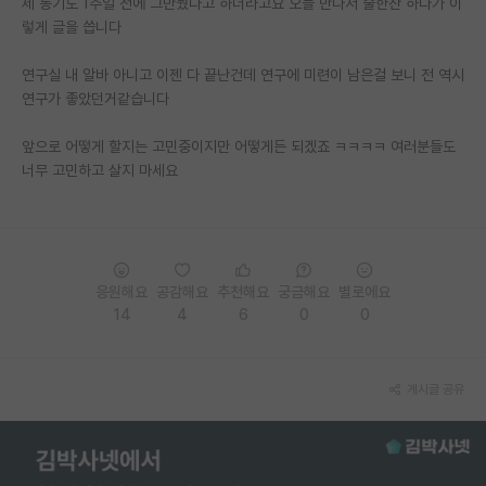
제 동기도 1주일 전에 그만뒀다고 하더라고요 오늘 만나서 술한잔 하다가 이
렇게 글을 씁니다
PI 전용 게시판
연구실 내 알바 아니고 이젠 다 끝난건데 연구에 미련이 남은걸 보니 전 역시
인문사회 계열 게시판
연구가 좋았던거같습니다
특수/전문대학원 게시판
앞으로 어떻게 할지는 고민중이지만 어떻게든 되겠죠 ㅋㅋㅋㅋ 여러분들도
반도체/AI 게시판
너무 고민하고 살지 마세요
장학금/장학생 게시판
학술 정보 게시판
응원해요
공감해요
추천해요
궁금해요
별로에요
홍보 게시판
14
4
6
0
0
커리어
유학교육
게시글 공유
이벤트
반도체 아카데미