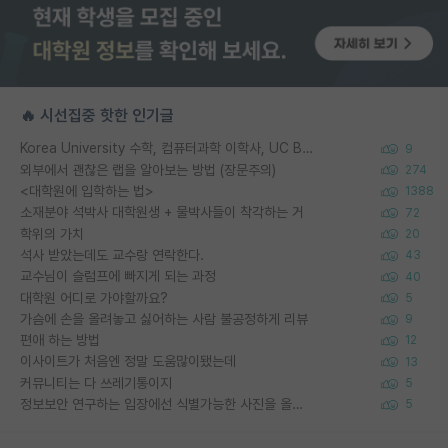
🔥 시선집중 핫한 인기글
Korea University 수학, 컴퓨터과학 이학사, UC Berkeley 산업공학 대학원 공학박사가 되는 것은 쉽지 않겠죠?
9
외부에서 괜찮은 랩을 알아보는 방법 (장문주의)
274
<대학원에 입학하는 법>
1388
소재분야 석박사 대학원생 + 물박사들이 착각하는 거
72
학위의 가치
20
석사 받았는데도 교수랑 연락한다.
43
교수님이 슬럼프에 빠지게 되는 과정
40
대학원 어디로 가야할까요?
5
가슴에 손을 올려놓고 싫어하는 사람 불공정하게 리뷰
9
편애 하는 방법
12
이사이트가 처음엔 정말 도움많이됐는데
13
커뮤니티는 다 쓰레기통이지
5
정보보안 연구하는 입장에선 식별가능한 사진을 올리는건 비추이긴함
5