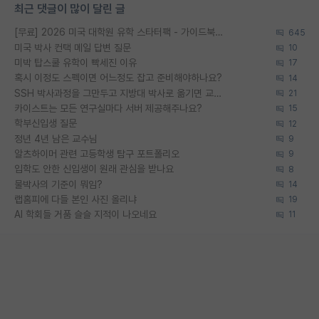
최근 댓글이 많이 달린 글
[무료] 2026 미국 대학원 유학 스타터팩 - 가이드북 & 합격자 컨택메일 템플릿
645
미국 박사 컨택 메일 답변 질문
10
미박 탑스쿨 유학이 빡세진 이유
17
혹시 이정도 스펙이면 어느정도 잡고 준비해야하나요?
14
SSH 박사과정을 그만두고 지방대 박사로 옮기면 교수의 꿈은 끝일까요?
21
카이스트는 모든 연구실마다 서버 제공해주나요?
15
학부신입생 질문
12
정년 4년 남은 교수님
9
알츠하이머 관련 고등학생 탐구 포트폴리오
9
입학도 안한 신입생이 원래 관심을 받나요
8
물박사의 기준이 뭐임?
14
랩홈피에 다들 본인 사진 올리냐
19
AI 학회들 거품 슬슬 지적이 나오네요
11