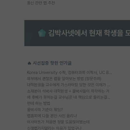
통신 관련 랩 추천
🔥 시선집중 핫한 인기글
Korea University 수학, 컴퓨터과학 이학사, UC Berkeley 산업공학 대학원 공학박사가 되는 것은 쉽지 않겠죠?
외부에서 괜찮은 랩을 알아보는 방법 (장문주의)
대학원생들 교수에게 가스라이팅 당한 것은 이해가 갑니다. 안타깝네요.
소재분야 석박사 대학원생 + 물박사들이 착각하는 거
왜 후배가 못하는걸 교수님은 내 책임으로 돌리는걸까요?
편애 하는 방법
물박사의 기준이 뭐임?
랩홈피에 다들 본인 사진 올리냐
이사이트가 처음엔 정말 도움많이됐는데
신생랩가지말라는 이유가 있었구나