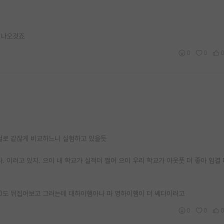
 나오것죠
0
0
걸로 같잖게 비교하느니 실험하고 있을듯
. 이러고 있지. 으이 내 학교가 실적더 쩔어 으이 우리 학교가 아웃풋 더 좋아 입결 
80도 뒤집어보고 그러는데 대하이햄아나 마 영하이햄이 더 쎄다이러고
0
0