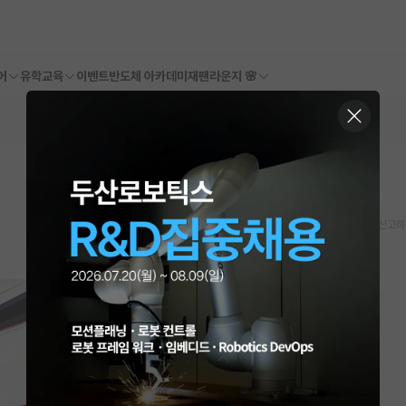
어
유학교육
이벤트
반도체 아카데미
재팬라운지 🌸
스크랩
신고하