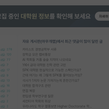
자유 게시판(아무개랩)에서 최근 댓글이 많이 달린 글
카이스트 경영공학부 서류
278
장학금 모은 랩비통장
120
AI 학회들 거품 슬슬 지적이 나오네요
77
YKH 공대 대학원 진학 관련 고민
7
SPK 대학원 현실적으로 가능한 스펙인가요?
17
근데 여기는 왜 그렇게 SPK를 물어보는거임?
9
석사가 1저자 논문 가져가는게 흔한건가요?
13
대학원 합격구조 관련
16
면접 복장
20
편입생 학부연구생 질문
7
세컨티어 학회의 위상
2
우리나라도 학구 열풍보면 Higher Doctorate 학위가 필요하다고 봅니다.
2