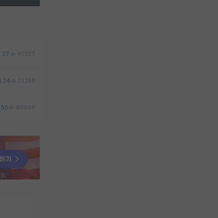
27
40225
24
13268
50
86946