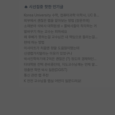
🔥 시선집중 핫한 인기글
Korea University 수학, 컴퓨터과학 이학사, UC Berkeley 산업공학 대학원 공학박사가 되는 것은 쉽지 않겠죠?
외부에서 괜찮은 랩을 알아보는 방법 (장문주의)
소재분야 석박사 대학원생 + 물박사들이 착각하는 거
말바꾸기 하는 교수는 피하세요
왜 후배가 못하는걸 교수님은 내 책임으로 돌리는걸까요?
편애 하는 방법
이사이트가 처음엔 정말 도움많이됐는데
신생랩가지말라는 이유가 있었구나
박사진학하기에 2억은 괜찮은 (?) 정도의 경제력인가요
타대학원 컨텍 준비중인데, 지도교수님께는 언제 말씀드려야 할까요?
정출연 학연 박사 질문(DGIST)
통신 관련 랩 추천
K 전전 교수님들 랩실 어떤지 질문드려요!