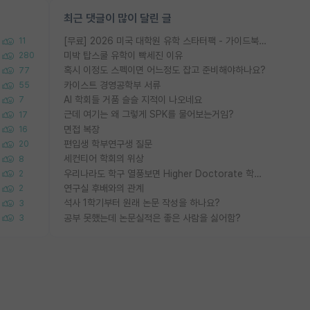
최근 댓글이 많이 달린 글
[무료] 2026 미국 대학원 유학 스타터팩 - 가이드북 & 합격자 컨택메일 템플릿
11
미박 탑스쿨 유학이 빡세진 이유
280
혹시 이정도 스펙이면 어느정도 잡고 준비해야하나요?
77
카이스트 경영공학부 서류
55
AI 학회들 거품 슬슬 지적이 나오네요
7
근데 여기는 왜 그렇게 SPK를 물어보는거임?
17
면접 복장
16
편입생 학부연구생 질문
20
세컨티어 학회의 위상
8
우리나라도 학구 열풍보면 Higher Doctorate 학위가 필요하다고 봅니다.
2
연구실 후배와의 관계
2
석사 1학기부터 원래 논문 작성을 하나요?
3
공부 못했는데 논문실적은 좋은 사람을 싫어함?
3