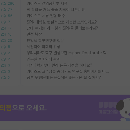
카이스트 경영공학부 서류
280
AI 학회들 거품 슬슬 지적이 나오네요
77
카이스트 서류 전형 배수
55
SPK 대학원 현실적으로 가능한 스펙인가요?
7
근데 여기는 왜 그렇게 SPK를 물어보는거임?
17
면접 복장
16
편입생 학부연구생 질문
20
세컨티어 학회의 위상
8
우리나라도 학구 열풍보면 Higher Doctorate 학위가 필요하다고 봅니다.
2
연구실 후배와의 관계
2
석사 1학기부터 원래 논문 작성을 하나요?
3
카이스트 교수님들 중에서도 연구실 홈페이지를 마련 안 하신 분들이 계시던데
3
공부 못했는데 논문실적은 좋은 사람을 싫어함?
2