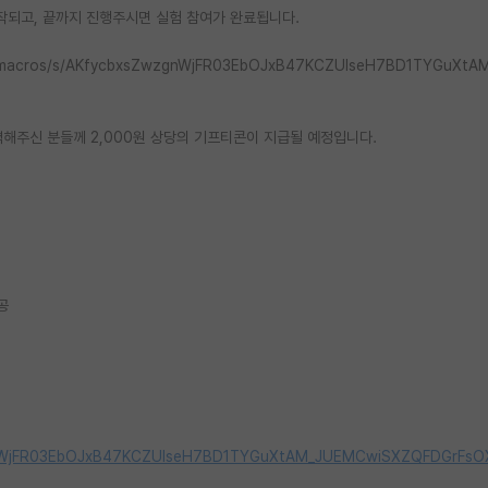
작되고, 끝까지 진행주시면 실험 참여가 완료됩니다.
/macros/s/AKfycbxsZwzgnWjFR03EbOJxB47KCZUlseH7BD1TYGuXtA
력해주신 분들께 2,000원 상당의 기프티콘이 지급될 예정입니다.
공
wzgnWjFR03EbOJxB47KCZUlseH7BD1TYGuXtAM_JUEMCwiSXZQFDGrFsO