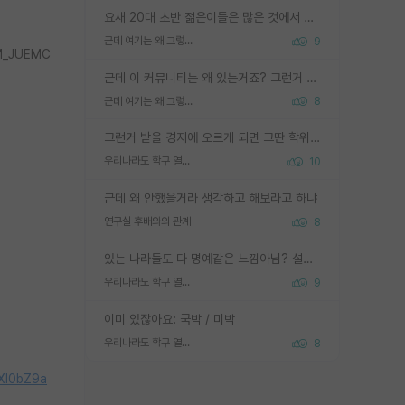
요새 20대 초반 젊은이들은 많은 것에서 가성비를 따지더라고요. 내가 이 정도 인풋을 넣었을 때 그만큼 아웃풋이 나올 것인가? 사실 아웃풋이 인풋 대비 리니어하게 나오지 않는 영역을 시도하기 싫어한다는 느낌입니다.
근데 여기는 왜 그렇게 SPK를 물어보는거임?
9
M_JUEMC
근데 이 커뮤니티는 왜 있는거죠? 그런거 쉽게 물어볼수있어서 있는거 아닌가요? 그렇게 보기 싫으면 커뮤니티도 하지마시지 그러면
근데 여기는 왜 그렇게 SPK를 물어보는거임?
8
그런거 받을 경지에 오르게 되면 그딴 학위명이 필요없음
우리나라도 학구 열풍보면 Higher Doctorate 학위가 필요하다고 봅니다.
10
근데 왜 안했을거라 생각하고 해보라고 하냐
연구실 후배와의 관계
8
있는 나라들도 다 명예같은 느낌아님? 설마 박사끼리 등급나눠서 학위수여하자 같은 헛소리는 아니지? ㅋㅋ
우리나라도 학구 열풍보면 Higher Doctorate 학위가 필요하다고 봅니다.
9
이미 있잖아요: 국박 / 미박
우리나라도 학구 열풍보면 Higher Doctorate 학위가 필요하다고 봅니다.
8
Xl0bZ9a