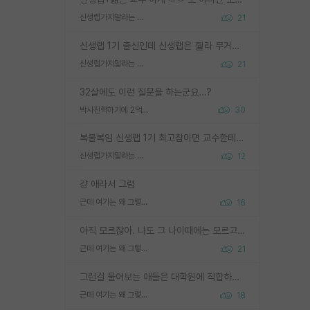
신생랩가지말라는 이유가 있었구나
21
신생랩 1기 출신인데 신생랩은 줠라 무거운 바벨 같은거임. 들면 대박인데 못들면 깔려 죽음. 아무도 알려주지 않는 환경에서 자생해야하지만, 일단 살아남았다면 그 어떤 사람보다 악착같고 생존력 높은 사람으로 거듭날 수 있음
신생랩가지말라는 이유가 있었구나
21
32살에도 이런 질문을 하는군요...?
박사진학하기에 2억은 괜찮은 (?) 정도의 경제력인가요
30
복불복임 신생랩 1기 최고참이면 교수한테 직접 지도받는 시간이 매우 많음 제대로 된 교수라면 말이지 그게 아니라면 그냥 넌 해방 불가능한 노예 1호에 감점쓰레기통이 되는거고
신생랩가지말라는 이유가 있었구나
12
걍 애라서 그럼
근데 여기는 왜 그렇게 SPK를 물어보는거임?
16
아직 모르잖아. 나도 그 나이때에는 모르고 평가 받고 안심하고 싶었어.
근데 여기는 왜 그렇게 SPK를 물어보는거임?
21
그런걸 물어보는 애들은 대학원에 적합하지 않다
근데 여기는 왜 그렇게 SPK를 물어보는거임?
18