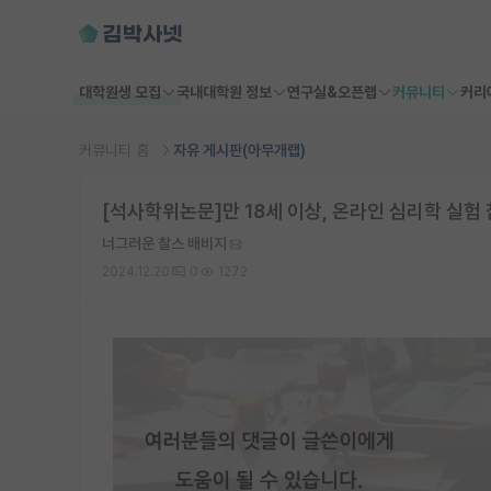
대학원생 모집
국내대학원 정보
연구실&오픈랩
커뮤니티
커리
커뮤니티 홈
자유 게시판(아무개랩)
[석사학위논문]만 18세 이상, 온라인 심리학 실험
너그러운 찰스 배비지
2024.12.20
0
1272