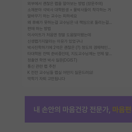
외부에서 괜찮은 랩을 알아보는 방법 (장문주의)
소재분야 석박사 대학원생 + 물박사들이 착각하는 거
말바꾸기 하는 교수는 피하세요
왜 후배가 못하는걸 교수님은 내 책임으로 돌리는걸까요?
편애 하는 방법
이사이트가 처음엔 정말 도움많이됐는데
신생랩가지말라는 이유가 있었구나
박사진학하기에 2억은 괜찮은 (?) 정도의 경제력인가요
타대학원 컨텍 준비중인데, 지도교수님께는 언제 말씀드려야 할까요?
정출연 학연 박사 질문(DGIST)
통신 관련 랩 추천
K 전전 교수님들 랩실 어떤지 질문드려요!
막학기 자퇴 고민됩니다