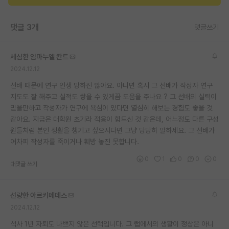
댓글 3개
댓글쓰기
세심한 임마누엘 칸트
2024.12.12
선배 때문에 연구 인생 망하진 않아요. 아니면 혹시 그 선배가 작성자 연구
지도도 잘 해주고 실적도 쌓을 수 있게끔 도움을 주나요 ? 그 선배의 실력이
믿을만하고 작성자가 연구에 욕심이 있다면 열심히 해보는 경험도 좋을 것
같아요. 지금은 대학원 초기라 적응이 힘드신 것 같은데, 어느정도 다른 구성
원들처럼 본인 생활을 챙기고 싶으시다면 그냥 당당히 말하세요. 그 선배가
어차피 작성자를 죽이거나 훼방 놓진 못합니다.
0
1
0
0
0
대댓글 쓰기
선량한 아르키메데스
2024.12.12
석사 1년 자퇴도 나쁘지 않은 선택입니다. 그 랩에서의 생활이 정상은 아니