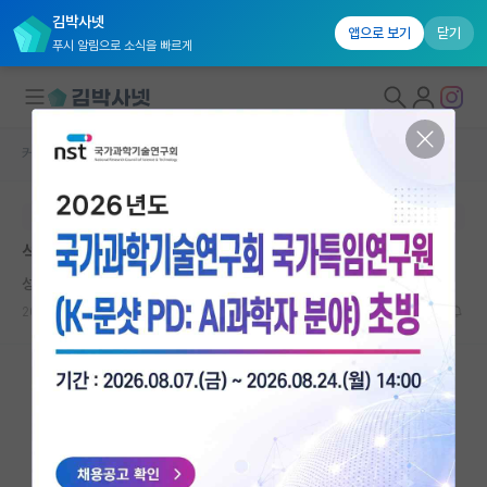
김박사넷
앱으로 보기
닫기
푸시 알림으로 소식을 빠르게
커뮤니티 홈
자유 게시판(아무개랩)
대학원생 모집
본문이 수정되지 않는 박제글입니다.
국내대학원 정보
석사 1년 자퇴할까요
연구실&오픈랩
성급한 버지니아 울프
커뮤니티
2024.12.12
3
4004
커뮤니티 홈
전체글보기
베스트 게시판
IF 명예의전당