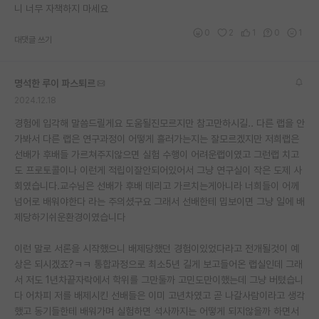
니 너무 자책하지 마세요
0
2
1
0
1
대댓글 쓰기
명석한 루이 파스퇴르
2024.12.18
경험에 입각해 말씀드릴게요 도움될진모르지만 참고만하시길.. 다른 랩을 안
가봐서 다른 랩은 연구과정이 어떻게 흘러가는지는 잘모르겠지만 저희랩은
선배가 후배들 가르쳐주지않으면 실험 수행이 어려운랩이였고 그런랩 치고
도 프로토콜이나 이런게 적립이잘안되어있어서 그냥 연구실이 작은 도제 사
회였습니다.교수님은 선배가 후배 데리고 가르치는게아니라 너희들이 어께
넘어로 배워야한다 라는 주의셨구요 그래서 선배한테 밉보이면 그냥 일에 배
제당하기쉬운환경이였습니다
이런 말로 서론을 시작했으니 배제당했던 경험이있었다라고 전개될것이 예
상은 되시겠죠?ㅋㅋ 통합과정으로 최소5년 길게 보고들어온 랩실인데 그래
서 저도 1년차끝자락에서 학위를 그만둘까 고민도만이했는데 그냥 버텼습니
다 어차피 저를 배제시킨 선배들은 이미 고년차였고 곧 나갈사람이라고 생각
했고 동기들한테 배워가며 실험하면 석사까지는 어떻게 되지않을까 하면서