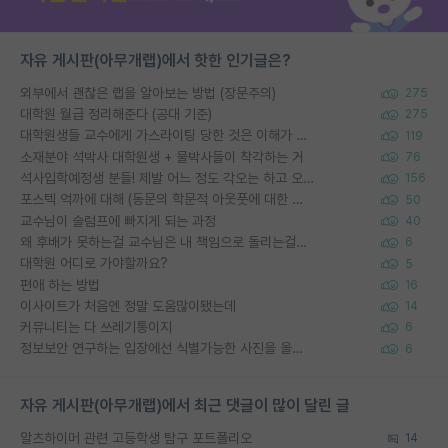
자유 게시판(아무개랩)에서 핫한 인기글은?
외부에서 괜찮은 랩을 알아보는 방법 (장문주의)
275
대학원 월급 정리해준다 (공대 기준)
275
대학원생들 교수에게 가스라이팅 당한 것은 이해가 갑니다. 안타깝네요.
119
소재분야 석박사 대학원생 + 물박사들이 착각하는 거
76
석사입학예정생 분들! 제발 어느 정도 각오는 하고 오세요.
156
포스텍 억까에 대해 (동문의 학문적 아웃풋에 대한 반박)
50
교수님이 슬럼프에 빠지게 되는 과정
40
왜 후배가 못하는걸 교수님은 내 책임으로 돌리는걸까요?
6
대학원 어디로 가야할까요?
5
편애 하는 방법
16
이사이트가 처음엔 정말 도움많이됐는데
14
커뮤니티는 다 쓰레기통이지
6
정보보안 연구하는 입장에선 식별가능한 사진을 올리는건 비추이긴함
6
자유 게시판(아무개랩)에서 최근 댓글이 많이 달린 글
알츠하이머 관련 고등학생 탐구 포트폴리오
14