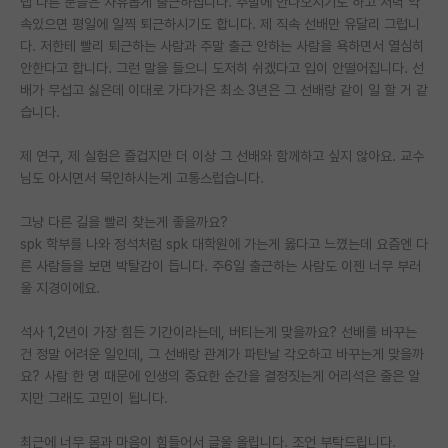
랩 다른 분들은 자유롭게 출근하십니다. 주말에 안나오시기도 하고 저녁 약
속있으면 평일에 일찍 퇴근하시기도 합니다. 제 직속 선배만 유달리 그럽니
PI 전용 게시판
다. 저한테 빨리 퇴근하는 사람과 주말 출근 안하는 사람을 욕하면서 열심히
안한다고 합니다. 그런 말을 들으니 도저히 쉬겠다고 입이 안떨어집니다. 선
인문사회 계열 게시판
배가 무섭고 싫은데 이대로 가다가은 최소 3년은 그 선배랑 같이 일 할 거 같
특수/전문대학원 게시판
습니다.
반도체/AI 게시판
제 연구, 제 실험은 즐겁지만 더 이상 그 선배와 함께하고 싶지 않아요. 교수
님도 아시면서 묵인하시는게 고통스럽습니다.
장학금/장학생 게시판
그냥 다른 길을 빨리 찾는게 좋을까요?
학술 정보 게시판
spk 학부를 나와 정석처럼 spk 대학원에 가는게 옳다고 느꼈는데 요즘엔 다
른 사람들을 보면 박탈감이 듭니다. 주6일 출근하는 사람도 이젠 너무 부러
홍보 게시판
울 지경이에요.
커리어
석사 1,2년이 가장 힘든 기간이라는데, 버티는게 맞을까요? 선배를 바꾸는
유학교육
건 정말 어려운 일인데, 그 선배랑 관계가 파탄날 각오하고 바꾸는게 맞을까
요? 사람 한 명 때문에 인생의 중요한 순간을 결정짓는게 어리석은 줄은 알
이벤트
지만 그래도 고민이 됩니다.
반도체 아카데미
최근에 너무 몸과 마음이 힘들어서 글울 올립니다. 조언 부탁드립니다.