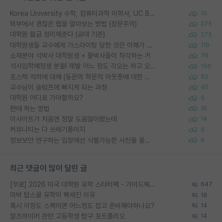
Korea University 수학, 컴퓨터과학 이학사, UC Berkeley 산업공학 대학원 공학박사가 되는 것은 쉽지 않겠죠?
10
외부에서 괜찮은 랩을 알아보는 방법 (장문주의)
275
대학원 월급 정리해준다 (공대 기준)
275
대학원생들 교수에게 가스라이팅 당한 것은 이해가 갑니다. 안타깝네요.
119
소재분야 석박사 대학원생 + 물박사들이 착각하는 거
76
석사입학예정생 분들! 제발 어느 정도 각오는 하고 오세요.
156
포스텍 억까에 대해 (동문의 학문적 아웃풋에 대한 반박)
50
교수님이 슬럼프에 빠지게 되는 과정
40
대학원 어디로 가야할까요?
5
편애 하는 방법
16
이사이트가 처음엔 정말 도움많이됐는데
14
커뮤니티는 다 쓰레기통이지
6
정보보안 연구하는 입장에선 식별가능한 사진을 올리는건 비추이긴함
6
최근 댓글이 많이 달린 글
[무료] 2026 미국 대학원 유학 스타터팩 - 가이드북 & 합격자 컨택메일 템플릿
647
미박 탑스쿨 유학이 빡세진 이유
19
혹시 이정도 스펙이면 어느정도 잡고 준비해야하나요?
14
알츠하이머 관련 고등학생 탐구 포트폴리오
14