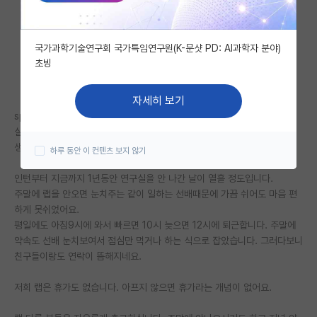
자유 게시판(아무개랩)
국가과학기술연구회 국가특임연구원(K-문샷 PD: AI과학자 분야)
미국 유학 게시판
초빙
미국 대학원 합격 후기 게시판
자세히 보기
대학원생 모집 게시판
spk 자연 계열 석사로 들어온지 9개월 쯤 되었습니다
실적이 아주 좋은 랩이었기 때문에 처음에는 큰 기대가 많았습니다. 그런데
대학원 합격 후기 게시판
생활이 너무 힘드네요.
하루 동안 이 컨텐츠 보지 않기
연구실(PI) 홍보 게시판
인턴부터 지금까지 1년동안 연구실을 안 나간 날이 열흘 정도입니다.
주말에 랩을 안오면 눈치주는 같이 일하는 선배때문에 가끔 쉬어도 마음 편
석박사 채용 정보 게시판
하게 못쉬었어요.
평일에도 아침9시에 와서 빠르면 10시 늦으면 12시에 퇴근합니다. 주말에
임용 정보 게시판
약속도 선배 눈치보여서 점심만 먹거나 하는 식으로 잡았습니다. 그러다보니
학부 인턴 게시판
친구들이랑도 연락이 뜸해지네요.
취업 게시판
저희 랩은 휴가도 없습니다. 아프지 않으면 휴가라는 개념이 없어요.
임용 후기 게시판