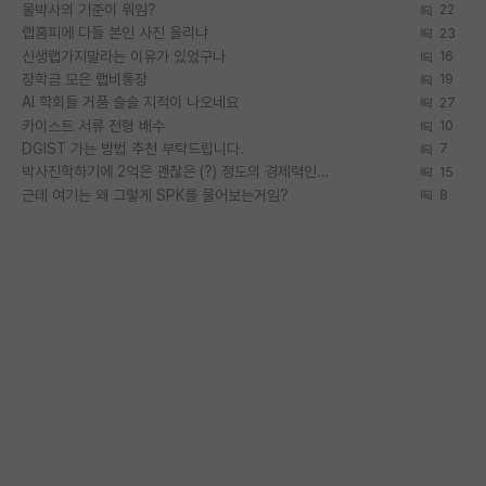
물박사의 기준이 뭐임?
22
랩홈피에 다들 본인 사진 올리냐
23
신생랩가지말라는 이유가 있었구나
16
장학금 모은 랩비통장
19
AI 학회들 거품 슬슬 지적이 나오네요
27
카이스트 서류 전형 배수
10
DGIST 가는 방법 추천 부탁드립니다.
7
박사진학하기에 2억은 괜찮은 (?) 정도의 경제력인가요
15
근데 여기는 왜 그렇게 SPK를 물어보는거임?
8