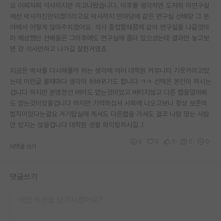
요 어찌저찌 석사까지만 하고나왔습니다. 이후를 생각하면 도저히 이연구실
에선 박사까진안되겠더라고요 박사까지 딴마당에 같은 연구실 선배랑 그 분
야에서 어떻게 않마주치겠어요. 석사 졸업할때쯤에 같이 연구실을 나갈것이
라 예상했던 선배들은 그이후에도 연구실에 좀더 있으셨는데 결과만 놓고보
면 걍 석사만하고 나가길 잘한거였죠
지금은 박사를 다시해볼까 하는 생각에 여러 대학원 커뮤니티 기웃거리고있
는데 이런글 볼때마다 생각이 뒤바뀌기도 합니다 ㅋㅋ 선택은 본인이 하시는
겁니다 하지만 분명한건 버텨도 얻는것이있고 버티지않고 다른 랩을알아봐
도 얻는것이있을겁니다 하지만 기억하십셔 사회에 나오고보니 항상 보존의
법칙이있다는걸요 거기럅실에 계셔도 다른랩을 가셔도 결코 나랑 맞는 사람
만 있지는 않을겁니다 대학원 생활 화이팅하시길..!
0
0
0
0
0
대댓글 쓰기
댓글쓰기