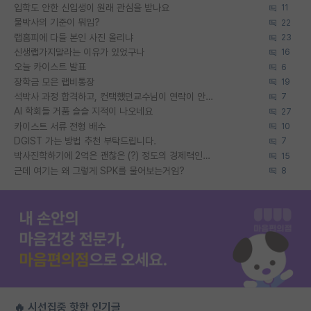
입학도 안한 신입생이 원래 관심을 받나요
11
물박사의 기준이 뭐임?
22
랩홈피에 다들 본인 사진 올리냐
23
신생랩가지말라는 이유가 있었구나
16
오늘 카이스트 발표
6
장학금 모은 랩비통장
19
석박사 과정 합격하고, 컨택했던교수님이 연락이 안됩니다...
7
AI 학회들 거품 슬슬 지적이 나오네요
27
카이스트 서류 전형 배수
10
DGIST 가는 방법 추천 부탁드립니다.
7
박사진학하기에 2억은 괜찮은 (?) 정도의 경제력인가요
15
근데 여기는 왜 그렇게 SPK를 물어보는거임?
8
🔥 시선집중 핫한 인기글