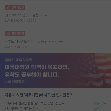
명예의전당
첫 citation 뽕맛이 엄청나네요...
136
10
23009
명예의전당
학부도 대학원도 학벌이 낮은(?) 사람의 응원
435
37
88813
자유 게시판(아무개랩)에서 핫한 인기글은?
외부에서 괜찮은 랩을 알아보는 방법 (장문주의)
274
<대학원에 입학하는 법>
1388