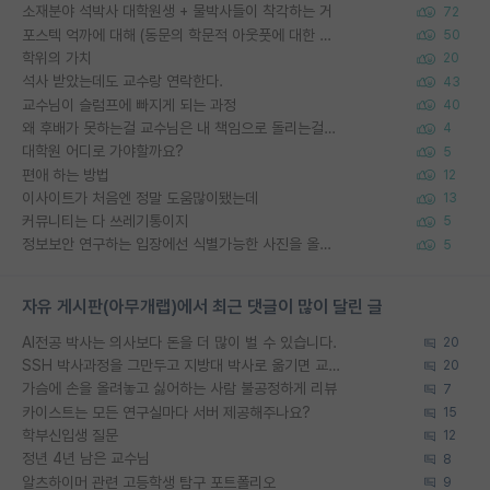
소재분야 석박사 대학원생 + 물박사들이 착각하는 거
72
포스텍 억까에 대해 (동문의 학문적 아웃풋에 대한 반박)
50
학위의 가치
20
석사 받았는데도 교수랑 연락한다.
43
교수님이 슬럼프에 빠지게 되는 과정
40
왜 후배가 못하는걸 교수님은 내 책임으로 돌리는걸까요?
4
대학원 어디로 가야할까요?
5
편애 하는 방법
12
이사이트가 처음엔 정말 도움많이됐는데
13
커뮤니티는 다 쓰레기통이지
5
정보보안 연구하는 입장에선 식별가능한 사진을 올리는건 비추이긴함
5
자유 게시판(아무개랩)에서 최근 댓글이 많이 달린 글
AI전공 박사는 의사보다 돈을 더 많이 벌 수 있습니다.
20
SSH 박사과정을 그만두고 지방대 박사로 옮기면 교수의 꿈은 끝일까요?
20
가슴에 손을 올려놓고 싫어하는 사람 불공정하게 리뷰
7
카이스트는 모든 연구실마다 서버 제공해주나요?
15
학부신입생 질문
12
정년 4년 남은 교수님
8
알츠하이머 관련 고등학생 탐구 포트폴리오
9