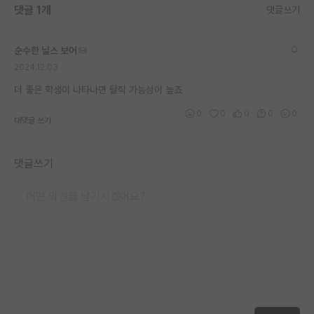
댓글 1개
댓글쓰기
재팬라운지 🌸
순수한 닐스 보어
2024.12.03
더 좋은 학생이 나타나면 탈락 가능성이 높죠
0
0
0
0
0
대댓글 쓰기
댓글쓰기