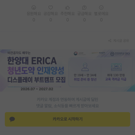
PI 전용 게시판
응원해요
공감해요
추천해요
궁금해요
별로에요
0
0
0
0
0
인문사회 계열 게시판
특수/전문대학원 게시판
게시글 공유
반도체/AI 게시판
장학금/장학생 게시판
학술 정보 게시판
홍보 게시판
커리어
카카오 계정과 연동하여 게시글에 달린
유학교육
댓글 알람, 소식등을 빠르게 받아보세요
이벤트
카카오로 시작하기
반도체 아카데미