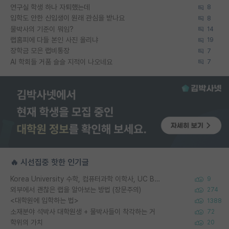
연구실 학생 하나 자퇴했는데
8
입학도 안한 신입생이 원래 관심을 받나요
8
물박사의 기준이 뭐임?
14
랩홈피에 다들 본인 사진 올리냐
19
장학금 모은 랩비통장
7
AI 학회들 거품 슬슬 지적이 나오네요
7
🔥 시선집중 핫한 인기글
Korea University 수학, 컴퓨터과학 이학사, UC Berkeley 산업공학 대학원 공학박사가 되는 것은 쉽지 않겠죠?
9
외부에서 괜찮은 랩을 알아보는 방법 (장문주의)
274
<대학원에 입학하는 법>
1388
소재분야 석박사 대학원생 + 물박사들이 착각하는 거
72
학위의 가치
20