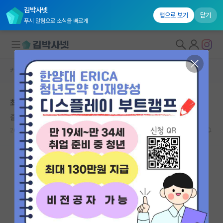
김박사넷
앱으로 보기
닫기
푸시 알림으로 소식을 빠르게
커뮤니티 홈
자유 게시판(아무개랩)
대학원생 모집
최종합 후 컨택 면담
국내대학원 정보
즐거운 라이프니츠
연구실&오픈랩
2024.12.03
1
776
커뮤니티
커뮤니티 홈
전체글보기
베스트 게시판
IF 명예의전당