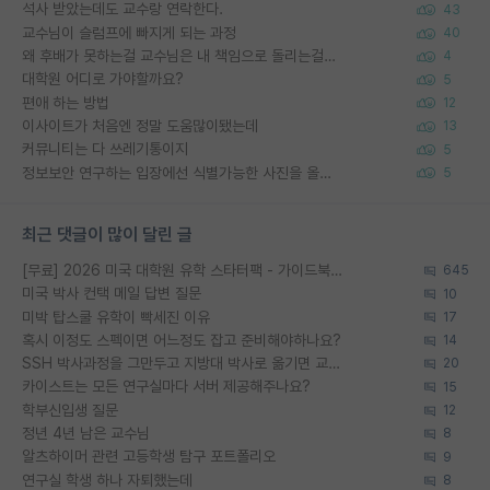
석사 받았는데도 교수랑 연락한다.
43
교수님이 슬럼프에 빠지게 되는 과정
40
왜 후배가 못하는걸 교수님은 내 책임으로 돌리는걸까요?
4
대학원 어디로 가야할까요?
5
편애 하는 방법
12
이사이트가 처음엔 정말 도움많이됐는데
13
커뮤니티는 다 쓰레기통이지
5
정보보안 연구하는 입장에선 식별가능한 사진을 올리는건 비추이긴함
5
최근 댓글이 많이 달린 글
[무료] 2026 미국 대학원 유학 스타터팩 - 가이드북 & 합격자 컨택메일 템플릿
645
미국 박사 컨택 메일 답변 질문
10
미박 탑스쿨 유학이 빡세진 이유
17
혹시 이정도 스펙이면 어느정도 잡고 준비해야하나요?
14
SSH 박사과정을 그만두고 지방대 박사로 옮기면 교수의 꿈은 끝일까요?
20
카이스트는 모든 연구실마다 서버 제공해주나요?
15
학부신입생 질문
12
정년 4년 남은 교수님
8
알츠하이머 관련 고등학생 탐구 포트폴리오
9
연구실 학생 하나 자퇴했는데
8