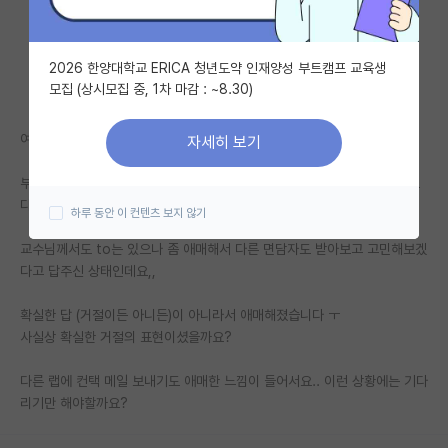
자유 게시판(아무개랩)
2026 한양대학교 ERICA 청년도약 인재양성 부트캠프 교육생
미국 유학 게시판
모집 (상시모집 중, 1차 마감 : ~8.30)
미국 대학원 합격 후기 게시판
여러 사정으로 사전 컨택을 하지못하고, 입시를 통과해 최종합 하였습니다.
자세히 보기
대학원생 모집 게시판
부랴부랴 연구실에 컨택 메일을 보내 한 교수님과 면담을 하였는데, 생각보
대학원 합격 후기 게시판
다 높은 레벨의 전공질문이라 제대로 답하지 못한게 많습니다..
하루 동안 이 컨텐츠 보지 않기
연구실(PI) 홍보 게시판
교수님께서도 to는 있으나 좀 애매해서 다른 면담자도 받아보고 고민해보겠
다고 답주신 상태인데요,,
석박사 채용 정보 게시판
확실한 답 (거절이든 아니든)이 아니라서 애매해졌습니다 ㅜ
임용 정보 게시판
사실상 확실한 거절의 표현이셨을까요?
학부 인턴 게시판
다른 랩에 컨택 메일 보내기도 애매한 느낌이 들어서요.. 이런 상황에는 기다
취업 게시판
리기만 해야할까요?
임용 후기 게시판