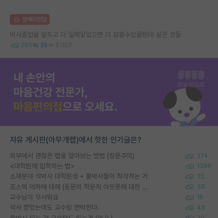
명예의전당
박사졸업을 앞두고 더 일찍알았으면 더 잘할수있을텐데 싶은 것들
295
35
51107
자유 게시판(아무개랩)에서 핫한 인기글은?
외부에서 괜찮은 랩을 알아보는 방법 (장문주의)
274
<대학원에 입학하는 법>
1388
소재분야 석박사 대학원생 + 물박사들이 착각하는 거
72
포스텍 억까에 대해 (동문의 학문적 아웃풋에 대한 반박)
50
교수님이 무서워요
16
석사 받았는데도 교수랑 연락한다.
43
물박사 되는 건 교수탓도 있는거 아니냐
29