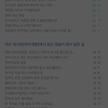
교수님이 슬럼프에 빠지게 되는 과정
40
대학원 어디로 가야할까요?
5
편애 하는 방법
12
이사이트가 처음엔 정말 도움많이됐는데
13
커뮤니티는 다 쓰레기통이지
6
정보보안 연구하는 입장에선 식별가능한 사진을 올리는건 비추이긴함
5
자유 게시판(아무개랩)에서 최근 댓글이 많이 달린 글
SSH 박사과정을 그만두고 지방대 박사로 옮기면 교수의 꿈은 끝일까요?
21
카이스트는 모든 연구실마다 서버 제공해주나요?
15
학부신입생 질문
12
알츠하이머 관련 고등학생 탐구 포트폴리오
9
연구실 학생 하나 자퇴했는데
8
입학도 안한 신입생이 원래 관심을 받나요
10
물박사의 기준이 뭐임?
18
랩홈피에 다들 본인 사진 올리냐
22
신생랩가지말라는 이유가 있었구나
12
장학금 모은 랩비통장
13
AI 학회들 거품 슬슬 지적이 나오네요
22