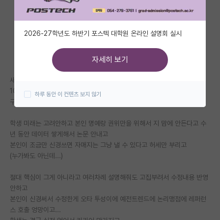
자유 게시판(아무개랩)
2026-27학년도 하반기 포스텍 대학원 온라인 설명회 실시
미국 유학 게시판
미국 대학원 합격 후기 게시판
자세히 보기
대학원생 모집 게시판
새로운 분야/내용은 머릿속에 집어넣기 싫다보니 트렌드는 못따라가고
10년전 자기가 익혔던 지식이 전부라 그걸 토대로 끼워맞추고
하루 동안 이 컨텐츠 보지 않기
대학원 합격 후기 게시판
구글링 조금만 해도 알만한 내용도 핑프라 계속 못알아먹고
연구실(PI) 홍보 게시판
학생 미래는 고려안하고 본인 명예랑 권위만을 위해서 지 맘에 안든다고 수
년 동안 데이터 쌓게해서 논문 안내고
석박사 채용 정보 게시판
본인이 조금만 신경쓰면 자매지는 그냥 낼 수 있다고 허세만 부리고
(누가봐도 아닌데...)
임용 정보 게시판
학부 인턴 게시판
절대 핵심이 그게 아니라고 여러차례 설명해줘도 고집부려서 수정내용 반영
안하고
취업 게시판
본인이 신경써서 수정한게 오타 투성이에 예전트렌드에 논리맹점에 레퍼런
스 호출 엉망이고...
임용 후기 게시판