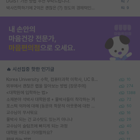
DGIST 가는 방법 추천 부탁드립니다.
7
박사진학하기에 2억은 괜찮은 (?) 정도의 경제력인가요
9
🔥 시선집중 핫한 인기글
Korea University 수학, 컴퓨터과학 이학사, UC Berkeley 산업공학 대학원 공학박사가 되는 것은 쉽지 않겠죠?
10
외부에서 괜찮은 랩을 알아보는 방법 (장문주의)
274
<대학원에 입학하는 법>
1388
소재분야 석박사 대학원생 + 물박사들이 착각하는 거
72
포스텍 억까에 대해 (동문의 학문적 아웃풋에 대한 반박)
50
교수님이 무서워요
16
물박사 되는 건 교수탓도 있는거 아니냐
29
교수님이 슬럼프에 빠지게 되는 과정
40
대학원 어디로 가야할까요?
5
편애 하는 방법
12