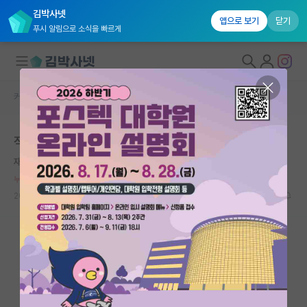
김박사넷
앱으로 보기
닫기
푸시 알림으로 소식을 빠르게
커뮤니티 홈
자유 게시판(아무개랩)
대학원생 모집
적어도 최소한의 신경은 써야하는거 아닌가?
국내대학원 정보
재치있는 앙투안 라부아지에
연구실&오픈랩
누적 신고가 50개 이상인 사용자입니다.
커뮤니티
2024.11.27
7
2382
커뮤니티 홈
전체글보기
베스트 게시판
IF 명예의전당