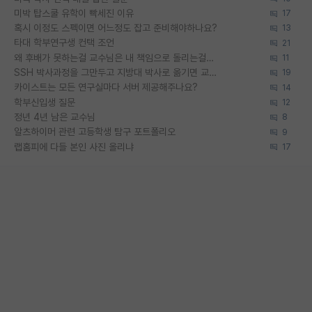
미박 탑스쿨 유학이 빡세진 이유
17
혹시 이정도 스펙이면 어느정도 잡고 준비해야하나요?
13
타대 학부연구생 컨택 조언
21
왜 후배가 못하는걸 교수님은 내 책임으로 돌리는걸까요?
11
SSH 박사과정을 그만두고 지방대 박사로 옮기면 교수의 꿈은 끝일까요?
19
카이스트는 모든 연구실마다 서버 제공해주나요?
14
학부신입생 질문
12
정년 4년 남은 교수님
8
알츠하이머 관련 고등학생 탐구 포트폴리오
9
랩홈피에 다들 본인 사진 올리냐
17