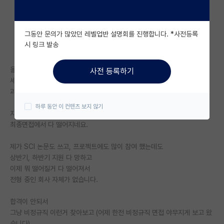
자유 게시판(아무개랩)
그동안 문의가 많았던 레벨업반 설명회를 진행합니다. *사전등록
미국 유학 게시판
시 링크 발송
미국 대학원 합격 후기 게시판
올해 2월 졸업한 석사졸업자입니다.
사전 등록하기
대학원생 모집 게시판
세부전공 공개는 신원특정때문에 공개는 안하나
과는 기계공학과, HVAC관련 연구실 출신입니다.
대학원 합격 후기 게시판
하루 동안 이 컨텐츠 보지 않기
지금까지 취업은 안되고 있고
연구실(PI) 홍보 게시판
최종면접에서 다 떨어지네요.
석박사 채용 정보 게시판
제가 SCI 논문도 쓰고, 프로젝트에도 많이 참여 했는데도
상반기, 하반기 지원 다 망하고
임용 정보 게시판
이제 뭐 떨어질거 다 떨어져서
학부 인턴 게시판
전형 중인 회사 자체가 없습니다.
취업 게시판
합격이 안되서
그냥 비정규직 이런거 찾아보고 (어제 한전 비정규직 면접 야무지게 보고 왔
임용 후기 게시판
습니다)