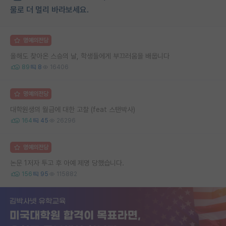
물로 더 멀리 바라보세요.
명예의전당
올해도 찾아온 스승의 날, 학생들에게 부끄러움을 배웁니다
89
8
16406
명예의전당
대학원생의 월급에 대한 고찰 (feat 스탠박사)
164
45
26296
명예의전당
논문 1저자 투고 후 아예 제명 당했습니다.
156
95
115882