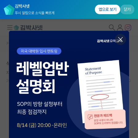
김박사넷
앱으로 보기
닫기
푸시 알림으로 소식을 빠르게
커뮤니티 홈
자유 게시판(아무개랩)
대학원생 모집
석사후 취업 너무 힘듭니다.
국내대학원 정보
자상한 아르키메데스
연구실&오픈랩
2024.11.22
28
14083
커뮤니티
커뮤니티 홈
전체글보기
베스트 게시판
IF 명예의전당