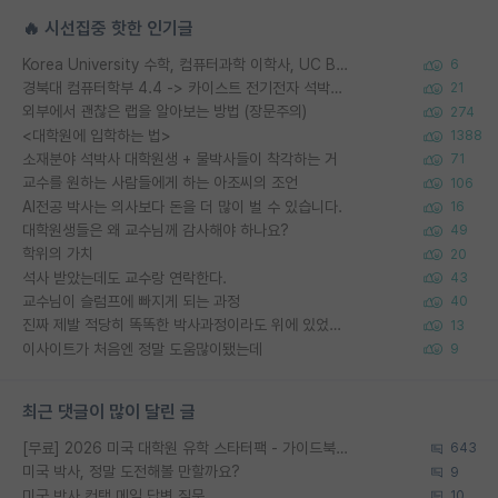
🔥 시선집중 핫한 인기글
Korea University 수학, 컴퓨터과학 이학사, UC Berkeley 산업공학 대학원 공학박사가 되는 것은 쉽지 않겠죠?
6
경북대 컴퓨터학부 4.4 -> 카이스트 전기전자 석박사통합과정 합격
21
외부에서 괜찮은 랩을 알아보는 방법 (장문주의)
274
<대학원에 입학하는 법>
1388
소재분야 석박사 대학원생 + 물박사들이 착각하는 거
71
교수를 원하는 사람들에게 하는 아조씨의 조언
106
AI전공 박사는 의사보다 돈을 더 많이 벌 수 있습니다.
16
대학원생들은 왜 교수님께 감사해야 하나요?
49
학위의 가치
20
석사 받았는데도 교수랑 연락한다.
43
교수님이 슬럼프에 빠지게 되는 과정
40
진짜 제발 적당히 똑똑한 박사과정이라도 위에 있었으면..
13
이사이트가 처음엔 정말 도움많이됐는데
9
최근 댓글이 많이 달린 글
[무료] 2026 미국 대학원 유학 스타터팩 - 가이드북 & 합격자 컨택메일 템플릿
643
미국 박사, 정말 도전해볼 만할까요?
9
미국 박사 컨택 메일 답변 질문
10