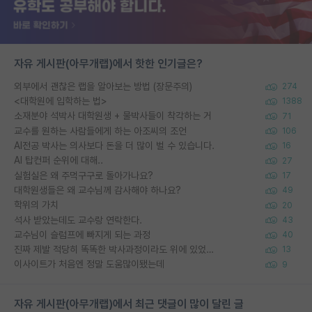
자유 게시판(아무개랩)에서 핫한 인기글은?
외부에서 괜찮은 랩을 알아보는 방법 (장문주의)
274
<대학원에 입학하는 법>
1388
소재분야 석박사 대학원생 + 물박사들이 착각하는 거
71
교수를 원하는 사람들에게 하는 아조씨의 조언
106
AI전공 박사는 의사보다 돈을 더 많이 벌 수 있습니다.
16
AI 탑컨퍼 순위에 대해..
27
실험실은 왜 주먹구구로 돌아가나요?
17
대학원생들은 왜 교수님께 감사해야 하나요?
49
학위의 가치
20
석사 받았는데도 교수랑 연락한다.
43
교수님이 슬럼프에 빠지게 되는 과정
40
진짜 제발 적당히 똑똑한 박사과정이라도 위에 있었으면..
13
이사이트가 처음엔 정말 도움많이됐는데
9
자유 게시판(아무개랩)에서 최근 댓글이 많이 달린 글