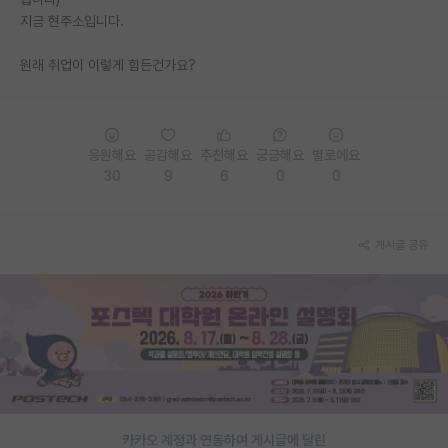
지금 현주소입니다.
PI 전용 게시판
원래 취업이 이렇게 힘든건가요?
인문사회 계열 게시판
특수/전문대학원 게시판
반도체/AI 게시판
응원해요
공감해요
추천해요
궁금해요
별로에요
30
9
6
0
0
장학금/장학생 게시판
학술 정보 게시판
게시글 공유
홍보 게시판
커리어
유학교육
이벤트
반도체 아카데미
카카오 계정과 연동하여 게시글에 달린