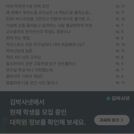
타대 학부연구생 컨택 조언
21
왜 후배가 못하는걸 교수님은 내 책임으로 돌리는걸까요?
11
SSH 박사과정을 그만두고 지방대 박사로 옮기면 교수의 꿈은 끝일까요?
19
가슴에 손을 올려놓고 싫어하는 사람 불공정하게 리뷰
7
교수들끼리 편가르는데 학생도 포함이냐
6
편애 하는 방법
6
카이스트는 모든 연구실마다 서버 제공해주나요?
14
학부신입생 질문
12
정년 4년 남은 교수님
8
알츠하이머 관련 고등학생 탐구 포트폴리오
9
연구실 학생 하나 자퇴했는데
7
물박사의 기준이 뭐임?
6
랩홈피에 다들 본인 사진 올리냐
17