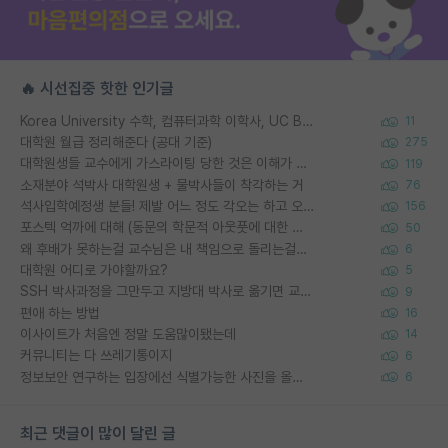
🔥 시선집중 핫한 인기글
Korea University 수학, 컴퓨터과학 이학사, UC Berkeley 산업공학 대학원 공학박사가 되는 것은 쉽지 않겠죠?
11
대학원 월급 정리해준다 (공대 기준)
275
대학원생들 교수에게 가스라이팅 당한 것은 이해가 갑니다. 안타깝네요.
119
소재분야 석박사 대학원생 + 물박사들이 착각하는 거
76
석사입학예정생 분들! 제발 어느 정도 각오는 하고 오세요.
156
포스텍 억까에 대해 (동문의 학문적 아웃풋에 대한 반박)
50
왜 후배가 못하는걸 교수님은 내 책임으로 돌리는걸까요?
6
대학원 어디로 가야할까요?
5
SSH 박사과정을 그만두고 지방대 박사로 옮기면 교수의 꿈은 끝일까요?
9
편애 하는 방법
16
이사이트가 처음엔 정말 도움많이됐는데
14
커뮤니티는 다 쓰레기통이지
6
정보보안 연구하는 입장에선 식별가능한 사진을 올리는건 비추이긴함
6
최근 댓글이 많이 달린 글