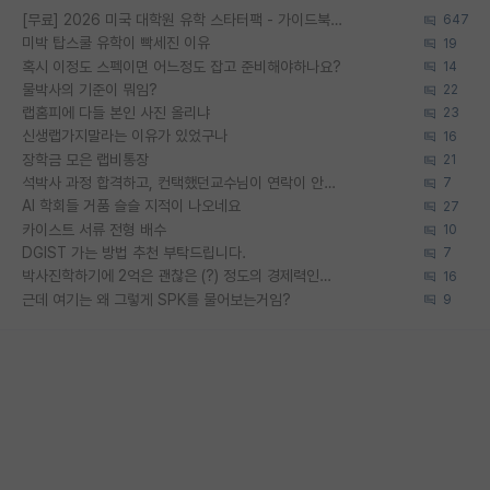
[무료] 2026 미국 대학원 유학 스타터팩 - 가이드북 & 합격자 컨택메일 템플릿
647
미박 탑스쿨 유학이 빡세진 이유
19
혹시 이정도 스펙이면 어느정도 잡고 준비해야하나요?
14
물박사의 기준이 뭐임?
22
랩홈피에 다들 본인 사진 올리냐
23
신생랩가지말라는 이유가 있었구나
16
장학금 모은 랩비통장
21
석박사 과정 합격하고, 컨택했던교수님이 연락이 안됩니다...
7
AI 학회들 거품 슬슬 지적이 나오네요
27
카이스트 서류 전형 배수
10
DGIST 가는 방법 추천 부탁드립니다.
7
박사진학하기에 2억은 괜찮은 (?) 정도의 경제력인가요
16
근데 여기는 왜 그렇게 SPK를 물어보는거임?
9