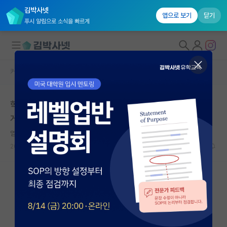
김박사넷
앱으로 보기
닫기
푸시 알림으로 소식을 빠르게
커뮤니티 홈
자유 게시판(아무개랩)
대학원생 모집
학생연구원 후 같은 연구소로 포닥 가는거에 대해서 어떻
국내대학원 정보
게 생각하시나요?
연구실&오픈랩
염세적인 게오르크 헤겔
커뮤니티
2024.11.19
9
2703
커뮤니티 홈
전체글보기
베스트 게시판
IF 명예의전당