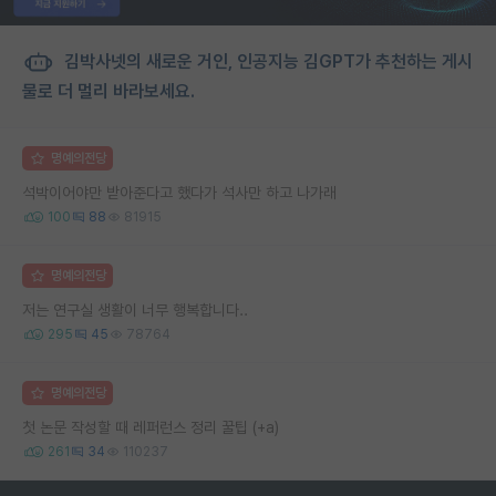
김박사넷의 새로운 거인, 인공지능 김GPT가 추천하는 게시
물로 더 멀리 바라보세요.
명예의전당
석박이어야만 받아준다고 했다가 석사만 하고 나가래
100
88
81915
명예의전당
저는 연구실 생활이 너무 행복합니다..
295
45
78764
명예의전당
첫 논문 작성할 때 레퍼런스 정리 꿀팁 (+a)
261
34
110237