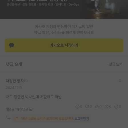
PI 전용 게시판
인문사회 계열 게시판
카카오 계정과 연동하여 게시글에 달린
특수/전문대학원 게시판
댓글 알람, 소식등을 빠르게 받아보세요
반도체/AI 게시판
카카오로 시작하기
장학금/장학생 게시판
댓글 9개
댓글쓰기
학술 정보 게시판
홍보 게시판
다정한 맹자
2024.11.19
커리어
저도 정출연 박사인데 저같아도 화남
유학교육
0
0
0
0
0
대댓글 1개
대댓글 쓰기
이벤트
해당 댓글을 보려면 로그인이 필요합니다.
로그인하기
반도체 아카데미