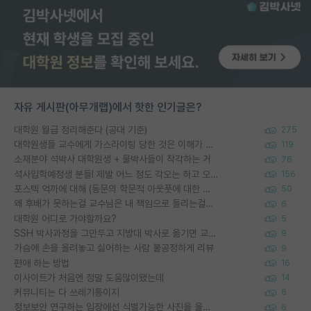
자유 게시판(아무개랩)에서 핫한 인기글은?
대학원 월급 정리해준다 (공대 기준)
275
대학원생들 교수에게 가스라이팅 당한 것은 이해가 갑니다. 안타깝네요.
119
소재분야 석박사 대학원생 + 물박사들이 착각하는 거
76
석사입학예정생 분들! 제발 어느 정도 각오는 하고 오세요.
156
포스텍 억까에 대해 (동문의 학문적 아웃풋에 대한 반박)
50
왜 후배가 못하는걸 교수님은 내 책임으로 돌리는걸까요?
6
대학원 어디로 가야할까요?
5
SSH 박사과정을 그만두고 지방대 박사로 옮기면 교수의 꿈은 끝일까요?
9
가슴에 손을 올려놓고 싫어하는 사람 불공정하게 리뷰
9
편애 하는 방법
16
이사이트가 처음엔 정말 도움많이됐는데
14
커뮤니티는 다 쓰레기통이지
6
정보보안 연구하는 입장에선 식별가능한 사진을 올리는건 비추이긴함
6