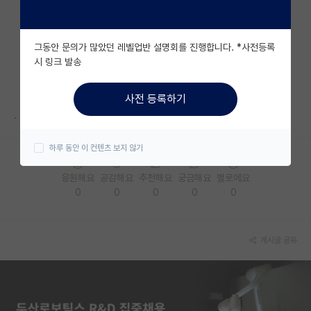
자유 게시판(아무개랩)
그동안 문의가 많았던 레벨업반 설명회를 진행합니다. *사전등록
미국 유학 게시판
시 링크 발송
미국 대학원 합격 후기 게시판
사전 등록하기
대학원생 모집 게시판
.
대학원 합격 후기 게시판
하루 동안 이 컨텐츠 보지 않기
연구실(PI) 홍보 게시판
응원해요
공감해요
추천해요
궁금해요
별로에요
0
0
0
0
0
석박사 채용 정보 게시판
임용 정보 게시판
게시글 공유
학부 인턴 게시판
취업 게시판
임용 후기 게시판