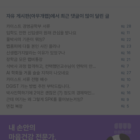
자유 게시판(아무개랩)에서 최근 댓글이 많이 달린 글
카이스트 경영공학부 서류
28
입학도 안한 신입생이 원래 관심을 받나요
11
물박사의 기준이 뭐임?
22
랩홈피에 다들 본인 사진 올리냐
23
신생랩가지말라는 이유가 있었구나
16
장학금 모은 랩비통장
21
석박사 과정 합격하고, 컨택했던교수님이 연락이 안됩니다...
7
AI 학회들 거품 슬슬 지적이 나오네요
27
카이스트 서류 전형 배수
10
DGIST 가는 방법 추천 부탁드립니다.
7
박사진학하기에 2억은 괜찮은 (?) 정도의 경제력인가요
16
근데 여기는 왜 그렇게 SPK를 물어보는거임?
9
면접 복장
5