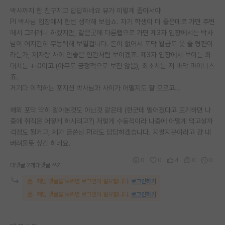
박사까지 한 친구치고 답답하네요 뷰가 이렇게 좁아서야
PI 박사님 입장에서 한번 생각해 보십쇼. 자기 학생이 더 좋은데로 가면 주변
에서 그러려니 하겠지만, 같은곳에 다른랩으로 가면 제3자 입장에서는 박사
님이 어지간히 무능력해 보일겁니다. 돈이 없어서 포닥 월급도 못 줄 형편이
라든가, 제자랑 사이 안좋은 인간처럼 보이겠죠. 제3자 입장에서 보이는 최
대치는 +-0이고 (아무도 긍정적으로 보진 않음), 최소치는 저 바닥 마이너스
죠.
거기다 이직하는 포지션 박사님과 사이가 어떨지도 잘 모르고...
해외 포닥 딱히 알아본것도 아닌것 같은데 (한군데 떨어졌다고 포기하면 나
중에 취직은 어떻게 하시려고?) 저렇게 수동적이라 나중에 어떻게 먹고살까
걱정도 될거고, 제가 글쓴님 PI라도 답답하겠습니다. 지팔지꼰이라고 걍 내
버려둘듯 싶긴 하네요.
0
0
4
0
0
대댓글 2개
대댓글 쓰기
해당 댓글을 보려면 로그인이 필요합니다.
로그인하기
해당 댓글을 보려면 로그인이 필요합니다.
로그인하기