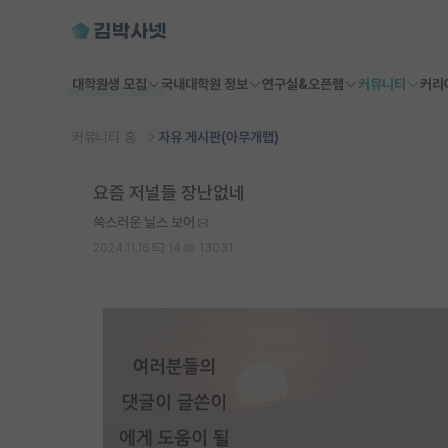
대학원생 모집
국내대학원 정보
연구실&오픈랩
커뮤니티
커리
커뮤니티 홈
자유 게시판(아무개랩)
요즘 저널들 장난없네
쑥스러운 닐스 보어
2024.11.16
14
13031