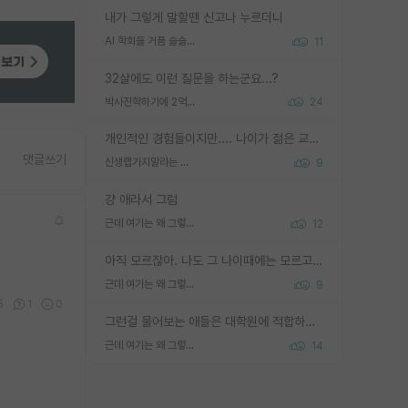
내가 그렇게 말할땐 신고나 누르더니
AI 학회들 거품 슬슬 지적이 나오네요
11
32살에도 이런 질문을 하는군요...?
박사진학하기에 2억은 괜찮은 (?) 정도의 경제력인가요
24
개인적인 경험들이지만.... 나이가 젊은 교수일수록 꼰대라는 가면을 쓴 채로 무례함을 행동하는 경우가 거의 90% 정도였음. 나이가 어린데 다른 또래들과 달리 명예, 권력, 재력까지 얻었으니 세상 다 가진 기분이겠지. 오히러 나이 든 교수들이 행동과 말을 더 조심하시더라.
댓글쓰기
신생랩가지말라는 이유가 있었구나
9
걍 애라서 그럼
근데 여기는 왜 그렇게 SPK를 물어보는거임?
12
아직 모르잖아. 나도 그 나이때에는 모르고 평가 받고 안심하고 싶었어.
근데 여기는 왜 그렇게 SPK를 물어보는거임?
9
5
1
0
그런걸 물어보는 애들은 대학원에 적합하지 않다
근데 여기는 왜 그렇게 SPK를 물어보는거임?
14