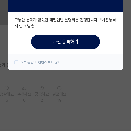
그동안 문의가 많았던 레벨업반 설명회를 진행합니다. *사전등록
시 링크 발송
사전 등록하기
하루 동안 이 컨텐츠 보지 않기
는거 같은 느낌….
공감해요
추천해요
궁금해요
별로에요
5
0
2
19