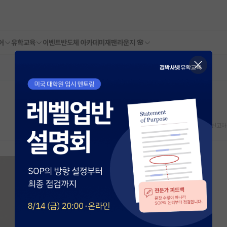
어
유학교육
이벤트
반도체 아카데미
재팬라운지 🌸
스크랩
신고하