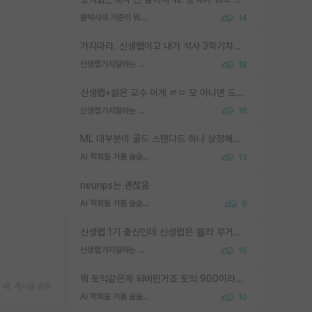
물박사의 기준이 뭐임?
14
가지마라. 신생랩이고 내가 석사 3학기차인데 최고참인데 나도 아무것도 모르는데 교수가 후배들 왜 논문 교육 안시키냐. 논문 왜 안 써오냐 닦달한다
신생랩가지말라는 이유가 있었구나
18
신생랩+젊은 교수 이게 ㄹㅇ 모 아니면 도인듯.
신생랩가지말라는 이유가 있었구나
16
ML 대부분이 골드 스탠다드 하나 상정해놓고 (벤치마크 데이터셋이 여러 개면 여러 개 상정) 그거 얼마나 잘 맞추나 싸움임 가끔 번뜩이는 설계 철학을 보여주는 논문들도 있지만 대부분 그거 성적 얼마나 더 올리느라에 혈안이 되어 있는 측면이 잇음
AI 학회들 거품 슬슬 지적이 나오네요
13
neurips는 괜찮음
AI 학회들 거품 슬슬 지적이 나오네요
9
신생랩 1기 출신인데 신생랩은 줠라 무거운 바벨 같은거임. 들면 대박인데 못들면 깔려 죽음. 아무도 알려주지 않는 환경에서 자생해야하지만, 일단 살아남았다면 그 어떤 사람보다 악착같고 생존력 높은 사람으로 거듭날 수 있음
신생랩가지말라는 이유가 있었구나
19
뭐 토익같은게 되버린거죠 토익 900이라고 영어잘하는건 아닙니다만 잘하는사람은 다 900을 넘는 그런
게시글 공유
AI 학회들 거품 슬슬 지적이 나오네요
10