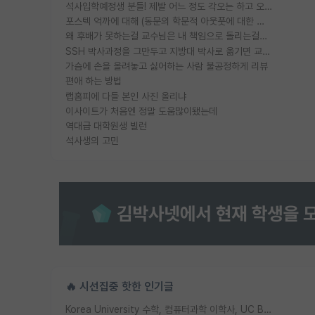
석사입학예정생 분들! 제발 어느 정도 각오는 하고 오세요.
포스텍 억까에 대해 (동문의 학문적 아웃풋에 대한 반박)
왜 후배가 못하는걸 교수님은 내 책임으로 돌리는걸까요?
SSH 박사과정을 그만두고 지방대 박사로 옮기면 교수의 꿈은 끝일까요?
가슴에 손을 올려놓고 싫어하는 사람 불공정하게 리뷰
편애 하는 방법
랩홈피에 다들 본인 사진 올리냐
이사이트가 처음엔 정말 도움많이됐는데
역대급 대학원생 빌런
석사생의 고민
🔥 시선집중 핫한 인기글
Korea University 수학, 컴퓨터과학 이학사, UC Berkeley 산업공학 대학원 공학박사가 되는 것은 쉽지 않겠죠?