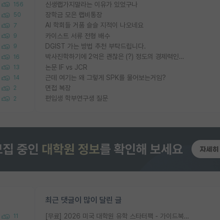
신생랩가지말라는 이유가 있었구나
156
장학금 모은 랩비통장
50
AI 학회들 거품 슬슬 지적이 나오네요
7
카이스트 서류 전형 배수
9
DGIST 가는 방법 추천 부탁드립니다.
9
박사진학하기에 2억은 괜찮은 (?) 정도의 경제력인가요
16
논문 IF vs JCR
13
근데 여기는 왜 그렇게 SPK를 물어보는거임?
14
면접 복장
2
편입생 학부연구생 질문
2
최근 댓글이 많이 달린 글
[무료] 2026 미국 대학원 유학 스타터팩 - 가이드북 & 합격자 컨택메일 템플릿
11