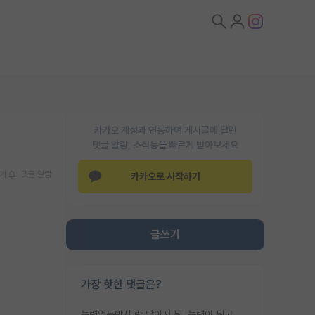
카카오 계정과 연동하여 게시글에 달린
댓글 알람, 소식등을 빠르게 받아보세요
기
댓글 알람
카카오로 시작하기
글쓰기
가장 핫한 댓글은?
능력없는박사 란 말이지 뭐. 능력이 뭐고 능력이 있다는게 뭔지는 사람마다 기준이 다르니까 얘기해봐야 서로 자기 기준만 얘기해서 논쟁이 끝이 안나고. 주위에서 능력있고 야심있는 신입생이 교수가 유의미한 피드백을 아예 안주면서 제대로된 과제에 참여해볼 기회도 제공하지 않고 잡일 뺑뺑이만 돌려서 맨날 단순작업만 하면서 밤새다가 눈빛이 점점 죽어가는걸 본 사람은 물박사는 교수탓이라고 하고, 교수는 이것저것 알려도 주고 기회도 주고 사수 동기 붙여주면서 어떻게든 끌고가려고 하는데 본인이 매일 뺀질거리면서 출근 하는둥마는둥 하다가 기껏 와서도 폰이나 쳐다보다가 실험 망치고 저녁약속있어서 먼저 가볼게요~ 하는걸 본 사람은 물박사는 본인탓이라고 함.