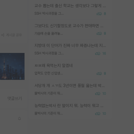
교수 뽑는데 출신 학교는 생각보다 그렇게 안 봄. 앞으로는 더 안 보게 될거임. 박사는 어디서 진행해도 됨. 단, 제대로 쌓고 좋은 실적 만들 수 있다면. 그런데 지방대는 그럴 가능성이 지극히 낮음. 나만 열심히 잘 하면 된다? 인간은 주변 환경에 지배되는 나약한 존재임. 주변의 지방대 대학원생과 섞이고 지방 특유의 여유로움 또는 나쁘게 얘기해서 나태함에 젖어 살다보면 교수의 꿈 자체를 잊어버리게 될 가능성도 있음. 주변 환경이 70~80%임.
SSH 박사과정을 그만두고 지방대 박사로 옮기면 교수의 꿈은 끝일까요?
8
그보다도 신기할정도로 교수가 편애하면 그사람만 논문이 되더라구요 내용이 다른 사람보다 허접해도요
가슴에 손을 올려놓고 싫어하는 사람 불공정하게 리뷰
8
게시글 공유
지방대 이 단어가 진짜 너무 짜증나는데 지방대면 다 그냥 쓰레기인가요? 무슨 말 같지도 않은 댓글들이 있는건지??? 지방에도 충분히 좋은 대학 많고 충분히 잘하는 교수님들 많습니다 포항공대 4개 IST 대표 지거국들 여기 모두 다 지방에 있고 여기 출신들 중에 교수하는 분들 적지 않습니다 지거국 출신이 무슨 교수를 하냐?라고 생각할 사람들 많은데 상위 대표 지거국에 아웃라이어들 많습니다 결국 개인의 연구역량과 실적이 중요합니다 이 역량을 펼치는데 있어서 지도교수와의 합도 중요합니다. 그리고 경력이 필요하면 해외포닥까지 다녀오세요
SSH 박사과정을 그만두고 지방대 박사로 옮기면 교수의 꿈은 끝일까요?
16
ㅉㅉ왜 욕먹는지 알겠네
입학도 안한 신입생이 원래 관심을 받나요
8
서당개 개 ㅅㄲ도 3년이면 풍월 읊는데 박사 5년 이상 대리고 있으면서 물된건 교수 탓 맞는ㄱ게 거기가 서당이 아니란 소리임
물박사의 기준이 뭐임?
10
댓글쓰기
능력없는박사 란 말이지 뭐. 능력이 뭐고 능력이 있다는게 뭔지는 사람마다 기준이 다르니까 얘기해봐야 서로 자기 기준만 얘기해서 논쟁이 끝이 안나고. 주위에서 능력있고 야심있는 신입생이 교수가 유의미한 피드백을 아예 안주면서 제대로된 과제에 참여해볼 기회도 제공하지 않고 잡일 뺑뺑이만 돌려서 맨날 단순작업만 하면서 밤새다가 눈빛이 점점 죽어가는걸 본 사람은 물박사는 교수탓이라고 하고, 교수는 이것저것 알려도 주고 기회도 주고 사수 동기 붙여주면서 어떻게든 끌고가려고 하는데 본인이 매일 뺀질거리면서 출근 하는둥마는둥 하다가 기껏 와서도 폰이나 쳐다보다가 실험 망치고 저녁약속있어서 먼저 가볼게요~ 하는걸 본 사람은 물박사는 본인탓이라고 함.
물박사의 기준이 뭐임?
10