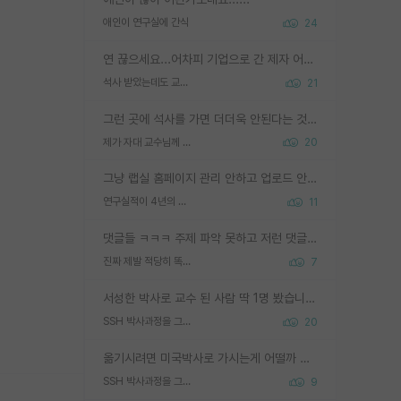
애인이 연구실에 간식
24
연 끊으세요...어차피 기업으로 간 제자 어떻게 못합니다. 기업에서는 교수들 사기꾼으로 보는 시선도 강하고, 앞에서나 교수님하고 떠받들어주지 많이 무시합니다. 영향력도 0에 수렴합니다. 그리고 생각해보십시오. 석사로 기업간 제자가 무슨 힘이 있다고 과제를 달라고 합니까? 말만 교수지 무능력자라고 생각합니다. 세금이 아깝습니다.
석사 받았는데도 교수랑 연락한다.
21
그런 곳에 석사를 가면 더더욱 안된다는 것을 깨달으시면 된겁니다!
제가 자대 교수님께 무례하게 행동한 걸까요?
20
그냥 랩실 홈페이지 관리 안하고 업로드 안한거 아님?
연구실적이 4년의 공백이 있는거 어떻게 생각하냐
11
댓글들 ㅋㅋㅋ 주제 파악 못하고 저런 댓글들을 쓰네. 조직에 인간이 얼마나 중요한데 걱정될 수도 있지 ㅋㅋ 본인들은 퍽이나 잘하나봐 ? 현실은 남들한테 욕 안 먹는 1인분만 하는 것도 힘들텐데 ?
진짜 제발 적당히 똑똑한 박사과정이라도 위에 있었으면..
7
서성한 박사로 교수 된 사람 딱 1명 봤습니다. 근데 지방대 박사로 교수된 거는 기적이 일어나야되요. 서성한 학부부터여도 빡센게 교수임용일텐데 지방대박사로 무슨 교수가 되나요...... 중소기업/중견기업 팀장급/연구소장급이나 될거 같네요.
SSH 박사과정을 그만두고 지방대 박사로 옮기면 교수의 꿈은 끝일까요?
20
옮기시려면 미국박사로 가시는게 어떨까 싶네요. 교수가 꿈이면 미국박사 하고 미국교수 까지 같이 노리시는게 기회가 많지 않을까요?
SSH 박사과정을 그만두고 지방대 박사로 옮기면 교수의 꿈은 끝일까요?
9