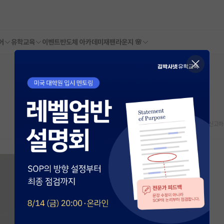
어
유학교육
이벤트
반도체 아카데미
재팬라운지 🌸
스크랩
신고하