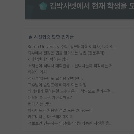
🔥 시선집중 핫한 인기글
Korea University 수학, 컴퓨터과학 이학사, UC Berkeley 산업공학 대학원 공학박사가 되는 것은 쉽지 않겠죠?
외부에서 괜찮은 랩을 알아보는 방법 (장문주의)
<대학원에 입학하는 법>
소재분야 석박사 대학원생 + 물박사들이 착각하는 거
학위의 가치
석사 받았는데도 교수랑 연락한다.
교수님이 슬럼프에 빠지게 되는 과정
왜 후배가 못하는걸 교수님은 내 책임으로 돌리는걸까요?
대학원 어디로 가야할까요?
편애 하는 방법
이사이트가 처음엔 정말 도움많이됐는데
커뮤니티는 다 쓰레기통이지
정보보안 연구하는 입장에선 식별가능한 사진을 올리는건 비추이긴함