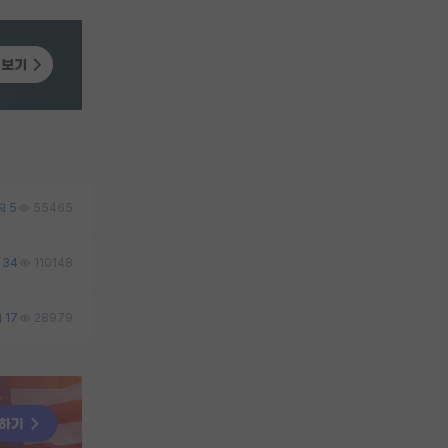
5
55465
34
110148
17
28979