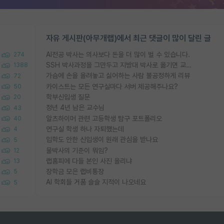
자유 게시판(아무개랩)에서 최근 댓글이 많이 달린 글
AI전공 박사는 의사보다 돈을 더 많이 벌 수 있습니다.
274
SSH 박사과정을 그만두고 지방대 박사로 옮기면 교수의 꿈은 끝일까요?
1388
가슴에 손을 올려놓고 싫어하는 사람 불공정하게 리뷰
72
카이스트는 모든 연구실마다 서버 제공해주나요?
50
학부신입생 질문
20
정년 4년 남은 교수님
43
알츠하이머 관련 고등학생 탐구 포트폴리오
40
연구실 학생 하나 자퇴했는데
4
입학도 안한 신입생이 원래 관심을 받나요
5
물박사의 기준이 뭐임?
12
랩홈피에 다들 본인 사진 올리냐
13
장학금 모은 랩비통장
5
AI 학회들 거품 슬슬 지적이 나오네요
5