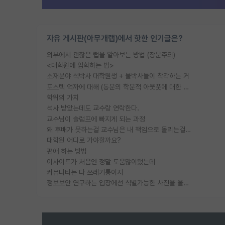
자유 게시판(아무개랩)에서 핫한 인기글은?
외부에서 괜찮은 랩을 알아보는 방법 (장문주의)
<대학원에 입학하는 법>
소재분야 석박사 대학원생 + 물박사들이 착각하는 거
포스텍 억까에 대해 (동문의 학문적 아웃풋에 대한 반박)
학위의 가치
석사 받았는데도 교수랑 연락한다.
교수님이 슬럼프에 빠지게 되는 과정
왜 후배가 못하는걸 교수님은 내 책임으로 돌리는걸까요?
대학원 어디로 가야할까요?
편애 하는 방법
이사이트가 처음엔 정말 도움많이됐는데
커뮤니티는 다 쓰레기통이지
정보보안 연구하는 입장에선 식별가능한 사진을 올리는건 비추이긴함