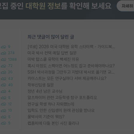
최근 댓글이 많이 달린 글
[무료] 2026 미국 대학원 유학 스타터팩 - 가이드북 & 합격자 컨택메일 템플릿
9
미국 박사 컨택 메일 답변 질문
274
미박 탑스쿨 유학이 빡세진 이유
1388
혹시 이정도 스펙이면 어느정도 잡고 준비해야하나요?
72
SSH 박사과정을 그만두고 지방대 박사로 옮기면 교수의 꿈은 끝일까요?
20
카이스트는 모든 연구실마다 서버 제공해주나요?
43
학부신입생 질문
40
정년 4년 남은 교수님
4
알츠하이머 관련 고등학생 탐구 포트폴리오
5
연구실 학생 하나 자퇴했는데
12
입학도 안한 신입생이 원래 관심을 받나요
13
물박사의 기준이 뭐임?
5
랩홈피에 다들 본인 사진 올리냐
5