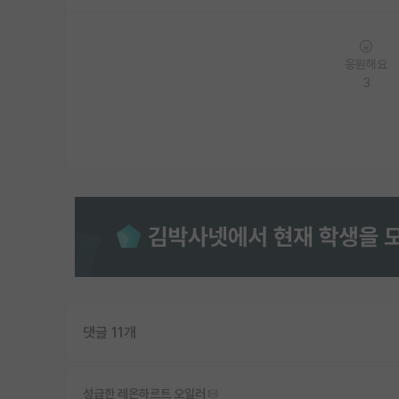
응원해요
3
댓글 11개
성급한 레온하르트 오일러