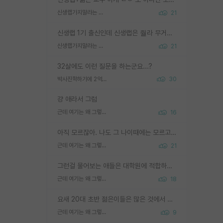
신생랩가지말라는 이유가 있었구나
21
신생랩 1기 출신인데 신생랩은 줠라 무거운 바벨 같은거임. 들면 대박인데 못들면 깔려 죽음. 아무도 알려주지 않는 환경에서 자생해야하지만, 일단 살아남았다면 그 어떤 사람보다 악착같고 생존력 높은 사람으로 거듭날 수 있음
신생랩가지말라는 이유가 있었구나
21
32살에도 이런 질문을 하는군요...?
박사진학하기에 2억은 괜찮은 (?) 정도의 경제력인가요
30
걍 애라서 그럼
근데 여기는 왜 그렇게 SPK를 물어보는거임?
16
아직 모르잖아. 나도 그 나이때에는 모르고 평가 받고 안심하고 싶었어.
근데 여기는 왜 그렇게 SPK를 물어보는거임?
21
그런걸 물어보는 애들은 대학원에 적합하지 않다
근데 여기는 왜 그렇게 SPK를 물어보는거임?
18
요새 20대 초반 젊은이들은 많은 것에서 가성비를 따지더라고요. 내가 이 정도 인풋을 넣었을 때 그만큼 아웃풋이 나올 것인가? 사실 아웃풋이 인풋 대비 리니어하게 나오지 않는 영역을 시도하기 싫어한다는 느낌입니다.
근데 여기는 왜 그렇게 SPK를 물어보는거임?
9