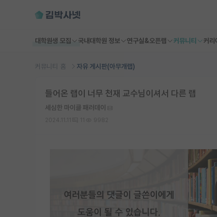
대학원생 모집
국내대학원 정보
연구실&오픈랩
커뮤니티
커리
커뮤니티 홈
자유 게시판(아무개랩)
들어온 랩이 너무 천재 교수님이셔서 다른 랩
세심한 마이클 패러데이
2024.11.11
11
9982