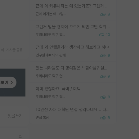
근데 이 커뮤니티는 왜 있는거죠? 그런거 쉽게 물어볼수있어서 있는거 아닌가요? 그렇게 보기 싫으면 커뮤니티도 하지마시지 그러면
근데 여기는 왜 그렇게 SPK를 물어보는거임?
8
그런거 받을 경지에 오르게 되면 그딴 학위명이 필요없음
우리나라도 학구 열풍보면 Higher Doctorate 학위가 필요하다고 봅니다.
10
근데 왜 안했을거라 생각하고 해보라고 하냐
게시글 공유
연구실 후배와의 관계
9
있는 나라들도 다 명예같은 느낌아님? 설마 박사끼리 등급나눠서 학위수여하자 같은 헛소리는 아니지? ㅋㅋ
우리나라도 학구 열풍보면 Higher Doctorate 학위가 필요하다고 봅니다.
9
이미 있잖아요: 국박 / 미박
우리나라도 학구 열풍보면 Higher Doctorate 학위가 필요하다고 봅니다.
8
10년전 자대 대학원 면접 생각나네요... 다들 양복에 넥타이까지 하고 갔더니, 국회의원 출마하냐고 놀리셨던. (면접질문내용: 증명사진에선 두상이 계란형인데, 실제론 그렇지 않다. 증명사진이 뭘 증명하고 있는거냐)ㅋㅋㅋㅋ
댓글쓰기
면접 복장
8