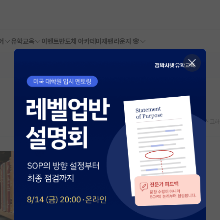
어
유학교육
이벤트
반도체 아카데미
재팬라운지 🌸
스크랩
신고하