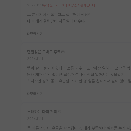
2024.11.11
누적 신고가 50개 이상인 사용자입니다.
그 분위기에서 철판깔고 질문해야 성장함.
내 미래가 달린건데 자존심이 대수냐
대댓글 쓰기
칠칠맞은 로버트 후크
2024.11.11
랩이 잘 구성되어 있다면 보통 교수는 포닥이랑 일하고, 포닥은 박
원래 제대로 된 랩이면 교수가 석사랑 직접 일하지는 않을껄?
석사라면 성격 좋고 유능한 박사 한 명 얼른 친해져서 같이 많이 
대댓글 쓰기
노래하는 마리 퀴리
2024.11.11
목 마른 사람이 우물을 파는겁니다. 내가 부족하다 싶거든 누가 