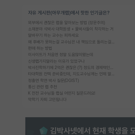
자유 게시판(아무개랩)에서 핫한 인기글은?
외부에서 괜찮은 랩을 알아보는 방법 (장문주의)
소재분야 석박사 대학원생 + 물박사들이 착각하는 거
말바꾸기 하는 교수는 피하세요
왜 후배가 못하는걸 교수님은 내 책임으로 돌리는걸까요?
편애 하는 방법
이사이트가 처음엔 정말 도움많이됐는데
신생랩가지말라는 이유가 있었구나
박사진학하기에 2억은 괜찮은 (?) 정도의 경제력인가요
타대학원 컨텍 준비중인데, 지도교수님께는 언제 말씀드려야 할까요?
정출연 학연 박사 질문(DGIST)
통신 관련 랩 추천
K 전전 교수님들 랩실 어떤지 질문드려요!
막학기 자퇴 고민됩니다