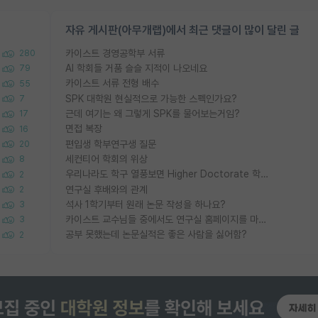
자유 게시판(아무개랩)에서 최근 댓글이 많이 달린 글
카이스트 경영공학부 서류
280
AI 학회들 거품 슬슬 지적이 나오네요
79
카이스트 서류 전형 배수
55
SPK 대학원 현실적으로 가능한 스펙인가요?
7
근데 여기는 왜 그렇게 SPK를 물어보는거임?
17
면접 복장
16
편입생 학부연구생 질문
20
세컨티어 학회의 위상
8
우리나라도 학구 열풍보면 Higher Doctorate 학위가 필요하다고 봅니다.
2
연구실 후배와의 관계
2
석사 1학기부터 원래 논문 작성을 하나요?
3
카이스트 교수님들 중에서도 연구실 홈페이지를 마련 안 하신 분들이 계시던데
3
공부 못했는데 논문실적은 좋은 사람을 싫어함?
2