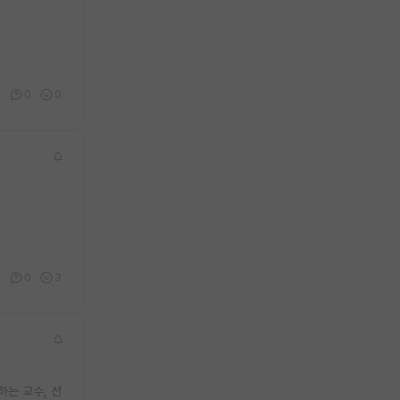
3
0
0
3
0
3
는 교수, 선