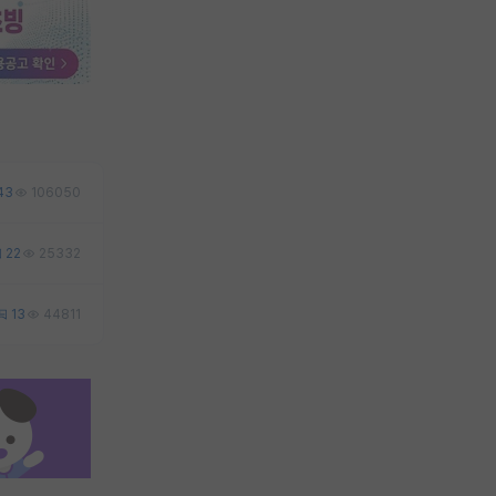
43
106050
22
25332
13
44811