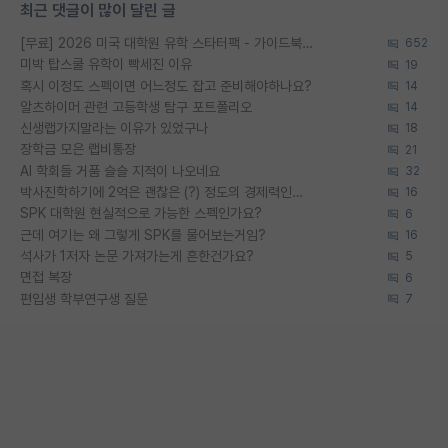
최근 댓글이 많이 달린 글
[무료] 2026 미국 대학원 유학 스타터팩 - 가이드북 & 합격자 컨택메일 템플릿
652
미박 탑스쿨 유학이 빡세진 이유
19
혹시 이정도 스펙이면 어느정도 잡고 준비해야하나요?
14
알츠하이머 관련 고등학생 탐구 포트폴리오
14
신생랩가지말라는 이유가 있었구나
18
장학금 모은 랩비통장
21
AI 학회들 거품 슬슬 지적이 나오네요
32
박사진학하기에 2억은 괜찮은 (?) 정도의 경제력인가요
16
SPK 대학원 현실적으로 가능한 스펙인가요?
6
근데 여기는 왜 그렇게 SPK를 물어보는거임?
16
석사가 1저자 논문 가져가는게 흔한건가요?
5
면접 복장
6
편입생 학부연구생 질문
7