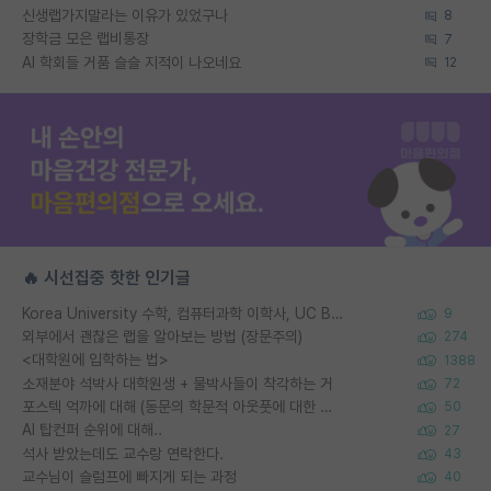
신생랩가지말라는 이유가 있었구나
8
장학금 모은 랩비통장
7
AI 학회들 거품 슬슬 지적이 나오네요
12
🔥 시선집중 핫한 인기글
Korea University 수학, 컴퓨터과학 이학사, UC Berkeley 산업공학 대학원 공학박사가 되는 것은 쉽지 않겠죠?
9
외부에서 괜찮은 랩을 알아보는 방법 (장문주의)
274
<대학원에 입학하는 법>
1388
소재분야 석박사 대학원생 + 물박사들이 착각하는 거
72
포스텍 억까에 대해 (동문의 학문적 아웃풋에 대한 반박)
50
AI 탑컨퍼 순위에 대해..
27
석사 받았는데도 교수랑 연락한다.
43
교수님이 슬럼프에 빠지게 되는 과정
40