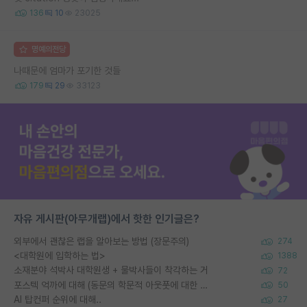
136
10
23025
명예의전당
나때문에 엄마가 포기한 것들
179
29
33123
자유 게시판(아무개랩)에서 핫한 인기글은?
외부에서 괜찮은 랩을 알아보는 방법 (장문주의)
274
<대학원에 입학하는 법>
1388
소재분야 석박사 대학원생 + 물박사들이 착각하는 거
72
포스텍 억까에 대해 (동문의 학문적 아웃풋에 대한 반박)
50
AI 탑컨퍼 순위에 대해..
27