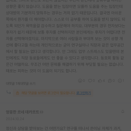
성향은 좋지 않습니다. 도움을 받는 입장이면 모를까 도움을 주는 입장인데
상대방의 기분까지 맞춰주는 경우는 거의 없기 때문입니다. 결국엔 아쉬운
쪽에서 뭔가를 더 해야합니다. 스스로 더 공부를 하여 도움을 받지 않아도 되
도록 되던가 욕먹을걸 감수하고 질문해야 하지요. 대부분의 경우 전자보다는
후자가 쉽기 때문에 보통 후자를 선택하지만 본인에게는 후자가 어렵다면 전
자를 선택해야겠지요. 마지막으로 여러 사람들과 부대껴 보는 것이 성향 개
선에 좋다고들 하는데 개인적으로는 굳이 연구실이나 직장과 같은 업무공간
에서 할 필요는 없다고 생각합니다. 안 그래도 업무 스트레스도 있을텐데 본
인에게도 직장 동료들에게도 안 좋을 수 있다고 생각합니다. 동호회 활동 같
은건 어떨까요. 무조건 어떤 문제를 해결하기 위해 부딪힐 필요는 없습니다.
때로는 피하는 것이 더 도움이 되기도 합니다.
0
0
4
0
1
대댓글 1개
대댓글 쓰기
해당 댓글을 보려면 로그인이 필요합니다.
로그인하기
엉뚱한 르네 데카르트
2024.10.24
정신과 상담을 받아보는 건 어떤가요? 연구를 떠나서 쓴이님 자체가 과거,