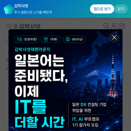
김박사넷
앱으로 보기
닫기
푸시 알림으로 소식을 빠르게
커뮤니티 홈
자유 게시판(아무개랩)
대학원생 모집
석사 2학기 차인데 머리가 안돌아가요
국내대학원 정보
허탈한 게오르크 헤겔
연구실&오픈랩
2024.10.24
8
3524
커뮤니티
커뮤니티 홈
전체글보기
베스트 게시판
IF 명예의전당