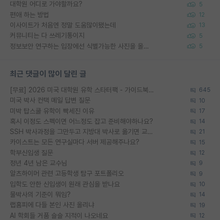
대학원 어디로 가야할까요?
5
편애 하는 방법
12
이사이트가 처음엔 정말 도움많이됐는데
13
커뮤니티는 다 쓰레기통이지
5
정보보안 연구하는 입장에선 식별가능한 사진을 올리는건 비추이긴함
5
최근 댓글이 많이 달린 글
[무료] 2026 미국 대학원 유학 스타터팩 - 가이드북 & 합격자 컨택메일 템플릿
645
미국 박사 컨택 메일 답변 질문
10
미박 탑스쿨 유학이 빡세진 이유
17
혹시 이정도 스펙이면 어느정도 잡고 준비해야하나요?
14
SSH 박사과정을 그만두고 지방대 박사로 옮기면 교수의 꿈은 끝일까요?
21
카이스트는 모든 연구실마다 서버 제공해주나요?
15
학부신입생 질문
12
정년 4년 남은 교수님
9
알츠하이머 관련 고등학생 탐구 포트폴리오
9
입학도 안한 신입생이 원래 관심을 받나요
10
물박사의 기준이 뭐임?
14
랩홈피에 다들 본인 사진 올리냐
19
AI 학회들 거품 슬슬 지적이 나오네요
12