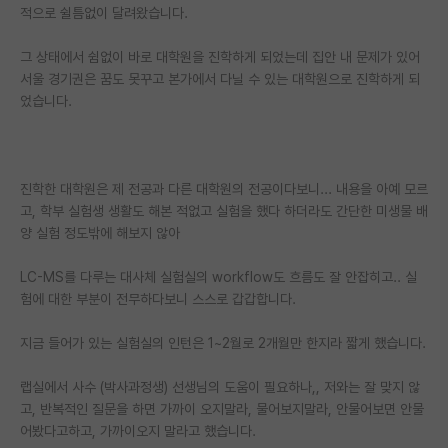
적으로 쉴틈없이 달려왔습니다.
재팬라운지 🌸
그 상태에서 쉼없이 바로 대학원을 진학하게 되었는데 집안 내 문제가 있어
서울 경기권은 꿈도 못꾸고 본가에서 다닐 수 있는 대학원으로 진학하게 되
었습니다.
진학한 대학원은 제 전공과 다른 대학원의 전공이다보니... 내용을 아예 모르
고, 학부 실험생 생활도 해본 적없고 실험을 했다 하더라도 간단한 미생물 배
양 실험 정도밖에 해보지 않아
LC-MS를 다루는 대사체 실험실의 workflow도 흐름도 잘 안잡히고.. 실
험에 대한 부분이 전무하다보니 스스로 갑갑합니다.
지금 들어가 있는 실험실의 인턴은 1~2월로 2개월만 한지라 짧게 했습니다.
랩실에서 사수 (박사과정생) 선생님의 도움이 필요하나,, 저와는 잘 맞지 않
고, 반복적인 질문을 하면 가까이 오지말라, 물어보지말라, 안물어보면 안물
어봤다고하고, 가까이오지 말라고 했습니다.