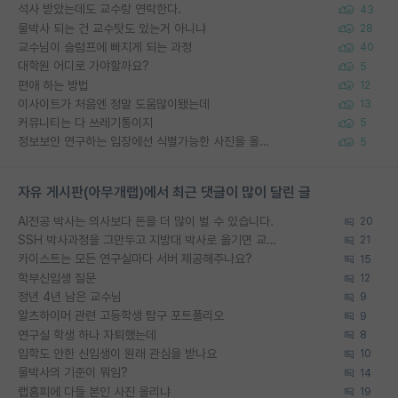
석사 받았는데도 교수랑 연락한다.
43
물박사 되는 건 교수탓도 있는거 아니냐
28
교수님이 슬럼프에 빠지게 되는 과정
40
대학원 어디로 가야할까요?
5
편애 하는 방법
12
이사이트가 처음엔 정말 도움많이됐는데
13
커뮤니티는 다 쓰레기통이지
5
정보보안 연구하는 입장에선 식별가능한 사진을 올리는건 비추이긴함
5
자유 게시판(아무개랩)에서 최근 댓글이 많이 달린 글
AI전공 박사는 의사보다 돈을 더 많이 벌 수 있습니다.
20
SSH 박사과정을 그만두고 지방대 박사로 옮기면 교수의 꿈은 끝일까요?
21
카이스트는 모든 연구실마다 서버 제공해주나요?
15
학부신입생 질문
12
정년 4년 남은 교수님
9
알츠하이머 관련 고등학생 탐구 포트폴리오
9
연구실 학생 하나 자퇴했는데
8
입학도 안한 신입생이 원래 관심을 받나요
10
물박사의 기준이 뭐임?
14
랩홈피에 다들 본인 사진 올리냐
19