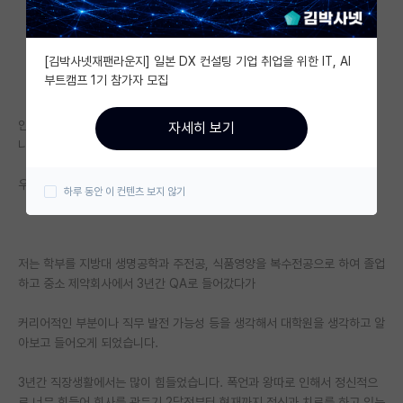
자유 게시판(아무개랩)
[김박사넷재팬라운지] 일본 DX 컨설팅 기업 취업을 위한 IT, AI
미국 유학 게시판
부트캠프 1기 참가자 모집
미국 대학원 합격 후기 게시판
안녕하세요, 지방대학에서 대사체 분석 연구실을 다니는 2학기차 석사생입
자세히 보기
대학원생 모집 게시판
니다.
대학원 합격 후기 게시판
우선 글이 두서없이 작성되는 점 양해부탁드립니다.
하루 동안 이 컨텐츠 보지 않기
연구실(PI) 홍보 게시판
석박사 채용 정보 게시판
저는 학부를 지방대 생명공학과 주전공, 식품영양을 복수전공으로 하여 졸업
하고 중소 제약회사에서 3년간 QA로 들어갔다가
임용 정보 게시판
학부 인턴 게시판
커리어적인 부분이나 직무 발전 가능성 등을 생각해서 대학원을 생각하고 알
아보고 들어오게 되었습니다.
취업 게시판
3년간 직장생활에서는 많이 힘들었습니다. 폭언과 왕따로 인해서 정신적으
임용 후기 게시판
로 너무 힘들어 회사를 관두기 2달전부터 현재까지 정신과 치료를 하고 있는