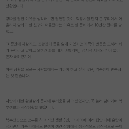
상황입니다
PI 전용 게시판
왕따를 당한 이유를 생각해보면 당연할 것이, 학창시절 단지 큰 무리에서 어
인문사회 계열 게시판
울리지 말라고 한 친구와 어울렸다는 이유로 한 동네에서 10년간 왕따를 당
했고,
특수/전문대학원 게시판
반도체/AI 게시판
그 중간에 자살기도, 공황장애 등을 앓게 되었지만 가족의 반응은 오히려 제
가 문제라고 말하고 오히려 화를 내기 바빴기에,, 정서적 지지와 케어 없이
장학금/장학생 게시판
혼자 버텨왔기에
학술 정보 게시판
이런 상황을 모르는 사람들에게는 가까이 하고 싶지 않은, 악순환이 반복되
는 것 같습니다.
홍보 게시판
커리어
유학교육
사람에 대한 환멸감과 동시에 두려움을 갖고 있었지만, 꾹 눌러 담아가며 학
부생활과 직장생활을 했습니다.
이벤트
복수전공으로 공부를 하고 직장 생활 3년, 그 사이에 여러 집안 내에 혼란이
반도체 아카데미
생기면서 가족 내에서도 분쟁이 생긴 상황에서 정서적으로 정신적으로 육체