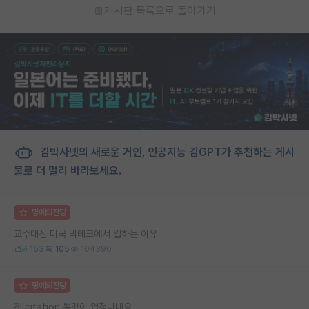
게시판 목록으로 돌아가기
김박사넷의 새로운 거인, 인공지능 김GPT가 추천하는 게시
물로 더 멀리 바라보세요.
명예의전당
교수대신 미국 빅테크에서 일하는 이유
153
105
104390
명예의전당
첫 citation 뽕맛이 엄청나네요...