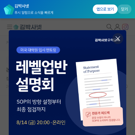
김박사넷
앱으로 보기
닫기
푸시 알림으로 소식을 빠르게
커뮤니티 홈
자유 게시판(아무개랩)
대학원생 모집
본문이 수정되지 않는 박제글입니다.
국내대학원 정보
논문 실적은 어떤 기준으로 보면 되는건가요?
연구실&오픈랩
집요한 장자크 루소
커뮤니티
2024.10.20
6
1396
커뮤니티 홈
전체글보기
베스트 게시판
IF 명예의전당