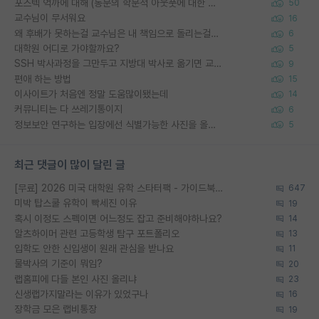
포스텍 억까에 대해 (동문의 학문적 아웃풋에 대한 반박)
50
교수님이 무서워요
16
왜 후배가 못하는걸 교수님은 내 책임으로 돌리는걸까요?
6
대학원 어디로 가야할까요?
5
SSH 박사과정을 그만두고 지방대 박사로 옮기면 교수의 꿈은 끝일까요?
9
편애 하는 방법
15
이사이트가 처음엔 정말 도움많이됐는데
14
커뮤니티는 다 쓰레기통이지
6
정보보안 연구하는 입장에선 식별가능한 사진을 올리는건 비추이긴함
5
최근 댓글이 많이 달린 글
[무료] 2026 미국 대학원 유학 스타터팩 - 가이드북 & 합격자 컨택메일 템플릿
647
미박 탑스쿨 유학이 빡세진 이유
19
혹시 이정도 스펙이면 어느정도 잡고 준비해야하나요?
14
알츠하이머 관련 고등학생 탐구 포트폴리오
13
입학도 안한 신입생이 원래 관심을 받나요
11
물박사의 기준이 뭐임?
20
랩홈피에 다들 본인 사진 올리냐
23
신생랩가지말라는 이유가 있었구나
16
장학금 모은 랩비통장
19