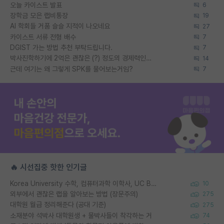
오늘 카이스트 발표
6
장학금 모은 랩비통장
19
AI 학회들 거품 슬슬 지적이 나오네요
27
카이스트 서류 전형 배수
7
DGIST 가는 방법 추천 부탁드립니다.
7
박사진학하기에 2억은 괜찮은 (?) 정도의 경제력인가요
14
근데 여기는 왜 그렇게 SPK를 물어보는거임?
7
🔥 시선집중 핫한 인기글
Korea University 수학, 컴퓨터과학 이학사, UC Berkeley 산업공학 대학원 공학박사가 되는 것은 쉽지 않겠죠?
10
외부에서 괜찮은 랩을 알아보는 방법 (장문주의)
275
대학원 월급 정리해준다 (공대 기준)
275
소재분야 석박사 대학원생 + 물박사들이 착각하는 거
74