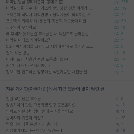
대학원 월급 정리해준다 (공대 기준)
275
대학원생들 교수에게 가스라이팅 당한 것은 이해가 갑니다. 안타깝네요.
119
소재분야 석박사 대학원생 + 물박사들이 착각하는 거
74
포스텍 억까에 대해 (동문의 학문적 아웃풋에 대한 반박)
50
교수님이 무서워요
16
왜 후배가 못하는걸 교수님은 내 책임으로 돌리는걸까요?
6
대학원 어디로 가야할까요?
5
SSH 박사과정을 그만두고 지방대 박사로 옮기면 교수의 꿈은 끝일까요?
9
편애 하는 방법
15
이사이트가 처음엔 정말 도움많이됐는데
14
커뮤니티는 다 쓰레기통이지
6
정보보안 연구하는 입장에선 식별가능한 사진을 올리는건 비추이긴함
5
자유 게시판(아무개랩)에서 최근 댓글이 많이 달린 글
정년 4년 남은 교수님
9
알츠하이머 관련 고등학생 탐구 포트폴리오
12
입학도 안한 신입생이 원래 관심을 받나요
11
물박사의 기준이 뭐임?
20
랩홈피에 다들 본인 사진 올리냐
23
신생랩가지말라는 이유가 있었구나
16