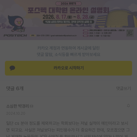
PI 전용 게시판
인문사회 계열 게시판
특수/전문대학원 게시판
반도체/AI 게시판
카카오 계정과 연동하여 게시글에 달린
댓글 알람, 소식등을 빠르게 받아보세요
장학금/장학생 게시판
카카오로 시작하기
학술 정보 게시판
홍보 게시판
댓글 6개
댓글쓰기
커리어
소심한 박경리
유학교육
2024.10.20
이벤트
일단 cs 분야 정도를 제외하고는 학회보다는 저널 실적이 메인이라고 보시
면 되고요. 사실은 저널보다는 피인용수가 더 중요하긴 한데, 모르겠으면 그
반도체 아카데미
냥 게재한 논문들의 JCR 상위%를 확인하시고 상위저널에 얼마나 많이 게