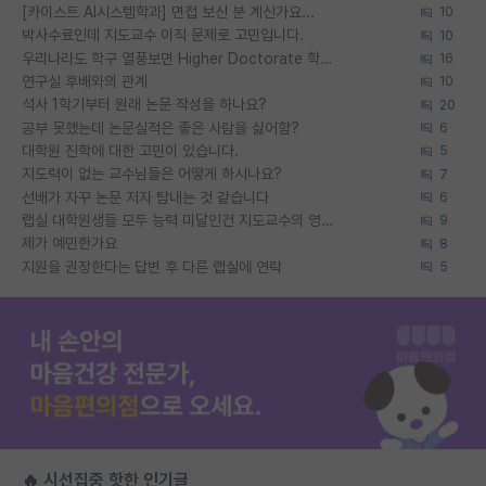
[카이스트 AI시스템학과] 면접 보신 분 계신가요...
10
박사수료인데 지도교수 이직 문제로 고민입니다.
10
우리나라도 학구 열풍보면 Higher Doctorate 학위가 필요하다고 봅니다.
16
연구실 후배와의 관계
10
석사 1학기부터 원래 논문 작성을 하나요?
20
공부 못했는데 논문실적은 좋은 사람을 싫어함?
6
대학원 진학에 대한 고민이 있습니다.
5
지도력이 없는 교수님들은 어떻게 하시나요?
7
선배가 자꾸 논문 저자 탐내는 것 같습니다
6
랩실 대학원생들 모두 능력 미달인건 지도교수의 영향 아닌가?
9
제가 예민한가요
8
지원을 권장한다는 답변 후 다른 랩실에 연락
5
🔥 시선집중 핫한 인기글