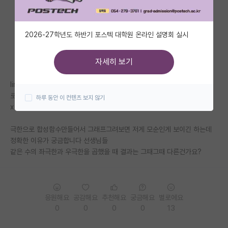
자유 게시판(아무개랩)
2026-27학년도 하반기 포스텍 대학원 온라인 설명회 실시
미국 유학 게시판
미국 대학원 합격 후기 게시판
자세히 보기
대학원생 모집 게시판
lim x 랑 lim x 를 곱하는걸 lim (1+h)(1-h)로 생각해서 lim 1-h² , 즉 lim x
로 해석하면 안되는 이유가 정확히 무엇인가요
하루 동안 이 컨텐츠 보지 않기
대학원 합격 후기 게시판
x->1+ x->1- h->0+ h->0+ x->1-
연구실(PI) 홍보 게시판
극한으로 합성함수만들어서 그래프그려보면 저게 모순인게 보이긴 하는데
정확한 이유가 궁금합니다 선생님들
석박사 채용 정보 게시판
같은 수의 좌극한과 우극한을 곱했을 때 결과는 그때그때 다른건가요?
임용 정보 게시판
학부 인턴 게시판
응원해요
공감해요
추천해요
궁금해요
별로에요
취업 게시판
0
0
0
0
13
임용 후기 게시판