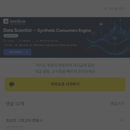
PI 전용 게시판
게시글 공유
인문사회 계열 게시판
특수/전문대학원 게시판
반도체/AI 게시판
장학금/장학생 게시판
카카오 계정과 연동하여 게시글에 달린
학술 정보 게시판
댓글 알람, 소식등을 빠르게 받아보세요
홍보 게시판
카카오로 시작하기
커리어
유학교육
댓글 12개
댓글쓰기
이벤트
집요한 그레고어 멘델
반도체 아카데미
2024.10.17