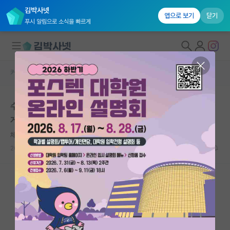
김박사넷
앱으로 보기
닫기
푸시 알림으로 소식을 빠르게
커뮤니티 홈
자유 게시판(아무개랩)
대학원생 모집
수능준비하는 재수생인데 수학에서 극한관련해서 궁금한
국내대학원 정보
게 있습니다
연구실&오픈랩
체한 피보나치
커뮤니티
2024.10.17
12
3322
커뮤니티 홈
전체글보기
베스트 게시판
IF 명예의전당