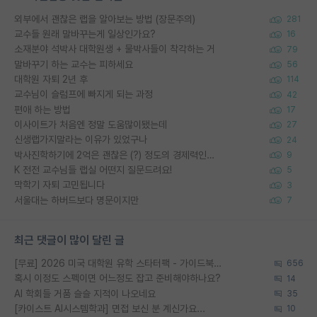
외부에서 괜찮은 랩을 알아보는 방법 (장문주의)
281
교수들 원래 말바꾸는게 일상인가요?
16
소재분야 석박사 대학원생 + 물박사들이 착각하는 거
79
말바꾸기 하는 교수는 피하세요
56
대학원 자퇴 2년 후
114
교수님이 슬럼프에 빠지게 되는 과정
42
편애 하는 방법
17
이사이트가 처음엔 정말 도움많이됐는데
27
신생랩가지말라는 이유가 있었구나
24
박사진학하기에 2억은 괜찮은 (?) 정도의 경제력인가요
9
K 전전 교수님들 랩실 어떤지 질문드려요!
5
막학기 자퇴 고민됩니다
3
서울대는 하버드보다 명문이지만
7
최근 댓글이 많이 달린 글
[무료] 2026 미국 대학원 유학 스타터팩 - 가이드북 & 합격자 컨택메일 템플릿
656
혹시 이정도 스펙이면 어느정도 잡고 준비해야하나요?
14
AI 학회들 거품 슬슬 지적이 나오네요
35
[카이스트 AI시스템학과] 면접 보신 분 계신가요...
10