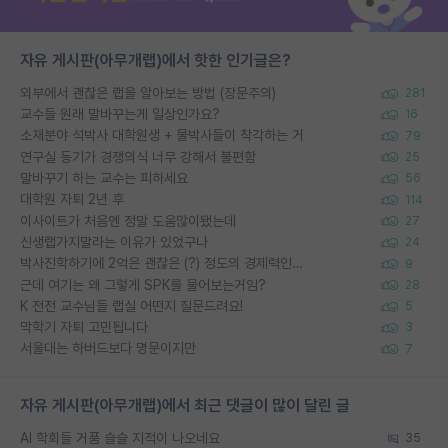
자유 게시판(아무개랩)에서 핫한 인기글은?
외부에서 괜찮은 랩을 알아보는 방법 (장문주의)
281
교수들 원래 말바꾸는게 일상인가요?
16
소재분야 석박사 대학원생 + 물박사들이 착각하는 거
79
연구실 동기가 경쟁의식 너무 강해서 불편함
25
말바꾸기 하는 교수는 피하세요
56
대학원 자퇴 2년 후
114
이사이트가 처음엔 정말 도움많이됐는데
27
신생랩가지말라는 이유가 있었구나
24
박사진학하기에 2억은 괜찮은 (?) 정도의 경제력인가요
9
근데 여기는 왜 그렇게 SPK를 물어보는거임?
28
K 전전 교수님들 랩실 어떤지 질문드려요!
5
막학기 자퇴 고민됩니다
3
서울대는 하버드보다 명문이지만
7
자유 게시판(아무개랩)에서 최근 댓글이 많이 달린 글
AI 학회들 거품 슬슬 지적이 나오네요
35