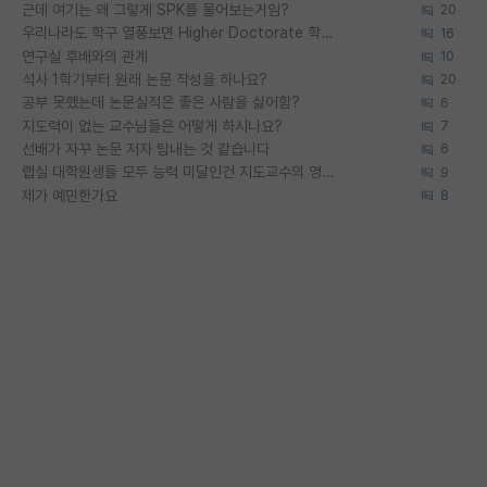
근데 여기는 왜 그렇게 SPK를 물어보는거임?
20
우리나라도 학구 열풍보면 Higher Doctorate 학위가 필요하다고 봅니다.
16
연구실 후배와의 관계
10
석사 1학기부터 원래 논문 작성을 하나요?
20
공부 못했는데 논문실적은 좋은 사람을 싫어함?
6
지도력이 없는 교수님들은 어떻게 하시나요?
7
선배가 자꾸 논문 저자 탐내는 것 같습니다
6
랩실 대학원생들 모두 능력 미달인건 지도교수의 영향 아닌가?
9
제가 예민한가요
8