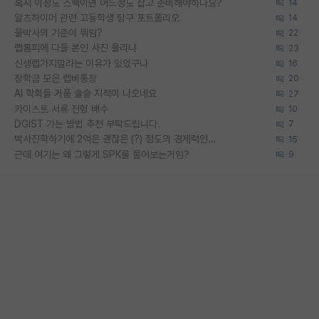
혹시 이정도 스펙이면 어느정도 잡고 준비해야하나요?
14
알츠하이머 관련 고등학생 탐구 포트폴리오
14
물박사의 기준이 뭐임?
22
랩홈피에 다들 본인 사진 올리냐
23
신생랩가지말라는 이유가 있었구나
16
장학금 모은 랩비통장
20
AI 학회들 거품 슬슬 지적이 나오네요
27
카이스트 서류 전형 배수
10
DGIST 가는 방법 추천 부탁드립니다.
7
박사진학하기에 2억은 괜찮은 (?) 정도의 경제력인가요
15
근데 여기는 왜 그렇게 SPK를 물어보는거임?
9