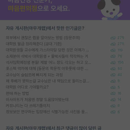
자유 게시판(아무개랩)에서 핫한 인기글은?
외부에서 괜찮은 랩을 알아보는 방법 (장문주의)
275
대학원 월급 정리해준다 (공대 기준)
275
대학원생들 교수에게 가스라이팅 당한 것은 이해가 갑니다. 안타깝네요.
119
소재분야 석박사 대학원생 + 물박사들이 착각하는 거
76
석사입학예정생 분들! 제발 어느 정도 각오는 하고 오세요.
156
포스텍 억까에 대해 (동문의 학문적 아웃풋에 대한 반박)
50
교수님이 슬럼프에 빠지게 되는 과정
40
왜 후배가 못하는걸 교수님은 내 책임으로 돌리는걸까요?
6
대학원 어디로 가야할까요?
5
편애 하는 방법
16
이사이트가 처음엔 정말 도움많이됐는데
14
커뮤니티는 다 쓰레기통이지
6
정보보안 연구하는 입장에선 식별가능한 사진을 올리는건 비추이긴함
6
자유 게시판(아무개랩)에서 최근 댓글이 많이 달린 글