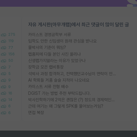
자유 게시판(아무개랩)에서 최근 댓글이 많이 달린 글
카이스트 경영공학부 서류
275
입학도 안한 신입생이 원래 관심을 받나요
119
물박사의 기준이 뭐임?
77
랩홈피에 다들 본인 사진 올리냐
156
신생랩가지말라는 이유가 있었구나
50
장학금 모은 랩비통장
7
석박사 과정 합격하고, 컨택했던교수님이 연락이 안됩니다...
5
AI 학회들 거품 슬슬 지적이 나오네요
9
카이스트 서류 전형 배수
9
DGIST 가는 방법 추천 부탁드립니다.
16
박사진학하기에 2억은 괜찮은 (?) 정도의 경제력인가요
14
근데 여기는 왜 그렇게 SPK를 물어보는거임?
6
면접 복장
6