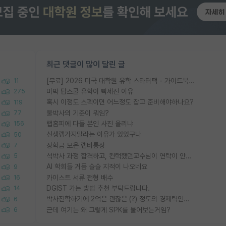
최근 댓글이 많이 달린 글
[무료] 2026 미국 대학원 유학 스타터팩 - 가이드북 & 합격자 컨택메일 템플릿
11
미박 탑스쿨 유학이 빡세진 이유
275
혹시 이정도 스펙이면 어느정도 잡고 준비해야하나요?
119
물박사의 기준이 뭐임?
77
랩홈피에 다들 본인 사진 올리냐
156
신생랩가지말라는 이유가 있었구나
50
장학금 모은 랩비통장
7
석박사 과정 합격하고, 컨택했던교수님이 연락이 안됩니다...
5
AI 학회들 거품 슬슬 지적이 나오네요
9
카이스트 서류 전형 배수
16
DGIST 가는 방법 추천 부탁드립니다.
14
박사진학하기에 2억은 괜찮은 (?) 정도의 경제력인가요
6
근데 여기는 왜 그렇게 SPK를 물어보는거임?
6