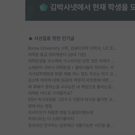
🔥 시선집중 핫한 인기글
Korea University 수학, 컴퓨터과학 이학사, UC Berkeley 산업공학 대학원 공학박사가 되는 것은 쉽지 않겠죠?
대학원 월급 정리해준다 (공대 기준)
대학원생들 교수에게 가스라이팅 당한 것은 이해가 갑니다. 안타깝네요.
소재분야 석박사 대학원생 + 물박사들이 착각하는 거
석사입학예정생 분들! 제발 어느 정도 각오는 하고 오세요.
포스텍 억까에 대해 (동문의 학문적 아웃풋에 대한 반박)
왜 후배가 못하는걸 교수님은 내 책임으로 돌리는걸까요?
대학원 어디로 가야할까요?
SSH 박사과정을 그만두고 지방대 박사로 옮기면 교수의 꿈은 끝일까요?
편애 하는 방법
이사이트가 처음엔 정말 도움많이됐는데
커뮤니티는 다 쓰레기통이지
정보보안 연구하는 입장에선 식별가능한 사진을 올리는건 비추이긴함