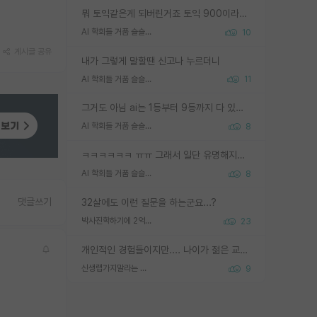
뭐 토익같은게 되버린거죠 토익 900이라고 영어잘하는건 아닙니다만 잘하는사람은 다 900을 넘는 그런
AI 학회들 거품 슬슬 지적이 나오네요
10
게시글 공유
내가 그렇게 말할땐 신고나 누르더니
AI 학회들 거품 슬슬 지적이 나오네요
11
그거도 아님 ai는 1등부터 9등까지 다 있음 그거도 없는 사람은 뭐냐 교수가 그냥 못하게 한거 1등급도 교수가 막으면 안됨
AI 학회들 거품 슬슬 지적이 나오네요
8
ㅋㅋㅋㅋㅋㅋ ㅠㅠ 그래서 일단 유명해지는게 중요한거같습니다
AI 학회들 거품 슬슬 지적이 나오네요
8
댓글쓰기
32살에도 이런 질문을 하는군요...?
박사진학하기에 2억은 괜찮은 (?) 정도의 경제력인가요
23
개인적인 경험들이지만.... 나이가 젊은 교수일수록 꼰대라는 가면을 쓴 채로 무례함을 행동하는 경우가 거의 90% 정도였음. 나이가 어린데 다른 또래들과 달리 명예, 권력, 재력까지 얻었으니 세상 다 가진 기분이겠지. 오히러 나이 든 교수들이 행동과 말을 더 조심하시더라.
신생랩가지말라는 이유가 있었구나
9