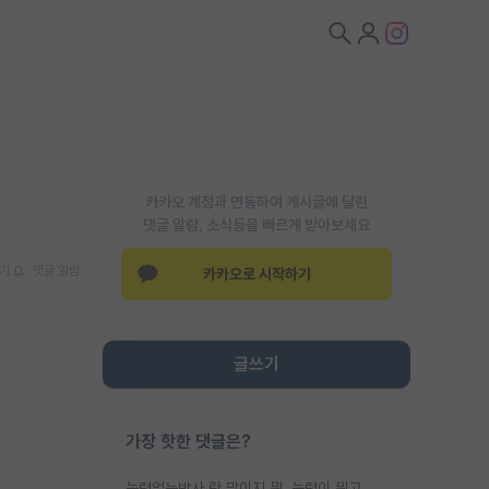
카카오 계정과 연동하여 게시글에 달린
댓글 알람, 소식등을 빠르게 받아보세요
기
댓글 알람
카카오로 시작하기
글쓰기
가장 핫한 댓글은?
능력없는박사 란 말이지 뭐. 능력이 뭐고 능력이 있다는게 뭔지는 사람마다 기준이 다르니까 얘기해봐야 서로 자기 기준만 얘기해서 논쟁이 끝이 안나고. 주위에서 능력있고 야심있는 신입생이 교수가 유의미한 피드백을 아예 안주면서 제대로된 과제에 참여해볼 기회도 제공하지 않고 잡일 뺑뺑이만 돌려서 맨날 단순작업만 하면서 밤새다가 눈빛이 점점 죽어가는걸 본 사람은 물박사는 교수탓이라고 하고, 교수는 이것저것 알려도 주고 기회도 주고 사수 동기 붙여주면서 어떻게든 끌고가려고 하는데 본인이 매일 뺀질거리면서 출근 하는둥마는둥 하다가 기껏 와서도 폰이나 쳐다보다가 실험 망치고 저녁약속있어서 먼저 가볼게요~ 하는걸 본 사람은 물박사는 본인탓이라고 함.