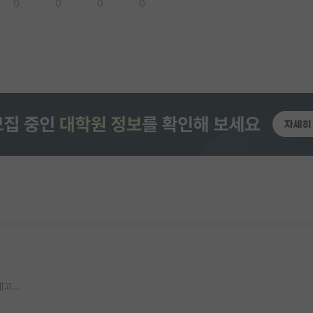
0
0
0
0
고...