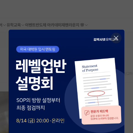
어
유학교육
이벤트
반도체 아카데미
재팬라운지 🌸
스크랩
신고하