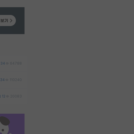
34
64788
34
110240
12
20083