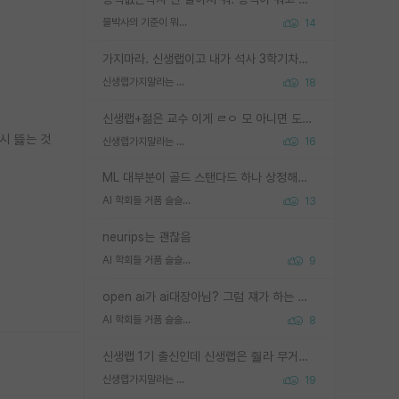
물박사의 기준이 뭐임?
14
가지마라. 신생랩이고 내가 석사 3학기차인데 최고참인데 나도 아무것도 모르는데 교수가 후배들 왜 논문 교육 안시키냐. 논문 왜 안 써오냐 닦달한다
신생랩가지말라는 이유가 있었구나
18
신생랩+젊은 교수 이게 ㄹㅇ 모 아니면 도인듯.
시 뜷는 것
신생랩가지말라는 이유가 있었구나
16
ML 대부분이 골드 스탠다드 하나 상정해놓고 (벤치마크 데이터셋이 여러 개면 여러 개 상정) 그거 얼마나 잘 맞추나 싸움임 가끔 번뜩이는 설계 철학을 보여주는 논문들도 있지만 대부분 그거 성적 얼마나 더 올리느라에 혈안이 되어 있는 측면이 잇음
AI 학회들 거품 슬슬 지적이 나오네요
13
neurips는 괜찮음
AI 학회들 거품 슬슬 지적이 나오네요
9
open ai가 ai대장아님? 그럼 쟤가 하는 말이 다 맞겠네
AI 학회들 거품 슬슬 지적이 나오네요
8
신생랩 1기 출신인데 신생랩은 줠라 무거운 바벨 같은거임. 들면 대박인데 못들면 깔려 죽음. 아무도 알려주지 않는 환경에서 자생해야하지만, 일단 살아남았다면 그 어떤 사람보다 악착같고 생존력 높은 사람으로 거듭날 수 있음
신생랩가지말라는 이유가 있었구나
19