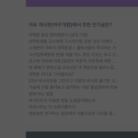
자유 게시판(아무개랩)에서 핫한 인기글은?
대학원 월급 정리해준다 (공대 기준)
대학원생들 교수에게 가스라이팅 당한 것은 이해가 갑니다. 안타깝네요.
소재분야 석박사 대학원생 + 물박사들이 착각하는 거
석사입학예정생 분들! 제발 어느 정도 각오는 하고 오세요.
포스텍 억까에 대해 (동문의 학문적 아웃풋에 대한 반박)
왜 후배가 못하는걸 교수님은 내 책임으로 돌리는걸까요?
대학원 어디로 가야할까요?
SSH 박사과정을 그만두고 지방대 박사로 옮기면 교수의 꿈은 끝일까요?
가슴에 손을 올려놓고 싫어하는 사람 불공정하게 리뷰
편애 하는 방법
이사이트가 처음엔 정말 도움많이됐는데
커뮤니티는 다 쓰레기통이지
정보보안 연구하는 입장에선 식별가능한 사진을 올리는건 비추이긴함