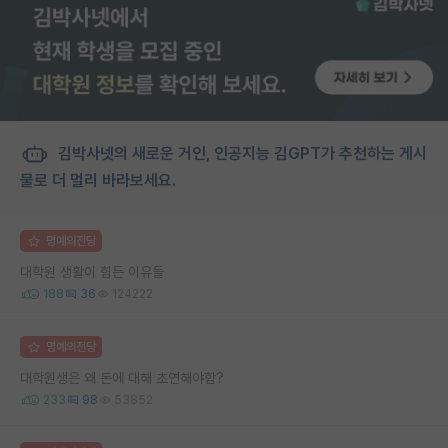
김박사넷의 새로운 거인, 인공지능 김GPT가 추천하는 게시
물로 더 멀리 바라보세요.
명예의전당
대학원 생활이 힘든 이유들
188
36
124222
명예의전당
대학원생은 왜 돈에 대해 초연해야함?
233
98
53852