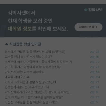
🔥 시선집중 핫한 인기글
외부에서 괜찮은 랩을 알아보는 방법 (장문주의)
281
교수들 원래 말바꾸는게 일상인가요?
16
소재분야 석박사 대학원생 + 물박사들이 착각하는 거
79
연구실 동기가 경쟁의식 너무 강해서 불편함
26
말바꾸기 하는 교수는 피하세요
56
대학원 자퇴 2년 후
114
이사이트가 처음엔 정말 도움많이됐는데
27
신생랩가지말라는 이유가 있었구나
24
박사진학하기에 2억은 괜찮은 (?) 정도의 경제력인가요
9
근데 여기는 왜 그렇게 SPK를 물어보는거임?
28
K 전전 교수님들 랩실 어떤지 질문드려요!
5