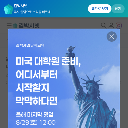
김박사넷
앱으로 보기
닫기
푸시 알림으로 소식을 빠르게
커뮤니티 홈
자유 게시판(아무개랩)
대학원생 모집
물론 대학은 스스로 찾아먹어야 하는게 맞지만 해도해도
국내대학원 정보
너무하다는 생각이듭니다 저희 대학만 이런가요?
연구실&오픈랩
건강한 마르셀 프루스트
*
커뮤니티
2024.10.09
15
3945
커뮤니티 홈
전체글보기
베스트 게시판
IF 명예의전당