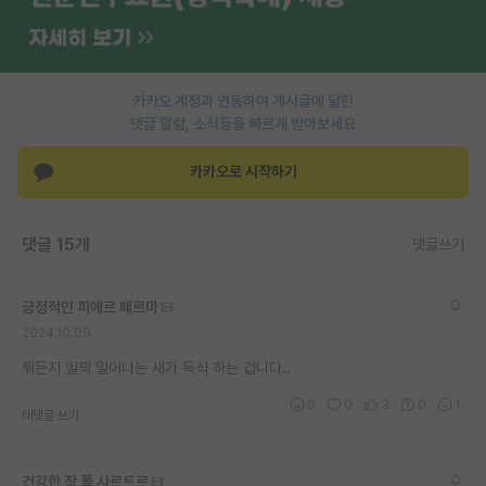
PI 전용 게시판
인문사회 계열 게시판
카카오 계정과 연동하여 게시글에 달린
특수/전문대학원 게시판
댓글 알람, 소식등을 빠르게 받아보세요
반도체/AI 게시판
카카오로 시작하기
장학금/장학생 게시판
댓글 15개
댓글쓰기
학술 정보 게시판
홍보 게시판
긍정적인 피에르 페르마
2024.10.09
커리어
뭐든지 일찍 일어나는 새가 독식 하는 겁니다..
유학교육
0
0
3
0
1
대댓글 쓰기
이벤트
반도체 아카데미
건강한 장 폴 사르트르