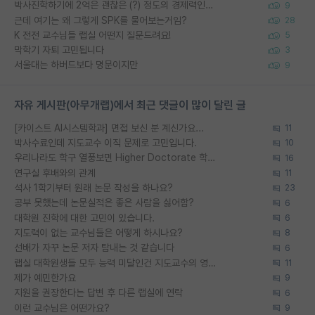
박사진학하기에 2억은 괜찮은 (?) 정도의 경제력인가요
9
근데 여기는 왜 그렇게 SPK를 물어보는거임?
28
K 전전 교수님들 랩실 어떤지 질문드려요!
5
막학기 자퇴 고민됩니다
3
서울대는 하버드보다 명문이지만
9
자유 게시판(아무개랩)에서 최근 댓글이 많이 달린 글
[카이스트 AI시스템학과] 면접 보신 분 계신가요...
11
박사수료인데 지도교수 이직 문제로 고민입니다.
10
우리나라도 학구 열풍보면 Higher Doctorate 학위가 필요하다고 봅니다.
16
연구실 후배와의 관계
11
석사 1학기부터 원래 논문 작성을 하나요?
23
공부 못했는데 논문실적은 좋은 사람을 싫어함?
6
대학원 진학에 대한 고민이 있습니다.
6
지도력이 없는 교수님들은 어떻게 하시나요?
8
선배가 자꾸 논문 저자 탐내는 것 같습니다
6
랩실 대학원생들 모두 능력 미달인건 지도교수의 영향 아닌가?
11
제가 예민한가요
9
지원을 권장한다는 답변 후 다른 랩실에 연락
6
이런 교수님은 어떤가요?
9