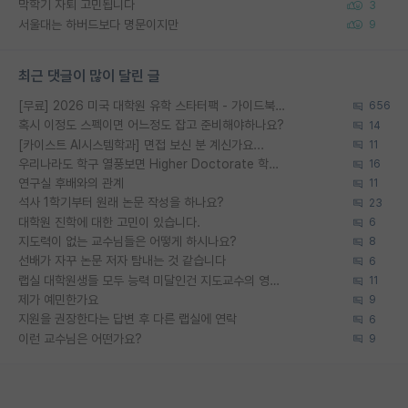
막학기 자퇴 고민됩니다
3
서울대는 하버드보다 명문이지만
9
최근 댓글이 많이 달린 글
[무료] 2026 미국 대학원 유학 스타터팩 - 가이드북 & 합격자 컨택메일 템플릿
656
혹시 이정도 스펙이면 어느정도 잡고 준비해야하나요?
14
[카이스트 AI시스템학과] 면접 보신 분 계신가요...
11
우리나라도 학구 열풍보면 Higher Doctorate 학위가 필요하다고 봅니다.
16
연구실 후배와의 관계
11
석사 1학기부터 원래 논문 작성을 하나요?
23
대학원 진학에 대한 고민이 있습니다.
6
지도력이 없는 교수님들은 어떻게 하시나요?
8
선배가 자꾸 논문 저자 탐내는 것 같습니다
6
랩실 대학원생들 모두 능력 미달인건 지도교수의 영향 아닌가?
11
제가 예민한가요
9
지원을 권장한다는 답변 후 다른 랩실에 연락
6
이런 교수님은 어떤가요?
9