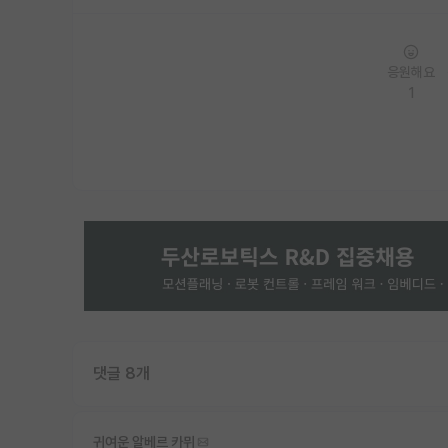
응원해요
1
댓글 8개
귀여운 알베르 카뮈