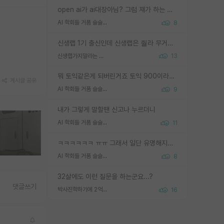
open ai가 ai대장아님? 그럼 쟤가 하는 말이 다 맞겠네
AI 학회들 거품 슬슬 지적이 나오네요
8
신생랩 1기 출신인데 신생랩은 줠라 무거운 바벨 같은거임. 들면 대박인데 못들면 깔려 죽음. 아무도 알려주지 않는 환경에서 자생해야하지만, 일단 살아남았다면 그 어떤 사람보다 악착같고 생존력 높은 사람으로 거듭날 수 있음
신생랩가지말라는 이유가 있었구나
13
뭐 토익같은게 되버린거죠 토익 900이라고 영어잘하는건 아닙니다만 잘하는사람은 다 900을 넘는 그런
게시글 공유
AI 학회들 거품 슬슬 지적이 나오네요
9
내가 그렇게 말할땐 신고나 누르더니
AI 학회들 거품 슬슬 지적이 나오네요
11
ㅋㅋㅋㅋㅋㅋ ㅠㅠ 그래서 일단 유명해지는게 중요한거같습니다
AI 학회들 거품 슬슬 지적이 나오네요
8
32살에도 이런 질문을 하는군요...?
댓글쓰기
박사진학하기에 2억은 괜찮은 (?) 정도의 경제력인가요
16