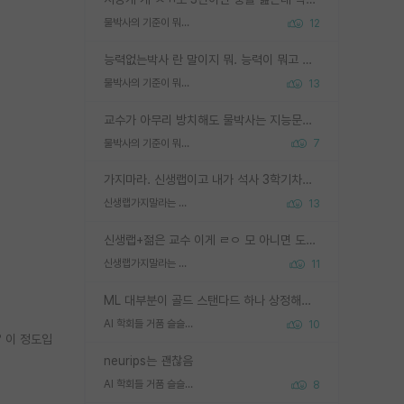
물박사의 기준이 뭐임?
12
능력없는박사 란 말이지 뭐. 능력이 뭐고 능력이 있다는게 뭔지는 사람마다 기준이 다르니까 얘기해봐야 서로 자기 기준만 얘기해서 논쟁이 끝이 안나고. 주위에서 능력있고 야심있는 신입생이 교수가 유의미한 피드백을 아예 안주면서 제대로된 과제에 참여해볼 기회도 제공하지 않고 잡일 뺑뺑이만 돌려서 맨날 단순작업만 하면서 밤새다가 눈빛이 점점 죽어가는걸 본 사람은 물박사는 교수탓이라고 하고, 교수는 이것저것 알려도 주고 기회도 주고 사수 동기 붙여주면서 어떻게든 끌고가려고 하는데 본인이 매일 뺀질거리면서 출근 하는둥마는둥 하다가 기껏 와서도 폰이나 쳐다보다가 실험 망치고 저녁약속있어서 먼저 가볼게요~ 하는걸 본 사람은 물박사는 본인탓이라고 함.
물박사의 기준이 뭐임?
13
교수가 아무리 방치해도 물박사는 지능문제고 본인 의지 문제임. 만물 교수탓 하는 애들이 이상한거임.
물박사의 기준이 뭐임?
7
가지마라. 신생랩이고 내가 석사 3학기차인데 최고참인데 나도 아무것도 모르는데 교수가 후배들 왜 논문 교육 안시키냐. 논문 왜 안 써오냐 닦달한다
신생랩가지말라는 이유가 있었구나
13
신생랩+젊은 교수 이게 ㄹㅇ 모 아니면 도인듯.
신생랩가지말라는 이유가 있었구나
11
ML 대부분이 골드 스탠다드 하나 상정해놓고 (벤치마크 데이터셋이 여러 개면 여러 개 상정) 그거 얼마나 잘 맞추나 싸움임 가끔 번뜩이는 설계 철학을 보여주는 논문들도 있지만 대부분 그거 성적 얼마나 더 올리느라에 혈안이 되어 있는 측면이 잇음
AI 학회들 거품 슬슬 지적이 나오네요
10
? 이 정도입
neurips는 괜찮음
AI 학회들 거품 슬슬 지적이 나오네요
8