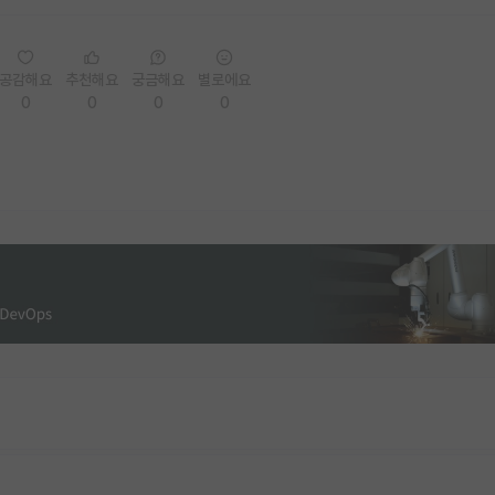
공감해요
추천해요
궁금해요
별로에요
0
0
0
0