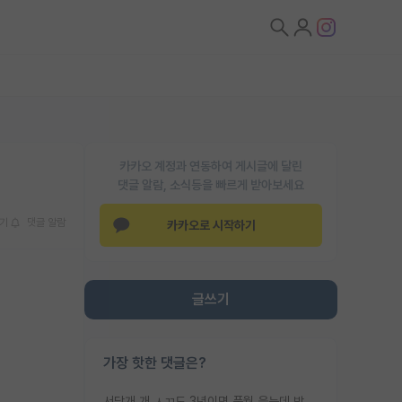
카카오 계정과 연동하여 게시글에 달린
댓글 알람, 소식등을 빠르게 받아보세요
기
댓글 알람
카카오로 시작하기
글쓰기
가장 핫한 댓글은?
서당개 개 ㅅㄲ도 3년이면 풍월 읊는데 박사 5년 이상 대리고 있으면서 물된건 교수 탓 맞는ㄱ게 거기가 서당이 아니란 소리임