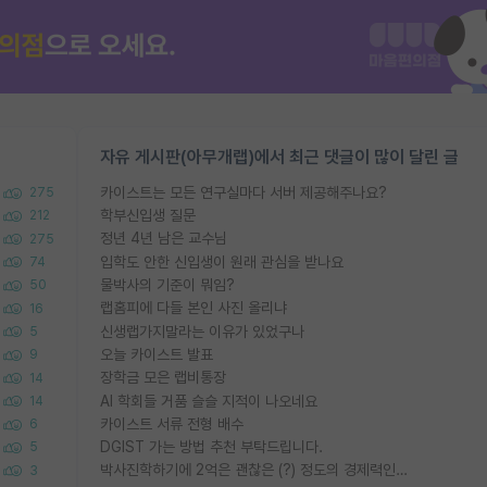
자유 게시판(아무개랩)에서 최근 댓글이 많이 달린 글
카이스트는 모든 연구실마다 서버 제공해주나요?
275
학부신입생 질문
212
정년 4년 남은 교수님
275
입학도 안한 신입생이 원래 관심을 받나요
74
물박사의 기준이 뭐임?
50
랩홈피에 다들 본인 사진 올리냐
16
신생랩가지말라는 이유가 있었구나
5
오늘 카이스트 발표
9
장학금 모은 랩비통장
14
AI 학회들 거품 슬슬 지적이 나오네요
14
카이스트 서류 전형 배수
6
DGIST 가는 방법 추천 부탁드립니다.
5
박사진학하기에 2억은 괜찮은 (?) 정도의 경제력인가요
3