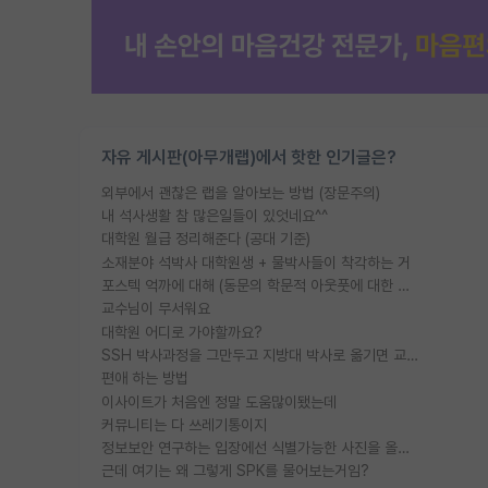
자유 게시판(아무개랩)에서 핫한 인기글은?
외부에서 괜찮은 랩을 알아보는 방법 (장문주의)
내 석사생활 참 많은일들이 있엇네요^^
대학원 월급 정리해준다 (공대 기준)
소재분야 석박사 대학원생 + 물박사들이 착각하는 거
포스텍 억까에 대해 (동문의 학문적 아웃풋에 대한 반박)
교수님이 무서워요
대학원 어디로 가야할까요?
SSH 박사과정을 그만두고 지방대 박사로 옮기면 교수의 꿈은 끝일까요?
편애 하는 방법
이사이트가 처음엔 정말 도움많이됐는데
커뮤니티는 다 쓰레기통이지
정보보안 연구하는 입장에선 식별가능한 사진을 올리는건 비추이긴함
근데 여기는 왜 그렇게 SPK를 물어보는거임?