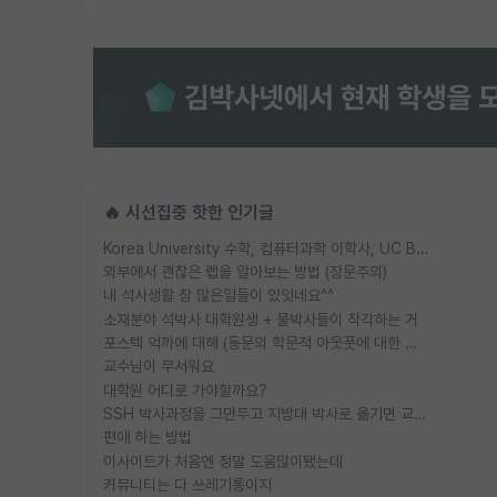
🔥 시선집중 핫한 인기글
Korea University 수학, 컴퓨터과학 이학사, UC Berkeley 산업공학 대학원 공학박사가 되는 것은 쉽지 않겠죠?
외부에서 괜찮은 랩을 알아보는 방법 (장문주의)
내 석사생활 참 많은일들이 있엇네요^^
소재분야 석박사 대학원생 + 물박사들이 착각하는 거
포스텍 억까에 대해 (동문의 학문적 아웃풋에 대한 반박)
교수님이 무서워요
대학원 어디로 가야할까요?
SSH 박사과정을 그만두고 지방대 박사로 옮기면 교수의 꿈은 끝일까요?
편애 하는 방법
이사이트가 처음엔 정말 도움많이됐는데
커뮤니티는 다 쓰레기통이지