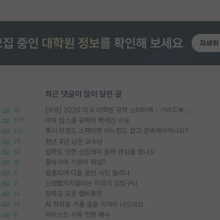
최근 댓글이 많이 달린 글
[무료] 2026 미국 대학원 유학 스타터팩 - 가이드북 & 합격자 컨택메일 템플릿
10
미박 탑스쿨 유학이 빡세진 이유
275
혹시 이정도 스펙이면 어느정도 잡고 준비해야하나요?
212
정년 4년 남은 교수님
74
입학도 안한 신입생이 원래 관심을 받나요
50
물박사의 기준이 뭐임?
16
랩홈피에 다들 본인 사진 올리냐
5
신생랩가지말라는 이유가 있었구나
9
장학금 모은 랩비통장
14
AI 학회들 거품 슬슬 지적이 나오네요
14
카이스트 서류 전형 배수
6