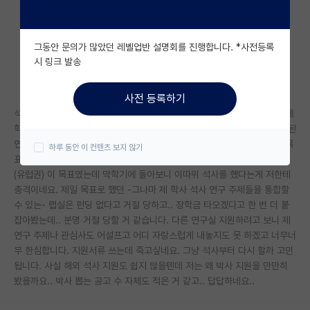
자유 게시판(아무개랩)
그동안 문의가 많았던 레벨업반 설명회를 진행합니다. *사전등록
미국 유학 게시판
시 링크 발송
미국 대학원 합격 후기 게시판
사전 등록하기
대학원생 모집 게시판
석사 과정을 말 그대로 실패에 가깝게 했습니다. 애초에 석박만 받던 랩실에
학사랑도 다소 다른 주제로 석사로서 들어간 거였는데, 그러다보니 제대로된
대학원 합격 후기 게시판
연구 주제도 못 받았고, 사수도 없고.. 제가 주제를 겨우 찾았는데 .. 주제 목
하루 동안 이 컨텐츠 보지 않기
표라도 삐까번쩍 하면 괜찮을텐데 그것도 아니고요... 처음부터 박사 유학
연구실(PI) 홍보 게시판
(유럽권) 이 목표였는데 막학기에 돌아보니 이따위 석사를 했다는게 저한테
충격이네요. 제일 목표로 했던 -그나마 제 학사 석사 연구 주제들을 통합할
석박사 채용 정보 게시판
수 있는- 랩실은 펀딩 없다고 거절 당하고.. 장학금 타오겠다고 한 번 더 붙
잡아봤는데.. 분명 거절 당할 거 같습니다. 다른 연구실 지원하려고 보니 제
임용 정보 게시판
연구 주제나 관심사도 어설프고 어디 자랑스럽게 내놓지도 못 하겠고 너무너
학부 인턴 게시판
무 한심합니다. 지원서류 쓰는데 죽고싶네요. 그냥 석사부터 다시 할까 고민
됩니다. 사실 해외 석사 지원도 쉽지 않을텐데 저는 왜 박사 지원을 만만히
취업 게시판
봤을까요.. 박사 뽑는 공고 수 자체도 적은 거 같고.. 답답하네요..
임용 후기 게시판