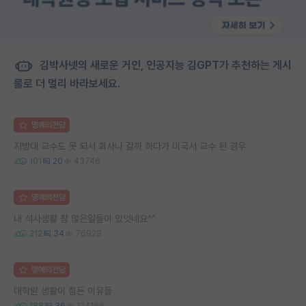
김박사넷의 새로운 거인, 인공지능 김GPT가 추천하는 게시
물로 더 멀리 바라보세요.
명예의전당
지방대 교수도 못 되서 회사나 갈까 하다가 미국서 교수 된 경우
101
20
43746
명예의전당
내 석사생활 참 많은일들이 있엇네요^^
212
34
76928
명예의전당
대학원 생활이 힘든 이유들
188
36
124166