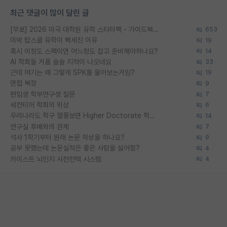
최근 댓글이 많이 달린 글
[무료] 2026 미국 대학원 유학 스타터팩 - 가이드북 & 합격자 컨택메일 템플릿
653
미박 탑스쿨 유학이 빡세진 이유
19
혹시 이정도 스펙이면 어느정도 잡고 준비해야하나요?
14
AI 학회들 거품 슬슬 지적이 나오네요
33
근데 여기는 왜 그렇게 SPK를 물어보는거임?
19
면접 복장
9
편입생 학부연구생 질문
7
세컨티어 학회의 위상
6
우리나라도 학구 열풍보면 Higher Doctorate 학위가 필요하다고 봅니다.
14
연구실 후배와의 관계
7
석사 1학기부터 원래 논문 작성을 하나요?
9
공부 못했는데 논문실적은 좋은 사람을 싫어함?
4
카이스트 뇌인지 사전컨택 시스템
4