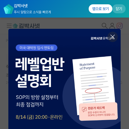
김박사넷
앱으로 보기
닫기
푸시 알림으로 소식을 빠르게
커뮤니티 홈
자유 게시판(아무개랩)
대학원생 모집
본문이 수정되지 않는 박제글입니다.
국내대학원 정보
석사 실패.. 후 박사 유학
연구실&오픈랩
조급한 피터 힉스
커뮤니티
2024.10.03
2
3783
커뮤니티 홈
전체글보기
베스트 게시판
IF 명예의전당