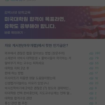
자유 게시판(아무개랩)에서 핫한 인기글은?
외부에서 괜찮은 랩을 알아보는 방법 (장문주의)
280
소재분야 석박사 대학원생 + 물박사들이 착각하는 거
79
말바꾸기 하는 교수는 피하세요
55
대학원 자퇴 2년 후
111
편애 하는 방법
17
이사이트가 처음엔 정말 도움많이됐는데
16
신생랩가지말라는 이유가 있었구나
20
박사진학하기에 2억은 괜찮은 (?) 정도의 경제력인가요
9
타대학원 컨텍 준비중인데, 지도교수님께는 언제 말씀드려야 할까요?
2
대학원 합격구조 관련
2
통신 관련 랩 추천
3