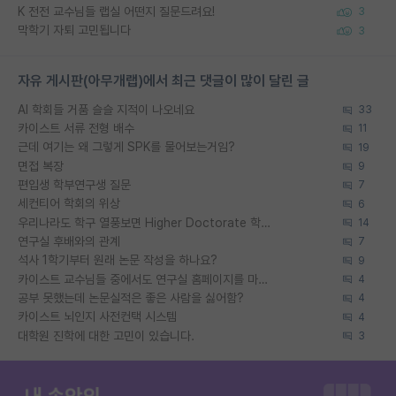
K 전전 교수님들 랩실 어떤지 질문드려요!
3
막학기 자퇴 고민됩니다
3
자유 게시판(아무개랩)에서 최근 댓글이 많이 달린 글
AI 학회들 거품 슬슬 지적이 나오네요
33
카이스트 서류 전형 배수
11
근데 여기는 왜 그렇게 SPK를 물어보는거임?
19
면접 복장
9
편입생 학부연구생 질문
7
세컨티어 학회의 위상
6
우리나라도 학구 열풍보면 Higher Doctorate 학위가 필요하다고 봅니다.
14
연구실 후배와의 관계
7
석사 1학기부터 원래 논문 작성을 하나요?
9
카이스트 교수님들 중에서도 연구실 홈페이지를 마련 안 하신 분들이 계시던데
4
공부 못했는데 논문실적은 좋은 사람을 싫어함?
4
카이스트 뇌인지 사전컨택 시스템
4
대학원 진학에 대한 고민이 있습니다.
3