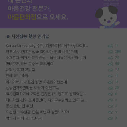
🔥 시선집중 핫한 인기글
Korea University 수학, 컴퓨터과학 이학사, UC Berkeley 산업공학 대학원 공학박사가 되는 것은 쉽지 않겠죠?
11
외부에서 괜찮은 랩을 알아보는 방법 (장문주의)
280
소재분야 석박사 대학원생 + 물박사들이 착각하는 거
79
말바꾸기 하는 교수는 피하세요
55
대학원 자퇴 2년 후
111
편애 하는 방법
17
이사이트가 처음엔 정말 도움많이됐는데
16
신생랩가지말라는 이유가 있었구나
20
박사진학하기에 2억은 괜찮은 (?) 정도의 경제력인가요
9
타대학원 컨텍 준비중인데, 지도교수님께는 언제 말씀드려야 할까요?
2
통신 관련 랩 추천
3
K 전전 교수님들 랩실 어떤지 질문드려요!
3
막학기 자퇴 고민됩니다
3