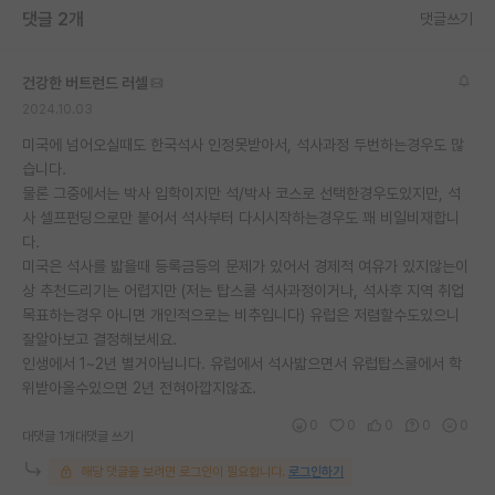
댓글 2개
댓글쓰기
재팬라운지 🌸
건강한 버트런드 러셀
2024.10.03
미국에 넘어오실때도 한국석사 인정못받아서, 석사과정 두번하는경우도 많
습니다.
물론 그중에서는 박사 입학이지만 석/박사 코스로 선택한경우도있지만, 석
사 셀프펀딩으로만 붙어서 석사부터 다시시작하는경우도 꽤 비일비재합니
다.
미국은 석사를 밟을때 등록금등의 문제가 있어서 경제적 여유가 있지않는이
상 추천드리기는 어렵지만 (저는 탑스쿨 석사과정이거나, 석사후 지역 취업
목표하는경우 아니면 개인적으로는 비추입니다) 유럽은 저렴할수도있으니
잘알아보고 결정해보세요.
인생에서 1~2년 별거아닙니다. 유럽에서 석사밟으면서 유럽탑스쿨에서 학
위받아올수있으면 2년 전혀아깝지않죠.
0
0
0
0
0
대댓글 1개
대댓글 쓰기
해당 댓글을 보려면 로그인이 필요합니다.
로그인하기