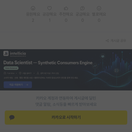
PI 전용 게시판
응원해요
공감해요
추천해요
궁금해요
별로에요
2
1
0
0
0
인문사회 계열 게시판
특수/전문대학원 게시판
게시글 공유
반도체/AI 게시판
장학금/장학생 게시판
학술 정보 게시판
홍보 게시판
커리어
카카오 계정과 연동하여 게시글에 달린
유학교육
댓글 알람, 소식등을 빠르게 받아보세요
이벤트
카카오로 시작하기
반도체 아카데미