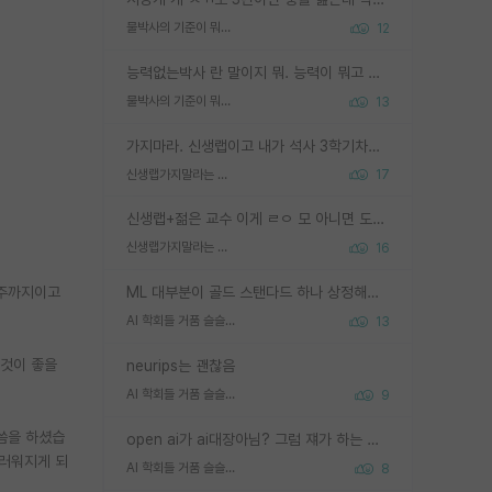
물박사의 기준이 뭐임?
12
능력없는박사 란 말이지 뭐. 능력이 뭐고 능력이 있다는게 뭔지는 사람마다 기준이 다르니까 얘기해봐야 서로 자기 기준만 얘기해서 논쟁이 끝이 안나고. 주위에서 능력있고 야심있는 신입생이 교수가 유의미한 피드백을 아예 안주면서 제대로된 과제에 참여해볼 기회도 제공하지 않고 잡일 뺑뺑이만 돌려서 맨날 단순작업만 하면서 밤새다가 눈빛이 점점 죽어가는걸 본 사람은 물박사는 교수탓이라고 하고, 교수는 이것저것 알려도 주고 기회도 주고 사수 동기 붙여주면서 어떻게든 끌고가려고 하는데 본인이 매일 뺀질거리면서 출근 하는둥마는둥 하다가 기껏 와서도 폰이나 쳐다보다가 실험 망치고 저녁약속있어서 먼저 가볼게요~ 하는걸 본 사람은 물박사는 본인탓이라고 함.
물박사의 기준이 뭐임?
13
가지마라. 신생랩이고 내가 석사 3학기차인데 최고참인데 나도 아무것도 모르는데 교수가 후배들 왜 논문 교육 안시키냐. 논문 왜 안 써오냐 닦달한다
신생랩가지말라는 이유가 있었구나
17
신생랩+젊은 교수 이게 ㄹㅇ 모 아니면 도인듯.
신생랩가지말라는 이유가 있었구나
16
 주까지이고
ML 대부분이 골드 스탠다드 하나 상정해놓고 (벤치마크 데이터셋이 여러 개면 여러 개 상정) 그거 얼마나 잘 맞추나 싸움임 가끔 번뜩이는 설계 철학을 보여주는 논문들도 있지만 대부분 그거 성적 얼마나 더 올리느라에 혈안이 되어 있는 측면이 잇음
AI 학회들 거품 슬슬 지적이 나오네요
13
 것이 좋을
neurips는 괜찮음
AI 학회들 거품 슬슬 지적이 나오네요
9
씀을 하셨습
open ai가 ai대장아님? 그럼 쟤가 하는 말이 다 맞겠네
스러워지게 되
AI 학회들 거품 슬슬 지적이 나오네요
8