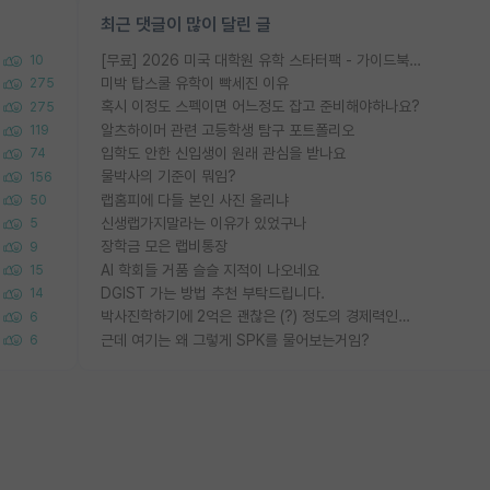
최근 댓글이 많이 달린 글
[무료] 2026 미국 대학원 유학 스타터팩 - 가이드북 & 합격자 컨택메일 템플릿
10
미박 탑스쿨 유학이 빡세진 이유
275
혹시 이정도 스펙이면 어느정도 잡고 준비해야하나요?
275
알츠하이머 관련 고등학생 탐구 포트폴리오
119
입학도 안한 신입생이 원래 관심을 받나요
74
물박사의 기준이 뭐임?
156
랩홈피에 다들 본인 사진 올리냐
50
신생랩가지말라는 이유가 있었구나
5
장학금 모은 랩비통장
9
AI 학회들 거품 슬슬 지적이 나오네요
15
DGIST 가는 방법 추천 부탁드립니다.
14
박사진학하기에 2억은 괜찮은 (?) 정도의 경제력인가요
6
근데 여기는 왜 그렇게 SPK를 물어보는거임?
6