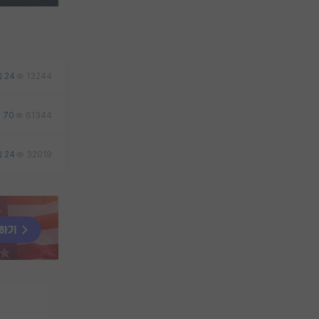
24
13244
70
61344
24
32019