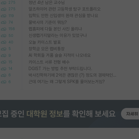
정년 4년 남은 교수님
275
알츠하이머 관련 고등학생 탐구 포트폴리오
275
입학도 안한 신입생이 원래 관심을 받나요
119
물박사의 기준이 뭐임?
74
랩홈피에 다들 본인 사진 올리냐
156
신생랩가지말라는 이유가 있었구나
50
오늘 카이스트 발표
40
장학금 모은 랩비통장
5
AI 학회들 거품 슬슬 지적이 나오네요
9
카이스트 서류 전형 배수
15
DGIST 가는 방법 추천 부탁드립니다.
14
박사진학하기에 2억은 괜찮은 (?) 정도의 경제력인가요
6
근데 여기는 왜 그렇게 SPK를 물어보는거임?
6