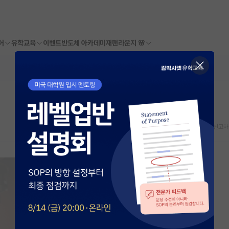
어
유학교육
이벤트
반도체 아카데미
재팬라운지 🌸
스크랩
신고하