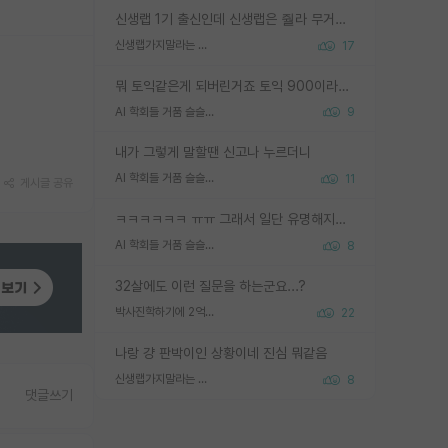
신생랩 1기 출신인데 신생랩은 줠라 무거운 바벨 같은거임. 들면 대박인데 못들면 깔려 죽음. 아무도 알려주지 않는 환경에서 자생해야하지만, 일단 살아남았다면 그 어떤 사람보다 악착같고 생존력 높은 사람으로 거듭날 수 있음
신생랩가지말라는 이유가 있었구나
17
뭐 토익같은게 되버린거죠 토익 900이라고 영어잘하는건 아닙니다만 잘하는사람은 다 900을 넘는 그런
AI 학회들 거품 슬슬 지적이 나오네요
9
내가 그렇게 말할땐 신고나 누르더니
AI 학회들 거품 슬슬 지적이 나오네요
11
게시글 공유
ㅋㅋㅋㅋㅋㅋ ㅠㅠ 그래서 일단 유명해지는게 중요한거같습니다
AI 학회들 거품 슬슬 지적이 나오네요
8
32살에도 이런 질문을 하는군요...?
박사진학하기에 2억은 괜찮은 (?) 정도의 경제력인가요
22
나랑 걍 판박이인 상황이네 진심 뭐같음
신생랩가지말라는 이유가 있었구나
8
댓글쓰기