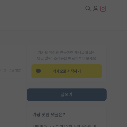
카카오 계정과 연동하여 게시글에 달린
댓글 알람, 소식등을 빠르게 받아보세요
기
댓글 알람
카카오로 시작하기
글쓰기
가장 핫한 댓글은?
서당개 개 ㅅㄲ도 3년이면 풍월 읊는데 박사 5년 이상 대리고 있으면서 물된건 교수 탓 맞는ㄱ게 거기가 서당이 아니란 소리임