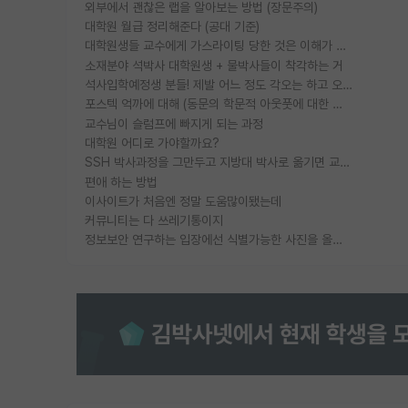
외부에서 괜찮은 랩을 알아보는 방법 (장문주의)
대학원 월급 정리해준다 (공대 기준)
대학원생들 교수에게 가스라이팅 당한 것은 이해가 갑니다. 안타깝네요.
소재분야 석박사 대학원생 + 물박사들이 착각하는 거
석사입학예정생 분들! 제발 어느 정도 각오는 하고 오세요.
포스텍 억까에 대해 (동문의 학문적 아웃풋에 대한 반박)
교수님이 슬럼프에 빠지게 되는 과정
대학원 어디로 가야할까요?
SSH 박사과정을 그만두고 지방대 박사로 옮기면 교수의 꿈은 끝일까요?
편애 하는 방법
이사이트가 처음엔 정말 도움많이됐는데
커뮤니티는 다 쓰레기통이지
정보보안 연구하는 입장에선 식별가능한 사진을 올리는건 비추이긴함