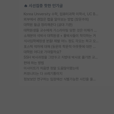
🔥 시선집중 핫한 인기글
Korea University 수학, 컴퓨터과학 이학사, UC Berkeley 산업공학 대학원 공학박사가 되는 것은 쉽지 않겠죠?
외부에서 괜찮은 랩을 알아보는 방법 (장문주의)
대학원 월급 정리해준다 (공대 기준)
대학원생들 교수에게 가스라이팅 당한 것은 이해가 갑니다. 안타깝네요.
소재분야 석박사 대학원생 + 물박사들이 착각하는 거
석사입학예정생 분들! 제발 어느 정도 각오는 하고 오세요.
포스텍 억까에 대해 (동문의 학문적 아웃풋에 대한 반박)
대학원 어디로 가야할까요?
SSH 박사과정을 그만두고 지방대 박사로 옮기면 교수의 꿈은 끝일까요?
편애 하는 방법
이사이트가 처음엔 정말 도움많이됐는데
커뮤니티는 다 쓰레기통이지
정보보안 연구하는 입장에선 식별가능한 사진을 올리는건 비추이긴함