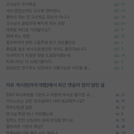
교수님이 무서워요
16
석사 받았는데도 교수랑 연락한다.
43
물박사 되는 건 교수탓도 있는거 아니냐
29
교수님이 슬럼프에 빠지게 되는 과정
40
대학원 어디로 가야할까요?
5
편애 하는 방법
12
알츠하이머 관련 고등학생 탐구 포트폴리오
5
졸업을 앞둔 박사수료생인데 아직도 출장다닙니다
3
이사이트가 처음엔 정말 도움많이됐는데
14
커뮤니티는 다 쓰레기통이지
6
정보보안 연구하는 입장에선 식별가능한 사진을 올리는건 비추이긴함
5
자유 게시판(아무개랩)에서 최근 댓글이 많이 달린 글
SSH 박사과정을 그만두고 지방대 박사로 옮기면 교수의 꿈은 끝일까요?
21
카이스트는 모든 연구실마다 서버 제공해주나요?
15
학부신입생 질문
12
연구실 학생 하나 자퇴했는데
9
입학도 안한 신입생이 원래 관심을 받나요
10
물박사의 기준이 뭐임?
18
랩홈피에 다들 본인 사진 올리냐
23