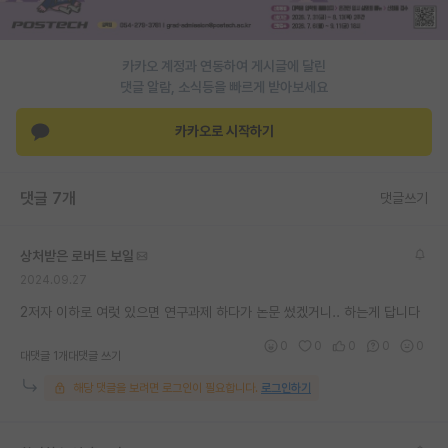
PI 전용 게시판
카카오 계정과 연동하여 게시글에 달린
인문사회 계열 게시판
댓글 알람, 소식등을 빠르게 받아보세요
특수/전문대학원 게시판
카카오로 시작하기
반도체/AI 게시판
장학금/장학생 게시판
댓글 7개
댓글쓰기
학술 정보 게시판
상처받은 로버트 보일
홍보 게시판
2024.09.27
커리어
2저자 이하로 여럿 있으면 연구과제 하다가 논문 썼겠거니.. 하는게 답니다
0
0
0
0
0
유학교육
대댓글 1개
대댓글 쓰기
해당 댓글을 보려면 로그인이 필요합니다.
로그인하기
이벤트
반도체 아카데미