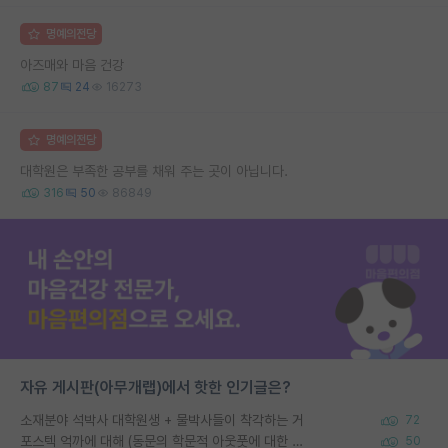
명예의전당
아즈매와 마음 건강
87
24
16273
명예의전당
대학원은 부족한 공부를 채워 주는 곳이 아닙니다.
316
50
86849
자유 게시판(아무개랩)에서 핫한 인기글은?
소재분야 석박사 대학원생 + 물박사들이 착각하는 거
72
포스텍 억까에 대해 (동문의 학문적 아웃풋에 대한 반박)
50