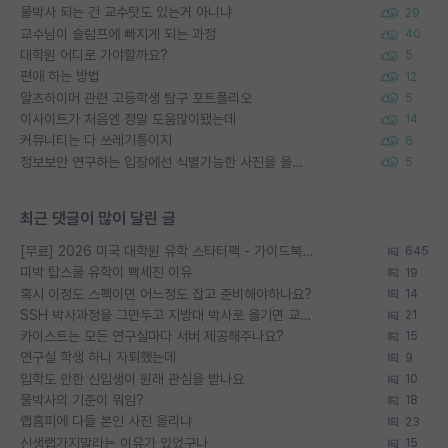
물박사 되는 건 교수탓도 있는거 아니냐
29
교수님이 슬럼프에 빠지게 되는 과정
40
대학원 어디로 가야할까요?
5
편애 하는 방법
12
알츠하이머 관련 고등학생 탐구 포트폴리오
5
이사이트가 처음엔 정말 도움많이됐는데
14
커뮤니티는 다 쓰레기통이지
6
정보보안 연구하는 입장에선 식별가능한 사진을 올리는건 비추이긴함
5
최근 댓글이 많이 달린 글
[무료] 2026 미국 대학원 유학 스타터팩 - 가이드북 & 합격자 컨택메일 템플릿
645
미박 탑스쿨 유학이 빡세진 이유
19
혹시 이정도 스펙이면 어느정도 잡고 준비해야하나요?
14
SSH 박사과정을 그만두고 지방대 박사로 옮기면 교수의 꿈은 끝일까요?
21
카이스트는 모든 연구실마다 서버 제공해주나요?
15
연구실 학생 하나 자퇴했는데
9
입학도 안한 신입생이 원래 관심을 받나요
10
물박사의 기준이 뭐임?
18
랩홈피에 다들 본인 사진 올리냐
23
신생랩가지말라는 이유가 있었구나
15