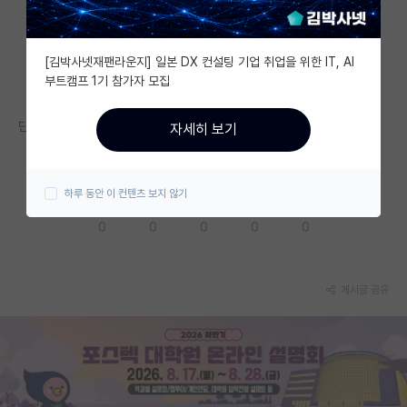
자유 게시판(아무개랩)
[김박사넷재팬라운지] 일본 DX 컨설팅 기업 취업을 위한 IT, AI
미국 유학 게시판
부트캠프 1기 참가자 모집
미국 대학원 합격 후기 게시판
단독 1저자이면 2저자가 있건 말건 차이 없나요?
자세히 보기
대학원생 모집 게시판
대학원 합격 후기 게시판
하루 동안 이 컨텐츠 보지 않기
응원해요
공감해요
추천해요
궁금해요
별로에요
연구실(PI) 홍보 게시판
0
0
0
0
0
석박사 채용 정보 게시판
임용 정보 게시판
게시글 공유
학부 인턴 게시판
취업 게시판
임용 후기 게시판