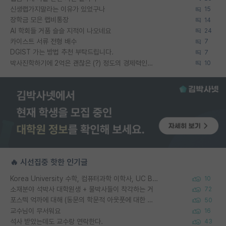
신생랩가지말라는 이유가 있었구나
15
장학금 모은 랩비통장
14
AI 학회들 거품 슬슬 지적이 나오네요
24
카이스트 서류 전형 배수
7
DGIST 가는 방법 추천 부탁드립니다.
7
박사진학하기에 2억은 괜찮은 (?) 정도의 경제력인가요
10
🔥 시선집중 핫한 인기글
Korea University 수학, 컴퓨터과학 이학사, UC Berkeley 산업공학 대학원 공학박사가 되는 것은 쉽지 않겠죠?
10
소재분야 석박사 대학원생 + 물박사들이 착각하는 거
72
포스텍 억까에 대해 (동문의 학문적 아웃풋에 대한 반박)
50
교수님이 무서워요
16
석사 받았는데도 교수랑 연락한다.
43