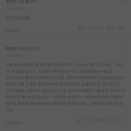
활기찬 노엄 촘스키
*
재팬라운지 🌸
2024.09.27
아무 상관 없음
0
0
2
0
0
대댓글 쓰기
행복한 라이프니츠
2024.09.27
임용에서 서류평가를 할때 공저자숫자까지 고려하는 경우도있지만, 그 비중
은 크지않았습니다. 기관마다 평가점수는 다르기에 일반화는 어렵죠.
글쓴이분이 물어보신내용은 아니지만, 심지어 MDPI단독 1저자/교신저자인
점수가 간혹 3-4명 공동주저자인 탑저널보다도 높을때가 있기도 합니다.
근데 대체로 임용에서 정량평가는 다들 초과하기때문에 그렇게 큰 차이가 잇
을거라고 생각하진 않습니다. 서류에서 제공하는 기준점수에 간당간당한사
람이면 애초에 정성평가에서 떨어질게 분명하니까요. 서류에서 짤릴수도있
고요.
0
0
0
0
0
대댓글 쓰기