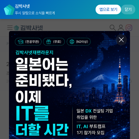
김박사넷
앱으로 보기
닫기
푸시 알림으로 소식을 빠르게
커뮤니티 홈
자유 게시판(아무개랩)
대학원생 모집
2저자 있는 1저자 VS 2저자 없는 1저자
국내대학원 정보
조급한 마키아벨리
연구실&오픈랩
2024.09.27
7
1583
커뮤니티
커뮤니티 홈
전체글보기
베스트 게시판
IF 명예의전당