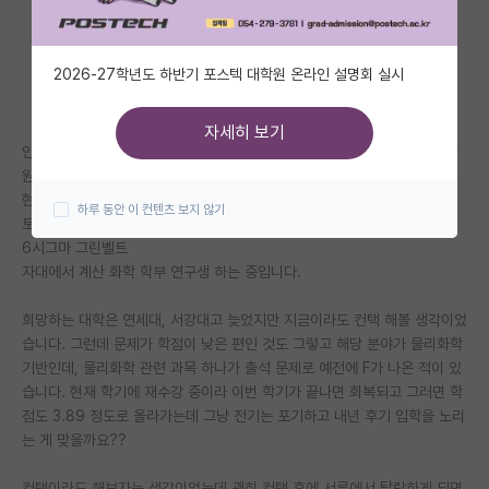
자유 게시판(아무개랩)
2026-27학년도 하반기 포스텍 대학원 온라인 설명회 실시
미국 유학 게시판
미국 대학원 합격 후기 게시판
자세히 보기
안녕하세요, 저는 서울 중하위권 화학과 재학생이고 계산 화학 분야로 대학
대학원생 모집 게시판
원 진학을 희망합니다.
현재 학점은 3.74/4.5
하루 동안 이 컨텐츠 보지 않기
대학원 합격 후기 게시판
토스 IH (140)
6시그마 그린벨트
연구실(PI) 홍보 게시판
자대에서 계산 화학 학부 연구생 하는 중입니다.
석박사 채용 정보 게시판
희망하는 대학은 연세대, 서강대고 늦었지만 지금이라도 컨택 해볼 생각이었
습니다. 그런데 문제가 학점이 낮은 편인 것도 그렇고 해당 분야가 물리화학
임용 정보 게시판
기반인데, 물리화학 관련 과목 하나가 출석 문제로 예전에 F가 나온 적이 있
학부 인턴 게시판
습니다. 현재 학기에 재수강 중이라 이번 학기가 끝나면 회복되고 그러면 학
점도 3.89 정도로 올라가는데 그냥 전기는 포기하고 내년 후기 입학을 노리
취업 게시판
는 게 맞을까요??
임용 후기 게시판
컨택이라도 해보자는 생각이었는데 괜히 컨택 후에 서류에서 탈락하게 되면