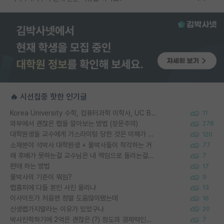
🔥 시선집중 핫한 인기글
Korea University 수학, 컴퓨터과학 이학사, UC Berkeley 산업공학 대학원 공학박사가 되는 것은 쉽지 않겠죠?
11
외부에서 괜찮은 랩을 알아보는 방법 (장문주의)
278
대학원생들 교수에게 가스라이팅 당한 것은 이해가 갑니다. 안타깝네요.
120
소재분야 석박사 대학원생 + 물박사들이 착각하는 거
77
왜 후배가 못하는걸 교수님은 내 책임으로 돌리는걸까요?
7
편애 하는 방법
17
물박사의 기준이 뭐임?
9
랩홈피에 다들 본인 사진 올리냐
13
이사이트가 처음엔 정말 도움많이됐는데
16
신생랩가지말라는 이유가 있었구나
20
박사진학하기에 2억은 괜찮은 (?) 정도의 경제력인가요
7