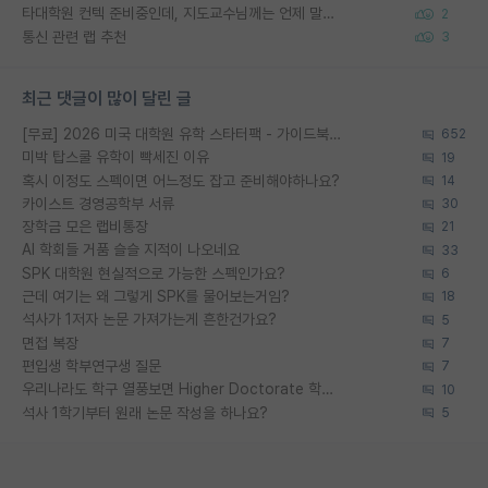
타대학원 컨텍 준비중인데, 지도교수님께는 언제 말씀드려야 할까요?
2
통신 관련 랩 추천
3
최근 댓글이 많이 달린 글
[무료] 2026 미국 대학원 유학 스타터팩 - 가이드북 & 합격자 컨택메일 템플릿
652
미박 탑스쿨 유학이 빡세진 이유
19
혹시 이정도 스펙이면 어느정도 잡고 준비해야하나요?
14
카이스트 경영공학부 서류
30
장학금 모은 랩비통장
21
AI 학회들 거품 슬슬 지적이 나오네요
33
SPK 대학원 현실적으로 가능한 스펙인가요?
6
근데 여기는 왜 그렇게 SPK를 물어보는거임?
18
석사가 1저자 논문 가져가는게 흔한건가요?
5
면접 복장
7
편입생 학부연구생 질문
7
우리나라도 학구 열풍보면 Higher Doctorate 학위가 필요하다고 봅니다.
10
석사 1학기부터 원래 논문 작성을 하나요?
5