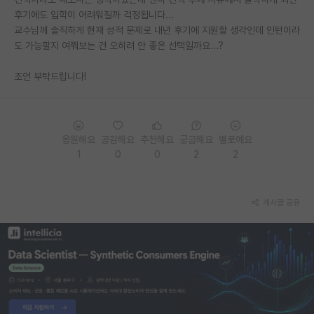
후기에도 입학이 어려워질까 걱정됩니다...
PI 전용 게시판
교수님께 솔직하게 현재 성적 문제로 내년 후기에 지원할 생각인데 인턴이라
도 가능할지 여쭤보는 건 오히려 안 좋은 선택일까요...?
인문사회 계열 게시판
조언 부탁드립니다!
특수/전문대학원 게시판
반도체/AI 게시판
장학금/장학생 게시판
응원해요
공감해요
추천해요
궁금해요
별로에요
1
0
0
2
2
학술 정보 게시판
홍보 게시판
게시글 공유
커리어
유학교육
이벤트
반도체 아카데미