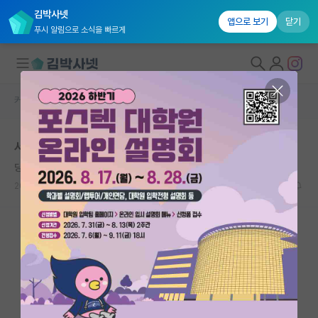
김박사넷
앱으로 보기
닫기
푸시 알림으로 소식을 빠르게
커뮤니티 홈
자유 게시판(아무개랩)
대학원생 모집
서강대 스펙 봐주시면 감사하겠습니다.
국내대학원 정보
당당한 라이프니츠
연구실&오픈랩
2024.09.25
13
4476
커뮤니티
커뮤니티 홈
전체글보기
베스트 게시판
IF 명예의전당