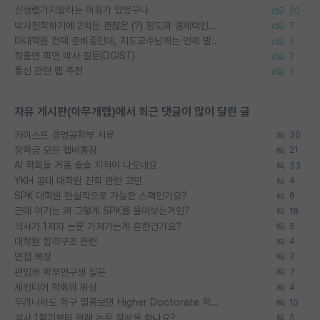
신생랩가지말라는 이유가 있었구나
20
박사진학하기에 2억은 괜찮은 (?) 정도의 경제력인가요
7
타대학원 컨텍 준비중인데, 지도교수님께는 언제 말씀드려야 할까요?
2
정출연 학연 박사 질문(DGIST)
2
통신 관련 랩 추천
3
자유 게시판(아무개랩)에서 최근 댓글이 많이 달린 글
카이스트 경영공학부 서류
30
장학금 모은 랩비통장
21
AI 학회들 거품 슬슬 지적이 나오네요
33
YKH 공대 대학원 진학 관련 고민
4
SPK 대학원 현실적으로 가능한 스펙인가요?
6
근데 여기는 왜 그렇게 SPK를 물어보는거임?
18
석사가 1저자 논문 가져가는게 흔한건가요?
5
대학원 합격구조 관련
4
면접 복장
7
편입생 학부연구생 질문
7
세컨티어 학회의 위상
4
우리나라도 학구 열풍보면 Higher Doctorate 학위가 필요하다고 봅니다.
10
석사 1학기부터 원래 논문 작성을 하나요?
5