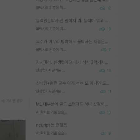
물박사의 기준이 뭐임?
12
능력없는박사 란 말이지 뭐. 능력이 뭐고 능력이 있다는게 뭔지는 사람마다 기준이 다르니까 얘기해봐야 서로 자기 기준만 얘기해서 논쟁이 끝이 안나고. 주위에서 능력있고 야심있는 신입생이 교수가 유의미한 피드백을 아예 안주면서 제대로된 과제에 참여해볼 기회도 제공하지 않고 잡일 뺑뺑이만 돌려서 맨날 단순작업만 하면서 밤새다가 눈빛이 점점 죽어가는걸 본 사람은 물박사는 교수탓이라고 하고, 교수는 이것저것 알려도 주고 기회도 주고 사수 동기 붙여주면서 어떻게든 끌고가려고 하는데 본인이 매일 뺀질거리면서 출근 하는둥마는둥 하다가 기껏 와서도 폰이나 쳐다보다가 실험 망치고 저녁약속있어서 먼저 가볼게요~ 하는걸 본 사람은 물박사는 본인탓이라고 함.
물박사의 기준이 뭐임?
13
교수가 아무리 방치해도 물박사는 지능문제고 본인 의지 문제임. 만물 교수탓 하는 애들이 이상한거임.
물박사의 기준이 뭐임?
7
가지마라. 신생랩이고 내가 석사 3학기차인데 최고참인데 나도 아무것도 모르는데 교수가 후배들 왜 논문 교육 안시키냐. 논문 왜 안 써오냐 닦달한다
신생랩가지말라는 이유가 있었구나
13
신생랩+젊은 교수 이게 ㄹㅇ 모 아니면 도인듯.
신생랩가지말라는 이유가 있었구나
11
게시글 공유
ML 대부분이 골드 스탠다드 하나 상정해놓고 (벤치마크 데이터셋이 여러 개면 여러 개 상정) 그거 얼마나 잘 맞추나 싸움임 가끔 번뜩이는 설계 철학을 보여주는 논문들도 있지만 대부분 그거 성적 얼마나 더 올리느라에 혈안이 되어 있는 측면이 잇음
AI 학회들 거품 슬슬 지적이 나오네요
10
neurips는 괜찮음
AI 학회들 거품 슬슬 지적이 나오네요
9