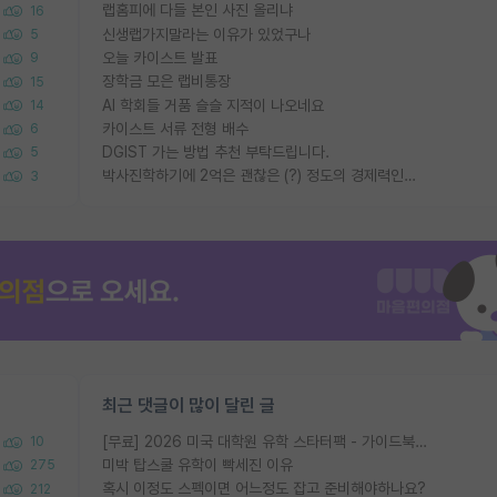
랩홈피에 다들 본인 사진 올리냐
16
신생랩가지말라는 이유가 있었구나
5
오늘 카이스트 발표
9
장학금 모은 랩비통장
15
AI 학회들 거품 슬슬 지적이 나오네요
14
카이스트 서류 전형 배수
6
DGIST 가는 방법 추천 부탁드립니다.
5
박사진학하기에 2억은 괜찮은 (?) 정도의 경제력인가요
3
최근 댓글이 많이 달린 글
[무료] 2026 미국 대학원 유학 스타터팩 - 가이드북 & 합격자 컨택메일 템플릿
10
미박 탑스쿨 유학이 빡세진 이유
275
혹시 이정도 스펙이면 어느정도 잡고 준비해야하나요?
212