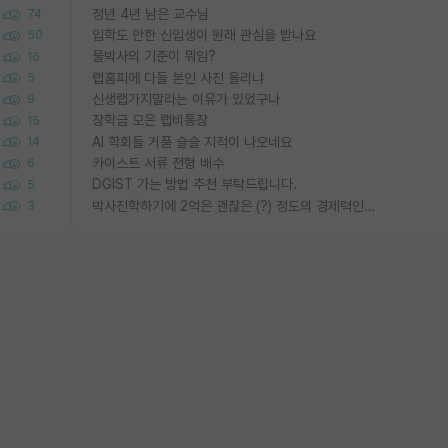
정년 4년 남은 교수님
74
입학도 안한 신입생이 원래 관심을 받나요
50
물박사의 기준이 뭐임?
16
랩홈피에 다들 본인 사진 올리냐
5
신생랩가지말라는 이유가 있었구나
9
장학금 모은 랩비통장
15
AI 학회들 거품 슬슬 지적이 나오네요
14
카이스트 서류 전형 배수
6
DGIST 가는 방법 추천 부탁드립니다.
5
박사진학하기에 2억은 괜찮은 (?) 정도의 경제력인가요
3