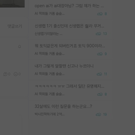
open ai가 ai대장아님? 그럼 쟤가 하는 말이 다 맞겠네
AI 학회들 거품 슬슬 지적이 나오네요
8
신생랩 1기 출신인데 신생랩은 줠라 무거운 바벨 같은거임. 들면 대박인데 못들면 깔려 죽음. 아무도 알려주지 않는 환경에서 자생해야하지만, 일단 살아남았다면 그 어떤 사람보다 악착같고 생존력 높은 사람으로 거듭날 수 있음
댓글쓰기
신생랩가지말라는 이유가 있었구나
13
뭐 토익같은게 되버린거죠 토익 900이라고 영어잘하는건 아닙니다만 잘하는사람은 다 900을 넘는 그런
AI 학회들 거품 슬슬 지적이 나오네요
9
내가 그렇게 말할땐 신고나 누르더니
AI 학회들 거품 슬슬 지적이 나오네요
0
0
0
11
ㅋㅋㅋㅋㅋㅋ ㅠㅠ 그래서 일단 유명해지는게 중요한거같습니다
AI 학회들 거품 슬슬 지적이 나오네요
8
32살에도 이런 질문을 하는군요...?
박사진학하기에 2억은 괜찮은 (?) 정도의 경제력인가요
19