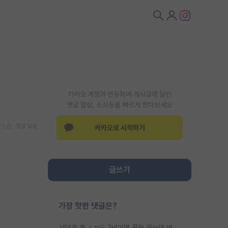
카카오 계정과 연동하여 게시글에 달린
댓글 알람, 소식등을 빠르게 받아보세요
기
댓글 알람
카카오로 시작하기
글쓰기
가장 핫한 댓글은?
서당개 개 ㅅㄲ도 3년이면 풍월 읊는데 박사 5년 이상 대리고 있으면서 물된건 교수 탓 맞는ㄱ게 거기가 서당이 아니란 소리임