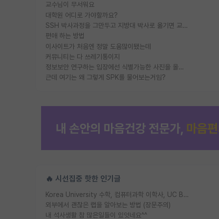
교수님이 무서워요
대학원 어디로 가야할까요?
SSH 박사과정을 그만두고 지방대 박사로 옮기면 교수의 꿈은 끝일까요?
편애 하는 방법
이사이트가 처음엔 정말 도움많이됐는데
커뮤니티는 다 쓰레기통이지
정보보안 연구하는 입장에선 식별가능한 사진을 올리는건 비추이긴함
근데 여기는 왜 그렇게 SPK를 물어보는거임?
🔥 시선집중 핫한 인기글
Korea University 수학, 컴퓨터과학 이학사, UC Berkeley 산업공학 대학원 공학박사가 되는 것은 쉽지 않겠죠?
외부에서 괜찮은 랩을 알아보는 방법 (장문주의)
내 석사생활 참 많은일들이 있엇네요^^