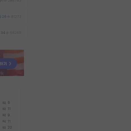
91
286743
26
81272
34
56268
9
11
9
11
20