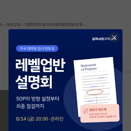
어
유학교육
이벤트
반도체 아카데미
재팬라운지 🌸
스크랩
신고하