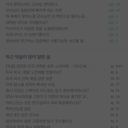
석사 받았는데도 교수랑 연락한다.
43
교수님이 슬럼프에 빠지게 되는 과정
40
왜 후배가 못하는걸 교수님은 내 책임으로 돌리는걸까요?
4
대학원 어디로 가야할까요?
4
이사이트가 처음엔 정말 도움많이됐는데
9
커뮤니티는 다 쓰레기통이지
5
정보보안 연구하는 입장에선 식별가능한 사진을 올리는건 비추이긴함
5
최근 댓글이 많이 달린 글
[무료] 2026 미국 대학원 유학 스타터팩 - 가이드북 & 합격자 컨택메일 템플릿
645
미국 박사, 정말 도전해볼 만할까요?
9
미국 박사 컨택 메일 답변 질문
10
미박 탑스쿨 유학이 빡세진 이유
17
혹시 이정도 스펙이면 어느정도 잡고 준비해야하나요?
14
SSH 박사과정을 그만두고 지방대 박사로 옮기면 교수의 꿈은 끝일까요?
20
카이스트는 모든 연구실마다 서버 제공해주나요?
15
학부신입생 질문
12
정년 4년 남은 교수님
8
알츠하이머 관련 고등학생 탐구 포트폴리오
9
연구실 학생 하나 자퇴했는데
8