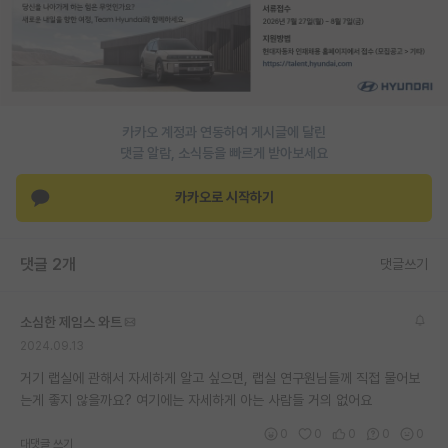
PI 전용 게시판
인문사회 계열 게시판
특수/전문대학원 게시판
카카오 계정과 연동하여 게시글에 달린
반도체/AI 게시판
댓글 알람, 소식등을 빠르게 받아보세요
장학금/장학생 게시판
카카오로 시작하기
학술 정보 게시판
댓글 2개
댓글쓰기
홍보 게시판
커리어
소심한 제임스 와트
2024.09.13
유학교육
거기 랩실에 관해서 자세하게 알고 싶으면, 랩실 연구원님들께 직접 물어보
이벤트
는게 좋지 않을까요? 여기에는 자세하게 아는 사람들 거의 없어요
반도체 아카데미
0
0
0
0
0
대댓글 쓰기