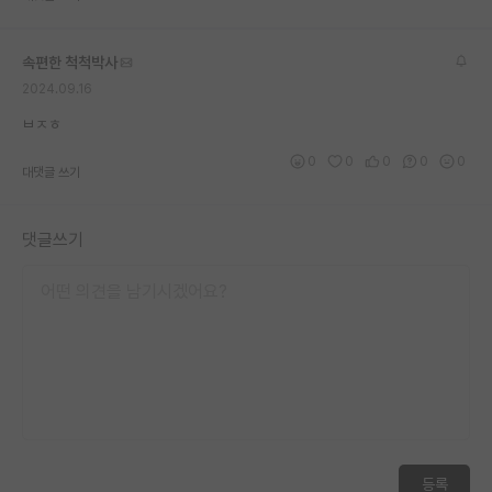
재팬라운지 🌸
속편한 척척박사
2024.09.16
ㅂㅈㅎ
0
0
0
0
0
대댓글 쓰기
댓글쓰기
등록