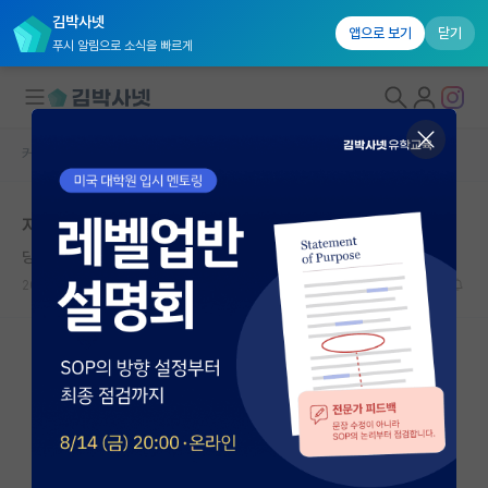
김박사넷
앱으로 보기
닫기
푸시 알림으로 소식을 빠르게
커뮤니티 홈
자유 게시판(아무개랩)
대학원생 모집
자율주행 연구실 관련 질문입니다 ~
국내대학원 정보
당당한 마르틴 하이데거
연구실&오픈랩
2024.09.13
2
2150
커뮤니티
커뮤니티 홈
전체글보기
베스트 게시판
IF 명예의전당