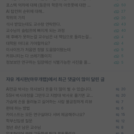
포스텍 억까에 대해 (동문의 학문적 아웃풋에 대한 반박)
50
AI 탑컨퍼 순위에 대해..
27
학위의 가치
20
석사 받았는데도 교수랑 연락한다.
43
교수님이 슬럼프에 빠지게 되는 과정
40
왜 후배가 못하는걸 교수님은 내 책임으로 돌리는걸까요?
4
대학원 어디로 가야할까요?
4
이사이트가 처음엔 정말 도움많이됐는데
9
커뮤니티는 다 쓰레기통이지
5
정보보안 연구하는 입장에선 식별가능한 사진을 올리는건 비추이긴함
5
자유 게시판(아무개랩)에서 최근 댓글이 많이 달린 글
AI전공 박사는 의사보다 돈을 더 많이 벌 수 있습니다.
20
SSH 박사과정을 그만두고 지방대 박사로 옮기면 교수의 꿈은 끝일까요?
20
가슴에 손을 올려놓고 싫어하는 사람 불공정하게 리뷰
7
편애 하는 방법
6
카이스트는 모든 연구실마다 서버 제공해주나요?
15
학부신입생 질문
12
정년 4년 남은 교수님
8
알츠하이머 관련 고등학생 탐구 포트폴리오
9