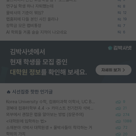
연구실 학생 하나 자퇴했는데
8
물박사의 기준이 뭐임?
12
랩홈피에 다들 본인 사진 올리냐
19
장학금 모은 랩비통장
7
AI 학회들 거품 슬슬 지적이 나오네요
6
🔥 시선집중 핫한 인기글
Korea University 수학, 컴퓨터과학 이학사, UC Berkeley 산업공학 대학원 공학박사가 되는 것은 쉽지 않겠죠?
9
경북대 컴퓨터학부 4.4 -> 카이스트 전기전자 석박사통합과정 합격
21
외부에서 괜찮은 랩을 알아보는 방법 (장문주의)
274
<대학원에 입학하는 법>
1388
소재분야 석박사 대학원생 + 물박사들이 착각하는 거
72
학위의 가치
20