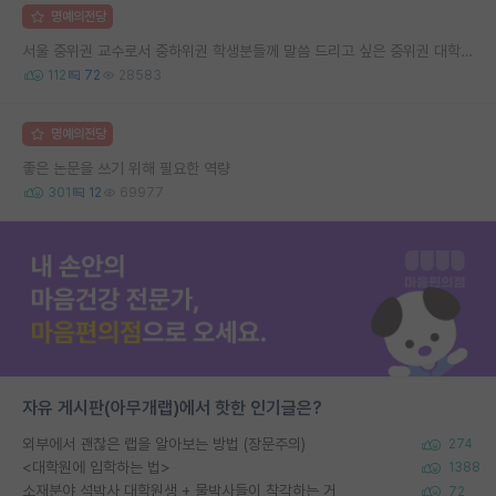
명예의전당
서울 중위권 교수로서 중하위권 학생분들께 말씀 드리고 싶은 중위권 대학 연구실의 강점
112
72
28583
명예의전당
좋은 논문을 쓰기 위해 필요한 역량
301
12
69977
자유 게시판(아무개랩)에서 핫한 인기글은?
외부에서 괜찮은 랩을 알아보는 방법 (장문주의)
274
<대학원에 입학하는 법>
1388
소재분야 석박사 대학원생 + 물박사들이 착각하는 거
72