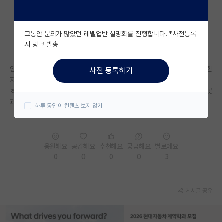
자유 게시판(아무개랩)
그동안 문의가 많았던 레벨업반 설명회를 진행합니다. *사전등록
미국 유학 게시판
시 링크 발송
미국 대학원 합격 후기 게시판
안녕하세요 자율주행 분야에 관심이 있는 학생인데, 실차를 사용하는 유명한
사전 등록하기
대학원생 모집 게시판
자율주행 랩실이 제가 알아본 바로는 서울대 ㅅㅅㅇ 교수님, 카이스트 ㄱㅅ
ㅎ, ㄱㄷㅅ 교수님 등이 있는 것으로 알고 있는데 이중에 추천해주실 만한 곳
대학원 합격 후기 게시판
과 그 이유도 알 수 있을까요?
하루 동안 이 컨텐츠 보지 않기
연구실(PI) 홍보 게시판
석박사 채용 정보 게시판
응원해요
공감해요
추천해요
궁금해요
별로에요
0
0
0
0
3
임용 정보 게시판
학부 인턴 게시판
게시글 공유
취업 게시판
임용 후기 게시판