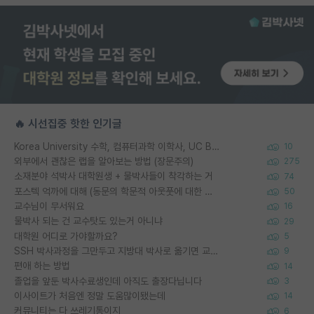
🔥 시선집중 핫한 인기글
Korea University 수학, 컴퓨터과학 이학사, UC Berkeley 산업공학 대학원 공학박사가 되는 것은 쉽지 않겠죠?
10
외부에서 괜찮은 랩을 알아보는 방법 (장문주의)
275
소재분야 석박사 대학원생 + 물박사들이 착각하는 거
74
포스텍 억까에 대해 (동문의 학문적 아웃풋에 대한 반박)
50
교수님이 무서워요
16
물박사 되는 건 교수탓도 있는거 아니냐
29
대학원 어디로 가야할까요?
5
SSH 박사과정을 그만두고 지방대 박사로 옮기면 교수의 꿈은 끝일까요?
9
편애 하는 방법
14
졸업을 앞둔 박사수료생인데 아직도 출장다닙니다
3
이사이트가 처음엔 정말 도움많이됐는데
14
커뮤니티는 다 쓰레기통이지
6