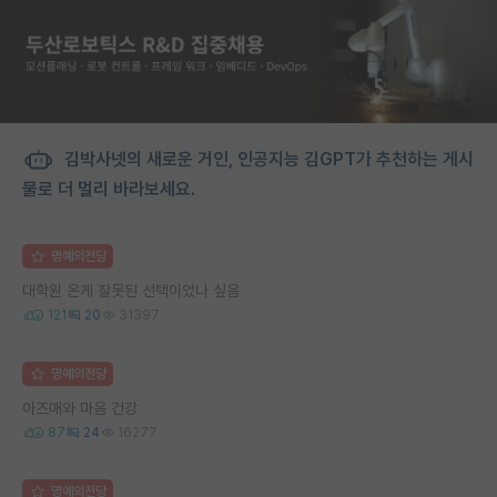
김박사넷의 새로운 거인, 인공지능 김GPT가 추천하는 게시
물로 더 멀리 바라보세요.
명예의전당
대학원 온게 잘못된 선택이었나 싶음
121
20
31397
명예의전당
아즈매와 마음 건강
87
24
16277
명예의전당