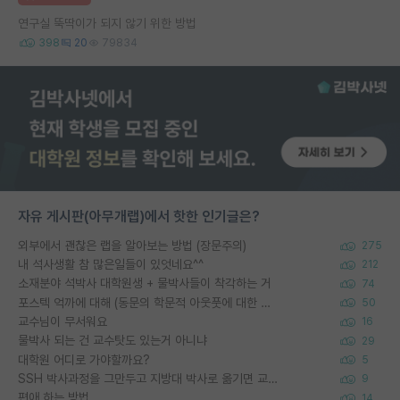
연구실 뚝딱이가 되지 않기 위한 방법
398
20
79834
자유 게시판(아무개랩)에서 핫한 인기글은?
외부에서 괜찮은 랩을 알아보는 방법 (장문주의)
275
내 석사생활 참 많은일들이 있엇네요^^
212
소재분야 석박사 대학원생 + 물박사들이 착각하는 거
74
포스텍 억까에 대해 (동문의 학문적 아웃풋에 대한 반박)
50
교수님이 무서워요
16
물박사 되는 건 교수탓도 있는거 아니냐
29
대학원 어디로 가야할까요?
5
SSH 박사과정을 그만두고 지방대 박사로 옮기면 교수의 꿈은 끝일까요?
9
편애 하는 방법
14