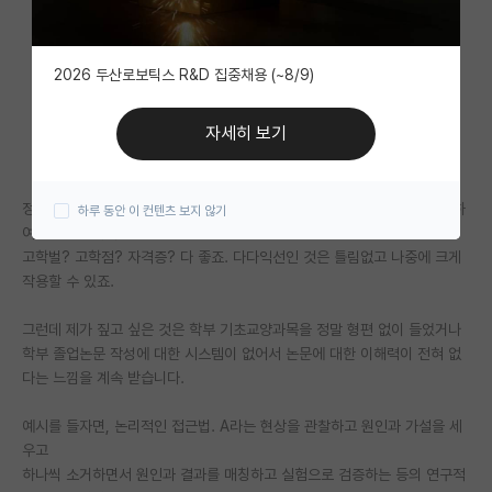
자유 게시판(아무개랩)
2026 두산로보틱스 R&D 집중채용 (~8/9)
미국 유학 게시판
미국 대학원 합격 후기 게시판
자세히 보기
대학원생 모집 게시판
정말 다양한 학교에서 진학한 석박사과정 학생들을 지도해본 경험에 기반하
하루 동안 이 컨텐츠 보지 않기
대학원 합격 후기 게시판
여 말씀드립니다.
고학벌? 고학점? 자격증? 다 좋죠. 다다익선인 것은 틀림없고 나중에 크게
연구실(PI) 홍보 게시판
작용할 수 있죠.
석박사 채용 정보 게시판
그런데 제가 짚고 싶은 것은 학부 기초교양과목을 정말 형편 없이 들었거나
임용 정보 게시판
학부 졸업논문 작성에 대한 시스템이 없어서 논문에 대한 이해력이 전혀 없
다는 느낌을 계속 받습니다.
학부 인턴 게시판
예시를 들자면, 논리적인 접근법. A라는 현상을 관찰하고 원인과 가설을 세
취업 게시판
우고
하나씩 소거하면서 원인과 결과를 매칭하고 실험으로 검증하는 등의 연구적
임용 후기 게시판