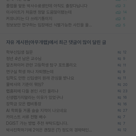
졸업을 앞둔 박사수료생인데 아직도 출장다닙니다
3
이사이트가 처음엔 정말 도움많이됐는데
14
커뮤니티는 다 쓰레기통이지
6
정보보안 연구하는 입장에선 식별가능한 사진을 올리는건 비추이긴함
5
자유 게시판(아무개랩)에서 최근 댓글이 많이 달린 글
학부신입생 질문
12
정년 4년 남은 교수님
9
알츠하이머 관련 고등학생 탐구 포트폴리오
11
연구실 학생 하나 자퇴했는데
9
입학도 안한 신입생이 원래 관심을 받나요
11
물박사의 기준이 뭐임?
20
랩홈피에 다들 본인 사진 올리냐
23
신생랩가지말라는 이유가 있었구나
16
장학금 모은 랩비통장
16
AI 학회들 거품 슬슬 지적이 나오네요
27
카이스트 서류 전형 배수
7
DGIST 가는 방법 추천 부탁드립니다.
7
박사진학하기에 2억은 괜찮은 (?) 정도의 경제력인가요
12