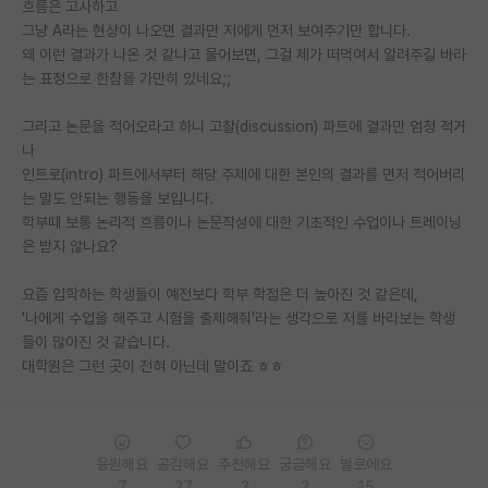
흐름은 고사하고
그냥 A라는 현상이 나오면 결과만 저에게 먼저 보여주기만 합니다.
PI 전용 게시판
왜 이런 결과가 나온 것 같냐고 물어보면, 그걸 제가 떠먹여서 알려주길 바라
인문사회 계열 게시판
는 표정으로 한참을 가만히 있네요;;
특수/전문대학원 게시판
그리고 논문을 적어오라고 하니 고찰(discussion) 파트에 결과만 엄청 적거
나
반도체/AI 게시판
인트로(intro) 파트에서부터 해당 주제에 대한 본인의 결과를 먼저 적어버리
는 말도 안되는 행동을 보입니다.
장학금/장학생 게시판
학부때 보통 논리적 흐름이나 논문작성에 대한 기초적인 수업이나 트레이닝
은 받지 않나요?
학술 정보 게시판
요즘 입학하는 학생들이 예전보다 학부 학점은 더 높아진 것 같은데,
홍보 게시판
'나에게 수업을 해주고 시험을 출제해줘'라는 생각으로 저를 바라보는 학생
커리어
들이 많아진 것 같습니다.
대학원은 그런 곳이 전혀 아닌데 말이죠 ㅎㅎ
유학교육
이벤트
응원해요
공감해요
추천해요
궁금해요
별로에요
반도체 아카데미
7
27
3
2
15