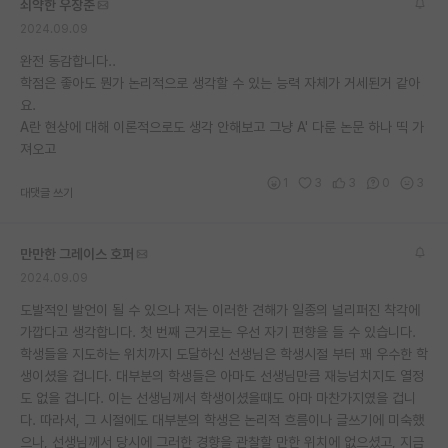
쇠약한 우장춘
2024.09.09
완전 동감합니다..
학점은 좋아도 뭔가 논리적으로 생각할 수 있는 능력 자체가 거세된거 같아
요.
A란 현상에 대해 이론적으로도 생각 안해보고 그냥 A' 다룬 논문 하나 띡 가
져오고
1
3
3
0
3
대댓글 쓰기
만만한 그레이스 호퍼
2024.09.09
도발적인 발언이 될 수 있으나 저는 이러한 견해가 일종의 널리퍼진 착각에
가깝다고 생각합니다. 첫 번째 근거로는 우선 자기 편향을 들 수 있습니다.
학생들을 지도하는 위치까지 도달하신 선생님은 학생시절 부터 꽤 우수한 학
생이셨을 겁니다. 대부분의 학생들은 아마도 선생님만큼 재능넘치지도 열정
도 없을 겁니다. 이는 선생님께서 학생이셨을때도 아마 마찬가지였을 겁니
다. 따라서, 그 시절에도 대부분의 학생은 논리적 흐름이나 글쓰기에 미숙했
으나, 선생님께서 당시에 그러한 경향을 관찰할 만한 위치에 없으셨고, 지금