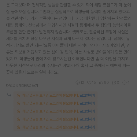
은 그때보다 더 전체적인 샘플을 관찰할 수 있게 되어 해당 트렌드가 더 눈에
잘 들어오실 겁니다.두번째는 실질적으로 학생들의 능력이 떨어지고 있다고
볼 객관적인 근거가 부족하다는 점입니다. 지금 대학원에 입학하는 학생들의
대입 통계와, 선생님께서 대입하시던 시절의 통계에서 두 집단의 능력차이를
추론할 만한 근거가 발견되지 않습니다. 셋째로는, 말씀하신 주장이 사실은
세대를 거치며 항상 나오던 지적과 크게 다르지 않다는 점입니다. 폼페이 유
적지에서도 발견 되는 '요즘 아이들'에 대한 지적이 언제나 사실이었다면, 인
류는 퇴보를 거듭하고 있는 셈이 될 텐데, 이는 사실로 받아들이기 힘든 면이
있지요. 학생들이 맘에 차지 않으시는건 이해합니다만 좀 더 애정을 가지고
따듯한 시선으로 바라봐 주시는건 어떨지요? 혹시 그 중에서도 예쁘게 피는
꽃이 있을지 모르는 일이니까요.
12
15
90
0
4
대댓글 5개
대댓글 쓰기
해당 댓글을 보려면 로그인이 필요합니다.
로그인하기
해당 댓글을 보려면 로그인이 필요합니다.
로그인하기
해당 댓글을 보려면 로그인이 필요합니다.
로그인하기
해당 댓글을 보려면 로그인이 필요합니다.
로그인하기
해당 댓글을 보려면 로그인이 필요합니다.
로그인하기