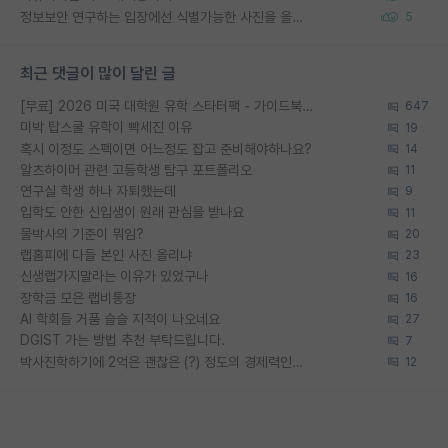
정보보안 연구하는 입장에선 식별가능한 사진을 올리는건 비추이긴함
5
최근 댓글이 많이 달린 글
[무료] 2026 미국 대학원 유학 스타터팩 - 가이드북 & 합격자 컨택메일 템플릿
647
미박 탑스쿨 유학이 빡세진 이유
19
혹시 이정도 스펙이면 어느정도 잡고 준비해야하나요?
14
알츠하이머 관련 고등학생 탐구 포트폴리오
11
연구실 학생 하나 자퇴했는데
9
입학도 안한 신입생이 원래 관심을 받나요
11
물박사의 기준이 뭐임?
20
랩홈피에 다들 본인 사진 올리냐
23
신생랩가지말라는 이유가 있었구나
16
장학금 모은 랩비통장
16
AI 학회들 거품 슬슬 지적이 나오네요
27
DGIST 가는 방법 추천 부탁드립니다.
7
박사진학하기에 2억은 괜찮은 (?) 정도의 경제력인가요
12