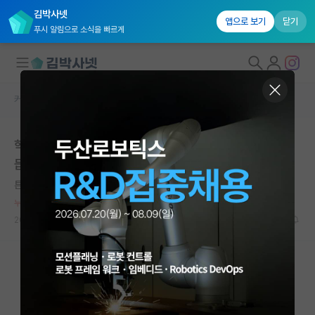
김박사넷
앱으로 보기
닫기
푸시 알림으로 소식을 빠르게
커뮤니티 홈
자유 게시판(아무개랩)
대학원생 모집
학부 기초교육(논문작성)이 무너지고 있다는 생각이 많이
국내대학원 정보
듭니다.
연구실&오픈랩
튼튼한 알프레드 노벨
커뮤니티
누적 신고가 50개 이상인 사용자입니다.
2024.09.08
41
8935
커뮤니티 홈
전체글보기
베스트 게시판
IF 명예의전당