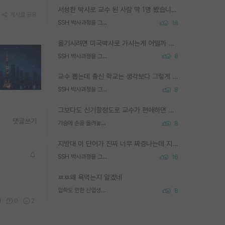
서성한 박사로 교수 된 사람 딱 1명 봤습니다. 근데 지방대 박사로 교수된 거는 기적이 일어나야되요. 서성한 학부부터여도 빡센게 교수임용일텐데 지방대박사로 무슨 교수가 되나요...... 중소기업/중견기업 팀장급/연구소장급이나 될거 같네요.
게시글 공유
SSH 박사과정을 그만두고 지방대 박사로 옮기면 교수의 꿈은 끝일까요?
18
옮기시려면 미국박사로 가시는게 어떨까 싶네요. 교수가 꿈이면 미국박사 하고 미국교수 까지 같이 노리시는게 기회가 많지 않을까요?
SSH 박사과정을 그만두고 지방대 박사로 옮기면 교수의 꿈은 끝일까요?
8
교수 뽑는데 출신 학교는 생각보다 그렇게 안 봄. 앞으로는 더 안 보게 될거임. 박사는 어디서 진행해도 됨. 단, 제대로 쌓고 좋은 실적 만들 수 있다면. 그런데 지방대는 그럴 가능성이 지극히 낮음. 나만 열심히 잘 하면 된다? 인간은 주변 환경에 지배되는 나약한 존재임. 주변의 지방대 대학원생과 섞이고 지방 특유의 여유로움 또는 나쁘게 얘기해서 나태함에 젖어 살다보면 교수의 꿈 자체를 잊어버리게 될 가능성도 있음. 주변 환경이 70~80%임.
SSH 박사과정을 그만두고 지방대 박사로 옮기면 교수의 꿈은 끝일까요?
8
그보다도 신기할정도로 교수가 편애하면 그사람만 논문이 되더라구요 내용이 다른 사람보다 허접해도요
댓글쓰기
가슴에 손을 올려놓고 싫어하는 사람 불공정하게 리뷰
8
지방대 이 단어가 진짜 너무 짜증나는데 지방대면 다 그냥 쓰레기인가요? 무슨 말 같지도 않은 댓글들이 있는건지??? 지방에도 충분히 좋은 대학 많고 충분히 잘하는 교수님들 많습니다 포항공대 4개 IST 대표 지거국들 여기 모두 다 지방에 있고 여기 출신들 중에 교수하는 분들 적지 않습니다 지거국 출신이 무슨 교수를 하냐?라고 생각할 사람들 많은데 상위 대표 지거국에 아웃라이어들 많습니다 결국 개인의 연구역량과 실적이 중요합니다 이 역량을 펼치는데 있어서 지도교수와의 합도 중요합니다. 그리고 경력이 필요하면 해외포닥까지 다녀오세요
SSH 박사과정을 그만두고 지방대 박사로 옮기면 교수의 꿈은 끝일까요?
16
ㅉㅉ왜 욕먹는지 알겠네
입학도 안한 신입생이 원래 관심을 받나요
8
1
0
2