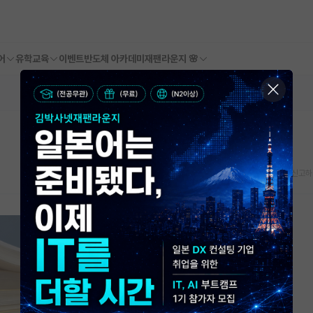
어
유학교육
이벤트
반도체 아카데미
재팬라운지 🌸
스크랩
신고하