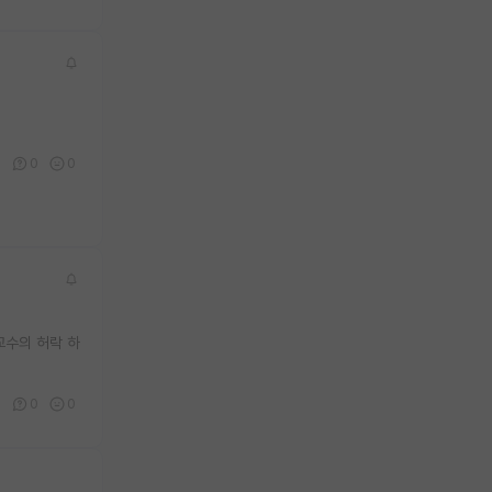
1
0
0
교수의 허락 하
6
0
0