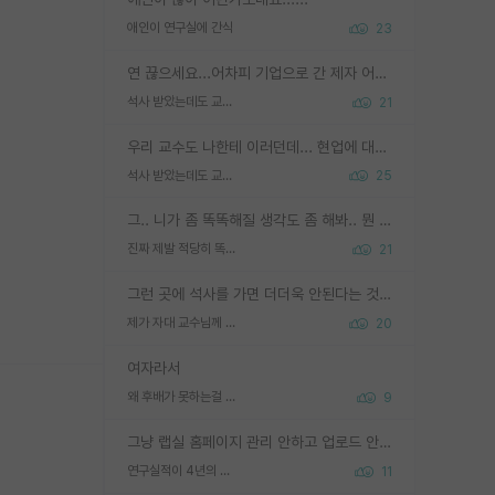
애인이 연구실에 간식
23
연 끊으세요...어차피 기업으로 간 제자 어떻게 못합니다. 기업에서는 교수들 사기꾼으로 보는 시선도 강하고, 앞에서나 교수님하고 떠받들어주지 많이 무시합니다. 영향력도 0에 수렴합니다. 그리고 생각해보십시오. 석사로 기업간 제자가 무슨 힘이 있다고 과제를 달라고 합니까? 말만 교수지 무능력자라고 생각합니다. 세금이 아깝습니다.
석사 받았는데도 교수랑 연락한다.
21
우리 교수도 나한테 이러던데... 현업에 대해 이해가 전혀 없고, 자기 말이면 다 되는 줄 알고. 학위동안 지도는 커녕 잡일만 시켜놓고 이제와서 주기적으로 연락 없으면 싸가지 없는 제자가 되버림.
석사 받았는데도 교수랑 연락한다.
25
그.. 니가 좀 똑똑해질 생각도 좀 해봐.. 뭔 연구를 선배랑 계속 같이할 생각을하냐 박사과정이
진짜 제발 적당히 똑똑한 박사과정이라도 위에 있었으면..
21
그런 곳에 석사를 가면 더더욱 안된다는 것을 깨달으시면 된겁니다!
제가 자대 교수님께 무례하게 행동한 걸까요?
20
여자라서
왜 후배가 못하는걸 교수님은 내 책임으로 돌리는걸까요?
9
그냥 랩실 홈페이지 관리 안하고 업로드 안한거 아님?
연구실적이 4년의 공백이 있는거 어떻게 생각하냐
11