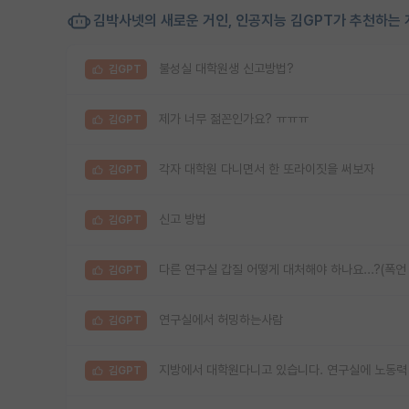
김박사넷의 새로운 거인, 인공지능 김GPT가 추천하는 
불성실 대학원생 신고방법?
김GPT
제가 너무 젊꼰인가요? ㅠㅠㅠ
김GPT
각자 대학원 다니면서 한 또라이짓을 써보자
김GPT
신고 방법
김GPT
다른 연구실 갑질 어떻게 대처해야 하나요...?(폭언
김GPT
연구실에서 허밍하는사람
김GPT
지방에서 대학원다니고 있습니다. 연구실에 노동력
김GPT