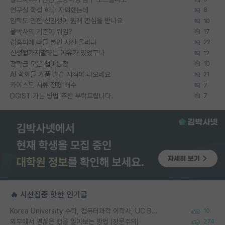
연구실 학생 하나 자퇴했는데
8
입학도 안한 신입생이 원래 관심을 받나요
10
물박사의 기준이 뭐임?
17
랩홈피에 다들 본인 사진 올리냐
22
신생랩가지말라는 이유가 있었구나
12
장학금 모은 랩비통장
10
AI 학회들 거품 슬슬 지적이 나오네요
21
카이스트 서류 전형 배수
7
DGIST 가는 방법 추천 부탁드립니다.
7
🔥 시선집중 핫한 인기글
Korea University 수학, 컴퓨터과학 이학사, UC Berkeley 산업공학 대학원 공학박사가 되는 것은 쉽지 않겠죠?
10
외부에서 괜찮은 랩을 알아보는 방법 (장문주의)
274