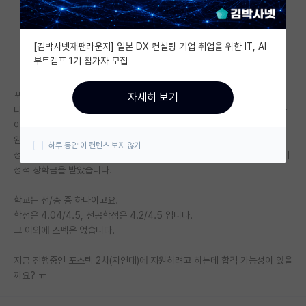
자유 게시판(아무개랩)
[김박사넷재팬라운지] 일본 DX 컨설팅 기업 취업을 위한 IT, AI
미국 유학 게시판
부트캠프 1기 참가자 모집
미국 대학원 합격 후기 게시판
포스텍은 석차 기재가 의무인 것으로 알고 있습니다.
자세히 보기
대학원생 모집 게시판
다만, 제가 한 학기를 완전히 망친 적이 있고, 제가 졸업한 학기에 학생수가
이상하게 적어서요.. 등수가 7/32 나왔습니다.
대학원 합격 후기 게시판
완전 망친 한 학기를 제외하고는 학기마다 1~5등 왔다갔다 했습니다.
하루 동안 이 컨텐츠 보지 않기
성적으로만 전액 장학금도 3번 정도 받았고, 망친 학기 제외 하고는 매 학기
연구실(PI) 홍보 게시판
성적 장학금을 받았습니다.
석박사 채용 정보 게시판
학교는 전/충 중 하나이고요.
학점은 4.04/4.5, 전공학점은 4.2/4.5 입니다.
임용 정보 게시판
그 이외에 스펙은 없습니다.
학부 인턴 게시판
지금 진행중인 포스텍 2차(자연대)에 지원하려고 하는데 합격 가능성이 있을
취업 게시판
까요? ㅠ
임용 후기 게시판