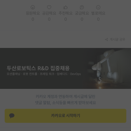
PI 전용 게시판
응원해요
공감해요
추천해요
궁금해요
별로에요
0
0
0
0
0
인문사회 계열 게시판
특수/전문대학원 게시판
게시글 공유
반도체/AI 게시판
장학금/장학생 게시판
학술 정보 게시판
홍보 게시판
커리어
카카오 계정과 연동하여 게시글에 달린
유학교육
댓글 알람, 소식등을 빠르게 받아보세요
이벤트
카카오로 시작하기
반도체 아카데미