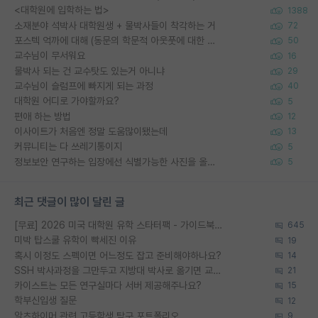
<대학원에 입학하는 법>
1388
소재분야 석박사 대학원생 + 물박사들이 착각하는 거
72
포스텍 억까에 대해 (동문의 학문적 아웃풋에 대한 반박)
50
교수님이 무서워요
16
물박사 되는 건 교수탓도 있는거 아니냐
29
교수님이 슬럼프에 빠지게 되는 과정
40
대학원 어디로 가야할까요?
5
편애 하는 방법
12
이사이트가 처음엔 정말 도움많이됐는데
13
커뮤니티는 다 쓰레기통이지
5
정보보안 연구하는 입장에선 식별가능한 사진을 올리는건 비추이긴함
5
최근 댓글이 많이 달린 글
[무료] 2026 미국 대학원 유학 스타터팩 - 가이드북 & 합격자 컨택메일 템플릿
645
미박 탑스쿨 유학이 빡세진 이유
19
혹시 이정도 스펙이면 어느정도 잡고 준비해야하나요?
14
SSH 박사과정을 그만두고 지방대 박사로 옮기면 교수의 꿈은 끝일까요?
21
카이스트는 모든 연구실마다 서버 제공해주나요?
15
학부신입생 질문
12
알츠하이머 관련 고등학생 탐구 포트폴리오
9