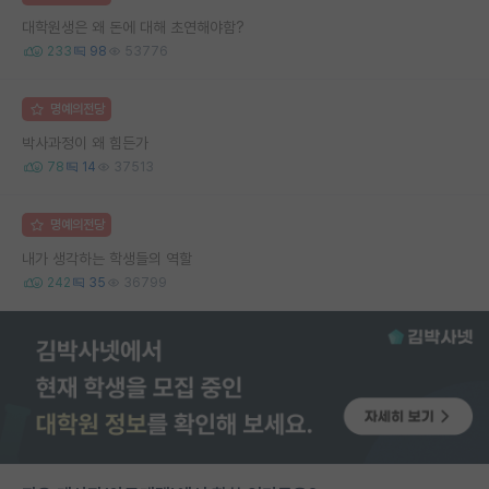
대학원생은 왜 돈에 대해 초연해야함?
233
98
53776
명예의전당
박사과정이 왜 힘든가
78
14
37513
명예의전당
내가 생각하는 학생들의 역할
242
35
36799