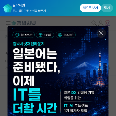
김박사넷
앱으로 보기
닫기
푸시 알림으로 소식을 빠르게
커뮤니티 홈
자유 게시판(아무개랩)
대학원생 모집
포스텍 서류 합격 가능성 봐주세요 ㅠ
국내대학원 정보
대담한 어니스트 러더퍼드
연구실&오픈랩
2024.09.04
5
2355
커뮤니티
커뮤니티 홈
전체글보기
베스트 게시판
IF 명예의전당