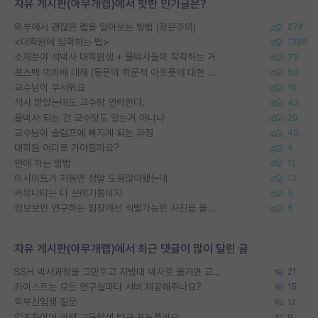
자유 게시판(아무개랩)에서 핫한 인기글은?
외부에서 괜찮은 랩을 알아보는 방법 (장문주의)
274
<대학원에 입학하는 법>
1388
소재분야 석박사 대학원생 + 물박사들이 착각하는 거
72
포스텍 억까에 대해 (동문의 학문적 아웃풋에 대한 반박)
50
교수님이 무서워요
16
석사 받았는데도 교수랑 연락한다.
43
물박사 되는 건 교수탓도 있는거 아니냐
29
교수님이 슬럼프에 빠지게 되는 과정
40
대학원 어디로 가야할까요?
5
편애 하는 방법
12
이사이트가 처음엔 정말 도움많이됐는데
13
커뮤니티는 다 쓰레기통이지
5
정보보안 연구하는 입장에선 식별가능한 사진을 올리는건 비추이긴함
5
자유 게시판(아무개랩)에서 최근 댓글이 많이 달린 글
SSH 박사과정을 그만두고 지방대 박사로 옮기면 교수의 꿈은 끝일까요?
21
카이스트는 모든 연구실마다 서버 제공해주나요?
15
학부신입생 질문
12
알츠하이머 관련 고등학생 탐구 포트폴리오
9