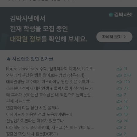
🔥 시선집중 핫한 인기글
Korea University 수학, 컴퓨터과학 이학사, UC Berkeley 산업공학 대학원 공학박사가 되는 것은 쉽지 않겠죠?
11
외부에서 괜찮은 랩을 알아보는 방법 (장문주의)
278
대학원생들 교수에게 가스라이팅 당한 것은 이해가 갑니다. 안타깝네요.
120
소재분야 석박사 대학원생 + 물박사들이 착각하는 거
77
왜 후배가 못하는걸 교수님은 내 책임으로 돌리는걸까요?
7
편애 하는 방법
17
랩홈피에 다들 본인 사진 올리냐
13
이사이트가 처음엔 정말 도움많이됐는데
16
신생랩가지말라는 이유가 있었구나
20
타대학원 컨텍 준비중인데, 지도교수님께는 언제 말씀드려야 할까요?
2
정출연 학연 박사 질문(DGIST)
2