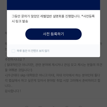
자유 게시판(아무개랩)
그동안 문의가 많았던 레벨업반 설명회를 진행합니다. *사전등록
미국 유학 게시판
시 링크 발송
미국 대학원 합격 후기 게시판
제약 r&D 희망하는 학부생입니다.
사전 등록하기
대학원생 모집 게시판
채용공고들 보면서 유기,의약합성이랑 의약품 분석법 개발 및 validation하
대학원 합격 후기 게시판
는 분석 연구직 모두 흥미가 가서,
하루 동안 이 컨텐츠 보지 않기
그래도 취업쪽으로 봤을때 더 유리한 쪽으로 선택하려고 하는데, 어느쪽을
연구실(PI) 홍보 게시판
추천하시나요 ?
( 절대적인건 아니지만, 관련 분야에 계시거나 관심 갖고 계시는 분들의 의견
석박사 채용 정보 게시판
을 여쭤본 것입니다 !)
+}두군데다 skp 대학원은 아니고 타대, 자대 각각에서 하는 분야인데 둘다
임용 정보 게시판
각 랩실에서 하고 싶은게 있어서 분야랑 취업 시장 고려해서 준비하려고 합
학부 인턴 게시판
니다..
감사합니다 !
취업 게시판
임용 후기 게시판