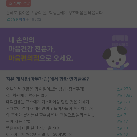
명예의전당
올해도 찾아온 스승의 날, 학생들에게 부끄러움을 배웁니다
89
8
16502
자유 게시판(아무개랩)에서 핫한 인기글은?
외부에서 괜찮은 랩을 알아보는 방법 (장문주의)
278
<대학원에 입학하는 법>
1388
대학원생들 교수에게 가스라이팅 당한 것은 이해가 갑니다. 안타깝네요.
120
소재분야 석박사 대학원생 + 물박사들이 착각하는 거
77
왜 후배가 못하는걸 교수님은 내 책임으로 돌리는걸까요?
7
편애 하는 방법
17
랩홈피에 다들 본인 사진 올리냐
13
이사이트가 처음엔 정말 도움많이됐는데
16