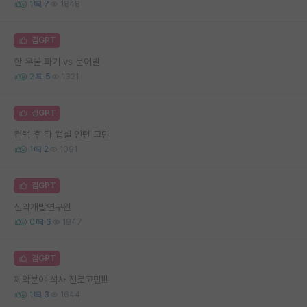
1
7
1848
김GPT
한 우물 파기 vs 문어발
2
5
1321
김GPT
컨택 후 타 랩실 인턴 고민
1
2
1091
김GPT
신약개발연구원
0
6
1947
김GPT
제약분야 석사 진로고민!!!
1
3
1644