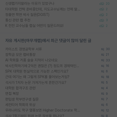
신생랩가지말라는 이유가 있었구나
20
타대학원 컨텍 준비중인데, 지도교수님께는 언제 말씀드려야 할까요?
2
정출연 학연 박사 질문(DGIST)
2
통신 관련 랩 추천
3
K 전전 교수님들 랩실 어떤지 질문드려요!
2
자유 게시판(아무개랩)에서 최근 댓글이 많이 달린 글
카이스트 경영공학부 서류
30
장학금 모은 랩비통장
21
AI 학회들 거품 슬슬 지적이 나오네요
33
박사진학하기에 2억은 괜찮은 (?) 정도의 경제력인가요
16
SPK 대학원 현실적으로 가능한 스펙인가요?
6
근데 여기는 왜 그렇게 SPK를 물어보는거임?
18
석사가 1저자 논문 가져가는게 흔한건가요?
5
대학원 합격구조 관련
4
면접 복장
9
편입생 학부연구생 질문
7
세컨티어 학회의 위상
6
우리나라도 학구 열풍보면 Higher Doctorate 학위가 필요하다고 봅니다.
12
석사 1학기부터 원래 논문 작성을 하나요?
8