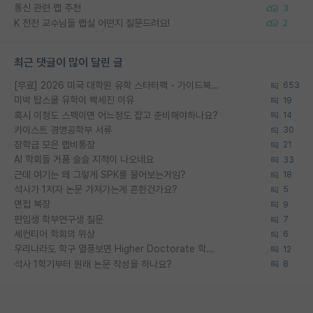
통신 관련 랩 추천
3
K 전전 교수님들 랩실 어떤지 질문드려요!
2
최근 댓글이 많이 달린 글
[무료] 2026 미국 대학원 유학 스타터팩 - 가이드북 & 합격자 컨택메일 템플릿
653
미박 탑스쿨 유학이 빡세진 이유
19
혹시 이정도 스펙이면 어느정도 잡고 준비해야하나요?
14
카이스트 경영공학부 서류
30
장학금 모은 랩비통장
21
AI 학회들 거품 슬슬 지적이 나오네요
33
근데 여기는 왜 그렇게 SPK를 물어보는거임?
18
석사가 1저자 논문 가져가는게 흔한건가요?
5
면접 복장
9
편입생 학부연구생 질문
7
세컨티어 학회의 위상
6
우리나라도 학구 열풍보면 Higher Doctorate 학위가 필요하다고 봅니다.
12
석사 1학기부터 원래 논문 작성을 하나요?
8