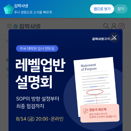
김박사넷
앱으로 보기
닫기
푸시 알림으로 소식을 빠르게
커뮤니티 홈
자유 게시판(아무개랩)
대학원생 모집
제약 취업 분야
국내대학원 정보
점잖은 마르셀 프루스트
연구실&오픈랩
2024.09.04
0
912
커뮤니티
커뮤니티 홈
전체글보기
베스트 게시판
IF 명예의전당