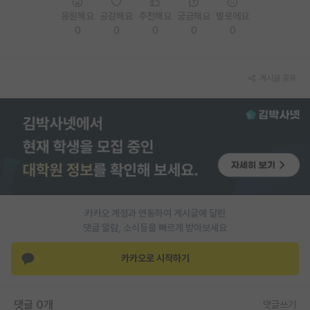
응원해요
공감해요
추천해요
궁금해요
별로에요
PI 전용 게시판
0
0
0
0
0
인문사회 계열 게시판
특수/전문대학원 게시판
게시글 공유
반도체/AI 게시판
장학금/장학생 게시판
학술 정보 게시판
홍보 게시판
카카오 계정과 연동하여 게시글에 달린
커리어
댓글 알람, 소식등을 빠르게 받아보세요
유학교육
카카오로 시작하기
이벤트
반도체 아카데미
댓글 0개
댓글쓰기