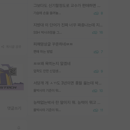
그보다도 신기할정도로 교수가 편애하면 그사람만 논문이 되더라구요 내용이 다른 사람보다 허접해도요
가슴에 손을 올려놓고 싫어하는 사람 불공정하게 리뷰
8
지방대 이 단어가 진짜 너무 짜증나는데 지방대면 다 그냥 쓰레기인가요? 무슨 말 같지도 않은 댓글들이 있는건지??? 지방에도 충분히 좋은 대학 많고 충분히 잘하는 교수님들 많습니다 포항공대 4개 IST 대표 지거국들 여기 모두 다 지방에 있고 여기 출신들 중에 교수하는 분들 적지 않습니다 지거국 출신이 무슨 교수를 하냐?라고 생각할 사람들 많은데 상위 대표 지거국에 아웃라이어들 많습니다 결국 개인의 연구역량과 실적이 중요합니다 이 역량을 펼치는데 있어서 지도교수와의 합도 중요합니다. 그리고 경력이 필요하면 해외포닥까지 다녀오세요
SSH 박사과정을 그만두고 지방대 박사로 옮기면 교수의 꿈은 끝일까요?
16
피해망상글 꾸준하네ㅉㅉ
게시글 공유
편애 하는 방법
7
ㅉㅉ왜 욕먹는지 알겠네
입학도 안한 신입생이 원래 관심을 받나요
9
서당개 개 ㅅㄲ도 3년이면 풍월 읊는데 박사 5년 이상 대리고 있으면서 물된건 교수 탓 맞는ㄱ게 거기가 서당이 아니란 소리임
물박사의 기준이 뭐임?
10
능력없는박사 란 말이지 뭐. 능력이 뭐고 능력이 있다는게 뭔지는 사람마다 기준이 다르니까 얘기해봐야 서로 자기 기준만 얘기해서 논쟁이 끝이 안나고. 주위에서 능력있고 야심있는 신입생이 교수가 유의미한 피드백을 아예 안주면서 제대로된 과제에 참여해볼 기회도 제공하지 않고 잡일 뺑뺑이만 돌려서 맨날 단순작업만 하면서 밤새다가 눈빛이 점점 죽어가는걸 본 사람은 물박사는 교수탓이라고 하고, 교수는 이것저것 알려도 주고 기회도 주고 사수 동기 붙여주면서 어떻게든 끌고가려고 하는데 본인이 매일 뺀질거리면서 출근 하는둥마는둥 하다가 기껏 와서도 폰이나 쳐다보다가 실험 망치고 저녁약속있어서 먼저 가볼게요~ 하는걸 본 사람은 물박사는 본인탓이라고 함.
댓글쓰기
물박사의 기준이 뭐임?
11