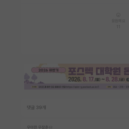
응원해요
11
댓글 39개
우아한 우장춘