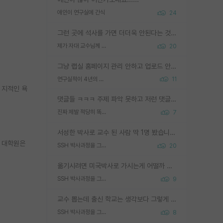
애인이 연구실에 간식
24
그런 곳에 석사를 가면 더더욱 안된다는 것을 깨달으시면 된겁니다!
제가 자대 교수님께 무례하게 행동한 걸까요?
20
그냥 랩실 홈페이지 관리 안하고 업로드 안한거 아님?
연구실적이 4년의 공백이 있는거 어떻게 생각하냐
11
 지적인 욕
댓글들 ㅋㅋㅋ 주제 파악 못하고 저런 댓글들을 쓰네. 조직에 인간이 얼마나 중요한데 걱정될 수도 있지 ㅋㅋ 본인들은 퍽이나 잘하나봐 ? 현실은 남들한테 욕 안 먹는 1인분만 하는 것도 힘들텐데 ?
진짜 제발 적당히 똑똑한 박사과정이라도 위에 있었으면..
7
서성한 박사로 교수 된 사람 딱 1명 봤습니다. 근데 지방대 박사로 교수된 거는 기적이 일어나야되요. 서성한 학부부터여도 빡센게 교수임용일텐데 지방대박사로 무슨 교수가 되나요...... 중소기업/중견기업 팀장급/연구소장급이나 될거 같네요.
울 대학원은
SSH 박사과정을 그만두고 지방대 박사로 옮기면 교수의 꿈은 끝일까요?
20
옮기시려면 미국박사로 가시는게 어떨까 싶네요. 교수가 꿈이면 미국박사 하고 미국교수 까지 같이 노리시는게 기회가 많지 않을까요?
SSH 박사과정을 그만두고 지방대 박사로 옮기면 교수의 꿈은 끝일까요?
9
교수 뽑는데 출신 학교는 생각보다 그렇게 안 봄. 앞으로는 더 안 보게 될거임. 박사는 어디서 진행해도 됨. 단, 제대로 쌓고 좋은 실적 만들 수 있다면. 그런데 지방대는 그럴 가능성이 지극히 낮음. 나만 열심히 잘 하면 된다? 인간은 주변 환경에 지배되는 나약한 존재임. 주변의 지방대 대학원생과 섞이고 지방 특유의 여유로움 또는 나쁘게 얘기해서 나태함에 젖어 살다보면 교수의 꿈 자체를 잊어버리게 될 가능성도 있음. 주변 환경이 70~80%임.
SSH 박사과정을 그만두고 지방대 박사로 옮기면 교수의 꿈은 끝일까요?
8