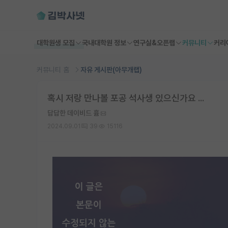
대학원생 모집
국내대학원 정보
연구실&오픈랩
커뮤니티
커리
커뮤니티 홈
자유 게시판(아무개랩)
혹시 저랑 만나볼 포공 석사생 있으신가요 ...
답답한 데이비드 흄
2024.09.01
39
15116