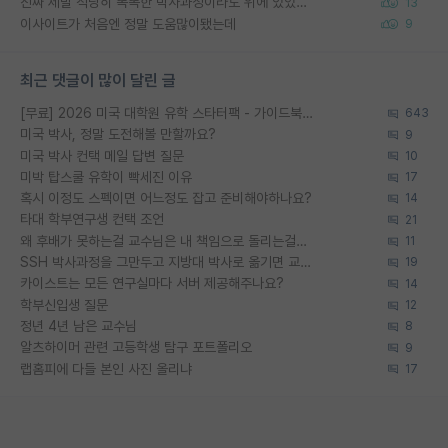
진짜 제발 적당히 똑똑한 박사과정이라도 위에 있었으면..
13
이사이트가 처음엔 정말 도움많이됐는데
9
최근 댓글이 많이 달린 글
[무료] 2026 미국 대학원 유학 스타터팩 - 가이드북 & 합격자 컨택메일 템플릿
643
미국 박사, 정말 도전해볼 만할까요?
9
미국 박사 컨택 메일 답변 질문
10
미박 탑스쿨 유학이 빡세진 이유
17
혹시 이정도 스펙이면 어느정도 잡고 준비해야하나요?
14
타대 학부연구생 컨택 조언
21
왜 후배가 못하는걸 교수님은 내 책임으로 돌리는걸까요?
11
SSH 박사과정을 그만두고 지방대 박사로 옮기면 교수의 꿈은 끝일까요?
19
카이스트는 모든 연구실마다 서버 제공해주나요?
14
학부신입생 질문
12
정년 4년 남은 교수님
8
알츠하이머 관련 고등학생 탐구 포트폴리오
9
랩홈피에 다들 본인 사진 올리냐
17