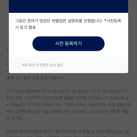
자유 게시판(아무개랩)
그동안 문의가 많았던 레벨업반 설명회를 진행합니다. *사전등록
미국 유학 게시판
시 링크 발송
미국 대학원 합격 후기 게시판
사전 등록하기
대학원생 모집 게시판
저번에 가고싶었던 교수님께 컨택메일 보냈었는데
대학원 합격 후기 게시판
교수님께서
하루 동안 이 컨텐츠 보지 않기
내가 27년 2월 정년퇴직이므로 25년 3월 시작인 대학원생을 더이상 받지
연구실(PI) 홍보 게시판
않습니다. 좋은 곳을 찾길 바랍니다.
석박사 채용 정보 게시판
이러시길래 글읽어주셔수서 감사하다는 글 보내고 마무리 되는가했습니다.
임용 정보 게시판
한달 이후, 지금까지 다른교수님께 보냈던 컨택들 보다보니 그 교수님께 감
사 메일글이 안가있던거였습니다.. 그래서 늦어서 죄송하다는 글과 글읽어주
학부 인턴 게시판
셔서 감사하다는글을 오늘 아침에 다시 보냈는데.. 교수님한테 이렇게 메일
이 왔어요..
취업 게시판
이번에 연구비 상황이 갑자기 좋아져서 1명 더 받을 수 있게 되었습니다. 원
임용 후기 게시판