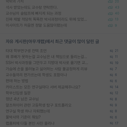
학위의 가치
20
석사 받았는데도 교수랑 연락한다.
43
교수님이 슬럼프에 빠지게 되는 과정
40
진짜 제발 적당히 똑똑한 박사과정이라도 위에 있었으면..
13
이사이트가 처음엔 정말 도움많이됐는데
9
자유 게시판(아무개랩)에서 최근 댓글이 많이 달린 글
타대 학부연구생 컨택 조언
21
왜 후배가 못하는걸 교수님은 내 책임으로 돌리는걸까요?
11
SSH 박사과정을 그만두고 지방대 박사로 옮기면 교수의 꿈은 끝일까요?
19
가슴에 손을 올려놓고 싫어하는 사람 불공정하게 리뷰
7
교수들끼리 편가르는데 학생도 포함이냐
6
편애 하는 방법
6
카이스트는 모든 연구실마다 서버 제공해주나요?
14
학부신입생 질문
12
정년 4년 남은 교수님
8
알츠하이머 관련 고등학생 탐구 포트폴리오
9
연구실 학생 하나 자퇴했는데
8
물박사의 기준이 뭐임?
6
랩홈피에 다들 본인 사진 올리냐
17