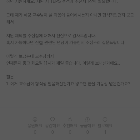
하면 지원하세요. 지원 시 TEPS 성적과 추천서 1장이 필요합니다.
PI 전용 게시판
근데 제가 해당 교수님이 날 마음에 들어하시는지 아니면 형식적인건지 궁금
해서
인문사회 계열 게시판
특수/전문대학원 게시판
지원 제의를 주심점에 대해서 진심으로 감사드립니다.
혹시 가능하다면 진핟 관련된 면담이 가능한지 조심스레 질문드립니다.
반도체/AI 게시판
이렇게 보냈는데 교수님께서
장학금/장학생 게시판
언제든지 좋고 화요일 11시가 제일 좋습니다. 이렇게 보내신거에요..
학술 정보 게시판
질문
1. 이거 교수님이 형식상 말씀하신건가요 넣으면 붙을 가능성 넢은건가요?
홍보 게시판
커리어
유학교육
이벤트
응원해요
공감해요
추천해요
궁금해요
별로에요
0
0
0
0
1
반도체 아카데미