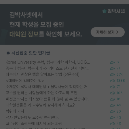
🔥 시선집중 핫한 인기글
Korea University 수학, 컴퓨터과학 이학사, UC Berkeley 산업공학 대학원 공학박사가 되는 것은 쉽지 않겠죠?
6
경북대 컴퓨터학부 4.4 -> 카이스트 전기전자 석박사통합과정 합격
21
외부에서 괜찮은 랩을 알아보는 방법 (장문주의)
274
<대학원에 입학하는 법>
1388
소재분야 석박사 대학원생 + 물박사들이 착각하는 거
71
교수를 원하는 사람들에게 하는 아조씨의 조언
106
AI전공 박사는 의사보다 돈을 더 많이 벌 수 있습니다.
16
대학원생들은 왜 교수님께 감사해야 하나요?
49
학위의 가치
20
석사 받았는데도 교수랑 연락한다.
43
교수님이 슬럼프에 빠지게 되는 과정
40