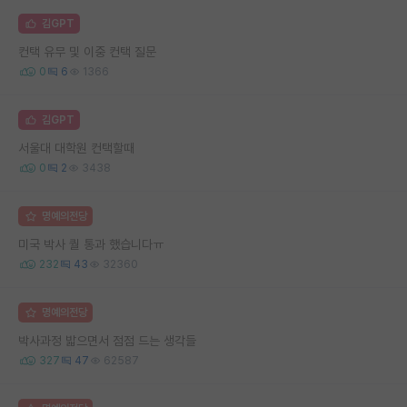
김GPT
컨택 유무 및 이중 컨택 질문
0
6
1366
김GPT
서울대 대학원 컨택할때
0
2
3438
명예의전당
미국 박사 퀄 통과 했습니다ㅠ
232
43
32360
명예의전당
박사과정 밟으면서 점점 드는 생각들
327
47
62587