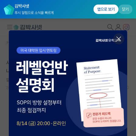
김박사넷
앱으로 보기
닫기
푸시 알림으로 소식을 빠르게
커뮤니티 홈
자유 게시판(아무개랩)
대학원생 모집
서울대 컨택 해당 내용을 고려해서 뽑힐가능성 얼마나 있
국내대학원 정보
나요?
연구실&오픈랩
깔끔한 그레이스 호퍼
커뮤니티
2024.08.28
5
2238
커뮤니티 홈
전체글보기
베스트 게시판
IF 명예의전당