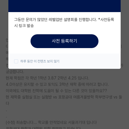
자유 게시판(아무개랩)
그동안 문의가 많았던 레벨업반 설명회를 진행합니다. *사전등록
미국 유학 게시판
시 링크 발송
미국 대학원 합격 후기 게시판
안녕하십니까 전역 29일남은 구닌입니다...ㅎㅎ
사전 등록하기
대학원생 모집 게시판
다름이 아니라 제가 2학년까지 마치고 군복무을 하러 왔는데 대학원 생각이
예전부터 있었습니다. 석박통합과정을 목표로 하고 있고요. 일단 컨텍에 관
대학원 합격 후기 게시판
해서 물어보고 싶습니다.
하루 동안 이 컨텐츠 보지 않기
컨텍은 일찍하면 일찍할수록 좋은 것인지, 아니라면 언제쯤 해야 적절한지가
연구실(PI) 홍보 게시판
궁금합니다.
현재 학점은 각 학년 1학년 3.87 2학년 4.25 입니다.
석박사 채용 정보 게시판
4.0이상은 유지할 수 있고 토익도 3학년 재학 중에 따려고 합니다.
이외에도 대학원 진학에 도움이 될 수 있는 다른 것이 있을까요??
임용 정보 게시판
현 재학중 실험실 또는 실험방 vs 포항공대 여름겨울방학 학부연구생 vs 둘
학부 인턴 게시판
다
.
취업 게시판
.
(수정) 죄송합니다... 학교를 안적었네요 서울과기대 입니다
임용 후기 게시판
포항공대 화학과 대학원 진학 희망하고 있습니다