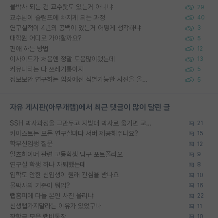
물박사 되는 건 교수탓도 있는거 아니냐
29
교수님이 슬럼프에 빠지게 되는 과정
40
연구실적이 4년의 공백이 있는거 어떻게 생각하냐
3
대학원 어디로 가야할까요?
5
편애 하는 방법
12
이사이트가 처음엔 정말 도움많이됐는데
13
커뮤니티는 다 쓰레기통이지
5
정보보안 연구하는 입장에선 식별가능한 사진을 올리는건 비추이긴함
5
자유 게시판(아무개랩)에서 최근 댓글이 많이 달린 글
SSH 박사과정을 그만두고 지방대 박사로 옮기면 교수의 꿈은 끝일까요?
21
카이스트는 모든 연구실마다 서버 제공해주나요?
15
학부신입생 질문
12
알츠하이머 관련 고등학생 탐구 포트폴리오
9
연구실 학생 하나 자퇴했는데
8
입학도 안한 신입생이 원래 관심을 받나요
10
물박사의 기준이 뭐임?
16
랩홈피에 다들 본인 사진 올리냐
22
신생랩가지말라는 이유가 있었구나
11
장학금 모은 랩비통장
10