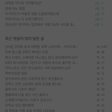
대학원 어디로 가야할까요?
5
편애 하는 방법
12
이사이트가 처음엔 정말 도움많이됐는데
13
커뮤니티는 다 쓰레기통이지
5
정보보안 연구하는 입장에선 식별가능한 사진을 올리는건 비추이긴함
5
최근 댓글이 많이 달린 글
[무료] 2026 미국 대학원 유학 스타터팩 - 가이드북 & 합격자 컨택메일 템플릿
645
미박 탑스쿨 유학이 빡세진 이유
18
혹시 이정도 스펙이면 어느정도 잡고 준비해야하나요?
14
SSH 박사과정을 그만두고 지방대 박사로 옮기면 교수의 꿈은 끝일까요?
21
카이스트는 모든 연구실마다 서버 제공해주나요?
15
학부신입생 질문
12
알츠하이머 관련 고등학생 탐구 포트폴리오
9
입학도 안한 신입생이 원래 관심을 받나요
10
물박사의 기준이 뭐임?
16
랩홈피에 다들 본인 사진 올리냐
22
신생랩가지말라는 이유가 있었구나
11
장학금 모은 랩비통장
10
AI 학회들 거품 슬슬 지적이 나오네요
14