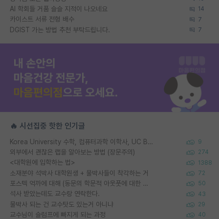
AI 학회들 거품 슬슬 지적이 나오네요
14
카이스트 서류 전형 배수
7
DGIST 가는 방법 추천 부탁드립니다.
7
🔥 시선집중 핫한 인기글
Korea University 수학, 컴퓨터과학 이학사, UC Berkeley 산업공학 대학원 공학박사가 되는 것은 쉽지 않겠죠?
9
외부에서 괜찮은 랩을 알아보는 방법 (장문주의)
274
<대학원에 입학하는 법>
1388
소재분야 석박사 대학원생 + 물박사들이 착각하는 거
72
포스텍 억까에 대해 (동문의 학문적 아웃풋에 대한 반박)
50
석사 받았는데도 교수랑 연락한다.
43
물박사 되는 건 교수탓도 있는거 아니냐
29
교수님이 슬럼프에 빠지게 되는 과정
40