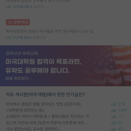
대학원에 답답한 친구들이 많이 보이네요...
308
34
64751
명예의전당
박사과정생과 프레시 박사들을 위한 연구제안서 쓰는 팁
252
43
105930
자유 게시판(아무개랩)에서 핫한 인기글은?
외부에서 괜찮은 랩을 알아보는 방법 (장문주의)
274
<대학원에 입학하는 법>
1388
소재분야 석박사 대학원생 + 물박사들이 착각하는 거
72
포스텍 억까에 대해 (동문의 학문적 아웃풋에 대한 반박)
50
석사 받았는데도 교수랑 연락한다.
43