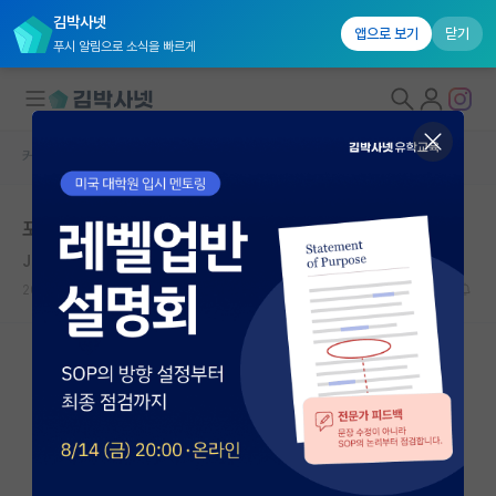
김박사넷
앱으로 보기
닫기
푸시 알림으로 소식을 빠르게
커뮤니티 홈
자유 게시판(아무개랩)
대학원생 모집
포항공대 대학원 진학에 관해서,,,
국내대학원 정보
James Parkinson
연구실&오픈랩
2020.08.01
7
9998
커뮤니티
커뮤니티 홈
전체글보기
베스트 게시판
IF 명예의전당