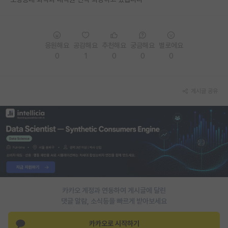
PI 전용 게시판
인문사회 계열 게시판
응원해요
공감해요
추천해요
궁금해요
별로에요
0
1
0
0
0
특수/전문대학원 게시판
반도체/AI 게시판
게시글 공유
장학금/장학생 게시판
학술 정보 게시판
홍보 게시판
커리어
유학교육
카카오 계정과 연동하여 게시글에 달린
이벤트
댓글 알람, 소식등을 빠르게 받아보세요
반도체 아카데미
카카오로 시작하기