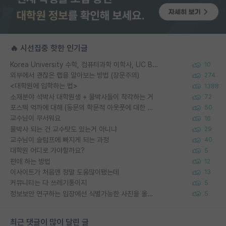
🔥 시선집중 핫한 인기글
Korea University 수학, 컴퓨터과학 이학사, UC Berkeley 산업공학 대학원 공학박사가 되는 것은 쉽지 않겠죠?
10
외부에서 괜찮은 랩을 알아보는 방법 (장문주의)
274
<대학원에 입학하는 법>
1388
소재분야 석박사 대학원생 + 물박사들이 착각하는 거
72
포스텍 억까에 대해 (동문의 학문적 아웃풋에 대한 반박)
50
교수님이 무서워요
16
물박사 되는 건 교수탓도 있는거 아니냐
29
교수님이 슬럼프에 빠지게 되는 과정
40
대학원 어디로 가야할까요?
5
편애 하는 방법
12
이사이트가 처음엔 정말 도움많이됐는데
13
커뮤니티는 다 쓰레기통이지
5
정보보안 연구하는 입장에선 식별가능한 사진을 올리는건 비추이긴함
5
최근 댓글이 많이 달린 글