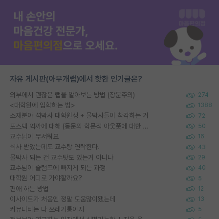
자유 게시판(아무개랩)에서 핫한 인기글은?
외부에서 괜찮은 랩을 알아보는 방법 (장문주의)
274
<대학원에 입학하는 법>
1388
소재분야 석박사 대학원생 + 물박사들이 착각하는 거
72
포스텍 억까에 대해 (동문의 학문적 아웃풋에 대한 반박)
50
교수님이 무서워요
16
석사 받았는데도 교수랑 연락한다.
43
물박사 되는 건 교수탓도 있는거 아니냐
29
교수님이 슬럼프에 빠지게 되는 과정
40
대학원 어디로 가야할까요?
5
편애 하는 방법
12
이사이트가 처음엔 정말 도움많이됐는데
13
커뮤니티는 다 쓰레기통이지
5