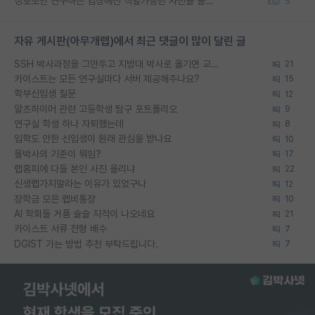
정보보안 연구하는 입장에선 식별가능한 사진을 올리는건 비추이긴함
5
자유 게시판(아무개랩)에서 최근 댓글이 많이 달린 글
SSH 박사과정을 그만두고 지방대 박사로 옮기면 교수의 꿈은 끝일까요?
21
카이스트는 모든 연구실마다 서버 제공해주나요?
15
학부신입생 질문
12
알츠하이머 관련 고등학생 탐구 포트폴리오
9
연구실 학생 하나 자퇴했는데
8
입학도 안한 신입생이 원래 관심을 받나요
10
물박사의 기준이 뭐임?
17
랩홈피에 다들 본인 사진 올리냐
22
신생랩가지말라는 이유가 있었구나
12
장학금 모은 랩비통장
10
AI 학회들 거품 슬슬 지적이 나오네요
21
카이스트 서류 전형 배수
7
DGIST 가는 방법 추천 부탁드립니다.
7