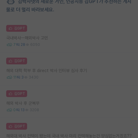
김박사넷의 새로운 거인, 인공지능 김GPT가 추천하는 게시
물로 더 멀리 바라보세요.
김GPT
국내박사ㅡ해외박사 고민
7
28
6050
김GPT
해외 대학 학부 후 direct 박사 인터뷰 심사 후기
11
3
3430
김GPT
해외 박사 후 군복무
0
13
3208
김GPT
해외대 박사 컨택이 됐는데 국내 박사 미리 컨택해놓는건 양심없는거겠죠??