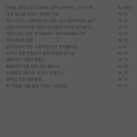
[무료] 2026 미국 대학원 유학 스타터팩 - 가이드북 & 합격자 컨택메일 템플릿
645
미박 탑스쿨 유학이 빡세진 이유
19
혹시 이정도 스펙이면 어느정도 잡고 준비해야하나요?
14
SSH 박사과정을 그만두고 지방대 박사로 옮기면 교수의 꿈은 끝일까요?
21
카이스트는 모든 연구실마다 서버 제공해주나요?
15
학부신입생 질문
12
알츠하이머 관련 고등학생 탐구 포트폴리오
9
입학도 안한 신입생이 원래 관심을 받나요
10
물박사의 기준이 뭐임?
17
랩홈피에 다들 본인 사진 올리냐
22
신생랩가지말라는 이유가 있었구나
12
장학금 모은 랩비통장
10
AI 학회들 거품 슬슬 지적이 나오네요
21