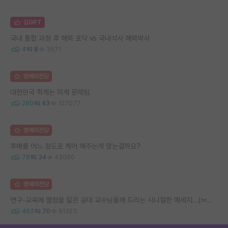
김GPT
국내 통합 과정 후 해외 포닥 vs 국내석사 해외박사
4
8
3571
명예의전당
대한민국 학계는 이게 문제임
280
43
107077
명예의전당
후배를 어느 정도로 케어 해주는게 맞는걸까요?
78
34
43090
명예의전당
연구-교육에 열정을 잃은 공대 교수님들께 드리는 시니컬한 메세지...(ㅂㄷㅂㄷ)
463
70
61323