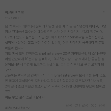
재팬라운지 🌸
찌질한 백석
2024.08.26
음 막 회사나 대학에서 진짜 대학원생 뽑을 때 하는 공식면접이 아니고, 그냥
PI나 컨택하신 교수님이 대략적으로 너가 어떤 사람인지 보겠다 정도에요.
CV보내셨으니 실적은 아시는 상태에서 Brief interview를 요청하신거면,
실적이나 분야는 뽑고 싶은 마음이 있는데, 어떤 사람인지 궁금하다 정도일
확률이 큽니다!
저도 미국 포닥 컨택하고 Brief interview 20분 가량했는데, 제 소개+연구
어필 간단하게 10분가량 발표하고, 10~15분가량 그냥 저에대한 궁금한 점
물어보시면서 가볍게 토크하고 끝냈어요. 그리고 직후 바로 구두 오퍼가 왔
구요.
글쓴이는 박사과정 컨택이니까, 아마 Brief interview 보시고 별 문제 없으
면 학교에 공식적으로 지원하라고 할껄요? 학교마다 다르겠지만 1차 서류,
2차 공식 면접 이런건 보겠지만 PI 교수가 okay한 상황이면 무난히 뽑히겠
죠?
여튼 좋은 결과 있길 바랄게요!
0
1
0
0
0
대댓글 2개
대댓글 쓰기