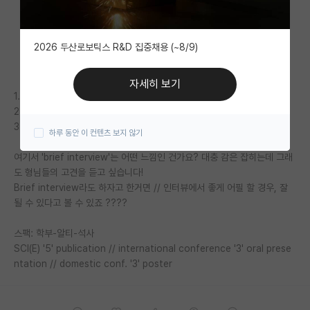
자유 게시판(아무개랩)
2026 두산로보틱스 R&D 집중채용 (~8/9)
미국 유학 게시판
미국 대학원 합격 후기 게시판
자세히 보기
1. 박사 진학 희망 컨택 메일 (C.L // C.V)
대학원생 모집 게시판
2. 일주일 뒤에 리마인드 메일 후 당일에 인터뷰 날짜 잡음
3. Brief interview 하기로 함!
하루 동안 이 컨텐츠 보지 않기
대학원 합격 후기 게시판
여기서 'brief interview'는 어떤 느낌인 건가요? 대충 감은 잡히는데 그래
연구실(PI) 홍보 게시판
도 형님들의 고견을 듣고 싶습니다!
Brief interview라도 하자고 한거면 // 인터뷰에서 좋게 어필 할 경우, 잘
석박사 채용 정보 게시판
될 수 있다고 볼 수 있죠 ????
임용 정보 게시판
스팩: 학부-알티-석사
학부 인턴 게시판
SCI(E) '5' publication // international conference '3' oral prese
ntation // domestic conf. '3' poster
취업 게시판
임용 후기 게시판