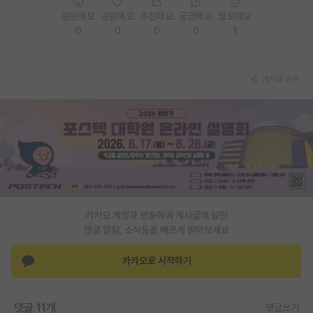
응원해요
공감해요
추천해요
궁금해요
별로에요
PI 전용 게시판
0
0
0
0
1
인문사회 계열 게시판
특수/전문대학원 게시판
게시글 공유
반도체/AI 게시판
장학금/장학생 게시판
학술 정보 게시판
홍보 게시판
카카오 계정과 연동하여 게시글에 달린
커리어
댓글 알람, 소식등을 빠르게 받아보세요
유학교육
카카오로 시작하기
이벤트
반도체 아카데미
댓글 11개
댓글쓰기