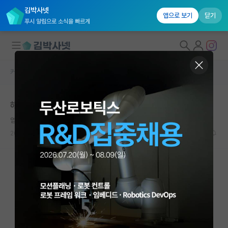
김박사넷
앱으로 보기
닫기
푸시 알림으로 소식을 빠르게
커뮤니티 홈
자유 게시판(아무개랩)
대학원생 모집
해외 박사 사전 컨택 후 brief interview는 뭔가요?
국내대학원 정보
염세적인 프란츠 카프카
연구실&오픈랩
2024.08.26
11
1981
커뮤니티
커뮤니티 홈
전체글보기
베스트 게시판
IF 명예의전당