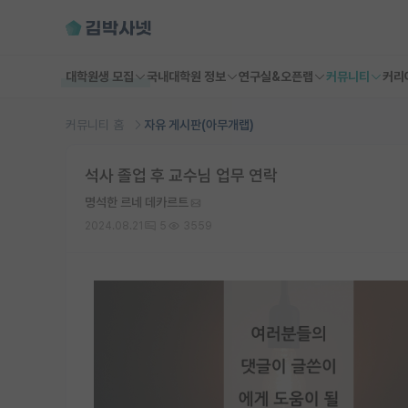
대학원생 모집
국내대학원 정보
연구실&오픈랩
커뮤니티
커리
커뮤니티 홈
자유 게시판(아무개랩)
석사 졸업 후 교수님 업무 연락
명석한 르네 데카르트
2024.08.21
5
3559