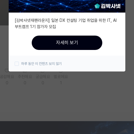
[김박사넷재팬라운지] 일본 DX 컨설팅 기업 취업을 위한 IT, AI
부트캠프 1기 참가자 모집
자세히 보기
하루 동안 이 컨텐츠 보지 않기
공감해요
추천해요
궁금해요
별로에요
0
0
0
1