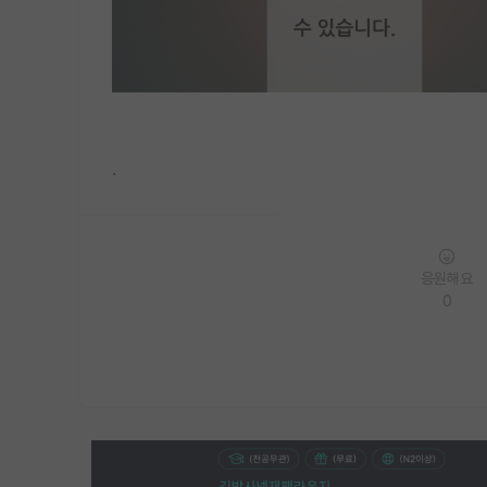
.
응원해요
0