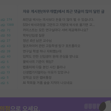
자유 게시판(아무개랩)에서 최근 댓글이 많이 달린 글
AI전공 박사는 의사보다 돈을 더 많이 벌 수 있습니다.
274
SSH 박사과정을 그만두고 지방대 박사로 옮기면 교수의 꿈은 끝일까요?
1388
카이스트는 모든 연구실마다 서버 제공해주나요?
72
학부신입생 질문
50
정년 4년 남은 교수님
27
알츠하이머 관련 고등학생 탐구 포트폴리오
43
연구실 학생 하나 자퇴했는데
28
입학도 안한 신입생이 원래 관심을 받나요
40
물박사의 기준이 뭐임?
5
랩홈피에 다들 본인 사진 올리냐
12
신생랩가지말라는 이유가 있었구나
13
장학금 모은 랩비통장
5
AI 학회들 거품 슬슬 지적이 나오네요
5