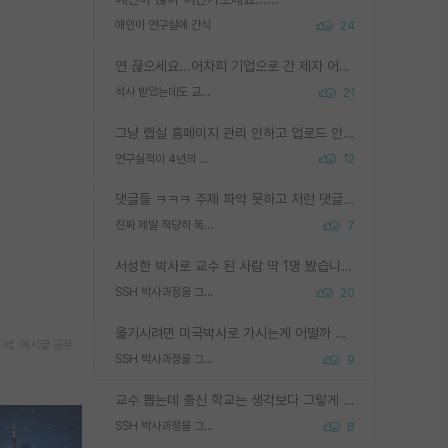
애인이 연구실에 간식
24
연 끊으세요...어차피 기업으로 간 제자 어떻게 못합니다. 기업에서는 교수들 사기꾼으로 보는 시선도 강하고, 앞에서나 교수님하고 떠받들어주지 많이 무시합니다. 영향력도 0에 수렴합니다. 그리고 생각해보십시오. 석사로 기업간 제자가 무슨 힘이 있다고 과제를 달라고 합니까? 말만 교수지 무능력자라고 생각합니다. 세금이 아깝습니다.
석사 받았는데도 교수랑 연락한다.
21
그냥 랩실 홈페이지 관리 안하고 업로드 안한거 아님?
연구실적이 4년의 공백이 있는거 어떻게 생각하냐
12
댓글들 ㅋㅋㅋ 주제 파악 못하고 저런 댓글들을 쓰네. 조직에 인간이 얼마나 중요한데 걱정될 수도 있지 ㅋㅋ 본인들은 퍽이나 잘하나봐 ? 현실은 남들한테 욕 안 먹는 1인분만 하는 것도 힘들텐데 ?
진짜 제발 적당히 똑똑한 박사과정이라도 위에 있었으면..
7
서성한 박사로 교수 된 사람 딱 1명 봤습니다. 근데 지방대 박사로 교수된 거는 기적이 일어나야되요. 서성한 학부부터여도 빡센게 교수임용일텐데 지방대박사로 무슨 교수가 되나요...... 중소기업/중견기업 팀장급/연구소장급이나 될거 같네요.
SSH 박사과정을 그만두고 지방대 박사로 옮기면 교수의 꿈은 끝일까요?
20
옮기시려면 미국박사로 가시는게 어떨까 싶네요. 교수가 꿈이면 미국박사 하고 미국교수 까지 같이 노리시는게 기회가 많지 않을까요?
게시글 공유
SSH 박사과정을 그만두고 지방대 박사로 옮기면 교수의 꿈은 끝일까요?
9
교수 뽑는데 출신 학교는 생각보다 그렇게 안 봄. 앞으로는 더 안 보게 될거임. 박사는 어디서 진행해도 됨. 단, 제대로 쌓고 좋은 실적 만들 수 있다면. 그런데 지방대는 그럴 가능성이 지극히 낮음. 나만 열심히 잘 하면 된다? 인간은 주변 환경에 지배되는 나약한 존재임. 주변의 지방대 대학원생과 섞이고 지방 특유의 여유로움 또는 나쁘게 얘기해서 나태함에 젖어 살다보면 교수의 꿈 자체를 잊어버리게 될 가능성도 있음. 주변 환경이 70~80%임.
SSH 박사과정을 그만두고 지방대 박사로 옮기면 교수의 꿈은 끝일까요?
8