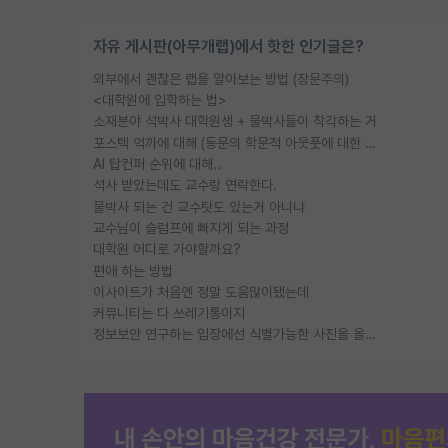
자유 게시판(아무개랩)에서 핫한 인기글은?
외부에서 괜찮은 랩을 알아보는 방법 (장문주의)
<대학원에 입학하는 법>
소재분야 석박사 대학원생 + 물박사들이 착각하는 거
포스텍 억까에 대해 (동문의 학문적 아웃풋에 대한 반박)
AI 탑컨퍼 순위에 대해..
석사 받았는데도 교수랑 연락한다.
물박사 되는 건 교수탓도 있는거 아니냐
교수님이 슬럼프에 빠지게 되는 과정
대학원 어디로 가야할까요?
편애 하는 방법
이사이트가 처음엔 정말 도움많이됐는데
커뮤니티는 다 쓰레기통이지
정보보안 연구하는 입장에선 식별가능한 사진을 올리는건 비추이긴함