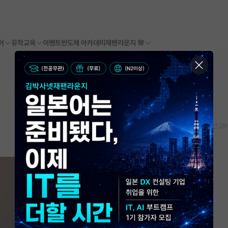
어
유학교육
이벤트
반도체 아카데미
재팬라운지 🌸
스크랩
신고하