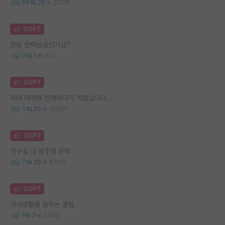
68
20
22218
김GPT
면담 컨택성공인가요?
0
1
922
김GPT
자대 대학원 컨택하다가 찍혔습니다..
4
20
19560
김GPT
연구실 내 성추행 문제
7
29
8363
김GPT
석사생활을 잘하는 꿀팁
1
2
2382