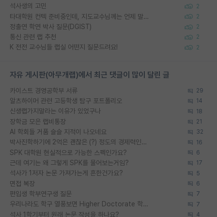
석사생의 고민
2
타대학원 컨텍 준비중인데, 지도교수님께는 언제 말씀드려야 할까요?
2
정출연 학연 박사 질문(DGIST)
2
통신 관련 랩 추천
2
K 전전 교수님들 랩실 어떤지 질문드려요!
2
자유 게시판(아무개랩)에서 최근 댓글이 많이 달린 글
카이스트 경영공학부 서류
29
알츠하이머 관련 고등학생 탐구 포트폴리오
14
신생랩가지말라는 이유가 있었구나
18
장학금 모은 랩비통장
21
AI 학회들 거품 슬슬 지적이 나오네요
32
박사진학하기에 2억은 괜찮은 (?) 정도의 경제력인가요
16
SPK 대학원 현실적으로 가능한 스펙인가요?
6
근데 여기는 왜 그렇게 SPK를 물어보는거임?
17
석사가 1저자 논문 가져가는게 흔한건가요?
5
면접 복장
6
편입생 학부연구생 질문
7
우리나라도 학구 열풍보면 Higher Doctorate 학위가 필요하다고 봅니다.
7
석사 1학기부터 원래 논문 작성을 하나요?
4