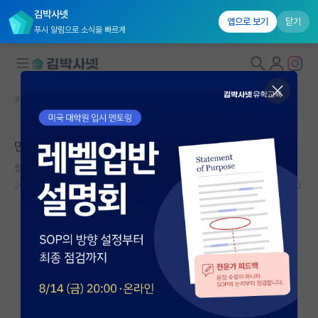
김박사넷
앱으로 보기
닫기
푸시 알림으로 소식을 빠르게
커뮤니티 홈
자유 게시판(아무개랩)
대학원생 모집
면담 관련
국내대학원 정보
성급한 피에르 페르마
연구실&오픈랩
2024.08.17
2
859
커뮤니티
커뮤니티 홈
전체글보기
베스트 게시판
IF 명예의전당