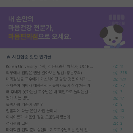
🔥 시선집중 핫한 인기글
Korea University 수학, 컴퓨터과학 이학사, UC Berkeley 산업공학 대학원 공학박사가 되는 것은 쉽지 않겠죠?
11
외부에서 괜찮은 랩을 알아보는 방법 (장문주의)
278
대학원생들 교수에게 가스라이팅 당한 것은 이해가 갑니다. 안타깝네요.
120
소재분야 석박사 대학원생 + 물박사들이 착각하는 거
77
왜 후배가 못하는걸 교수님은 내 책임으로 돌리는걸까요?
7
편애 하는 방법
17
물박사의 기준이 뭐임?
9
랩홈피에 다들 본인 사진 올리냐
13
이사이트가 처음엔 정말 도움많이됐는데
16
석사생의 고민
2
타대학원 컨텍 준비중인데, 지도교수님께는 언제 말씀드려야 할까요?
2