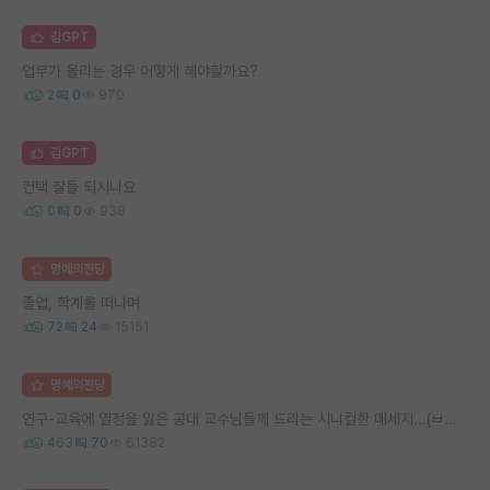
김GPT
업무가 몰리는 경우 어떻게 해야할까요?
2
0
970
김GPT
컨택 잘들 되시나요
0
0
938
명예의전당
졸업, 학계를 떠나며
72
24
15151
명예의전당
연구-교육에 열정을 잃은 공대 교수님들께 드리는 시니컬한 메세지...(ㅂㄷㅂㄷ)
463
70
61382