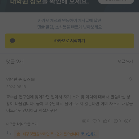
PI 전용 게시판
카카오 계정과 연동하여 게시글에 달린
인문사회 계열 게시판
댓글 알람, 소식등을 빠르게 받아보세요
특수/전문대학원 게시판
카카오로 시작하기
반도체/AI 게시판
장학금/장학생 게시판
댓글 2개
댓글쓰기
학술 정보 게시판
덤덤한 존 필즈
홍보 게시판
2024.08.18
커리어
교수님 연구실에 찾아가면 알아서 자기 소개 및 이력에 대해서 말씀하실 상
황이 나올겁니다. 굳이 교수님께서 물어보시지 않는다면 이미 자소서 내용을
유학교육
어느정도 인지하고 계실거구요
이벤트
0
0
0
0
0
대댓글 1개
대댓글 쓰기
반도체 아카데미
해당 댓글을 보려면 로그인이 필요합니다.
로그인하기