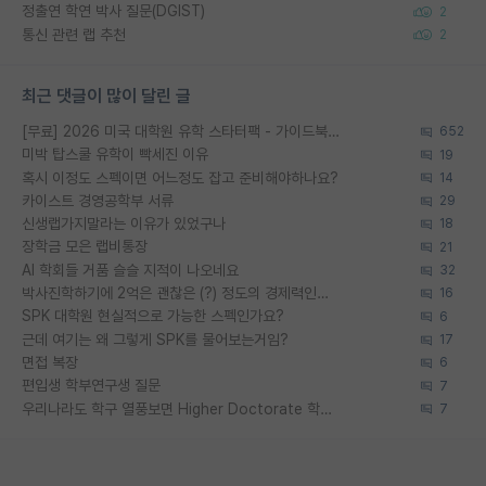
정출연 학연 박사 질문(DGIST)
2
통신 관련 랩 추천
2
최근 댓글이 많이 달린 글
[무료] 2026 미국 대학원 유학 스타터팩 - 가이드북 & 합격자 컨택메일 템플릿
652
미박 탑스쿨 유학이 빡세진 이유
19
혹시 이정도 스펙이면 어느정도 잡고 준비해야하나요?
14
카이스트 경영공학부 서류
29
신생랩가지말라는 이유가 있었구나
18
장학금 모은 랩비통장
21
AI 학회들 거품 슬슬 지적이 나오네요
32
박사진학하기에 2억은 괜찮은 (?) 정도의 경제력인가요
16
SPK 대학원 현실적으로 가능한 스펙인가요?
6
근데 여기는 왜 그렇게 SPK를 물어보는거임?
17
면접 복장
6
편입생 학부연구생 질문
7
우리나라도 학구 열풍보면 Higher Doctorate 학위가 필요하다고 봅니다.
7