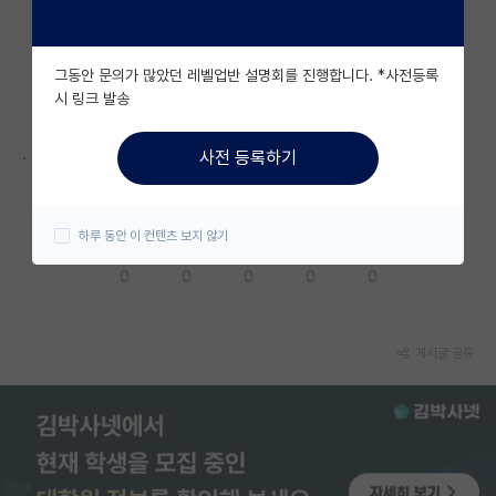
자유 게시판(아무개랩)
그동안 문의가 많았던 레벨업반 설명회를 진행합니다. *사전등록
미국 유학 게시판
시 링크 발송
미국 대학원 합격 후기 게시판
.
사전 등록하기
대학원생 모집 게시판
대학원 합격 후기 게시판
하루 동안 이 컨텐츠 보지 않기
응원해요
공감해요
추천해요
궁금해요
별로에요
연구실(PI) 홍보 게시판
0
0
0
0
0
석박사 채용 정보 게시판
임용 정보 게시판
게시글 공유
학부 인턴 게시판
취업 게시판
임용 후기 게시판