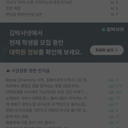
석사가 1저자 논문 가져가는게 흔한건가요?
5
면접 복장
5
편입생 학부연구생 질문
7
🔥 시선집중 핫한 인기글
Korea University 수학, 컴퓨터과학 이학사, UC Berkeley 산업공학 대학원 공학박사가 되는 것은 쉽지 않겠죠?
11
외부에서 괜찮은 랩을 알아보는 방법 (장문주의)
276
대학원생들 교수에게 가스라이팅 당한 것은 이해가 갑니다. 안타깝네요.
120
소재분야 석박사 대학원생 + 물박사들이 착각하는 거
77
왜 후배가 못하는걸 교수님은 내 책임으로 돌리는걸까요?
7
SSH 박사과정을 그만두고 지방대 박사로 옮기면 교수의 꿈은 끝일까요?
9
편애 하는 방법
17
랩홈피에 다들 본인 사진 올리냐
13