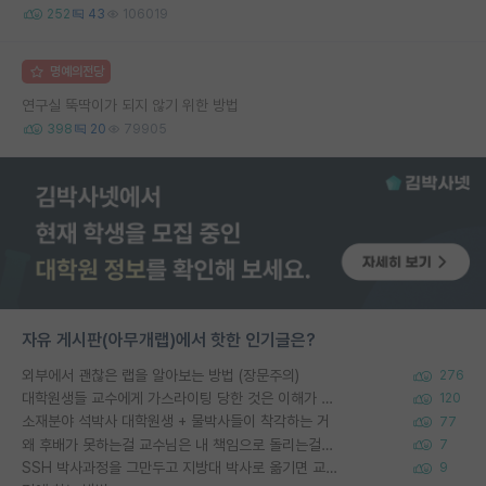
252
43
106019
명예의전당
연구실 뚝딱이가 되지 않기 위한 방법
398
20
79905
자유 게시판(아무개랩)에서 핫한 인기글은?
외부에서 괜찮은 랩을 알아보는 방법 (장문주의)
276
대학원생들 교수에게 가스라이팅 당한 것은 이해가 갑니다. 안타깝네요.
120
소재분야 석박사 대학원생 + 물박사들이 착각하는 거
77
왜 후배가 못하는걸 교수님은 내 책임으로 돌리는걸까요?
7
SSH 박사과정을 그만두고 지방대 박사로 옮기면 교수의 꿈은 끝일까요?
9