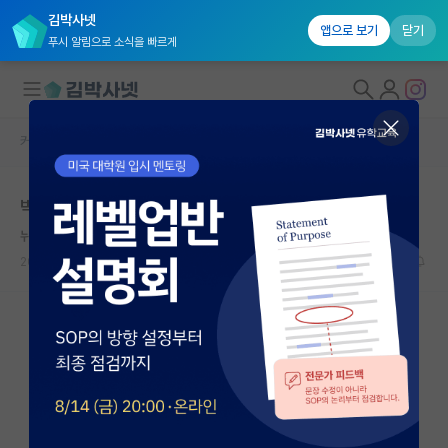
김박사넷
앱으로 보기
닫기
푸시 알림으로 소식을 빠르게
커뮤니티 홈
자유 게시판(아무개랩)
대학원생 모집
박사과정생연구장려금
국내대학원 정보
뉘우치는 카를 마르크스
연구실&오픈랩
2024.08.14
6
4857
커뮤니티
커뮤니티 홈
전체글보기
베스트 게시판
IF 명예의전당