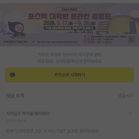
PI 전용 게시판
인문사회 계열 게시판
특수/전문대학원 게시판
반도체/AI 게시판
카카오 계정과 연동하여 게시글에 달린
장학금/장학생 게시판
댓글 알람, 소식등을 빠르게 받아보세요
학술 정보 게시판
카카오로 시작하기
홍보 게시판
댓글 6개
댓글쓰기
커리어
유학교육
사려깊은 마이클 패러데이
*
이벤트
2024.08.14
전부 인건비로만 쓰는 거 아닌가요? 공고문 읽어보세요.
반도체 아카데미