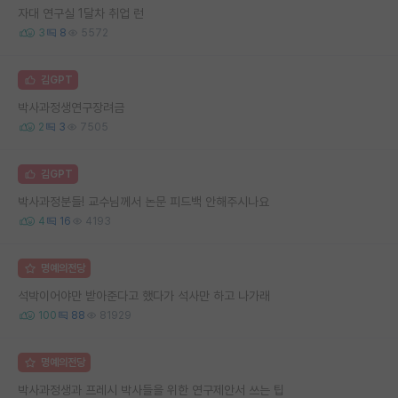
자대 연구실 1달차 취업 런
3
8
5572
김GPT
박사과정생연구장려금
2
3
7505
김GPT
박사과정분들! 교수님께서 논문 피드백 안해주시나요
4
16
4193
명예의전당
석박이어야만 받아준다고 했다가 석사만 하고 나가래
100
88
81929
명예의전당
박사과정생과 프레시 박사들을 위한 연구제안서 쓰는 팁