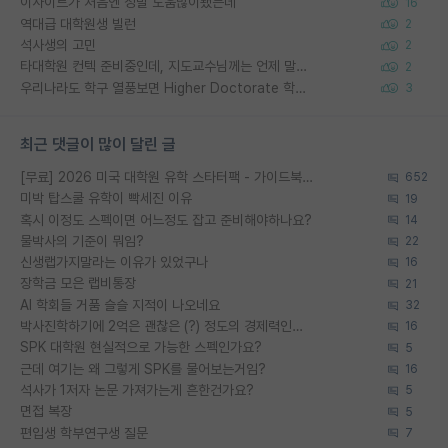
이사이트가 처음엔 정말 도움많이됐는데
16
역대급 대학원생 빌런
2
석사생의 고민
2
타대학원 컨텍 준비중인데, 지도교수님께는 언제 말씀드려야 할까요?
2
우리나라도 학구 열풍보면 Higher Doctorate 학위가 필요하다고 봅니다.
3
최근 댓글이 많이 달린 글
[무료] 2026 미국 대학원 유학 스타터팩 - 가이드북 & 합격자 컨택메일 템플릿
652
미박 탑스쿨 유학이 빡세진 이유
19
혹시 이정도 스펙이면 어느정도 잡고 준비해야하나요?
14
물박사의 기준이 뭐임?
22
신생랩가지말라는 이유가 있었구나
16
장학금 모은 랩비통장
21
AI 학회들 거품 슬슬 지적이 나오네요
32
박사진학하기에 2억은 괜찮은 (?) 정도의 경제력인가요
16
SPK 대학원 현실적으로 가능한 스펙인가요?
5
근데 여기는 왜 그렇게 SPK를 물어보는거임?
16
석사가 1저자 논문 가져가는게 흔한건가요?
5
면접 복장
5
편입생 학부연구생 질문
7