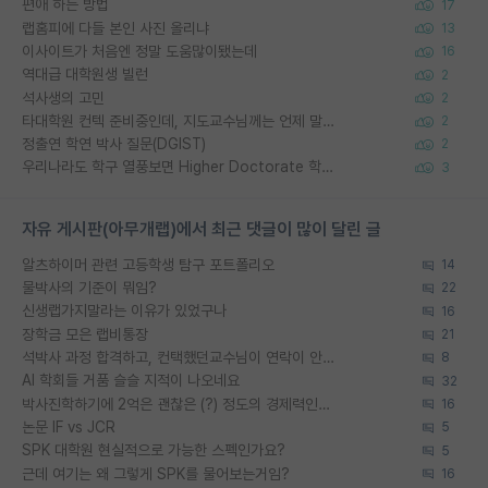
편애 하는 방법
17
랩홈피에 다들 본인 사진 올리냐
13
이사이트가 처음엔 정말 도움많이됐는데
16
역대급 대학원생 빌런
2
석사생의 고민
2
타대학원 컨텍 준비중인데, 지도교수님께는 언제 말씀드려야 할까요?
2
정출연 학연 박사 질문(DGIST)
2
우리나라도 학구 열풍보면 Higher Doctorate 학위가 필요하다고 봅니다.
3
자유 게시판(아무개랩)에서 최근 댓글이 많이 달린 글
알츠하이머 관련 고등학생 탐구 포트폴리오
14
물박사의 기준이 뭐임?
22
신생랩가지말라는 이유가 있었구나
16
장학금 모은 랩비통장
21
석박사 과정 합격하고, 컨택했던교수님이 연락이 안됩니다...
8
AI 학회들 거품 슬슬 지적이 나오네요
32
박사진학하기에 2억은 괜찮은 (?) 정도의 경제력인가요
16
논문 IF vs JCR
5
SPK 대학원 현실적으로 가능한 스펙인가요?
5
근데 여기는 왜 그렇게 SPK를 물어보는거임?
16