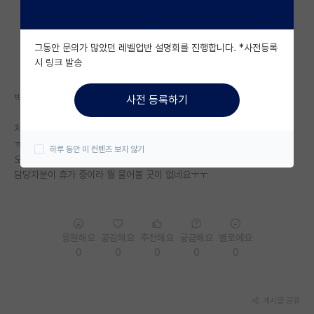
자유 게시판(아무개랩)
그동안 문의가 많았던 레벨업반 설명회를 진행합니다. *사전등록
미국 유학 게시판
시 링크 발송
미국 대학원 합격 후기 게시판
박사과정생 연구장려금
사전 등록하기
대학원생 모집 게시판
처음 되어봤는데, 나오는 연구비를 다 인건비로 잡아도 되는 건가요?
대학원 합격 후기 게시판
ㅠㅠ
하루 동안 이 컨텐츠 보지 않기
오늘까지 변경 사항 저장해야하는데
연구실(PI) 홍보 게시판
담당자분이 휴가 중이라 뭘 물어볼 곳이 없네요ㅜㅜ
석박사 채용 정보 게시판
임용 정보 게시판
응원해요
공감해요
추천해요
궁금해요
별로에요
학부 인턴 게시판
0
0
0
0
0
취업 게시판
게시글 공유
임용 후기 게시판