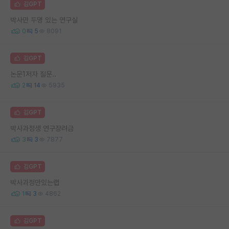
김GPT
박사만 두명 있는 연구실
0
5
8091
김GPT
논문1저자 질문..
2
14
5935
김GPT
박사과정생 연구장려금
3
3
7877
김GPT
박사과정만있는랩
1
3
4862
김GPT