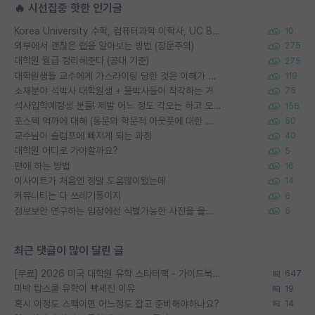
🔥 시선집중 핫한 인기글
Korea University 수학, 컴퓨터과학 이학사, UC Berkeley 산업공학 대학원 공학박사가 되는 것은 쉽지 않겠죠?
10
외부에서 괜찮은 랩을 알아보는 방법 (장문주의)
275
대학원 월급 정리해준다 (공대 기준)
275
대학원생들 교수에게 가스라이팅 당한 것은 이해가 갑니다. 안타깝네요.
119
소재분야 석박사 대학원생 + 물박사들이 착각하는 거
76
석사입학예정생 분들! 제발 어느 정도 각오는 하고 오세요.
156
포스텍 억까에 대해 (동문의 학문적 아웃풋에 대한 반박)
50
교수님이 슬럼프에 빠지게 되는 과정
40
대학원 어디로 가야할까요?
5
편애 하는 방법
16
이사이트가 처음엔 정말 도움많이됐는데
14
커뮤니티는 다 쓰레기통이지
6
정보보안 연구하는 입장에선 식별가능한 사진을 올리는건 비추이긴함
6
최근 댓글이 많이 달린 글
[무료] 2026 미국 대학원 유학 스타터팩 - 가이드북 & 합격자 컨택메일 템플릿
647
미박 탑스쿨 유학이 빡세진 이유
19
혹시 이정도 스펙이면 어느정도 잡고 준비해야하나요?
14