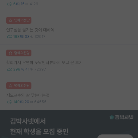
6
15
4126
명예의전당
연구실을 옮기는 것에 대하여
168
33
32917
명예의전당
학회가서 우연히 포닥인터뷰까지 보고 온 후기
298
41
72397
명예의전당
지도교수와 잘 맞는다는것
140
20
64555