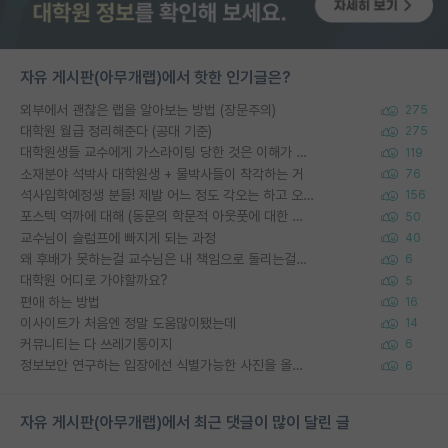
자유 게시판(아무개랩)에서 핫한 인기글은?
외부에서 괜찮은 랩을 알아보는 방법 (장문주의)
275
대학원 월급 정리해준다 (공대 기준)
275
대학원생들 교수에게 가스라이팅 당한 것은 이해가 갑니다. 안타깝네요.
119
소재분야 석박사 대학원생 + 물박사들이 착각하는 거
76
석사입학예정생 분들! 제발 어느 정도 각오는 하고 오세요.
156
포스텍 억까에 대해 (동문의 학문적 아웃풋에 대한 반박)
50
교수님이 슬럼프에 빠지게 되는 과정
40
왜 후배가 못하는걸 교수님은 내 책임으로 돌리는걸까요?
6
대학원 어디로 가야할까요?
5
편애 하는 방법
16
이사이트가 처음엔 정말 도움많이됐는데
14
커뮤니티는 다 쓰레기통이지
6
정보보안 연구하는 입장에선 식별가능한 사진을 올리는건 비추이긴함
6
자유 게시판(아무개랩)에서 최근 댓글이 많이 달린 글