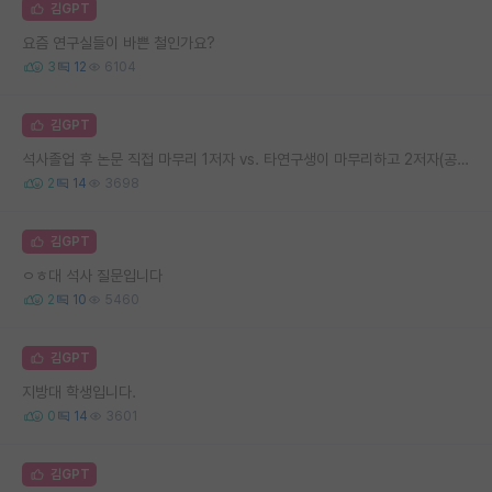
김GPT
요즘 연구실들이 바쁜 철인가요?
3
12
6104
김GPT
석사졸업 후 논문 직접 마무리 1저자 vs. 타연구생이 마무리하고 2저자(공동저자)
2
14
3698
김GPT
ㅇㅎ대 석사 질문입니다
2
10
5460
김GPT
지방대 학생입니다.
0
14
3601
김GPT