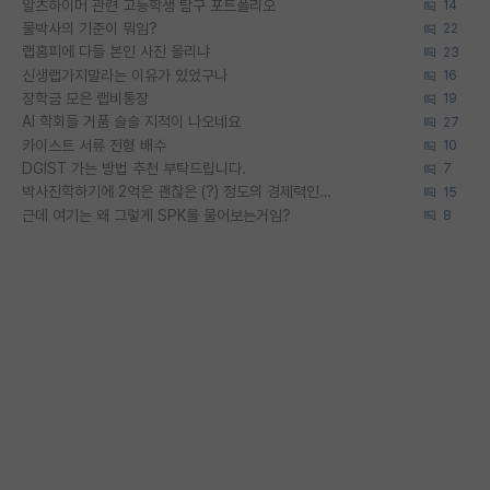
알츠하이머 관련 고등학생 탐구 포트폴리오
14
물박사의 기준이 뭐임?
22
랩홈피에 다들 본인 사진 올리냐
23
신생랩가지말라는 이유가 있었구나
16
장학금 모은 랩비통장
19
AI 학회들 거품 슬슬 지적이 나오네요
27
카이스트 서류 전형 배수
10
DGIST 가는 방법 추천 부탁드립니다.
7
박사진학하기에 2억은 괜찮은 (?) 정도의 경제력인가요
15
근데 여기는 왜 그렇게 SPK를 물어보는거임?
8