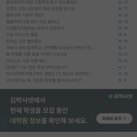
알츠하이머 관련 고등학생 탐구 포트폴리오
14
입학도 안한 신입생이 원래 관심을 받나요
11
물박사의 기준이 뭐임?
22
랩홈피에 다들 본인 사진 올리냐
23
신생랩가지말라는 이유가 있었구나
16
오늘 카이스트 발표
6
장학금 모은 랩비통장
19
석박사 과정 합격하고, 컨택했던교수님이 연락이 안됩니다...
7
AI 학회들 거품 슬슬 지적이 나오네요
27
카이스트 서류 전형 배수
10
DGIST 가는 방법 추천 부탁드립니다.
7
박사진학하기에 2억은 괜찮은 (?) 정도의 경제력인가요
15
근데 여기는 왜 그렇게 SPK를 물어보는거임?
8