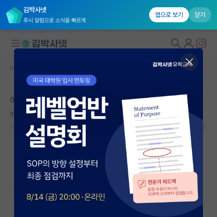
김박사넷
앱으로 보기
닫기
푸시 알림으로 소식을 빠르게
커뮤니티 홈
자유 게시판(아무개랩)
대학원생 모집
이런 경우에는 무조건 이 연구실에서 석박해야하나요?
국내대학원 정보
취한 한나 아렌트
연구실&오픈랩
2024.08.11
3
2537
커뮤니티
커뮤니티 홈
전체글보기
베스트 게시판
IF 명예의전당