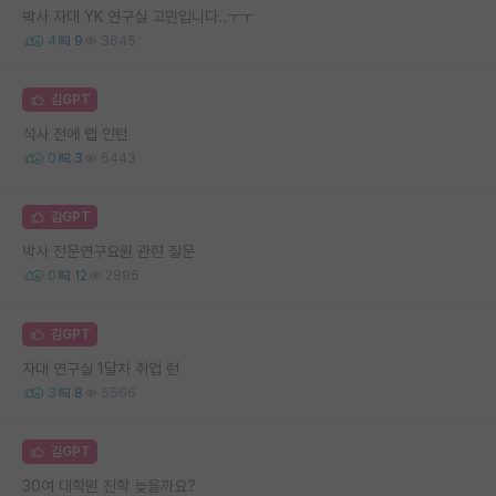
박사 자대 YK 연구실 고민입니다..ㅜㅜ
4
9
3645
김GPT
석사 전에 랩 인턴
0
3
6443
김GPT
박사 전문연구요원 관련 질문
0
12
2895
김GPT
자대 연구실 1달차 취업 런
3
8
5566
김GPT
30여 대학원 진학 늦을까요?