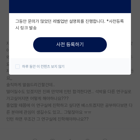
자유 게시판(아무개랩)
그동안 문의가 많았던 레벨업반 설명회를 진행합니다. *사전등록
미국 유학 게시판
시 링크 발송
미국 대학원 합격 후기 게시판
지원한 연구실 학부 인턴 면담이 담주에 잡혀있는데요, 아마 석박 진학 생각
사전 등록하기
대학원생 모집 게시판
이 있냐고 물어보실 것 같아요
왜냐하면 자리가 넉넉하지 않아서 석박 진학할 학생만 받는걸로 알고있거든
대학원 합격 후기 게시판
요
하루 동안 이 컨텐츠 보지 않기
저는 석박까지 할 생각은 있지만 어느 연구실에 진학할지는 아직 모르겠거든
연구실(PI) 홍보 게시판
요,,
솔직하게 말씀드리긴할건데..
석박사 채용 정보 게시판
떨어질수도 있겠지만 진짜 만약에 인턴 합격한다면.. 석박을 다른 연구실로
가고싶어지면 어떻게 해야하나요???
임용 정보 게시판
졸업할 때쯤에 이 연구실에 진학하고 싶다면 베스트겠지만 공부하다보면 다
학부 인턴 게시판
른 분야에 관심이 생길수도 있고.. 그렇잖아요 ㅠㅠ
인턴 하면 무조건 그 연구실에 진학해야하나요??
취업 게시판
임용 후기 게시판