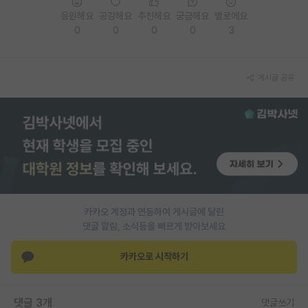
응원해요
공감해요
추천해요
궁금해요
별로에요
PI 전용 게시판
0
0
0
0
3
인문사회 계열 게시판
특수/전문대학원 게시판
게시글 공유
반도체/AI 게시판
장학금/장학생 게시판
학술 정보 게시판
홍보 게시판
카카오 계정과 연동하여 게시글에 달린
커리어
댓글 알람, 소식등을 빠르게 받아보세요
유학교육
카카오로 시작하기
이벤트
반도체 아카데미
댓글 3개
댓글쓰기