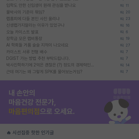
입학도 안한 신입생이 원래 관심을 받나요
11
물박사의 기준이 뭐임?
20
랩홈피에 다들 본인 사진 올리냐
23
신생랩가지말라는 이유가 있었구나
16
오늘 카이스트 발표
6
장학금 모은 랩비통장
19
AI 학회들 거품 슬슬 지적이 나오네요
27
카이스트 서류 전형 배수
7
DGIST 가는 방법 추천 부탁드립니다.
7
박사진학하기에 2억은 괜찮은 (?) 정도의 경제력인가요
14
근데 여기는 왜 그렇게 SPK를 물어보는거임?
7
🔥 시선집중 핫한 인기글