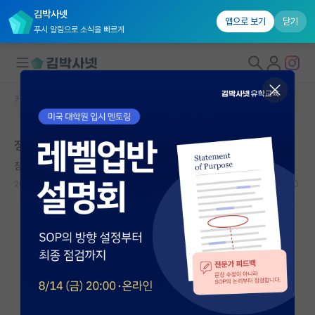
김박사넷
앱으로 보기
닫기
푸시 알림으로 소식을 빠르게
커뮤니티 홈
자유 게시판(아무개랩)
대학원생 모집
정년 얼마 남지 않은 교수님 랩실 vs 조교수님 랩실
국내대학원 정보
침착한 시몬 드 보부아르
연구실&오픈랩
2024.08.01
12
4696
커뮤니티
커뮤니티 홈
전체글보기
베스트 게시판
IF 명예의전당