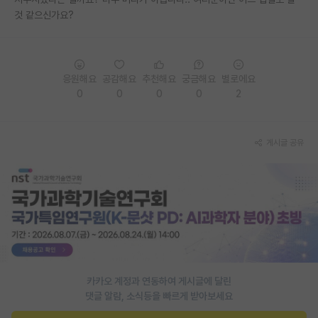
것 같으신가요?
PI 전용 게시판
인문사회 계열 게시판
특수/전문대학원 게시판
응원해요
공감해요
추천해요
궁금해요
별로에요
0
0
0
0
2
반도체/AI 게시판
장학금/장학생 게시판
게시글 공유
학술 정보 게시판
홍보 게시판
커리어
유학교육
이벤트
카카오 계정과 연동하여 게시글에 달린
댓글 알람, 소식등을 빠르게 받아보세요
반도체 아카데미