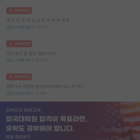
명예의전당
개 미 친 싸 이 코 같 은 리 뷰 어 새 X
203
36
33556
명예의전당
미국 박사 퀄 통과 했습니다ㅠ
232
43
32390
명예의전당
학회가서 우연히 포닥인터뷰까지 보고 온 후기
298
41
72390