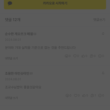
카카오로 시작하기
재팬라운지 🌸
댓글 12개
댓글쓰기
순수한 게오르크 헤겔
2024.08.01
분야와 기대 실적을 기준으로 잡는 것을 추천드립니다
0
0
0
0
0
대댓글 쓰기
조용한 아인슈타인
2024.08.01
조교수님방이 좋을것같아요
0
0
5
1
0
대댓글 쓰기