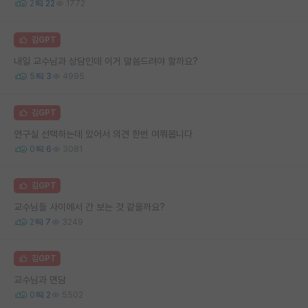
2
22
1772
김GPT
내일 교수님과 상담인데 이거 말씀드려야 할까요?
5
3
4995
김GPT
연구실 선택하는데 있어서 의견 한번 여쭤봅니다
0
6
3081
김GPT
교수님들 사이에서 간 보는 것 같을까요?
2
7
3249
김GPT
교수님과 면담
0
2
5502