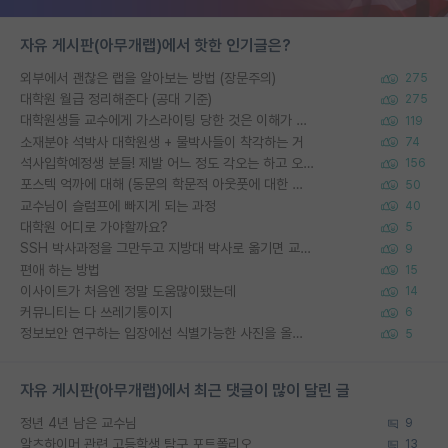
자유 게시판(아무개랩)에서 핫한 인기글은?
외부에서 괜찮은 랩을 알아보는 방법 (장문주의)
275
대학원 월급 정리해준다 (공대 기준)
275
대학원생들 교수에게 가스라이팅 당한 것은 이해가 갑니다. 안타깝네요.
119
소재분야 석박사 대학원생 + 물박사들이 착각하는 거
74
석사입학예정생 분들! 제발 어느 정도 각오는 하고 오세요.
156
포스텍 억까에 대해 (동문의 학문적 아웃풋에 대한 반박)
50
교수님이 슬럼프에 빠지게 되는 과정
40
대학원 어디로 가야할까요?
5
SSH 박사과정을 그만두고 지방대 박사로 옮기면 교수의 꿈은 끝일까요?
9
편애 하는 방법
15
이사이트가 처음엔 정말 도움많이됐는데
14
커뮤니티는 다 쓰레기통이지
6
정보보안 연구하는 입장에선 식별가능한 사진을 올리는건 비추이긴함
5
자유 게시판(아무개랩)에서 최근 댓글이 많이 달린 글
정년 4년 남은 교수님
9
알츠하이머 관련 고등학생 탐구 포트폴리오
13