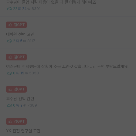
교수님이 졸업 시킬 마음이 없을 때 뭘 어떻게 해야하죠
22
24
8301
김GPT
대학원 선택 고민
2
5
8117
김GPT
여러군데 컨택했는데 상황이 조금 꼬인것 같습니다 ..ㅠ 조언 부탁드릴게요!
0
15
5358
김GPT
교수님 컨택 관련
0
2
7389
김GPT
YK 전전 연구실 고민