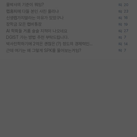
물박사의 기준이 뭐임?
20
랩홈피에 다들 본인 사진 올리냐
23
신생랩가지말라는 이유가 있었구나
16
장학금 모은 랩비통장
19
AI 학회들 거품 슬슬 지적이 나오네요
27
DGIST 가는 방법 추천 부탁드립니다.
7
박사진학하기에 2억은 괜찮은 (?) 정도의 경제력인가요
14
근데 여기는 왜 그렇게 SPK를 물어보는거임?
7