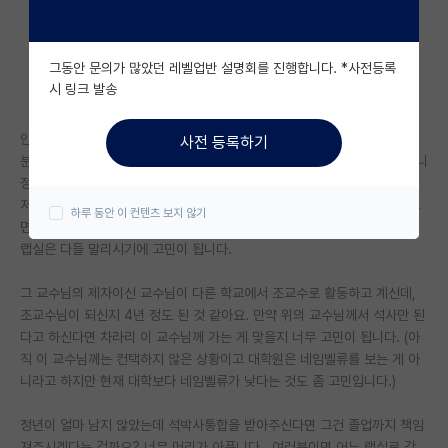
자유 게시판(아무개랩)
그동안 문의가 많았던 레벨업반 설명회를 진행합니다. *사전등록
미국 유학 게시판
시 링크 발송
미국 대학원 합격 후기 게시판
안녕하세요.
사전 등록하기
대학원생 모집 게시판
분야에서 유명하신 교수님께 컨택하여 면담을 하기로 한 상태인데, 찾아보니
정년이 4년이 남으신 것 같더라구요.
대학원 합격 후기 게시판
저는 석박사통합을 하기 원한다고 말씀드렸는데 메일로 거절하지 않으시고
하루 동안 이 컨텐츠 보지 않기
면담을 하러 오라 하신 이유는 아직 잘 모르겠지만, 워낙 정년이 짧게 남은
연구실(PI) 홍보 게시판
랩실은 다들 말리시기에 고민이 됩니다.
석박사 채용 정보 게시판
그 교수님의 제자이신 교수님이 다른 학교에서 조교수로 활동하고 계신데,
조교수님이 되신지 4년 정도 된 것 같아요. 만약 위의 교수님께서 석사만 된
임용 정보 게시판
다고 하신다면 차라리 이 교수님께 가는 게 맞을지 너무 고민이 됩니다. (아
학부 인턴 게시판
직 이 교수님께는 컨택하지 않은 상황이고 대학원은 네임벨류를 보는 게 아
니라고 하지만 현재 대학보다 네임벨류가 낮다는 것도 좀 고민입니다.)
취업 게시판
정년이 얼마 남지 않았는데 석박사통합을 받아주신다면 그건 졸업까지 책임
임용 후기 게시판
져주시겠다는 걸까요? 너무 머리가 아픕니다.. 여러분이면 어느 랩실로 갈