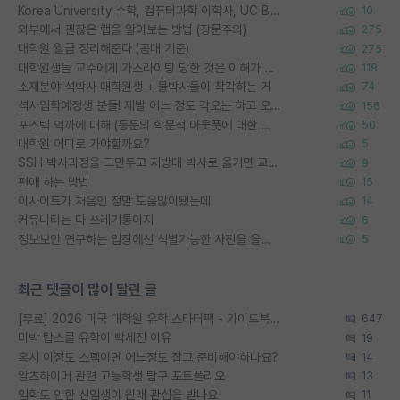
Korea University 수학, 컴퓨터과학 이학사, UC Berkeley 산업공학 대학원 공학박사가 되는 것은 쉽지 않겠죠?
10
외부에서 괜찮은 랩을 알아보는 방법 (장문주의)
275
대학원 월급 정리해준다 (공대 기준)
275
대학원생들 교수에게 가스라이팅 당한 것은 이해가 갑니다. 안타깝네요.
119
소재분야 석박사 대학원생 + 물박사들이 착각하는 거
74
석사입학예정생 분들! 제발 어느 정도 각오는 하고 오세요.
156
포스텍 억까에 대해 (동문의 학문적 아웃풋에 대한 반박)
50
대학원 어디로 가야할까요?
5
SSH 박사과정을 그만두고 지방대 박사로 옮기면 교수의 꿈은 끝일까요?
9
편애 하는 방법
15
이사이트가 처음엔 정말 도움많이됐는데
14
커뮤니티는 다 쓰레기통이지
6
정보보안 연구하는 입장에선 식별가능한 사진을 올리는건 비추이긴함
5
최근 댓글이 많이 달린 글
[무료] 2026 미국 대학원 유학 스타터팩 - 가이드북 & 합격자 컨택메일 템플릿
647
미박 탑스쿨 유학이 빡세진 이유
19
혹시 이정도 스펙이면 어느정도 잡고 준비해야하나요?
14
알츠하이머 관련 고등학생 탐구 포트폴리오
13
입학도 안한 신입생이 원래 관심을 받나요
11