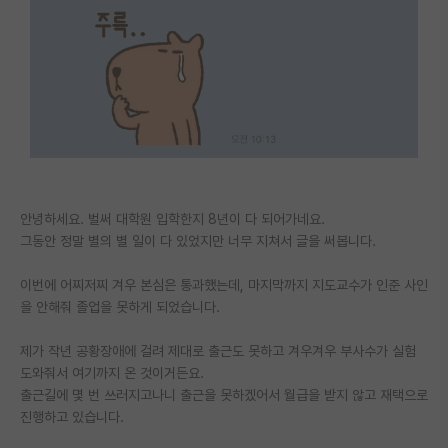
PI 전용 게시판
인문사회 계열 게시판
특수/전문대학원 게시판
반도체/AI 게시판
장학금/장학생 게시판
안녕하세요. 벌써 대학원 입학한지 8년이 다 되어가네요.
학술 정보 게시판
그동안 정말 별의 별 일이 다 있었지만 너무 지쳐서 글을 써봅니다.
홍보 게시판
이번에 어찌저찌 겨우 본심은 통과했는데, 마지막까지 지도교수가 인준 사인
을 안해줘 졸업을 못하게 되었습니다.
커리어
유학교육
제가 작년 공황장애에 걸려 제대로 출근도 못하고 겨우겨우 부사수가 실험
도와줘서 여기까지 온 것이거든요.
이벤트
출근길에 몇 번 쓰러지고나니 출근을 못하겠어서 월급을 받지 않고 재택으로
진행하고 있습니다.
반도체 아카데미