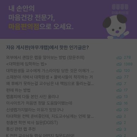
자유 게시판(아무개랩)에서 핫한 인기글은?
외부에서 괜찮은 랩을 알아보는 방법 (장문주의)
278
<대학원에 입학하는 법>
1388
대학원생들 교수에게 가스라이팅 당한 것은 이해가 갑니다. 안타깝네요.
120
소재분야 석박사 대학원생 + 물박사들이 착각하는 거
77
왜 후배가 못하는걸 교수님은 내 책임으로 돌리는걸까요?
7
편애 하는 방법
17
랩홈피에 다들 본인 사진 올리냐
13
이사이트가 처음엔 정말 도움많이됐는데
16
신생랩가지말라는 이유가 있었구나
20
타대학원 컨텍 준비중인데, 지도교수님께는 언제 말씀드려야 할까요?
2
정출연 학연 박사 질문(DGIST)
2
통신 관련 랩 추천
3
K 전전 교수님들 랩실 어떤지 질문드려요!
2