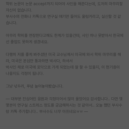
학위 논문이 논문 accept까지 되어야 사인을 해준다는데, 도저히 마무리할
재팬라운지 🌸
자신이 없습니다.
부사수의 전화나 카톡으로 연구실 얘기만 들어도 울렁거리고, 실신할 것 같
습니다.
아무리 학위를 연장한다고해도 한계가 있을건데, 사인 하나 못받아서 한국에
선 졸업도 못하게 생겼네요.
다행히 저를 좋게 봐주셨던 미국 교수님께서 미국에 와서 학위 마무리를 해
라, 미국은 본심만 통과하면 박사다, 하셔서
박사인 채로 미국에 포닥으로 가게 되었는데 잘 할 수 있을지, 이 현기증이
나을지도 걱정이 됩니다.
그냥 넋두리, 푸념 늘어놓아봤습니다.
— 대부분 진심어린 응원과 걱정이어서 많이 울었어요 감사합니다.. 다만 몇
몇분이 연구실 스트레스 정도를 궁금해하시는 것 같아서.. 오늘 했던 부사수
랑 카톡 추가합니다.. 부사수도 너무 아프네요ㅠㅠ —