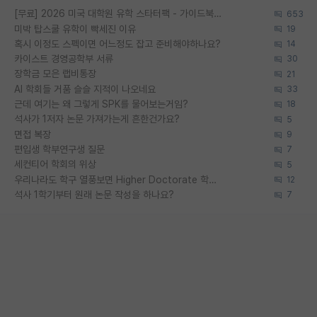
[무료] 2026 미국 대학원 유학 스타터팩 - 가이드북 & 합격자 컨택메일 템플릿
653
미박 탑스쿨 유학이 빡세진 이유
19
혹시 이정도 스펙이면 어느정도 잡고 준비해야하나요?
14
카이스트 경영공학부 서류
30
장학금 모은 랩비통장
21
AI 학회들 거품 슬슬 지적이 나오네요
33
근데 여기는 왜 그렇게 SPK를 물어보는거임?
18
석사가 1저자 논문 가져가는게 흔한건가요?
5
면접 복장
9
편입생 학부연구생 질문
7
세컨티어 학회의 위상
5
우리나라도 학구 열풍보면 Higher Doctorate 학위가 필요하다고 봅니다.
12
석사 1학기부터 원래 논문 작성을 하나요?
7