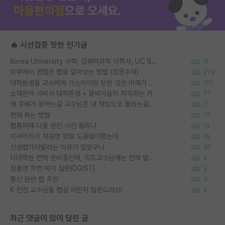
🔥 시선집중 핫한 인기글
Korea University 수학, 컴퓨터과학 이학사, UC Berkeley 산업공학 대학원 공학박사가 되는 것은 쉽지 않겠죠?
11
외부에서 괜찮은 랩을 알아보는 방법 (장문주의)
278
대학원생들 교수에게 가스라이팅 당한 것은 이해가 갑니다. 안타깝네요.
120
소재분야 석박사 대학원생 + 물박사들이 착각하는 거
77
왜 후배가 못하는걸 교수님은 내 책임으로 돌리는걸까요?
7
편애 하는 방법
17
랩홈피에 다들 본인 사진 올리냐
13
이사이트가 처음엔 정말 도움많이됐는데
16
신생랩가지말라는 이유가 있었구나
20
타대학원 컨텍 준비중인데, 지도교수님께는 언제 말씀드려야 할까요?
2
정출연 학연 박사 질문(DGIST)
2
통신 관련 랩 추천
3
K 전전 교수님들 랩실 어떤지 질문드려요!
2
최근 댓글이 많이 달린 글