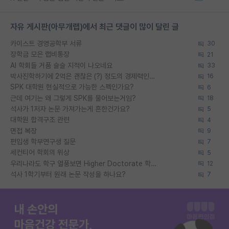
자유 게시판(아무개랩)에서 최근 댓글이 많이 달린 글
카이스트 경영공학부 서류
30
장학금 모은 랩비통장
21
AI 학회들 거품 슬슬 지적이 나오네요
33
박사진학하기에 2억은 괜찮은 (?) 정도의 경제력인가요
16
SPK 대학원 현실적으로 가능한 스펙인가요?
6
근데 여기는 왜 그렇게 SPK를 물어보는거임?
18
석사가 1저자 논문 가져가는게 흔한건가요?
5
대학원 합격구조 관련
4
면접 복장
9
편입생 학부연구생 질문
7
세컨티어 학회의 위상
5
우리나라도 학구 열풍보면 Higher Doctorate 학위가 필요하다고 봅니다.
12
석사 1학기부터 원래 논문 작성을 하나요?
7