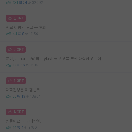
131
24
32092
김GPT
학교 이름만 보고 온 후회
44
8
11150
김GPT
분야, almuni 고려하고 ykist 붙고 경북 부산 대학원 왔는데
17
16
8135
김GPT
대학원생은 왜 힘들까..
22
13
13804
김GPT
힘들어요 ㅜ ㅜ대학원...
14
4
3190