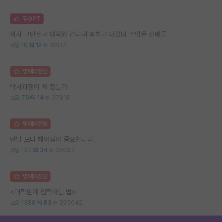
김GPT
회사 그만두고 대학원 간다며 박차고 나갔더 수많은 선배들
10
12
18617
명예의전당
박사과정이 왜 힘든가
78
14
37818
명예의전당
만남 보다 헤어짐이 중요합니다.
137
34
26097
명예의전당
<대학원에 입학하는 법>
1388
83
295042