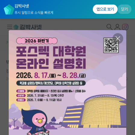
김박사넷
앱으로 보기
닫기
푸시 알림으로 소식을 빠르게
커뮤니티 홈
자유 게시판(아무개랩)
대학원생 모집
박사 마무리, 못하겠어요
국내대학원 정보
집요한 제임스 맥스웰
연구실&오픈랩
2024.07.29
28
14223
커뮤니티
커뮤니티 홈
전체글보기
베스트 게시판
IF 명예의전당