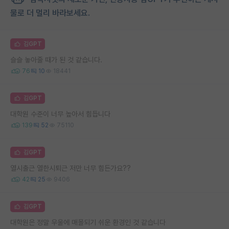
물로 더 멀리 바라보세요.
김GPT
슬슬 놓아줄 때가 된 것 같습니다.
76
10
18441
김GPT
대학원 수준이 너무 높아서 힘듭니다
139
52
75110
김GPT
열시출근 열한시퇴근 저만 너무 힘든가요??
42
25
9406
김GPT
대학원은 정말 우울에 매몰되기 쉬운 환경인 것 같습니다