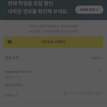
PI 전용 게시판
인문사회 계열 게시판
카카오 계정과 연동하여 게시글에 달린
특수/전문대학원 게시판
댓글 알람, 소식등을 빠르게 받아보세요
반도체/AI 게시판
카카오로 시작하기
장학금/장학생 게시판
학술 정보 게시판
댓글 6개
댓글쓰기
홍보 게시판
Howard Florey
커리어
2020.07.29
유학교육
붙으실꺼에요!
이벤트
0
0
0
0
0
대댓글 쓰기
반도체 아카데미