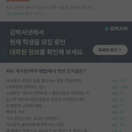
지도 교수는 반드시 인성이 바른 사람을 만나야 합니다.
399
74
118133
자유 게시판(아무개랩)에서 핫한 인기글은?
외부에서 괜찮은 랩을 알아보는 방법 (장문주의)
274
<대학원에 입학하는 법>
1388
소재분야 석박사 대학원생 + 물박사들이 착각하는 거
72
포스텍 억까에 대해 (동문의 학문적 아웃풋에 대한 반박)
50
AI 탑컨퍼 순위에 대해..
27
학위의 가치
20
석사 받았는데도 교수랑 연락한다.
43
교수님이 슬럼프에 빠지게 되는 과정
40
왜 후배가 못하는걸 교수님은 내 책임으로 돌리는걸까요?
4