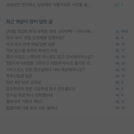
정보보안 연구하는 입장에선 식별가능한 사진을 올리는건 비추이긴함
5
최근 댓글이 많이 달린 글
[무료] 2026 미국 대학원 유학 스타터팩 - 가이드북 & 합격자 컨택메일 템플릿
645
미국 박사, 정말 도전해볼 만할까요?
9
미국 박사 컨택 메일 답변 질문
10
미박 탑스쿨 유학이 빡세진 이유
17
혹시 이정도 스펙이면 어느정도 잡고 준비해야하나요?
14
SSH 박사과정을 그만두고 지방대 박사로 옮기면 교수의 꿈은 끝일까요?
20
카이스트는 모든 연구실마다 서버 제공해주나요?
15
학부신입생 질문
12
정년 4년 남은 교수님
8
알츠하이머 관련 고등학생 탐구 포트폴리오
9
연구실 학생 하나 자퇴했는데
8
물박사의 기준이 뭐임?
12
랩홈피에 다들 본인 사진 올리냐
19