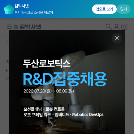
김박사넷
앱으로 보기
닫기
푸시 알림으로 소식을 빠르게
커뮤니티 홈
자유 게시판(아무개랩)
대학원생 모집
지스트 내일 서류발표....떨린다
국내대학원 정보
Fritz London
*
연구실&오픈랩
2020.07.29
6
7014
커뮤니티
커뮤니티 홈
전체글보기
베스트 게시판
IF 명예의전당