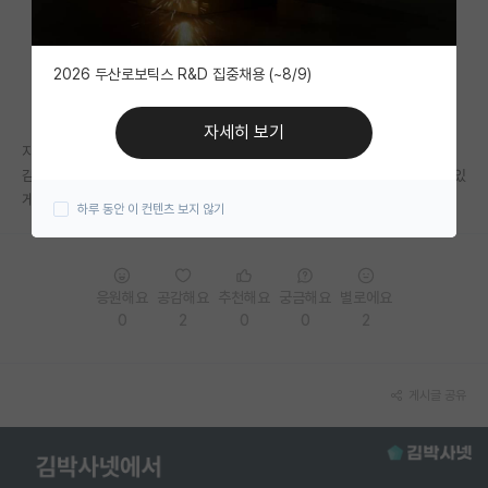
자유 게시판(아무개랩)
2026 두산로보틱스 R&D 집중채용 (~8/9)
미국 유학 게시판
미국 대학원 합격 후기 게시판
자세히 보기
지잡 지거국 잘난거 없는 3.9따리 학생입니다.... 역시 잘난거 없으니 자신
대학원생 모집 게시판
감도 없습니다. 너무 대학원가고 싶어요 가서 고생하고 싶습니다. 붙을 수 있
게 용기를 주십쇼.
하루 동안 이 컨텐츠 보지 않기
대학원 합격 후기 게시판
연구실(PI) 홍보 게시판
응원해요
공감해요
추천해요
궁금해요
별로에요
석박사 채용 정보 게시판
0
2
0
0
2
임용 정보 게시판
학부 인턴 게시판
게시글 공유
취업 게시판
임용 후기 게시판