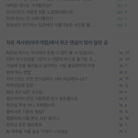
대학원 어디로 가야할까요?
4
이사이트가 처음엔 정말 도움많이됐는데
9
커뮤니티는 다 쓰레기통이지
5
정보보안 연구하는 입장에선 식별가능한 사진을 올리는건 비추이긴함
5
자유 게시판(아무개랩)에서 최근 댓글이 많이 달린 글
AI전공 박사는 의사보다 돈을 더 많이 벌 수 있습니다.
20
SSH 박사과정을 그만두고 지방대 박사로 옮기면 교수의 꿈은 끝일까요?
20
가슴에 손을 올려놓고 싫어하는 사람 불공정하게 리뷰
7
편애 하는 방법
6
카이스트는 모든 연구실마다 서버 제공해주나요?
15
학부신입생 질문
12
정년 4년 남은 교수님
8
알츠하이머 관련 고등학생 탐구 포트폴리오
9
연구실 학생 하나 자퇴했는데
8
물박사의 기준이 뭐임?
12
랩홈피에 다들 본인 사진 올리냐
19
장학금 모은 랩비통장
7
AI 학회들 거품 슬슬 지적이 나오네요
6