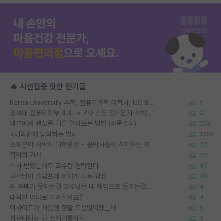
🔥 시선집중 핫한 인기글
Korea University 수학, 컴퓨터과학 이학사, UC Berkeley 산업공학 대학원 공학박사가 되는 것은 쉽지 않겠죠?
9
경북대 컴퓨터학부 4.4 -> 카이스트 전기전자 석박사통합과정 합격
21
외부에서 괜찮은 랩을 알아보는 방법 (장문주의)
274
<대학원에 입학하는 법>
1388
소재분야 석박사 대학원생 + 물박사들이 착각하는 거
72
학위의 가치
20
석사 받았는데도 교수랑 연락한다.
43
교수님이 슬럼프에 빠지게 되는 과정
40
왜 후배가 못하는걸 교수님은 내 책임으로 돌리는걸까요?
4
대학원 어디로 가야할까요?
4
이사이트가 처음엔 정말 도움많이됐는데
9
커뮤니티는 다 쓰레기통이지
5