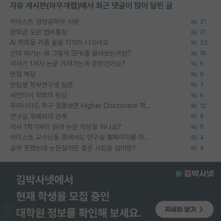
자유 게시판(아무개랩)에서 최근 댓글이 많이 달린 글
카이스트 경영공학부 서류
31
장학금 모은 랩비통장
21
AI 학회들 거품 슬슬 지적이 나오네요
33
근데 여기는 왜 그렇게 SPK를 물어보는거임?
19
석사가 1저자 논문 가져가는게 흔한건가요?
5
면접 복장
9
편입생 학부연구생 질문
7
세컨티어 학회의 위상
6
우리나라도 학구 열풍보면 Higher Doctorate 학위가 필요하다고 봅니다.
12
연구실 후배와의 관계
5
석사 1학기부터 원래 논문 작성을 하나요?
9
카이스트 교수님들 중에서도 연구실 홈페이지를 마련 안 하신 분들이 계시던데
4
공부 못했는데 논문실적은 좋은 사람을 싫어함?
4