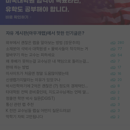
자유 게시판(아무개랩)에서 핫한 인기글은?
외부에서 괜찮은 랩을 알아보는 방법 (장문주의)
280
소재분야 석박사 대학원생 + 물박사들이 착각하는 거
77
말바꾸기 하는 교수는 피하세요
54
왜 후배가 못하는걸 교수님은 내 책임으로 돌리는걸까요?
7
편애 하는 방법
17
이사이트가 처음엔 정말 도움많이됐는데
16
신생랩가지말라는 이유가 있었구나
20
박사진학하기에 2억은 괜찮은 (?) 정도의 경제력인가요
8
타대학원 컨텍 준비중인데, 지도교수님께는 언제 말씀드려야 할까요?
2
정출연 학연 박사 질문(DGIST)
2
통신 관련 랩 추천
3
K 전전 교수님들 랩실 어떤지 질문드려요!
3
막학기 자퇴 고민됩니다
2