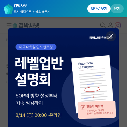
김박사넷
앱으로 보기
닫기
푸시 알림으로 소식을 빠르게
커뮤니티 홈
자유 게시판(아무개랩)
대학원생 모집
본문이 수정되지 않는 박제글입니다.
국내대학원 정보
컨택 메일 답신 관련 질문 드립니다.
연구실&오픈랩
바보같은 라이프니츠
커뮤니티
2024.07.11
7
2025
커뮤니티 홈
전체글보기
베스트 게시판
IF 명예의전당