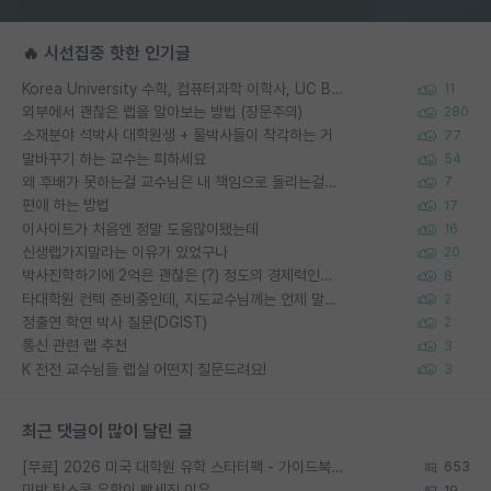
🔥 시선집중 핫한 인기글
Korea University 수학, 컴퓨터과학 이학사, UC Berkeley 산업공학 대학원 공학박사가 되는 것은 쉽지 않겠죠?
11
외부에서 괜찮은 랩을 알아보는 방법 (장문주의)
280
소재분야 석박사 대학원생 + 물박사들이 착각하는 거
77
말바꾸기 하는 교수는 피하세요
54
왜 후배가 못하는걸 교수님은 내 책임으로 돌리는걸까요?
7
편애 하는 방법
17
이사이트가 처음엔 정말 도움많이됐는데
16
신생랩가지말라는 이유가 있었구나
20
박사진학하기에 2억은 괜찮은 (?) 정도의 경제력인가요
8
타대학원 컨텍 준비중인데, 지도교수님께는 언제 말씀드려야 할까요?
2
정출연 학연 박사 질문(DGIST)
2
통신 관련 랩 추천
3
K 전전 교수님들 랩실 어떤지 질문드려요!
3
최근 댓글이 많이 달린 글
[무료] 2026 미국 대학원 유학 스타터팩 - 가이드북 & 합격자 컨택메일 템플릿
653
미박 탑스쿨 유학이 빡세진 이유
19