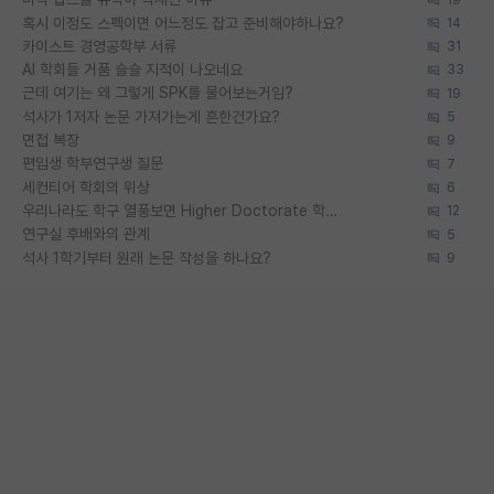
혹시 이정도 스펙이면 어느정도 잡고 준비해야하나요?
14
카이스트 경영공학부 서류
31
AI 학회들 거품 슬슬 지적이 나오네요
33
근데 여기는 왜 그렇게 SPK를 물어보는거임?
19
석사가 1저자 논문 가져가는게 흔한건가요?
5
면접 복장
9
편입생 학부연구생 질문
7
세컨티어 학회의 위상
6
우리나라도 학구 열풍보면 Higher Doctorate 학위가 필요하다고 봅니다.
12
연구실 후배와의 관계
5
석사 1학기부터 원래 논문 작성을 하나요?
9