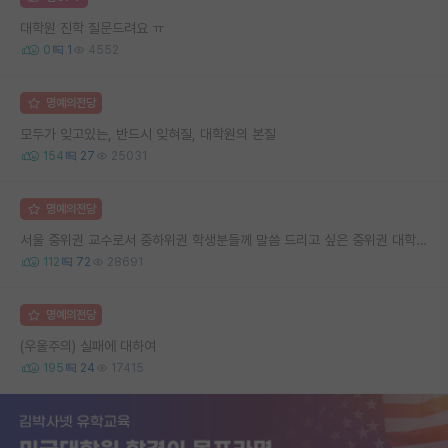
대학원 진학 질문드려요 ㅠ
0
1
4552
명예의전당
모두가 잊고있는, 반드시 잊혀질, 대학원의 본질
154
27
25031
명예의전당
서울 중위권 교수로서 중하위권 학생분들께 말씀 드리고 싶은 중위권 대학 연구실의 강점
112
72
28691
명예의전당
(우울주의) 실패에 대하여
195
24
17415