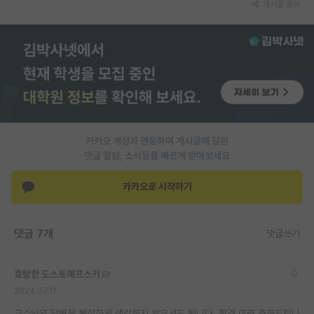
게시글 공유
PI 전용 게시판
인문사회 계열 게시판
특수/전문대학원 게시판
반도체/AI 게시판
장학금/장학생 게시판
카카오 계정과 연동하여 게시글에 달린
댓글 알람, 소식등을 빠르게 받아보세요
학술 정보 게시판
카카오로 시작하기
홍보 게시판
커리어
댓글 7개
댓글쓰기
유학교육
이벤트
호탕한 도스토예프스키
2024.07.11
반도체 아카데미
교수님의 답변은 복잡하게 생각하지 않으셔도 됩니다. 합격 미리 축하드립니