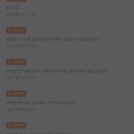
합격 후
2
3
7327
김GPT
대학원 합격 후 교수님께 먼저 연락 드리는게 예의인가요??
8
9
4330
김GPT
대학원 합격해놨는데 컨택 한번에 n명 교수님한테 해도되나요?
0
2
5294
김GPT
대학원 확정 후 준비사항 조언 부탁드립니다.
0
8
1983
김GPT