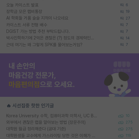
오늘 카이스트 발표
6
장학금 모은 랩비통장
19
AI 학회들 거품 슬슬 지적이 나오네요
27
카이스트 서류 전형 배수
7
DGIST 가는 방법 추천 부탁드립니다.
7
박사진학하기에 2억은 괜찮은 (?) 정도의 경제력인가요
14
근데 여기는 왜 그렇게 SPK를 물어보는거임?
7
🔥 시선집중 핫한 인기글
Korea University 수학, 컴퓨터과학 이학사, UC Berkeley 산업공학 대학원 공학박사가 되는 것은 쉽지 않겠죠?
10
외부에서 괜찮은 랩을 알아보는 방법 (장문주의)
275
대학원 월급 정리해준다 (공대 기준)
275
대학원생들 교수에게 가스라이팅 당한 것은 이해가 갑니다. 안타깝네요.
119