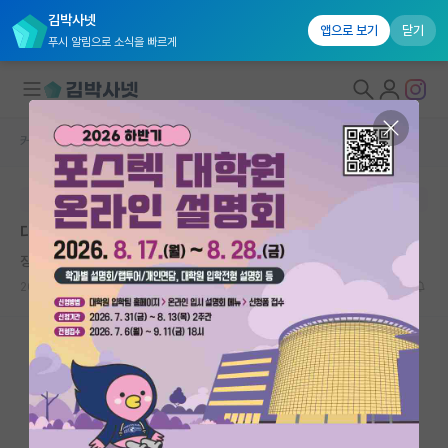
김박사넷
앱으로 보기
닫기
푸시 알림으로 소식을 빠르게
커뮤니티 홈
자유 게시판(아무개랩)
대학원생 모집
본문이 수정되지 않는 박제글입니다.
국내대학원 정보
대학원 합격 후 컨택 문제
연구실&오픈랩
징징대는 르네 데카르트
커뮤니티
2024.07.10
2
2610
커뮤니티 홈
전체글보기
베스트 게시판
IF 명예의전당