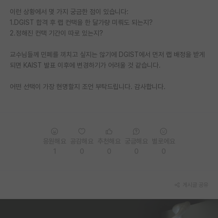
이런 상황에서 몇 가지 궁금한 점이 있습니다:
PI 전용 게시판
1.DGIST 합격 후 랩 컨택을 한 달가량 미뤄도 되는지?
2.정해진 컨택 기간이 따로 있는지?
인문사회 계열 게시판
특수/전문대학원 게시판
교수님들께 민폐를 끼치고 싶지는 않기에 DGIST에서 먼저 랩 배정을 받게
되면 KAIST 발표 이후에 변경하기가 어려울 것 같습니다.
반도체/AI 게시판
어떤 선택이 가장 현명할지 조언 부탁드립니다. 감사합니다.
장학금/장학생 게시판
학술 정보 게시판
홍보 게시판
응원해요
공감해요
추천해요
궁금해요
별로에요
커리어
1
0
0
0
0
유학교육
게시글 공유
이벤트
반도체 아카데미