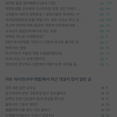
대학원 월급 정리해준다 (공대 기준)
275
대학원생들 교수에게 가스라이팅 당한 것은 이해가 갑니다. 안타깝네요.
119
소재분야 석박사 대학원생 + 물박사들이 착각하는 거
74
석사입학예정생 분들! 제발 어느 정도 각오는 하고 오세요.
156
포스텍 억까에 대해 (동문의 학문적 아웃풋에 대한 반박)
50
교수님이 슬럼프에 빠지게 되는 과정
40
대학원 어디로 가야할까요?
5
SSH 박사과정을 그만두고 지방대 박사로 옮기면 교수의 꿈은 끝일까요?
9
편애 하는 방법
15
이사이트가 처음엔 정말 도움많이됐는데
14
커뮤니티는 다 쓰레기통이지
6
정보보안 연구하는 입장에선 식별가능한 사진을 올리는건 비추이긴함
5
자유 게시판(아무개랩)에서 최근 댓글이 많이 달린 글
정년 4년 남은 교수님
9
알츠하이머 관련 고등학생 탐구 포트폴리오
13
입학도 안한 신입생이 원래 관심을 받나요
11
물박사의 기준이 뭐임?
20
랩홈피에 다들 본인 사진 올리냐
23
신생랩가지말라는 이유가 있었구나
16