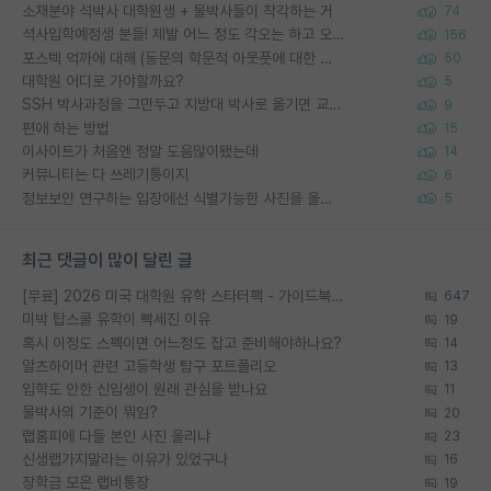
소재분야 석박사 대학원생 + 물박사들이 착각하는 거
74
석사입학예정생 분들! 제발 어느 정도 각오는 하고 오세요.
156
포스텍 억까에 대해 (동문의 학문적 아웃풋에 대한 반박)
50
대학원 어디로 가야할까요?
5
SSH 박사과정을 그만두고 지방대 박사로 옮기면 교수의 꿈은 끝일까요?
9
편애 하는 방법
15
이사이트가 처음엔 정말 도움많이됐는데
14
커뮤니티는 다 쓰레기통이지
6
정보보안 연구하는 입장에선 식별가능한 사진을 올리는건 비추이긴함
5
최근 댓글이 많이 달린 글
[무료] 2026 미국 대학원 유학 스타터팩 - 가이드북 & 합격자 컨택메일 템플릿
647
미박 탑스쿨 유학이 빡세진 이유
19
혹시 이정도 스펙이면 어느정도 잡고 준비해야하나요?
14
알츠하이머 관련 고등학생 탐구 포트폴리오
13
입학도 안한 신입생이 원래 관심을 받나요
11
물박사의 기준이 뭐임?
20
랩홈피에 다들 본인 사진 올리냐
23
신생랩가지말라는 이유가 있었구나
16
장학금 모은 랩비통장
19