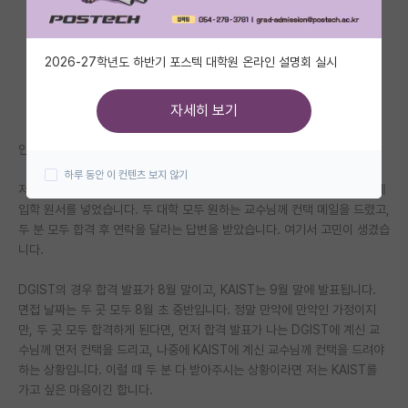
자유 게시판(아무개랩)
2026-27학년도 하반기 포스텍 대학원 온라인 설명회 실시
미국 유학 게시판
미국 대학원 합격 후기 게시판
자세히 보기
대학원생 모집 게시판
안녕하세요.
하루 동안 이 컨텐츠 보지 않기
대학원 합격 후기 게시판
저는 현재 대학원 입시를 준비 중인 학생입니다. 두 곳, KAIST와 DGIST에
입학 원서를 넣었습니다. 두 대학 모두 원하는 교수님께 컨택 메일을 드렸고,
연구실(PI) 홍보 게시판
두 분 모두 합격 후 연락을 달라는 답변을 받았습니다. 여기서 고민이 생겼습
니다.
석박사 채용 정보 게시판
DGIST의 경우 합격 발표가 8월 말이고, KAIST는 9월 말에 발표됩니다.
임용 정보 게시판
면접 날짜는 두 곳 모두 8월 초 중반입니다. 정말 만약에 만약인 가정이지
학부 인턴 게시판
만, 두 곳 모두 합격하게 된다면, 먼저 합격 발표가 나는 DGIST에 계신 교
수님께 먼저 컨택을 드리고, 나중에 KAIST에 계신 교수님께 컨택을 드려야
취업 게시판
하는 상황입니다. 이럴 때 두 분 다 받아주시는 상황이라면 저는 KAIST를
가고 싶은 마음이긴 합니다.
임용 후기 게시판