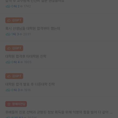
합격 후 교수님께 인건비 질문 괜찮을까요
0
2
1742
김GPT
혹시 선생님들 대학원 합격부터 했는데
1
3
2031
김GPT
대학원 합격후 타대학원 진학
0
4
1905
김GPT
대학원 합격 발표 후 다른대학 진학
0
3
1916
명예의전당
후배들의 진로 선택과 균형된 정보 획득을 위해 익명의 힘을 빌어 다 같이 연봉 공개 타임 한번 갖는 것 어때요?
81
63
20716