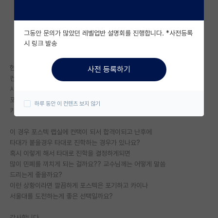
자유 게시판(아무개랩)
그동안 문의가 많았던 레벨업반 설명회를 진행합니다. *사전등록
미국 유학 게시판
시 링크 발송
미국 대학원 합격 후기 게시판
현재 포스텍 대학원에 예비합격한 상태이고
사전 등록하기
대학원생 모집 게시판
컨택만 완료되면 합격하는 상황입니다.
사실 포스텍에서 제일 가고 싶었던 랩실에 합격하지 못해서
대학원 합격 후기 게시판
포스텍의 다른 랩실을 가게되면 후에
하루 동안 이 컨텐츠 보지 않기
카이스트나 서울대도 도전해볼거 같습니다.
연구실(PI) 홍보 게시판
이 경우 포스텍 랩실에 컨택이 되서 합격이되고 난후에
석박사 채용 정보 게시판
타대가 붙을경우 타대로 진학하는 경우가 있나요?
혹시 이렇게 해서 타대로 진학을 결정하게되면
임용 정보 게시판
많이 민폐를 끼치게 되는 걸까요?? 교수님께는 어떻게 말씀
학부 인턴 게시판
드리는게 좋을까요?
이런 상황이라면 깔끔하게 포스텍은 포기하고 카이나
취업 게시판
서울대를 도전하는게 좋은 선택일까요?
임용 후기 게시판
감사합니다..