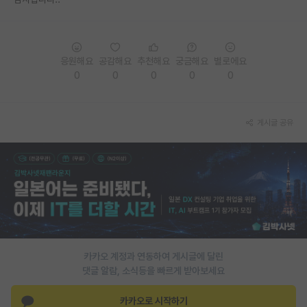
PI 전용 게시판
인문사회 계열 게시판
응원해요
공감해요
추천해요
궁금해요
별로에요
0
0
0
0
0
특수/전문대학원 게시판
반도체/AI 게시판
게시글 공유
장학금/장학생 게시판
학술 정보 게시판
홍보 게시판
커리어
유학교육
카카오 계정과 연동하여 게시글에 달린
이벤트
댓글 알람, 소식등을 빠르게 받아보세요
반도체 아카데미
카카오로 시작하기