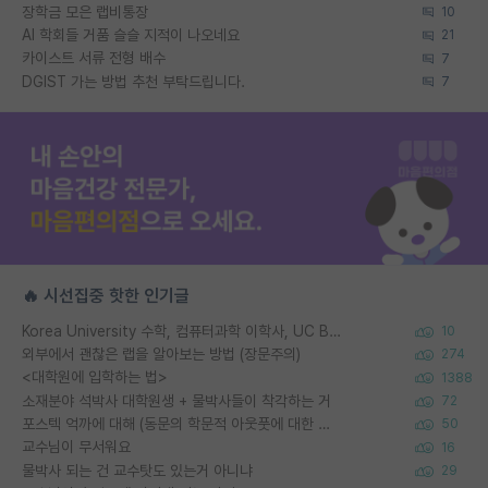
장학금 모은 랩비통장
10
AI 학회들 거품 슬슬 지적이 나오네요
21
카이스트 서류 전형 배수
7
DGIST 가는 방법 추천 부탁드립니다.
7
🔥 시선집중 핫한 인기글
Korea University 수학, 컴퓨터과학 이학사, UC Berkeley 산업공학 대학원 공학박사가 되는 것은 쉽지 않겠죠?
10
외부에서 괜찮은 랩을 알아보는 방법 (장문주의)
274
<대학원에 입학하는 법>
1388
소재분야 석박사 대학원생 + 물박사들이 착각하는 거
72
포스텍 억까에 대해 (동문의 학문적 아웃풋에 대한 반박)
50
교수님이 무서워요
16
물박사 되는 건 교수탓도 있는거 아니냐
29