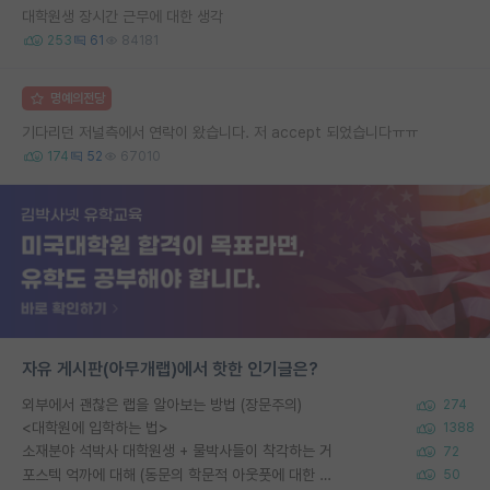
대학원생 장시간 근무에 대한 생각
253
61
84181
명예의전당
기다리던 저널측에서 연락이 왔습니다. 저 accept 되었습니다ㅠㅠ
174
52
67010
자유 게시판(아무개랩)에서 핫한 인기글은?
외부에서 괜찮은 랩을 알아보는 방법 (장문주의)
274
<대학원에 입학하는 법>
1388
소재분야 석박사 대학원생 + 물박사들이 착각하는 거
72
포스텍 억까에 대해 (동문의 학문적 아웃풋에 대한 반박)
50