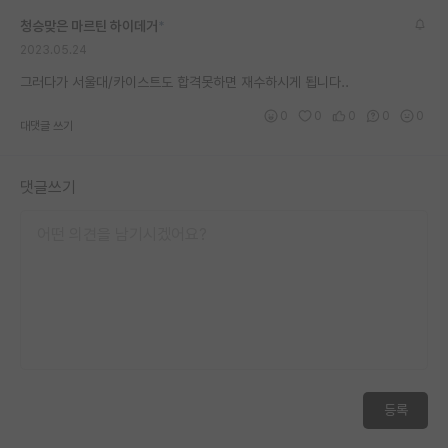
청승맞은 마르틴 하이데거
*
2023.05.24
그러다가 서울대/카이스트도 합격못하면 재수하시게 됩니다..
0
0
0
0
0
대댓글 쓰기
댓글쓰기
등록