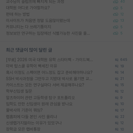
교수님이 슬럼프에 빠지게 되는 과정
40
대학원 어디로 가야할까요?
5
편애 하는 방법
12
이사이트가 처음엔 정말 도움많이됐는데
13
커뮤니티는 다 쓰레기통이지
5
정보보안 연구하는 입장에선 식별가능한 사진을 올리는건 비추이긴함
5
최근 댓글이 많이 달린 글
[무료] 2026 미국 대학원 유학 스타터팩 - 가이드북 & 합격자 컨택메일 템플릿
645
미박 탑스쿨 유학이 빡세진 이유
19
혹시 이정도 스펙이면 어느정도 잡고 준비해야하나요?
14
SSH 박사과정을 그만두고 지방대 박사로 옮기면 교수의 꿈은 끝일까요?
21
카이스트는 모든 연구실마다 서버 제공해주나요?
15
학부신입생 질문
12
알츠하이머 관련 고등학생 탐구 포트폴리오
9
입학도 안한 신입생이 원래 관심을 받나요
10
물박사의 기준이 뭐임?
17
랩홈피에 다들 본인 사진 올리냐
22
신생랩가지말라는 이유가 있었구나
12
장학금 모은 랩비통장
10