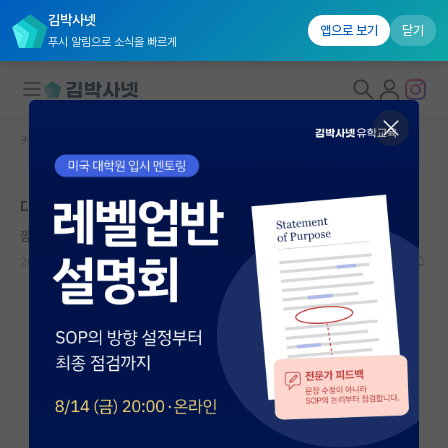
김박사넷
앱으로 보기
닫기
푸시 알림으로 소식을 빠르게
커뮤니티 홈
자유 게시판(아무개랩)
대학원생 모집
대학원 합격후 타대학원 진학
국내대학원 정보
깜찍한 마르틴 하이데거
연구실&오픈랩
2023.05.24
4
1905
커뮤니티
커뮤니티 홈
전체글보기
베스트 게시판
IF 명예의전당