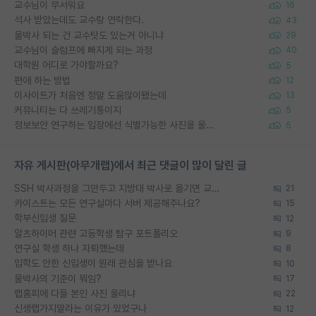
교수님이 무서워요
16
석사 받았는데도 교수랑 연락한다.
43
물박사 되는 건 교수탓도 있는거 아니냐
29
교수님이 슬럼프에 빠지게 되는 과정
40
대학원 어디로 가야할까요?
5
편애 하는 방법
12
이사이트가 처음엔 정말 도움많이됐는데
13
커뮤니티는 다 쓰레기통이지
5
정보보안 연구하는 입장에선 식별가능한 사진을 올리는건 비추이긴함
5
자유 게시판(아무개랩)에서 최근 댓글이 많이 달린 글
SSH 박사과정을 그만두고 지방대 박사로 옮기면 교수의 꿈은 끝일까요?
21
카이스트는 모든 연구실마다 서버 제공해주나요?
15
학부신입생 질문
12
알츠하이머 관련 고등학생 탐구 포트폴리오
9
연구실 학생 하나 자퇴했는데
8
입학도 안한 신입생이 원래 관심을 받나요
10
물박사의 기준이 뭐임?
17
랩홈피에 다들 본인 사진 올리냐
22
신생랩가지말라는 이유가 있었구나
12