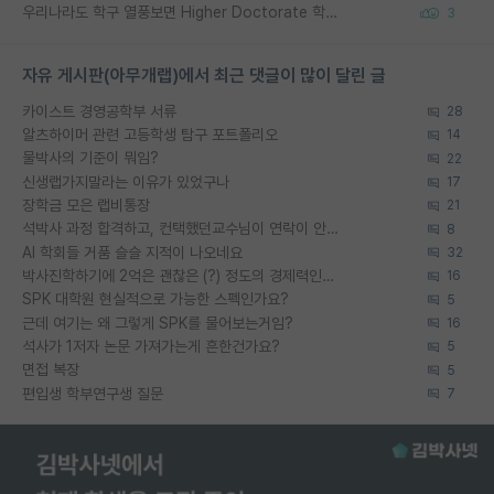
우리나라도 학구 열풍보면 Higher Doctorate 학위가 필요하다고 봅니다.
3
자유 게시판(아무개랩)에서 최근 댓글이 많이 달린 글
카이스트 경영공학부 서류
28
알츠하이머 관련 고등학생 탐구 포트폴리오
14
물박사의 기준이 뭐임?
22
신생랩가지말라는 이유가 있었구나
17
장학금 모은 랩비통장
21
석박사 과정 합격하고, 컨택했던교수님이 연락이 안됩니다...
8
AI 학회들 거품 슬슬 지적이 나오네요
32
박사진학하기에 2억은 괜찮은 (?) 정도의 경제력인가요
16
SPK 대학원 현실적으로 가능한 스펙인가요?
5
근데 여기는 왜 그렇게 SPK를 물어보는거임?
16
석사가 1저자 논문 가져가는게 흔한건가요?
5
면접 복장
5
편입생 학부연구생 질문
7