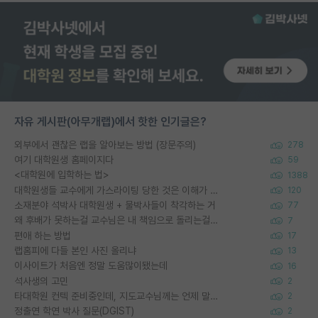
자유 게시판(아무개랩)에서 핫한 인기글은?
외부에서 괜찮은 랩을 알아보는 방법 (장문주의)
278
여기 대학원생 홈페이지다
59
<대학원에 입학하는 법>
1388
대학원생들 교수에게 가스라이팅 당한 것은 이해가 갑니다. 안타깝네요.
120
소재분야 석박사 대학원생 + 물박사들이 착각하는 거
77
왜 후배가 못하는걸 교수님은 내 책임으로 돌리는걸까요?
7
편애 하는 방법
17
랩홈피에 다들 본인 사진 올리냐
13
이사이트가 처음엔 정말 도움많이됐는데
16
석사생의 고민
2
타대학원 컨텍 준비중인데, 지도교수님께는 언제 말씀드려야 할까요?
2
정출연 학연 박사 질문(DGIST)
2