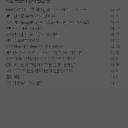
최근 댓글이 많이 달린 글
[무료] 2026 미국 대학원 유학 스타터팩 - 가이드북 & 합격자 컨택메일 템플릿
652
미박 탑스쿨 유학이 빡세진 이유
19
혹시 이정도 스펙이면 어느정도 잡고 준비해야하나요?
14
물박사의 기준이 뭐임?
22
신생랩가지말라는 이유가 있었구나
17
장학금 모은 랩비통장
21
AI 학회들 거품 슬슬 지적이 나오네요
32
박사진학하기에 2억은 괜찮은 (?) 정도의 경제력인가요
16
SPK 대학원 현실적으로 가능한 스펙인가요?
5
근데 여기는 왜 그렇게 SPK를 물어보는거임?
16
석사가 1저자 논문 가져가는게 흔한건가요?
5
면접 복장
5
편입생 학부연구생 질문
7