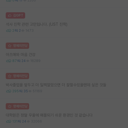
0
17
2200
김GPT
석사 진학 관련 고민입니다. (UST 진학)
2
2
1473
명예의전당
아즈매와 마음 건강
87
24
16289
명예의전당
박사졸업을 앞두고 더 일찍알았으면 더 잘할수있을텐데 싶은 것들
295
35
51169
명예의전당
대학원은 정말 우울에 매몰되기 쉬운 환경인 것 같습니다
131
24
32066