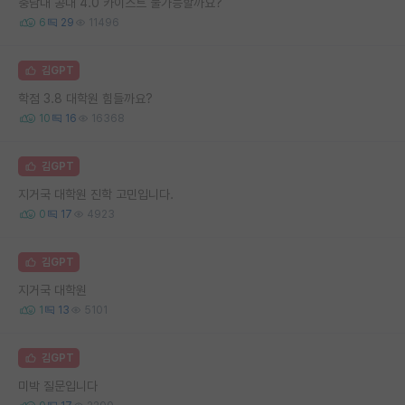
충남대 공대 4.0 카이스트 불가능할까요?
6
29
11496
김GPT
학점 3.8 대학원 힘들까요?
10
16
16368
김GPT
지거국 대학원 진학 고민입니다.
0
17
4923
김GPT
지거국 대학원
1
13
5101
김GPT
미박 질문입니다