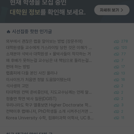
🔥 시선집중 핫한 인기글
외부에서 괜찮은 랩을 알아보는 방법 (장문주의)
278
대학원생들 교수에게 가스라이팅 당한 것은 이해가 갑니다. 안타깝네요.
120
소재분야 석박사 대학원생 + 물박사들이 착각하는 거
77
왜 후배가 못하는걸 교수님은 내 책임으로 돌리는걸까요?
7
편애 하는 방법
17
랩홈피에 다들 본인 사진 올리냐
13
이사이트가 처음엔 정말 도움많이됐는데
16
석사생의 고민
2
타대학원 컨텍 준비중인데, 지도교수님께는 언제 말씀드려야 할까요?
2
정출연 학연 박사 질문(DGIST)
2
우리나라도 학구 열풍보면 Higher Doctorate 학위가 필요하다고 봅니다.
3
컨택이후 랩매니저, PhD학생들 소개 시켜주신거면 거의 컨펌에 가깝나요?
2
Korea University 수학, 컴퓨터과학 이학사, UC Berkeley 산업공학 대학원 공학박사가 되는 것은 쉽지 않겠죠?
11