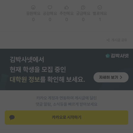
PI 전용 게시판
응원해요
공감해요
추천해요
궁금해요
별로에요
0
0
0
0
1
인문사회 계열 게시판
특수/전문대학원 게시판
게시글 공유
반도체/AI 게시판
장학금/장학생 게시판
학술 정보 게시판
홍보 게시판
커리어
카카오 계정과 연동하여 게시글에 달린
유학교육
댓글 알람, 소식등을 빠르게 받아보세요
이벤트
카카오로 시작하기
반도체 아카데미