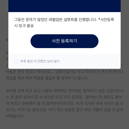
자유 게시판(아무개랩)
그동안 문의가 많았던 레벨업반 설명회를 진행합니다. *사전등록
미국 유학 게시판
시 링크 발송
미국 대학원 합격 후기 게시판
제목 그대로 여쭤봅니다.
사전 등록하기
대학원생 모집 게시판
부산경북 중 하나 다니고 있습니다. 형편상 조금 어렵게 공부했어서 재수는
대학원 합격 후기 게시판
생각도 못하고 전액장학금 주는 학교로 왔습니다. 그런데 부모님이 너가 연
하루 동안 이 컨텐츠 보지 않기
구에 뜻이 있는 것 같으니 대학원은 미국의 좋은 곳으로 가면 좋겠다면서 모
연구실(PI) 홍보 게시판
아놓은 돈이 있다고 하시네요... 당황스럽기도 하고 차라리 이 돈으로 반수나
편입을 해서 학부 학벌을 옮길까 별 생각이 다 듭니다.
석박사 채용 정보 게시판
공부를 오래 하고 싶고 나중에 국제적인 연구에도 참여하고 싶은 지금으로서
임용 정보 게시판
는 큰 꿈이 있어서 갈 수 있으면 미국 가고 싶은데.. 알아보니까 펀딩도 받아
학부 인턴 게시판
야 하겠고 준비해야 할 게 많아보이더라고요. 미국 석사와 국내 석사가 좀 다
르다는 이야기도 들었고요. 여기 계신 분들은 알고 계신 것들이 있을 것 같아
취업 게시판
여쭤봅니다.
임용 후기 게시판