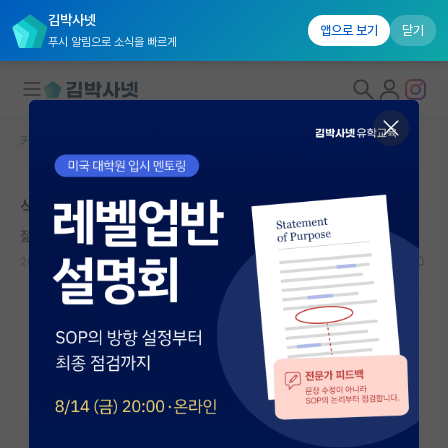
김박사넷
앱으로 보기
닫기
푸시 알림으로 소식을 빠르게
커뮤니티 홈
자유 게시판(아무개랩)
대학원생 모집
석사부터 미국 대학원 진학은 많이 드문가요?
국내대학원 정보
젊은 유클리드
연구실&오픈랩
2024.07.06
16
2718
커뮤니티
커뮤니티 홈
전체글보기
베스트 게시판
IF 명예의전당