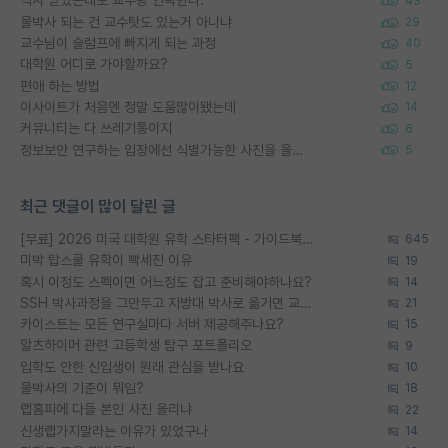
석사 받았는데도 교수랑 연락한다.
43
물박사 되는 건 교수탓도 있는거 아니냐
29
교수님이 슬럼프에 빠지게 되는 과정
40
대학원 어디로 가야할까요?
5
편애 하는 방법
12
이사이트가 처음엔 정말 도움많이됐는데
14
커뮤니티는 다 쓰레기통이지
6
정보보안 연구하는 입장에선 식별가능한 사진을 올리는건 비추이긴함
5
최근 댓글이 많이 달린 글
[무료] 2026 미국 대학원 유학 스타터팩 - 가이드북 & 합격자 컨택메일 템플릿
645
미박 탑스쿨 유학이 빡세진 이유
19
혹시 이정도 스펙이면 어느정도 잡고 준비해야하나요?
14
SSH 박사과정을 그만두고 지방대 박사로 옮기면 교수의 꿈은 끝일까요?
21
카이스트는 모든 연구실마다 서버 제공해주나요?
15
알츠하이머 관련 고등학생 탐구 포트폴리오
9
입학도 안한 신입생이 원래 관심을 받나요
10
물박사의 기준이 뭐임?
18
랩홈피에 다들 본인 사진 올리냐
22
신생랩가지말라는 이유가 있었구나
14