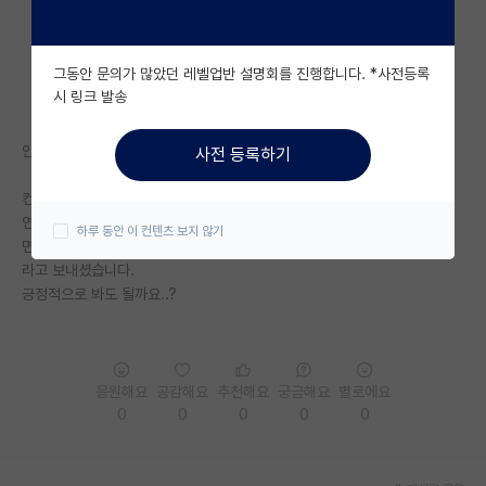
자유 게시판(아무개랩)
그동안 문의가 많았던 레벨업반 설명회를 진행합니다. *사전등록
미국 유학 게시판
시 링크 발송
미국 대학원 합격 후기 게시판
안녕하세요
사전 등록하기
대학원생 모집 게시판
컨택 메일을 보냈고 교수님께서
대학원 합격 후기 게시판
연구실에 관심을 가져줘서 고맙다.
하루 동안 이 컨텐츠 보지 않기
면담을 원하면 이 날짜에 방문하세요.
연구실(PI) 홍보 게시판
라고 보내셨습니다.
긍정적으로 봐도 될까요..?
석박사 채용 정보 게시판
임용 정보 게시판
학부 인턴 게시판
응원해요
공감해요
추천해요
궁금해요
별로에요
0
0
0
0
0
취업 게시판
임용 후기 게시판