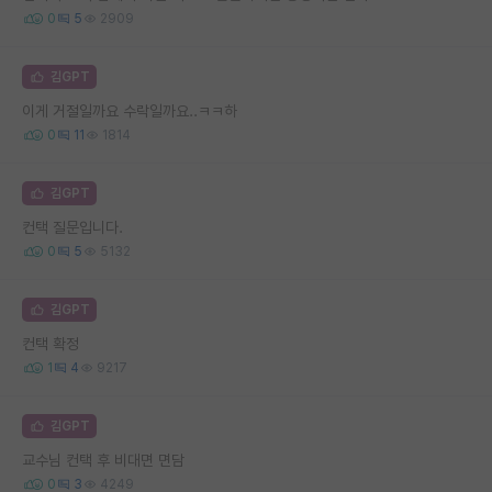
0
5
2909
김GPT
이게 거절일까요 수락일까요..ㅋㅋ하
0
11
1814
김GPT
컨택 질문입니다.
0
5
5132
김GPT
컨택 확정
1
4
9217
김GPT
교수님 컨택 후 비대면 면담
0
3
4249