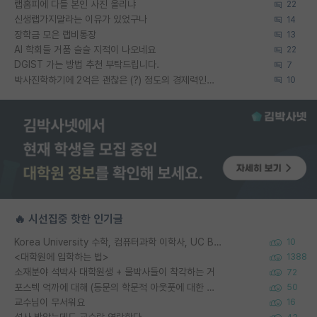
랩홈피에 다들 본인 사진 올리냐
22
신생랩가지말라는 이유가 있었구나
14
장학금 모은 랩비통장
13
AI 학회들 거품 슬슬 지적이 나오네요
22
DGIST 가는 방법 추천 부탁드립니다.
7
박사진학하기에 2억은 괜찮은 (?) 정도의 경제력인가요
10
🔥 시선집중 핫한 인기글
Korea University 수학, 컴퓨터과학 이학사, UC Berkeley 산업공학 대학원 공학박사가 되는 것은 쉽지 않겠죠?
10
<대학원에 입학하는 법>
1388
소재분야 석박사 대학원생 + 물박사들이 착각하는 거
72
포스텍 억까에 대해 (동문의 학문적 아웃풋에 대한 반박)
50
교수님이 무서워요
16