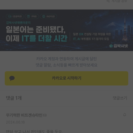
게시글 공유
PI 전용 게시판
인문사회 계열 게시판
특수/전문대학원 게시판
반도체/AI 게시판
장학금/장학생 게시판
카카오 계정과 연동하여 게시글에 달린
댓글 알람, 소식등을 빠르게 받아보세요
학술 정보 게시판
카카오로 시작하기
홍보 게시판
커리어
댓글 1개
댓글쓰기
유학교육
무기력한 비트겐슈타인
이벤트
2024.06.16
반도체 아카데미
면담 보고 나서 판단해도 좋을 듯요.