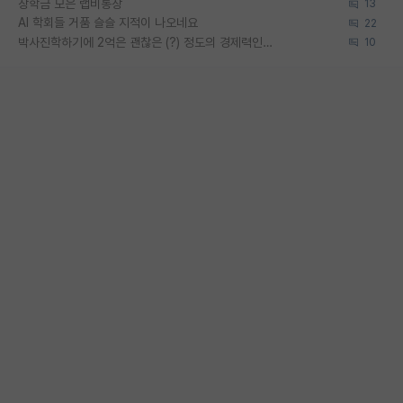
장학금 모은 랩비통장
13
AI 학회들 거품 슬슬 지적이 나오네요
22
박사진학하기에 2억은 괜찮은 (?) 정도의 경제력인가요
10