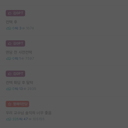
김GPT
컨택 후
0
3
1674
김GPT
면담 전 사전컨택
0
1
7597
김GPT
컨택 확답 후 탈락
0
13
2935
명예의전당
우리 교수님 솔직히 너무 좋음
326
47
105155