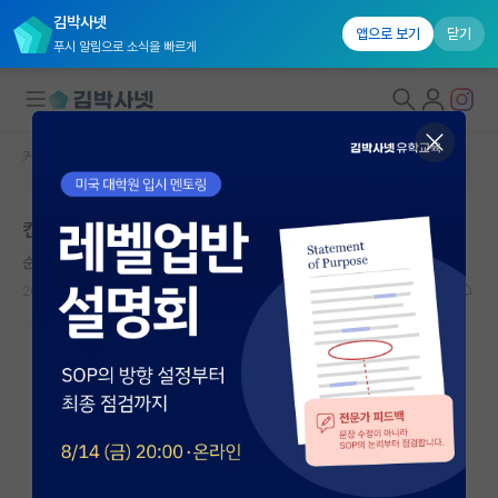
김박사넷
앱으로 보기
닫기
푸시 알림으로 소식을 빠르게
커뮤니티 홈
자유 게시판(아무개랩)
대학원생 모집
컨택 후 면담
국내대학원 정보
순수한 버트런드 러셀
연구실&오픈랩
2024.06.16
1
1068
커뮤니티
커뮤니티 홈
전체글보기
베스트 게시판
IF 명예의전당