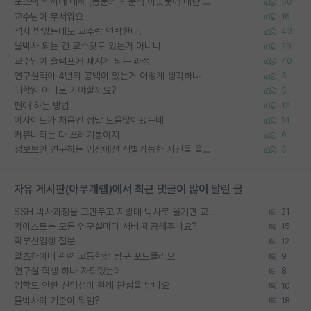
포스텍 억까에 대해 (동문의 학문적 아웃풋에 대한 반박)
50
교수님이 무서워요
16
석사 받았는데도 교수랑 연락한다.
43
물박사 되는 건 교수탓도 있는거 아니냐
29
교수님이 슬럼프에 빠지게 되는 과정
40
연구실적이 4년의 공백이 있는거 어떻게 생각하냐
3
대학원 어디로 가야할까요?
5
편애 하는 방법
12
이사이트가 처음엔 정말 도움많이됐는데
14
커뮤니티는 다 쓰레기통이지
6
정보보안 연구하는 입장에선 식별가능한 사진을 올리는건 비추이긴함
5
자유 게시판(아무개랩)에서 최근 댓글이 많이 달린 글
SSH 박사과정을 그만두고 지방대 박사로 옮기면 교수의 꿈은 끝일까요?
21
카이스트는 모든 연구실마다 서버 제공해주나요?
15
학부신입생 질문
12
알츠하이머 관련 고등학생 탐구 포트폴리오
9
연구실 학생 하나 자퇴했는데
8
입학도 안한 신입생이 원래 관심을 받나요
10
물박사의 기준이 뭐임?
18