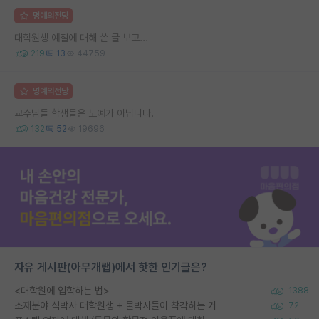
명예의전당
대학원생 예절에 대해 쓴 글 보고...
219
13
44759
명예의전당
교수님들 학생들은 노예가 아닙니다.
132
52
19696
자유 게시판(아무개랩)에서 핫한 인기글은?
<대학원에 입학하는 법>
1388
소재분야 석박사 대학원생 + 물박사들이 착각하는 거
72