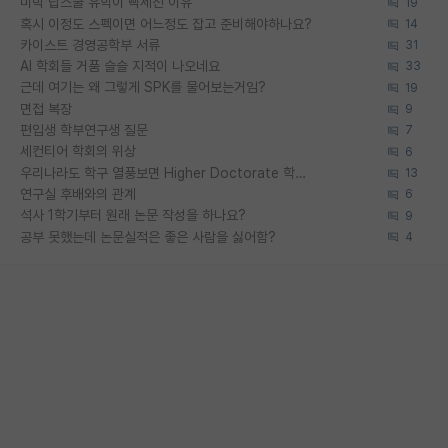
미박 탑스쿨 유학이 빡세진 이유
19
혹시 이정도 스펙이면 어느정도 잡고 준비해야하나요?
14
카이스트 경영공학부 서류
31
AI 학회들 거품 슬슬 지적이 나오네요
33
근데 여기는 왜 그렇게 SPK를 물어보는거임?
19
면접 복장
9
편입생 학부연구생 질문
7
세컨티어 학회의 위상
6
우리나라도 학구 열풍보면 Higher Doctorate 학위가 필요하다고 봅니다.
13
연구실 후배와의 관계
6
석사 1학기부터 원래 논문 작성을 하나요?
9
공부 못했는데 논문실적은 좋은 사람을 싫어함?
4