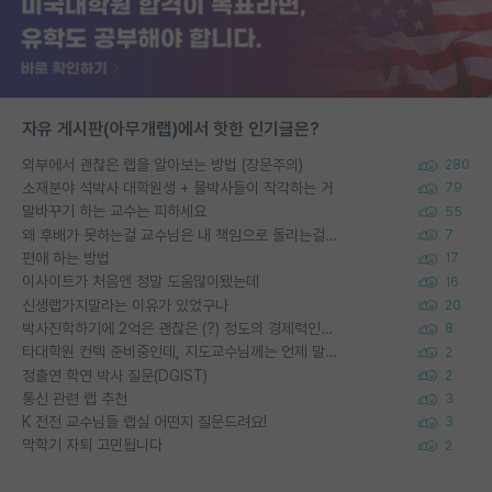
자유 게시판(아무개랩)에서 핫한 인기글은?
외부에서 괜찮은 랩을 알아보는 방법 (장문주의)
280
소재분야 석박사 대학원생 + 물박사들이 착각하는 거
79
말바꾸기 하는 교수는 피하세요
55
왜 후배가 못하는걸 교수님은 내 책임으로 돌리는걸까요?
7
편애 하는 방법
17
이사이트가 처음엔 정말 도움많이됐는데
16
신생랩가지말라는 이유가 있었구나
20
박사진학하기에 2억은 괜찮은 (?) 정도의 경제력인가요
8
타대학원 컨텍 준비중인데, 지도교수님께는 언제 말씀드려야 할까요?
2
정출연 학연 박사 질문(DGIST)
2
통신 관련 랩 추천
3
K 전전 교수님들 랩실 어떤지 질문드려요!
3
막학기 자퇴 고민됩니다
2