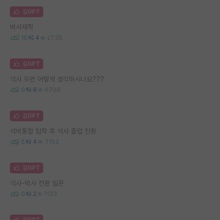
김GPT
박사재학
10
4
2735
김GPT
석사 두번 어떻게 생각하시나요???
0
8
6709
김GPT
석박통합 입학 후 석사 졸업 전환
5
4
7153
김GPT
석사-박사 전환 질문
0
2
1133
김GPT