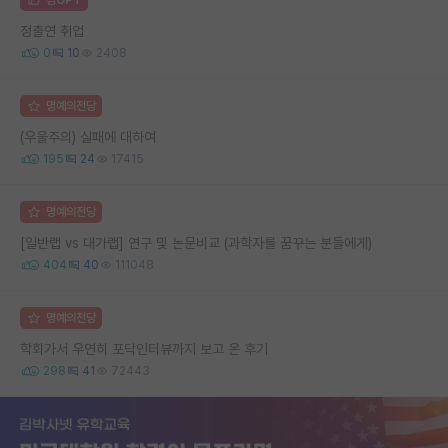
정출연 취업
0
10
2408
명예의전당
(우울주의) 실패에 대하여
195
24
17415
명예의전당
[일반랩 vs 대가랩] 연구 및 논문비교 (과학자를 꿈꾸는 분들에게)
404
40
111048
명예의전당
학회가서 우연히 포닥인터뷰까지 보고 온 후기
298
41
72443