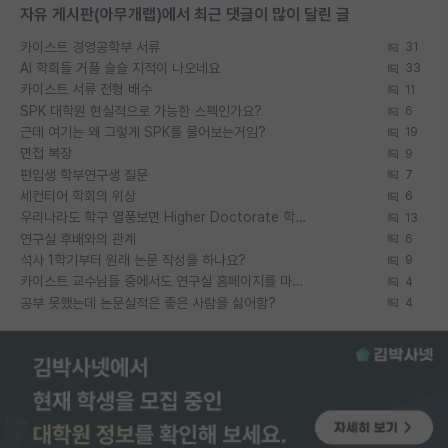
자유 게시판(아무개랩)에서 최근 댓글이 많이 달린 글
카이스트 경영공학부 서류
31
AI 학회들 거품 슬슬 지적이 나오네요
33
카이스트 서류 전형 배수
11
SPK 대학원 현실적으로 가능한 스펙인가요?
6
근데 여기는 왜 그렇게 SPK를 물어보는거임?
19
면접 복장
9
편입생 학부연구생 질문
7
세컨티어 학회의 위상
6
우리나라도 학구 열풍보면 Higher Doctorate 학위가 필요하다고 봅니다.
13
연구실 후배와의 관계
6
석사 1학기부터 원래 논문 작성을 하나요?
9
카이스트 교수님들 중에서도 연구실 홈페이지를 마련 안 하신 분들이 계시던데
4
공부 못했는데 논문실적은 좋은 사람을 싫어함?
4