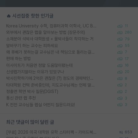
🔥 시선집중 핫한 인기글
Korea University 수학, 컴퓨터과학 이학사, UC Berkeley 산업공학 대학원 공학박사가 되는 것은 쉽지 않겠죠?
11
외부에서 괜찮은 랩을 알아보는 방법 (장문주의)
280
소재분야 석박사 대학원생 + 물박사들이 착각하는 거
79
말바꾸기 하는 교수는 피하세요
55
왜 후배가 못하는걸 교수님은 내 책임으로 돌리는걸까요?
7
편애 하는 방법
17
이사이트가 처음엔 정말 도움많이됐는데
16
신생랩가지말라는 이유가 있었구나
20
박사진학하기에 2억은 괜찮은 (?) 정도의 경제력인가요
8
타대학원 컨텍 준비중인데, 지도교수님께는 언제 말씀드려야 할까요?
2
정출연 학연 박사 질문(DGIST)
2
통신 관련 랩 추천
3
K 전전 교수님들 랩실 어떤지 질문드려요!
3
최근 댓글이 많이 달린 글
[무료] 2026 미국 대학원 유학 스타터팩 - 가이드북 & 합격자 컨택메일 템플릿
653