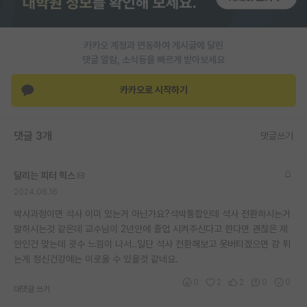
PI 전용 게시판
카카오 계정과 연동하여 게시글에 달린
인문사회 계열 게시판
댓글 알람, 소식등을 빠르게 받아보세요
특수/전문대학원 게시판
카카오로 시작하기
반도체/AI 게시판
장학금/장학생 게시판
댓글 3개
댓글쓰기
학술 정보 게시판
달리는 피터 힉스
홍보 게시판
2024.06.16
커리어
박사과정이면 석사 이미 있는거 아닌가요?석박통합인데 석사 전환하시는거
말하시는것 같은데 교수님이 2년안에 졸업 시켜주신다고 한다면 괜찮은 제
유학교육
안인건 맞는데 굇수 느낌이 나서..일단 석사 전환해보고 못버티겠으면 걍 튀
는게 정신건강에는 이로울 수 있을것 같네요.
이벤트
0
2
2
0
0
대댓글 쓰기
반도체 아카데미