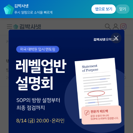
김박사넷
앱으로 보기
닫기
푸시 알림으로 소식을 빠르게
커뮤니티 홈
자유 게시판(아무개랩)
대학원생 모집
박사 > 석사 전환
국내대학원 정보
방정맞은 버트런드 러셀
연구실&오픈랩
2024.06.15
3
2333
커뮤니티
커뮤니티 홈
전체글보기
베스트 게시판
IF 명예의전당