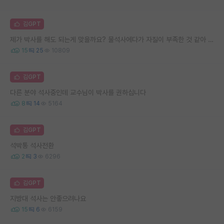
김GPT
제가 박사를 해도 되는게 맞을까요? 물석사에다가 자질이 부족한 것 같아 고민됩니다..
15
25
10809
김GPT
다른 분야 석사중인데 교수님이 박사를 권하십니다
8
14
5164
김GPT
석박통 석사전환
2
3
6296
김GPT
지방대 석사는 안좋으려나요
15
6
6159