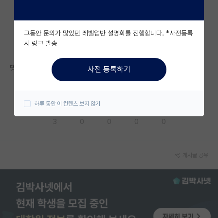
자유 게시판(아무개랩)
그동안 문의가 많았던 레벨업반 설명회를 진행합니다. *사전등록
미국 유학 게시판
시 링크 발송
미국 대학원 합격 후기 게시판
댓글 감사합니다
사전 등록하기
대학원생 모집 게시판
대학원 합격 후기 게시판
하루 동안 이 컨텐츠 보지 않기
응원해요
공감해요
추천해요
궁금해요
별로에요
연구실(PI) 홍보 게시판
3
0
0
0
0
석박사 채용 정보 게시판
임용 정보 게시판
게시글 공유
학부 인턴 게시판
취업 게시판
임용 후기 게시판