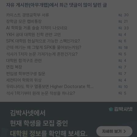
자유 게시판(아무개랩)에서 최근 댓글이 많이 달린 글
카이스트 경영공학부 서류
30
장학금 모은 랩비통장
21
AI 학회들 거품 슬슬 지적이 나오네요
33
YKH 공대 대학원 진학 관련 고민
4
SPK 대학원 현실적으로 가능한 스펙인가요?
6
근데 여기는 왜 그렇게 SPK를 물어보는거임?
18
석사가 1저자 논문 가져가는게 흔한건가요?
5
대학원 합격구조 관련
4
면접 복장
7
편입생 학부연구생 질문
7
세컨티어 학회의 위상
4
우리나라도 학구 열풍보면 Higher Doctorate 학위가 필요하다고 봅니다.
10
석사 1학기부터 원래 논문 작성을 하나요?
5