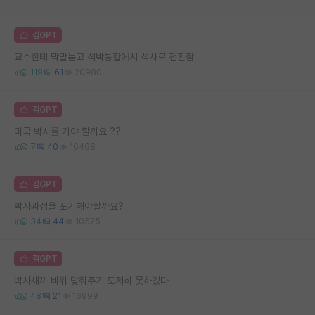
김GPT
교수한테 막말듣고 석박통합에서 석사로 전환함
119
61
20980
김GPT
미국 박사를 가야 할까요 ??
7
40
16468
김GPT
박사과정을 포기해야할까요?
34
44
10525
김GPT
박사새끼 비위 맞춰주기 도저히 못하겠다
48
21
16999