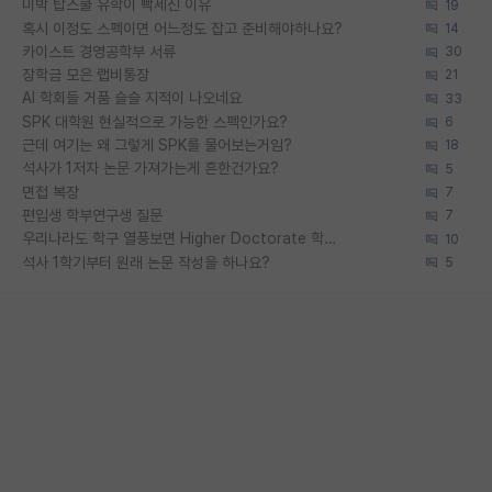
미박 탑스쿨 유학이 빡세진 이유
19
혹시 이정도 스펙이면 어느정도 잡고 준비해야하나요?
14
카이스트 경영공학부 서류
30
장학금 모은 랩비통장
21
AI 학회들 거품 슬슬 지적이 나오네요
33
SPK 대학원 현실적으로 가능한 스펙인가요?
6
근데 여기는 왜 그렇게 SPK를 물어보는거임?
18
석사가 1저자 논문 가져가는게 흔한건가요?
5
면접 복장
7
편입생 학부연구생 질문
7
우리나라도 학구 열풍보면 Higher Doctorate 학위가 필요하다고 봅니다.
10
석사 1학기부터 원래 논문 작성을 하나요?
5