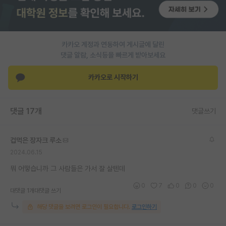
PI 전용 게시판
인문사회 계열 게시판
카카오 계정과 연동하여 게시글에 달린
댓글 알람, 소식등을 빠르게 받아보세요
특수/전문대학원 게시판
반도체/AI 게시판
카카오로 시작하기
장학금/장학생 게시판
댓글 17개
댓글쓰기
학술 정보 게시판
홍보 게시판
겁먹은 장자크 루소
2024.06.15
커리어
뭐 어떻습니까 그 사람들은 가서 잘 살텐데
유학교육
0
7
0
0
0
대댓글 1개
대댓글 쓰기
이벤트
해당 댓글을 보려면 로그인이 필요합니다.
로그인하기
반도체 아카데미