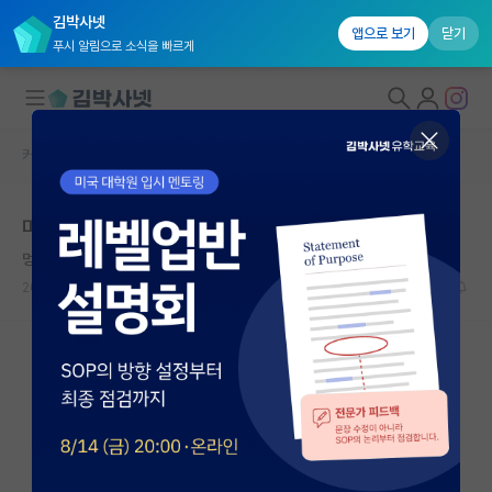
김박사넷
앱으로 보기
닫기
푸시 알림으로 소식을 빠르게
커뮤니티 홈
자유 게시판(아무개랩)
대학원생 모집
미국 석사 과정 가는거면서 은근히 박사과정인척
국내대학원 정보
멍때리는 어니스트 헤밍웨이
*
연구실&오픈랩
2024.06.15
17
6864
커뮤니티
커뮤니티 홈
전체글보기
베스트 게시판
IF 명예의전당