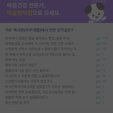
자유 게시판(아무개랩)에서 핫한 인기글은?
외부에서 괜찮은 랩을 알아보는 방법 (장문주의)
278
대학원생들 교수에게 가스라이팅 당한 것은 이해가 갑니다. 안타깝네요.
120
소재분야 석박사 대학원생 + 물박사들이 착각하는 거
77
왜 후배가 못하는걸 교수님은 내 책임으로 돌리는걸까요?
7
편애 하는 방법
17
물박사의 기준이 뭐임?
9
랩홈피에 다들 본인 사진 올리냐
13
이사이트가 처음엔 정말 도움많이됐는데
16
신생랩가지말라는 이유가 있었구나
20
박사진학하기에 2억은 괜찮은 (?) 정도의 경제력인가요
7
타대학원 컨텍 준비중인데, 지도교수님께는 언제 말씀드려야 할까요?
2
정출연 학연 박사 질문(DGIST)
2
통신 관련 랩 추천
3