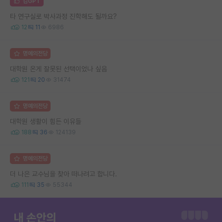
김GPT
타 연구실로 박사과정 진학해도 될까요?
12
11
6986
명예의전당
대학원 온게 잘못된 선택이었나 싶음
121
20
31474
명예의전당
대학원 생활이 힘든 이유들
188
36
124139
명예의전당
더 나은 교수님을 찾아 떠나려고 합니다.
111
35
55344