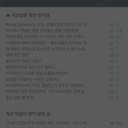
🔥 시선집중 핫한 인기글
Korea University 수학, 컴퓨터과학 이학사, UC Berkeley 산업공학 대학원 공학박사가 되는 것은 쉽지 않겠죠?
11
외부에서 괜찮은 랩을 알아보는 방법 (장문주의)
278
대학원생들 교수에게 가스라이팅 당한 것은 이해가 갑니다. 안타깝네요.
120
소재분야 석박사 대학원생 + 물박사들이 착각하는 거
77
왜 후배가 못하는걸 교수님은 내 책임으로 돌리는걸까요?
7
편애 하는 방법
17
물박사의 기준이 뭐임?
9
랩홈피에 다들 본인 사진 올리냐
13
이사이트가 처음엔 정말 도움많이됐는데
16
신생랩가지말라는 이유가 있었구나
20
박사진학하기에 2억은 괜찮은 (?) 정도의 경제력인가요
7
타대학원 컨텍 준비중인데, 지도교수님께는 언제 말씀드려야 할까요?
2
통신 관련 랩 추천
3
최근 댓글이 많이 달린 글
[무료] 2026 미국 대학원 유학 스타터팩 - 가이드북 & 합격자 컨택메일 템플릿
652