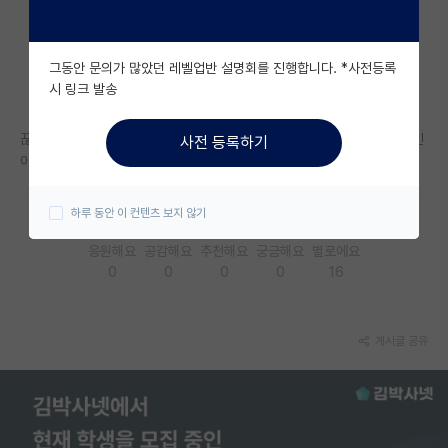
자유 게시판(아무개랩)
그동안 문의가 많았던 레벨업반 설명회를 진행합니다. *사전등록
미국 유학 게시판
시 링크 발송
미국 대학원 합격 후기 게시판
끊임없이 악플이 달려 글 삭제합니다. .ㅋ 요즘 연구실에 안보이시던데 본인
사전 등록하기
대학원생 모집 게시판
이 오신거 같네요 ㅋ
대학원 합격 후기 게시판
하루 동안 이 컨텐츠 보지 않기
연구실(PI) 홍보 게시판
응원해요
공감해요
추천해요
궁금해요
별로에요
0
0
0
0
16
석박사 채용 정보 게시판
임용 정보 게시판
게시글 공유
학부 인턴 게시판
취업 게시판
임용 후기 게시판