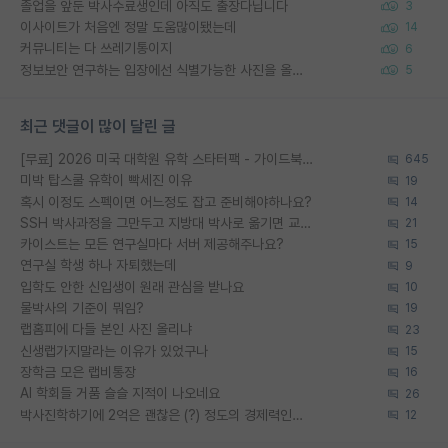
졸업을 앞둔 박사수료생인데 아직도 출장다닙니다
3
이사이트가 처음엔 정말 도움많이됐는데
14
커뮤니티는 다 쓰레기통이지
6
정보보안 연구하는 입장에선 식별가능한 사진을 올리는건 비추이긴함
5
최근 댓글이 많이 달린 글
[무료] 2026 미국 대학원 유학 스타터팩 - 가이드북 & 합격자 컨택메일 템플릿
645
미박 탑스쿨 유학이 빡세진 이유
19
혹시 이정도 스펙이면 어느정도 잡고 준비해야하나요?
14
SSH 박사과정을 그만두고 지방대 박사로 옮기면 교수의 꿈은 끝일까요?
21
카이스트는 모든 연구실마다 서버 제공해주나요?
15
연구실 학생 하나 자퇴했는데
9
입학도 안한 신입생이 원래 관심을 받나요
10
물박사의 기준이 뭐임?
19
랩홈피에 다들 본인 사진 올리냐
23
신생랩가지말라는 이유가 있었구나
15
장학금 모은 랩비통장
16
AI 학회들 거품 슬슬 지적이 나오네요
26
박사진학하기에 2억은 괜찮은 (?) 정도의 경제력인가요
12