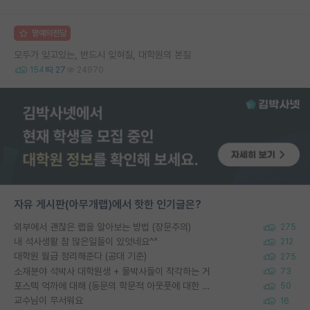
명예의전당
모두가 잊고있는, 반드시 잊혀질, 대학원의 본질
154
27
24970
자유 게시판(아무개랩)에서 핫한 인기글은?
외부에서 괜찮은 랩을 알아보는 방법 (장문주의)
275
내 석사생활 참 많은일들이 있엇네요^^
212
대학원 월급 정리해준다 (공대 기준)
275
소재분야 석박사 대학원생 + 물박사들이 착각하는 거
73
포스텍 억까에 대해 (동문의 학문적 아웃풋에 대한 반박)
50
교수님이 무서워요
16