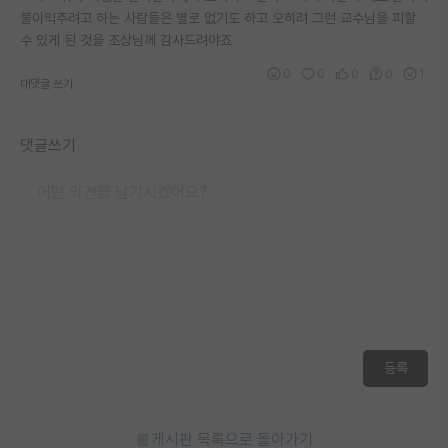
불이익주려고 하는 사람들은 별로 없기도 하고 오히려 그런 교수님을 피할
재팬라운지 🌸
수 있게 된 것을 조상님께 감사드려야죠
0
0
0
0
1
대댓글 쓰기
댓글쓰기
등록
게시판 목록으로 돌아가기