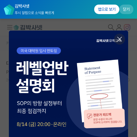
김박사넷
앱으로 보기
닫기
푸시 알림으로 소식을 빠르게
커뮤니티 홈
자유 게시판(아무개랩)
대학원생 모집
대학원 합격 후 포기
국내대학원 정보
Pliny the Elder
연구실&오픈랩
2020.07.26
1
9133
커뮤니티
커뮤니티 홈
전체글보기
베스트 게시판
IF 명예의전당