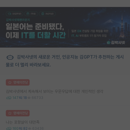
김박사넷의 새로운 거인, 인공지능 김GPT가 추천하는 게시
물로 더 멀리 바라보세요.
명예의전당
김박사넷에서 계속해서 보이는 우문우답에 대한 개인적인 생각
147
18
66733
명예의전당
나는 포항살이 대만족
160
82
63436