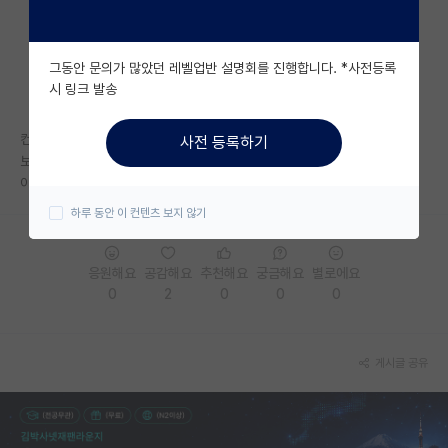
자유 게시판(아무개랩)
그동안 문의가 많았던 레벨업반 설명회를 진행합니다. *사전등록
미국 유학 게시판
시 링크 발송
미국 대학원 합격 후기 게시판
컨택 후 지원해서 합격했는데 포기하고 다른 곳 가면 교수님이 정말 안좋게
사전 등록하기
대학원생 모집 게시판
보시겠죠..? 이게 지원하는 시기 자체가 너무 달라서 정말 미치겠어요 ㅠㅠ
이런경우 나중에 어떻게 말씀드려야하나요..
대학원 합격 후기 게시판
하루 동안 이 컨텐츠 보지 않기
연구실(PI) 홍보 게시판
응원해요
공감해요
추천해요
궁금해요
별로에요
석박사 채용 정보 게시판
0
2
0
0
0
임용 정보 게시판
학부 인턴 게시판
게시글 공유
취업 게시판
임용 후기 게시판