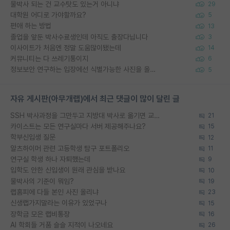
물박사 되는 건 교수탓도 있는거 아니냐
29
대학원 어디로 가야할까요?
5
편애 하는 방법
13
졸업을 앞둔 박사수료생인데 아직도 출장다닙니다
3
이사이트가 처음엔 정말 도움많이됐는데
14
커뮤니티는 다 쓰레기통이지
6
정보보안 연구하는 입장에선 식별가능한 사진을 올리는건 비추이긴함
5
자유 게시판(아무개랩)에서 최근 댓글이 많이 달린 글
SSH 박사과정을 그만두고 지방대 박사로 옮기면 교수의 꿈은 끝일까요?
21
카이스트는 모든 연구실마다 서버 제공해주나요?
15
학부신입생 질문
12
알츠하이머 관련 고등학생 탐구 포트폴리오
11
연구실 학생 하나 자퇴했는데
9
입학도 안한 신입생이 원래 관심을 받나요
10
물박사의 기준이 뭐임?
19
랩홈피에 다들 본인 사진 올리냐
23
신생랩가지말라는 이유가 있었구나
15
장학금 모은 랩비통장
16
AI 학회들 거품 슬슬 지적이 나오네요
26