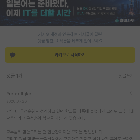
PI 전용 게시판
인문사회 계열 게시판
카카오 계정과 연동하여 게시글에 달린
특수/전문대학원 게시판
댓글 알람, 소식등을 빠르게 받아보세요
반도체/AI 게시판
카카오로 시작하기
장학금/장학생 게시판
학술 정보 게시판
댓글 1개
댓글쓰기
홍보 게시판
Pieter Rijke
*
커리어
2020.07.26
유학교육
만약 더 우선순위로 생각하고 있던 학교를 나중에 붙었다면 그래도 교수님께
말씀드리고 우선순위 학교를 가는 게 맞습니다.
이벤트
교수님께 말씀드리는 건 한순간이지만 후회는 평생갑니다.
반도체 아카데미
그리고 워낙 학생들 들락날락해서 포기하고 간다고 하여 나간 후에도 끝까지