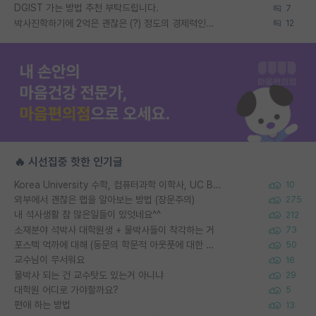
DGIST 가는 방법 추천 부탁드립니다.
7
박사진학하기에 2억은 괜찮은 (?) 정도의 경제력인가요
12
🔥 시선집중 핫한 인기글
Korea University 수학, 컴퓨터과학 이학사, UC Berkeley 산업공학 대학원 공학박사가 되는 것은 쉽지 않겠죠?
10
외부에서 괜찮은 랩을 알아보는 방법 (장문주의)
275
내 석사생활 참 많은일들이 있엇네요^^
212
소재분야 석박사 대학원생 + 물박사들이 착각하는 거
73
포스텍 억까에 대해 (동문의 학문적 아웃풋에 대한 반박)
50
교수님이 무서워요
16
물박사 되는 건 교수탓도 있는거 아니냐
29
대학원 어디로 가야할까요?
5
편애 하는 방법
13