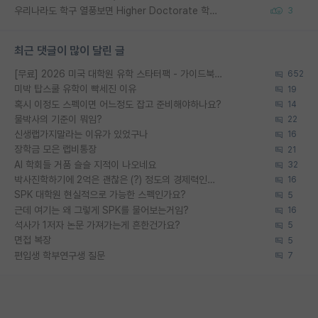
우리나라도 학구 열풍보면 Higher Doctorate 학위가 필요하다고 봅니다.
3
최근 댓글이 많이 달린 글
[무료] 2026 미국 대학원 유학 스타터팩 - 가이드북 & 합격자 컨택메일 템플릿
652
미박 탑스쿨 유학이 빡세진 이유
19
혹시 이정도 스펙이면 어느정도 잡고 준비해야하나요?
14
물박사의 기준이 뭐임?
22
신생랩가지말라는 이유가 있었구나
16
장학금 모은 랩비통장
21
AI 학회들 거품 슬슬 지적이 나오네요
32
박사진학하기에 2억은 괜찮은 (?) 정도의 경제력인가요
16
SPK 대학원 현실적으로 가능한 스펙인가요?
5
근데 여기는 왜 그렇게 SPK를 물어보는거임?
16
석사가 1저자 논문 가져가는게 흔한건가요?
5
면접 복장
5
편입생 학부연구생 질문
7