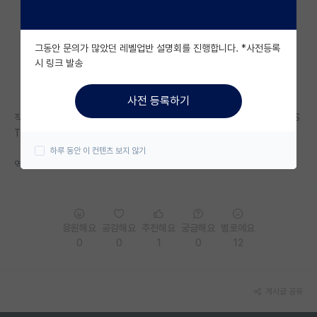
자유 게시판(아무개랩)
그동안 문의가 많았던 레벨업반 설명회를 진행합니다. *사전등록
미국 유학 게시판
시 링크 발송
미국 대학원 합격 후기 게시판
사전 등록하기
대학원생 모집 게시판
직장으로서 만족도는 서울이 압도적으로 좋아보이는데 학교 연구 지원은 IS
T가 나은 것 같고
대학원 합격 후기 게시판
하루 동안 이 컨텐츠 보지 않기
역시 그래도 서울이겠지?
연구실(PI) 홍보 게시판
석박사 채용 정보 게시판
임용 정보 게시판
응원해요
공감해요
추천해요
궁금해요
별로에요
0
0
1
0
12
학부 인턴 게시판
취업 게시판
게시글 공유
임용 후기 게시판