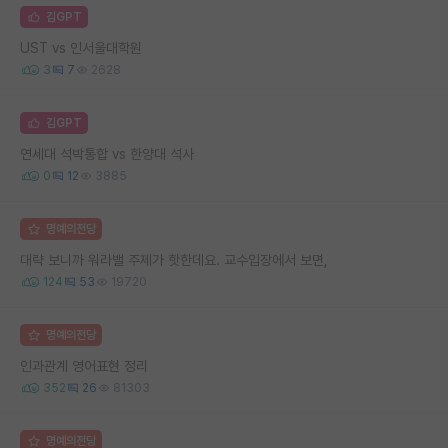
김GPT
UST vs 인서울대학원
3
7
2628
김GPT
연세대 석박통합 vs 한양대 석사
0
12
3885
명예의전당
대략 보니까 워라밸 주제가 핫한데요. 교수입장에서 보면,
124
53
19720
명예의전당
인과관계 영어표현 정리
352
26
81303
명예의전당