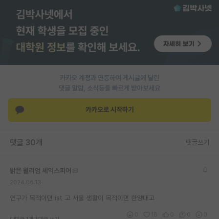
PI 전용 게시판
인문사회 계열 게시판
특수/전문대학원 게시판
반도체/AI 게시판
카카오 계정과 연동하여 게시글에 달린
댓글 알람, 소식등을 빠르게 받아보세요
장학금/장학생 게시판
카카오로 시작하기
학술 정보 게시판
홍보 게시판
댓글 30개
댓글쓰기
커리어
밝은 윌리엄 셰익스피어
유학교육
2024.06.13
이벤트
연구가 목적이면 ist 고 서울 생활이 목적이면 한양대고
반도체 아카데미
0
16
0
0
0