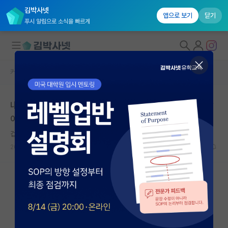
김박사넷
앱으로 보기
닫기
푸시 알림으로 소식을 빠르게
커뮤니티 홈
자유 게시판(아무개랩)
대학원생 모집
내가 교수로 학교 선택해서 갈 수 있다면 IST랑, 한양대랑
국내대학원 정보
어디 선택할거 같아?
연구실&오픈랩
겁먹은 윌리엄 셰익스피어
*
커뮤니티
2024.06.12
30
10313
커뮤니티 홈
전체글보기
베스트 게시판
IF 명예의전당