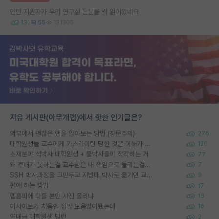
인턴 지원자가 우리 연구실 논문을 싹 읽어왔네요
131
55
131305
자유 게시판(아무개랩)에서 핫한 인기글은?
외부에서 괜찮은 랩을 알아보는 방법 (장문주의)
276
대학원생들 교수에게 가스라이팅 당한 것은 이해가 갑니다. 안타깝네요.
120
소재분야 석박사 대학원생 + 물박사들이 착각하는 거
77
왜 후배가 못하는걸 교수님은 내 책임으로 돌리는걸까요?
7
SSH 박사과정을 그만두고 지방대 박사로 옮기면 교수의 꿈은 끝일까요?
9
편애 하는 방법
17
랩홈피에 다들 본인 사진 올리냐
13
이사이트가 처음엔 정말 도움많이됐는데
16
역대급 대학원생 빌런
2