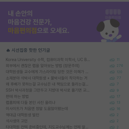
🔥 시선집중 핫한 인기글
Korea University 수학, 컴퓨터과학 이학사, UC Berkeley 산업공학 대학원 공학박사가 되는 것은 쉽지 않겠죠?
11
외부에서 괜찮은 랩을 알아보는 방법 (장문주의)
276
대학원생들 교수에게 가스라이팅 당한 것은 이해가 갑니다. 안타깝네요.
120
소재분야 석박사 대학원생 + 물박사들이 착각하는 거
77
왜 후배가 못하는걸 교수님은 내 책임으로 돌리는걸까요?
7
SSH 박사과정을 그만두고 지방대 박사로 옮기면 교수의 꿈은 끝일까요?
9
편애 하는 방법
17
랩홈피에 다들 본인 사진 올리냐
13
이사이트가 처음엔 정말 도움많이됐는데
16
역대급 대학원생 빌런
2
석사생의 고민
2
타대학원 컨텍 준비중인데, 지도교수님께는 언제 말씀드려야 할까요?
2