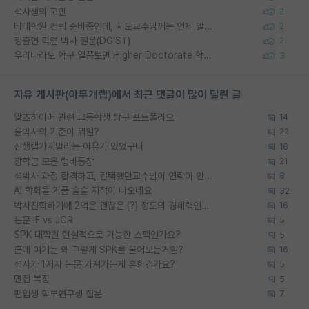
석사생의 고민
2
타대학원 컨텍 준비중인데, 지도교수님께는 언제 말씀드려야 할까요?
2
정출연 학연 박사 질문(DGIST)
2
우리나라도 학구 열풍보면 Higher Doctorate 학위가 필요하다고 봅니다.
3
자유 게시판(아무개랩)에서 최근 댓글이 많이 달린 글
알츠하이머 관련 고등학생 탐구 포트폴리오
14
물박사의 기준이 뭐임?
22
신생랩가지말라는 이유가 있었구나
16
장학금 모은 랩비통장
21
석박사 과정 합격하고, 컨택했던교수님이 연락이 안됩니다...
8
AI 학회들 거품 슬슬 지적이 나오네요
32
박사진학하기에 2억은 괜찮은 (?) 정도의 경제력인가요
16
논문 IF vs JCR
5
SPK 대학원 현실적으로 가능한 스펙인가요?
5
근데 여기는 왜 그렇게 SPK를 물어보는거임?
16
석사가 1저자 논문 가져가는게 흔한건가요?
5
면접 복장
5
편입생 학부연구생 질문
7